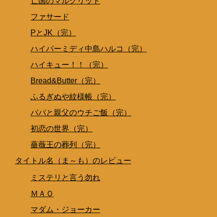
亡国のマルグリット
ファサード
PとJK（完）
ハイパーミディ中島ハルコ（完）
ハイキュー！！（完）
Bread&Butter（完）
ふるぎぬや紋様帳（完）
パパと親父のウチご飯（完）
初恋の世界（完）
薔薇王の葬列（完）
タイトル名（ま～も）のレビュー
ミステリと言う勿れ
ＭＡＯ
マダム・ジョーカー