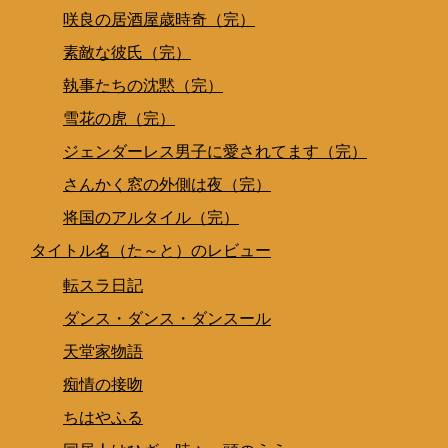
咲良の居酒屋歳時奇（完）
素敵な彼氏（完）
執事たちの沈黙（完）
雪花の虎（完）
ジェンダーレス男子に愛されてます（完）
さんかく窓の外側は夜（完）
将国のアルタイル（完）
タイトル名（た～と）のレビュー
転スラ日記
ダンス・ダンス・ダンスール
天堂家物語
痴情の接吻
ちはやふる