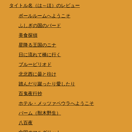
タイトル名（は～ほ）のレビュー
ボールルームへようこそ
ふしぎの国のバード
美食探偵
星降る王国のニナ
日に流れて橋に行く
ブルーピリオド
北北西に曇と往け
踏んだり蹴ったり愛したり
百鬼夜行抄
ホテル・メッツァペウラへようこそ
パーム（獣木野生）
八百夜