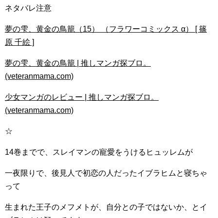
ネタバレ注意
夢の雫、黄金の鳥籠（15） （フラワーコミックス α） [ 篠
原 千絵 ]
夢の雫、黄金の鳥籠 | 推しマンガ探ブロ。
(veteranmama.com)
少女マンガのレビュー | 推しマンガ探ブロ。
(veteranmama.com)
☆
14巻までで、スレイマンの寵愛をうけるヒュッレムが
一夜限りで、後見人で初恋の人だったイブラヒムと寝ちゃ
って
生まれた王子のメフメトが、自分との子ではないか、とイ