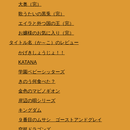
大奥（完）
歌うたいの黒兎（完）
エイラと外つ国の王（完）
お嬢様のお気に入り（完）
タイトル名（か～こ）のレビュー
かげきしょうじょ！！
KATANA
学園ベビーシッターズ
きのう何食べた？
金色のマビノギオン
岸辺の唄シリーズ
キングダム
９番目のムサシ ゴーストアンドグレイ
空挺ドラゴンズ