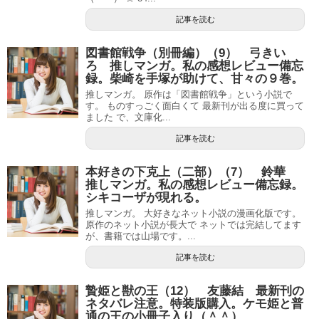
記事を読む
図書館戦争（別冊編）（9） 弓きい
ろ 推しマンガ。私の感想レビュー備忘
録。柴崎を手塚が助けて、甘々の９巻。
推しマンガ。 原作は「図書館戦争」という小説で
す。 ものすっごく面白くて 最新刊が出る度に買って
ました で、文庫化...
記事を読む
本好きの下克上（二部）（7） 鈴華
推しマンガ。私の感想レビュー備忘録。
シキコーザが現れる。
推しマンガ。 大好きなネット小説の漫画化版です。
原作のネット小説が長大で ネットでは完結してます
が、書籍では山場です。...
記事を読む
贄姫と獣の王（12） 友藤結 最新刊の
ネタバレ注意。特装版購入。ケモ姫と普
通の王の小冊子入り（＾＾）