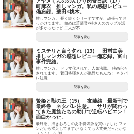
アヤメくんののんびり肉食日誌（17）
町麻衣 推しマンガ。私の感想レビュー
備忘録。蓑田×桃木。
推しマンガ。 長く続くシリーずですが、頑張ってお
っかけてます。 始めは菖蒲君×椿さんのカップル話
が多かったけど 二人が不...
記事を読む
ミステリと言う勿れ（13） 田村由美
推しマンガの感想レビュー備忘録。富山
事件完結。
推しマンガ。 ドラマ化されて、人気沸騰。 映画化も
されてます。 菅田将暉さんが絶品だもんね！ ネタバ
レ注意 ...
記事を読む
贄姫と獣の王（15） 友藤結 最新刊で
最終巻 ネタバレ注意。 サリが関わっ
てきた魔族たちの助けで逆転ハピエン！
面白かった。
最終巻、描きおろしのある特装版を買いました ファ
ンだから満足してますが なくても大丈夫だったかな
（＾＾） ☆ 84...