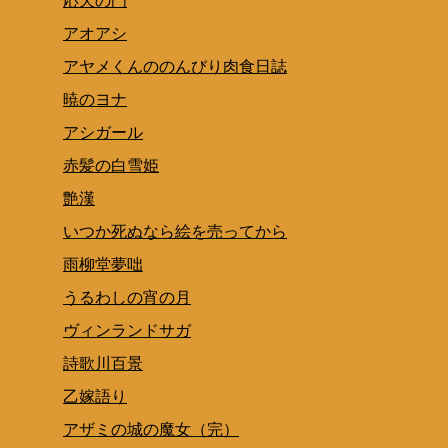
応天の門
アオアシ
アヤメくんののんびり肉食日誌
暁のヨナ
アシガール
赤髪の白雪姫
艶漢
いつか死ぬなら絵を売ってから
雨柳堂夢咄
うるわしの宵の月
ヴィンランドサガ
詩歌川百景
乙嫁語り
アザミの城の魔女（完）