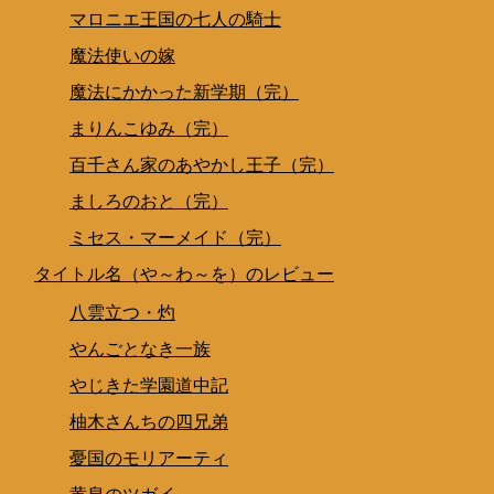
マロニエ王国の七人の騎士
魔法使いの嫁
魔法にかかった新学期（完）
まりんこゆみ（完）
百千さん家のあやかし王子（完）
ましろのおと（完）
ミセス・マーメイド（完）
タイトル名（や～わ～を）のレビュー
八雲立つ・灼
やんごとなき一族
やじきた学園道中記
柚木さんちの四兄弟
憂国のモリアーティ