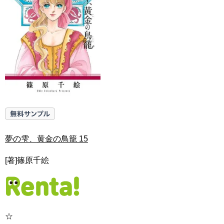
夢の雫、黄金の鳥籠 15
[著]篠原千絵
☆