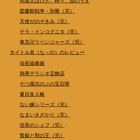
同居人はひざ、時々、頭のうえ
図書館戦争・別冊（完）
天使がのぞきみ（完）
テラ・インコグニタ（完）
東京卍リベンジャーズ（完）
タイトル名（な～の）のレビュー
信長協奏曲
熱帯デラシネ宝飾店
七つ屋志のぶの宝石匣
夏目友人帳
ない嫁シリーズ（完）
なまいきざかり（完）
信長のシェフ（完）
贄姫と獣の王（完）