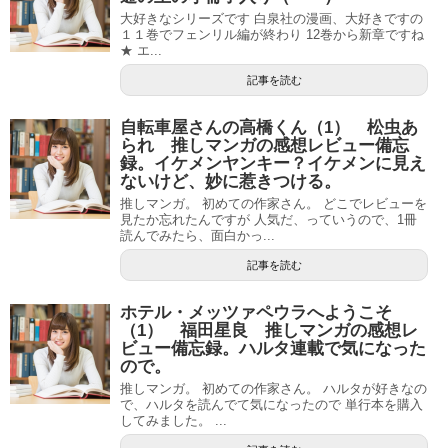
大好きなシリーズです 白泉社の漫画、大好きですの
１１巻でフェンリル編が終わり 12巻から新章ですね
★ エ...
記事を読む
自転車屋さんの高橋くん（1） 松虫あ
られ 推しマンガの感想レビュー備忘
録。イケメンヤンキー？イケメンに見え
ないけど、妙に惹きつける。
推しマンガ。 初めての作家さん。 どこでレビューを
見たか忘れたんですが 人気だ、っていうので、1冊
読んでみたら、面白かっ...
記事を読む
ホテル・メッツァペウラへようこそ
（1） 福田星良 推しマンガの感想レ
ビュー備忘録。ハルタ連載で気になった
ので。
推しマンガ。 初めての作家さん。 ハルタが好きなの
で、ハルタを読んでて気になったので 単行本を購入
してみました。 ...