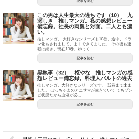
記事を読む
この男は人生最大の過ちです（10） 九
瀬しき 推しマンガ。私の感想レビュー
備忘録。社長の両親と対面。二人とも濃
い。
推しマンガ。 大好きなシリーズも10巻。途中、ドラ
マ化もされまして、よくできてました。 その後も連
載は続き、現在10巻。ゆっく...
記事を読む
黒執事（32） 枢やな 推しマンガの感
想レビュー備忘録。料理人バルトの過去
推しマンガ。大好きなシリーズです。 32巻まで来ま
した。 ぼっちゃまのアニサマが生きていて でもゾン
ビ状態だから血液が必...
記事を読む