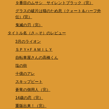
９番目のムサシ サイレントブラック（完）
グラスの破片は猫のため息（クォート＆ハーフ外
伝）(完）
鬼滅の刃（完）
タイトル名（さ～そ）のレビュー
3月のライオン
ＳＰＹ×ＦＡＭＩＬＹ
自転車屋さんの高橋くん
塩の街
十億のアレ
スキップビート
蒼竜の側用人（完）
14歳の恋（完）
重版出来！（完）