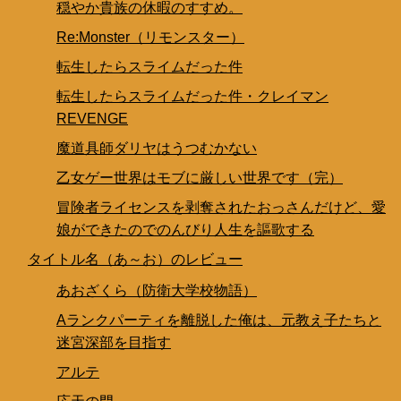
穏やか貴族の休暇のすすめ。
Re:Monster（リモンスター）
転生したらスライムだった件
転生したらスライムだった件・クレイマン
REVENGE
魔道具師ダリヤはうつむかない
乙女ゲー世界はモブに厳しい世界です（完）
冒険者ライセンスを剥奪されたおっさんだけど、愛
娘ができたのでのんびり人生を謳歌する
タイトル名（あ～お）のレビュー
あおざくら（防衛大学校物語）
Aランクパーティを離脱した俺は、元教え子たちと
迷宮深部を目指す
アルテ