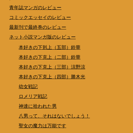
青年誌マンガのレビュー
コミックエッセイのレビュー
最新刊で最終巻のレビュー
ネット小説マンガ版のレビュー
本好きの下剋上（五部）鈴華
本好きの下克上（二部）鈴華
本好きの下克上（三部）涼野涼
本好きの下克上（四部）勝木光
幼女戦記
ロメリア戦記
神達に拾われた男
八男って、それはないでしょう！
聖女の魔力は万能です