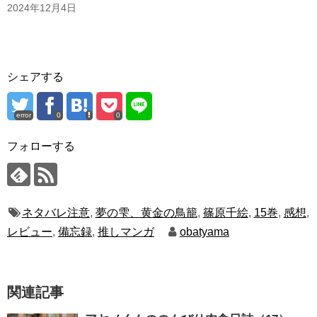
2024年12月4日
シェアする
error
0
0
フォローする
ネタバレ注意
,
夢の雫、黄金の鳥籠
,
篠原千絵
,
15巻
,
感想
,
レビュー
,
備忘録
,
推しマンガ
obatyama
関連記事