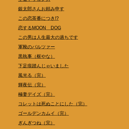
銀太郎さんお頼み申す
この恋茶番につき!?
恋するMOON DOG
この男は人生最大の過ちです
軍靴のバルツァー
黒執事（枢やな）
下足痕踏んじゃいました
風光る（完）
輝夜伝（完）
極妻デイズ（完）
コレットは死ぬことにした（完）
ゴールデンカムイ（完）
ぎんぎつね（完）