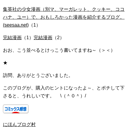
集英社の少女漫画（別マ、マーガレット、クッキー、ココ
ハナ、ユー）で、おもしろかった漫画を紹介するブログ。
(seesaa.net)
（1）
完結漫画
（1）
完結漫画
（2）
おお、こう並べるとけっこう書いてますね～（＞＜）
★
訪問、ありがとうございました。
このブログが、購入のヒントになったよ～、とポチして下
さると、うれしいです。 \（＾０＾）/
にほんブログ村