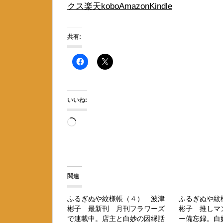
クス
楽天kobo
Amazon
Kindle
共有:
いいね:
読
み
込
み
関連
中…
ふるぎぬや紋様帳（４） 波津
ふるぎぬや紋
彬子 最新刊 月刊フラワーズ
彬子 推しマ
で連載中。店主と白妙の因縁話
ー備忘録。白