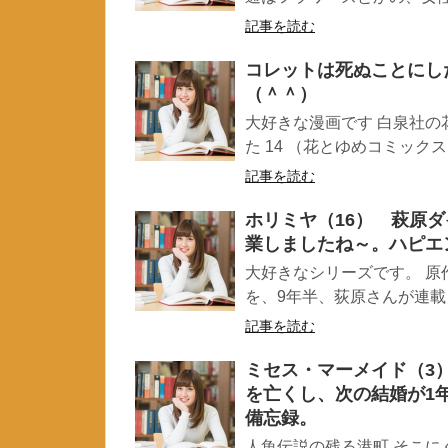
記事を読む
コレットは死ぬことにし
（＾＾）
大好きな漫画です 白泉社の
た 14 （花とゆめコミックス
記事を読む
ホリミヤ（16） 萩原
業しましたね～。ハピエ
大好きなシリーズです。 原
を、9年半、荻原さんが連載し
記事を読む
ミセス・マーメイド（3
を亡くし、次の結婚が1
備忘録。
人魚伝説の残る港町 そこに