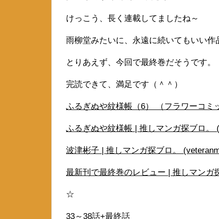
けっこう、長く連載してましたね～
雨柳堂みたいに、永遠に続いてもいい作
とりあえず、今回で最終巻だそうです。
完読できて、満足です（＾＾）
ふるぎぬや紋様帳（6） （フラワーコミックス
ふるぎぬや紋様帳 | 推しマンガ探ブロ。 (vet
波津彬子 | 推しマンガ探ブロ。 (veteranma
最新刊で最終巻のレビュー | 推しマンガ探ブロ。
☆
33～38話+最終話