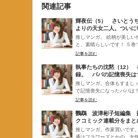
関連記事
輝夜伝（5） さいとう
よりの天女二人。ついに
推しマンガ。 絵柄が美しい
と、素晴らしいです！ ５巻で
記事を読む
執事たちの沈黙（12）
録。 パパの記憶喪失は
推しマンガ。合体もすまし 
で記憶喪失になったパパは？ 
記事を読む
鸚鵡 波津彬子短編集 
クコミック連載分をまと
推しマンガ。作家買いです
通はフラワーズとかの、女性