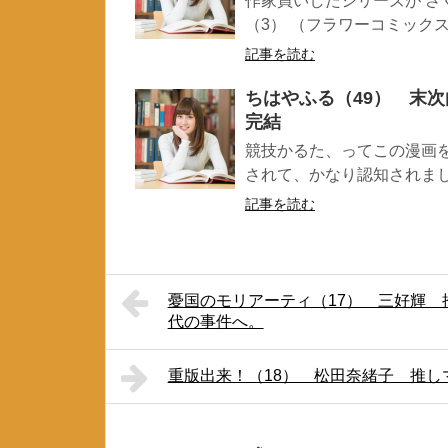
作家買いしたシリーズが さ
（3） （フラワーコミックス）
記事を読む
ちはやふる（49） 末
完結
競技かるた、ってこの漫画
されて、かなり認知されました
記事を読む
憂国のモリアーティ（17） 三好輝
代の事件へ。
重版出来！（18） 松田奈緒子 推