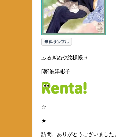
ふるぎぬや紋様帳 6
[著]波津彬子
☆
★
訪問、ありがとうございました。