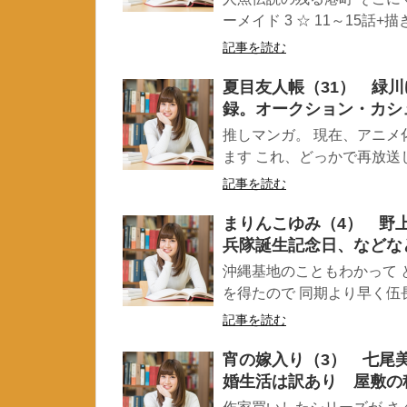
ーメイド 3 ☆ 11～15話+描き
記事を読む
夏目友人帳（31） 緑
録。オークション・カシ
推しマンガ。 現在、アニメ
ます これ、どっかで再放送し
記事を読む
まりんこゆみ（4） 野
兵隊誕生記念日、など
沖縄基地のこともわかって 
を得たので 同期より早く伍長
記事を読む
宵の嫁入り（3） 七尾
婚生活は訳あり 屋敷の