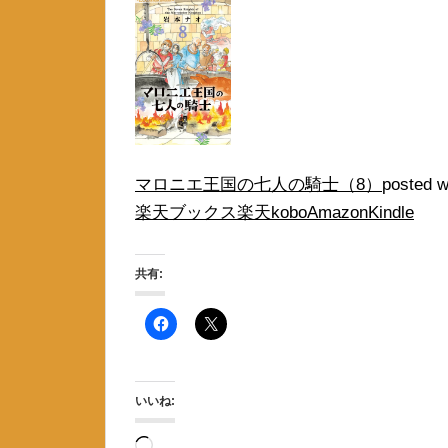
マロニエ王国の七人の騎士（8）
posted w
楽天ブックス
楽天kobo
Amazon
Kindle
共有:
いいね:
読