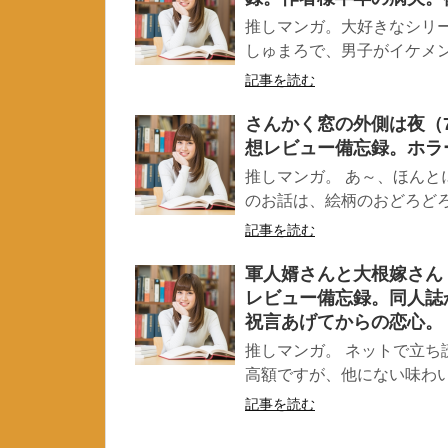
推しマンガ。大好きなシリー
しゅまろで、男子がイケメンで
記事を読む
さんかく窓の外側は夜（
想レビュー備忘録。ホ
推しマンガ。 あ～、ほんと
のお話は、絵柄のおどろどろし
記事を読む
軍人婿さんと大根嫁さん
レビュー備忘録。同人誌
祝言あげてからの恋心。
推しマンガ。 ネットで立ち
高額ですが、他にない味わいの
記事を読む