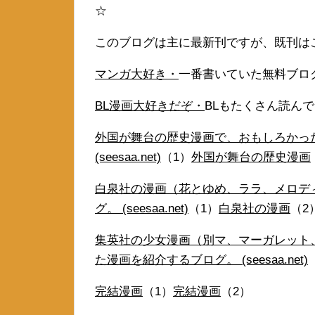
☆
このブログは主に最新刊ですが、既刊は
マンガ大好き・
一番書いていた無料ブロ
BL漫画大好きだぞ・
BLもたくさん読ん
外国が舞台の歴史漫画で、おもしろかっ
(seesaa.net)
（1）
外国が舞台の歴史漫画
白泉社の漫画（花とゆめ、ララ、メロデ
グ。 (seesaa.net)
（1）
白泉社の漫画
（2
集英社の少女漫画（別マ、マーガレット
た漫画を紹介するブログ。 (seesaa.net)
完結漫画
（1）
完結漫画
（2）