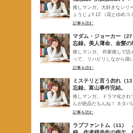
推しマンガ。大好きなシリー
ょうじょ!! 12 （花とゆめコ
記事を読む
マダム・ジョーカー（2
忘録。美人薄命、金髪の
推しマンガ。 作家推しで読
って、リハビリしながら描いて
記事を読む
ミステリと言う勿れ（1
忘録。富山事件完結。
推しマンガ。 ドラマ化され
んが絶品だもんね！ ネタバレ注
記事を読む
ラブファントム（11）
録。作者様半年の病欠。