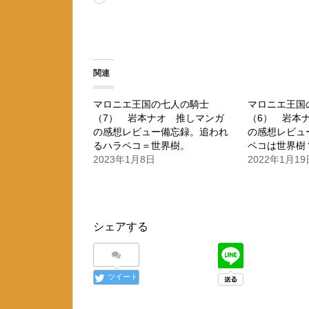
み
込
み
関連
中…
マロニエ王国の七人の騎士
マロニエ王国
（7） 岩本ナオ 推しマンガ
（6） 岩本
の感想レビュー備忘録。追われ
の感想レビュ
るハラペコ＝世界樹。
ペコは世界樹
2023年1月8日
2022年1月19
シェアする
ツイート