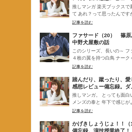
推しマンガ 楽天ブックスで
て あれ？って思ったんですが
記事を読む
ファサード（20） 篠
中野犬屋敷の話
このシリーズ、長いの～ フ
４枚の翼を持つ白鳥 ナーク＝龍
記事を読む
踏んだり、蹴ったり、愛
感想レビュー備忘録。ダ
推しマンガ。 とっても面白
メンズの泰と 年下で感じがよ
記事を読む
かげきしょうじょ！！（
備忘録。演技授業終了！