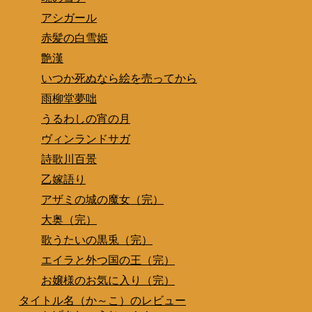
アシガール
赤髪の白雪姫
艶漢
いつか死ぬなら絵を売ってから
雨柳堂夢咄
うるわしの宵の月
ヴィンランドサガ
詩歌川百景
乙嫁語り
アザミの城の魔女（完）
大奥（完）
歌うたいの黒兎（完）
エイラと外つ国の王（完）
お嬢様のお気に入り（完）
タイトル名（か～こ）のレビュー