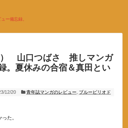
ビュー備忘録。
4） 山口つばさ 推しマンガ
録。夏休みの合宿＆真田とい
23/12/20
青年誌マンガのレビュー
,
ブルーピリオド
かった。