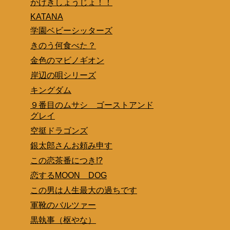
かげきしょうじょ！！
KATANA
学園ベビーシッターズ
きのう何食べた？
金色のマビノギオン
岸辺の唄シリーズ
キングダム
９番目のムサシ ゴーストアンド
グレイ
空挺ドラゴンズ
銀太郎さんお頼み申す
この恋茶番につき!?
恋するMOON DOG
この男は人生最大の過ちです
軍靴のバルツァー
黒執事（枢やな）