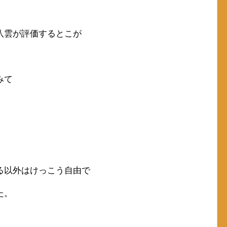
八雲が評価するとこが
みて
る以外はけっこう自由で
た。