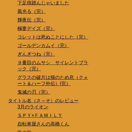
下足痕踏んじゃいました
風光る（完）
輝夜伝（完）
極妻デイズ（完）
コレットは死ぬことにした（完）
ゴールデンカムイ（完）
ぎんぎつね（完）
９番目のムサシ サイレントブラ
ック（完）
グラスの破片は猫のため息（クォ
ート＆ハーフ外伝）(完）
鬼滅の刃（完）
タイトル名（さ～そ）のレビュー
3月のライオン
ＳＰＹ×ＦＡＭＩＬＹ
自転車屋さんの高橋くん