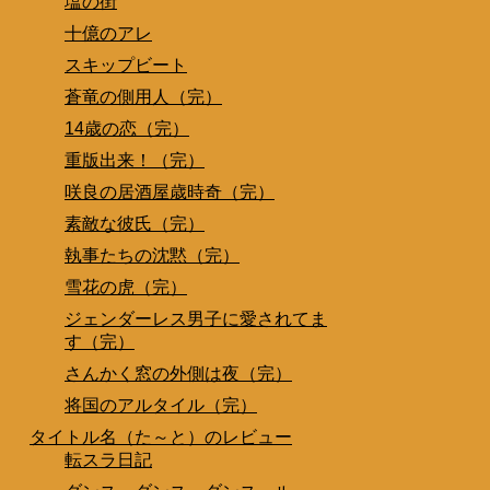
塩の街
十億のアレ
スキップビート
蒼竜の側用人（完）
14歳の恋（完）
重版出来！（完）
咲良の居酒屋歳時奇（完）
素敵な彼氏（完）
執事たちの沈黙（完）
雪花の虎（完）
ジェンダーレス男子に愛されてま
す（完）
さんかく窓の外側は夜（完）
将国のアルタイル（完）
タイトル名（た～と）のレビュー
転スラ日記