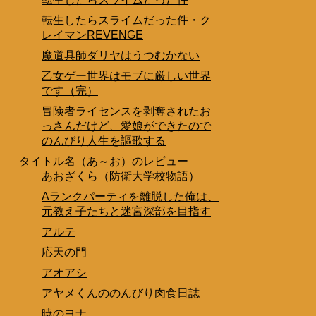
転生したらスライムだった件・ク
レイマンREVENGE
魔道具師ダリヤはうつむかない
乙女ゲー世界はモブに厳しい世界
です（完）
冒険者ライセンスを剥奪されたお
っさんだけど、愛娘ができたので
のんびり人生を謳歌する
タイトル名（あ～お）のレビュー
あおざくら（防衛大学校物語）
Aランクパーティを離脱した俺は、
元教え子たちと迷宮深部を目指す
アルテ
応天の門
アオアシ
アヤメくんののんびり肉食日誌
暁のヨナ