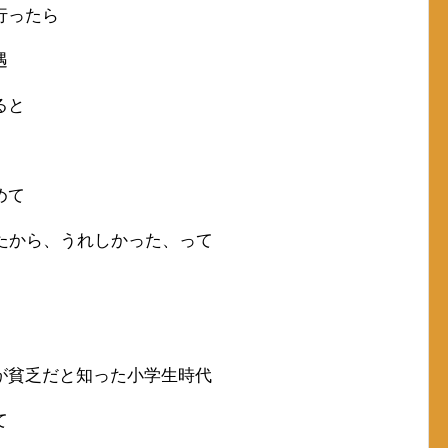
行ったら
遇
ると
めて
たから、うれしかった、って
が貧乏だと知った小学生時代
て