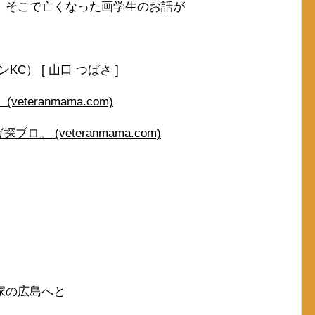
、そこで亡くなった画学生のお話が
C） [ 山口 つばさ ]
teranmama.com)
。 (veteranmama.com)
家の広島へと