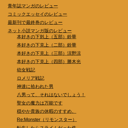
青年誌マンガのレビュー
コミックエッセイのレビュー
最新刊で最終巻のレビュー
ネット小説マンガ版のレビュー
本好きの下剋上（五部）鈴華
本好きの下克上（二部）鈴華
本好きの下克上（三部）涼野涼
本好きの下克上（四部）勝木光
幼女戦記
ロメリア戦記
神達に拾われた男
八男って、それはないでしょう！
聖女の魔力は万能です
穏やか貴族の休暇のすすめ。
Re:Monster（リモンスター）
転生したらスライムだった件