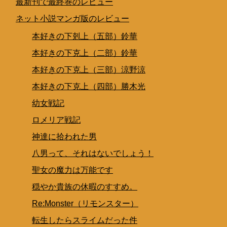
最新刊で最終巻のレビュー
ネット小説マンガ版のレビュー
本好きの下剋上（五部）鈴華
本好きの下克上（二部）鈴華
本好きの下克上（三部）涼野涼
本好きの下克上（四部）勝木光
幼女戦記
ロメリア戦記
神達に拾われた男
八男って、それはないでしょう！
聖女の魔力は万能です
穏やか貴族の休暇のすすめ。
Re:Monster（リモンスター）
転生したらスライムだった件