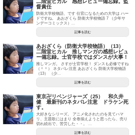
二階堂ヒカル 感想レビュー備忘録。監
督責任
防衛大学校物語、です 仕官になるための大学は ハー
ドですね。 あおざくら 防衛大学校物語 7 （少年サ
ンデーコミックス）...
記事を読む
あおざくら（防衛大学校物語）（13）
二階堂ヒカル 推しマンガの感想レビュ
ー備忘録。士官学校ではダンスが大事！
推しマンガ。 さすが士官学校！ ダンスも必修ですね
（＾＾） ネタバレ注意 あおざくら 防衛大学校物語
（13） （少...
記事を読む
東京卍リベンジャーズ（25） 和久井
健 最新刊のネタバレ注意 ドラケン死
す。
大好きなシリーズ。 アニメ化されたのを見てハマ
リ、主題歌にはまり 全巻揃えようと思ったら、売り
切れ続出で、苦労した・・。 ...
記事を読む