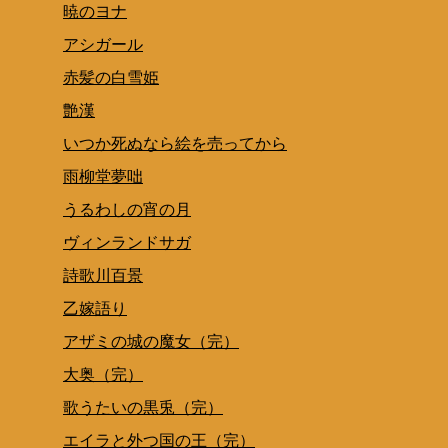
暁のヨナ
アシガール
赤髪の白雪姫
艶漢
いつか死ぬなら絵を売ってから
雨柳堂夢咄
うるわしの宵の月
ヴィンランドサガ
詩歌川百景
乙嫁語り
アザミの城の魔女（完）
大奥（完）
歌うたいの黒兎（完）
エイラと外つ国の王（完）