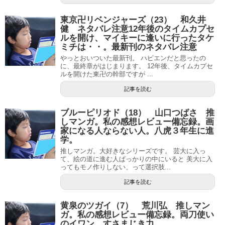
東京卍リベンジャーズ（23） 和久井
健 ネタバレ注意12年後のタイムカプセ
ルを開け、マイキーに逢いに行ったタケ
ミチは・・。最新刊のネタバレ注意
やっとおいついた最新刊。 ハピエンだと思ったの
に、最終章がはじまります。 12年後、タイムカプセ
ルを開けた東卍の幹部ですが ...
記事を読む
ブルーピリオド（18） 山口つばさ 推
しマンガ。私の感想レビュー備忘録。画
家になる人ならない人。八虎３年生に進
学。
推しマンガ。大好きなシリーズです。 芸大に入っ
て、絵の道に進む人ばっかりの中にいると 美大に入
ってもモノ作りしない、って選択肢...
記事を読む
黄泉のツガイ（7） 荒川弘 推しマン
ガ。私の感想レビュー備忘録。両刀使い
のイワン。すさまじき力。