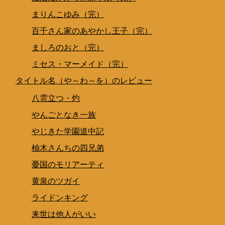
まりんこゆみ（完）
百千さん家のあやかし王子（完）
ましろのおと（完）
ミセス・マーメイド（完）
タイトル名（や～わ～を）のレビュー
八雲立つ・灼
やんごとなき一族
やじきた学園道中記
柚木さんちの四兄弟
憂国のモリアーティ
黄泉のツガイ
ライドンキング
来世は他人がいい