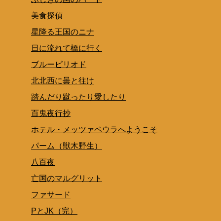
美食探偵
星降る王国のニナ
日に流れて橋に行く
ブルーピリオド
北北西に曇と往け
踏んだり蹴ったり愛したり
百鬼夜行抄
ホテル・メッツァペウラへようこそ
パーム（獣木野生）
八百夜
亡国のマルグリット
ファサード
PとJK（完）