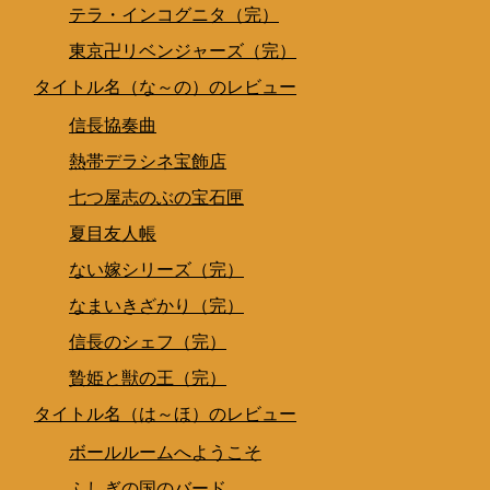
テラ・インコグニタ（完）
東京卍リベンジャーズ（完）
タイトル名（な～の）のレビュー
信長協奏曲
熱帯デラシネ宝飾店
七つ屋志のぶの宝石匣
夏目友人帳
ない嫁シリーズ（完）
なまいきざかり（完）
信長のシェフ（完）
贄姫と獣の王（完）
タイトル名（は～ほ）のレビュー
ボールルームへようこそ
ふしぎの国のバード