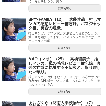
に、修行をしつつ、魔を...
記事を読む
SPY×FAMILY（12） 遠藤達哉 推しマ
ンガの感想レビュー備忘録。バスジャッ
ク後、黄昏の危機。
推しマンガ。 アニメ化が大成功した漫画のひとつ。
第二期も始まってます。 バズジャック事件では、ア
ーニャが大活躍 ...
記事を読む
MAO（マオ）（25） 高橋留美子 推
しマンガ。私の感想レビュー備忘録。真
砂の亡骸に執着する不知火と、取り戻し
たい華紋。
推しマンガ。 大好きなシリーズです。25巻のオビに
26年からNHK総合でアニメ化、ってありました。 楽
しみ（＾＾） MA...
記事を読む
あおざくら（防衛大学校物語）（7）