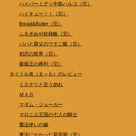
ハイパーミディ中島ハルコ（完）
ハイキュー！！（完）
Bread&Butter（完）
ふるぎぬや紋様帳（完）
パパと親父のウチご飯（完）
初恋の世界（完）
薔薇王の葬列（完）
タイトル名（ま～も）のレビュー
ミステリと言う勿れ
ＭＡＯ
マダム・ジョーカー
マロニエ王国の七人の騎士
魔法使いの嫁
魔法にかかった新学期（完）