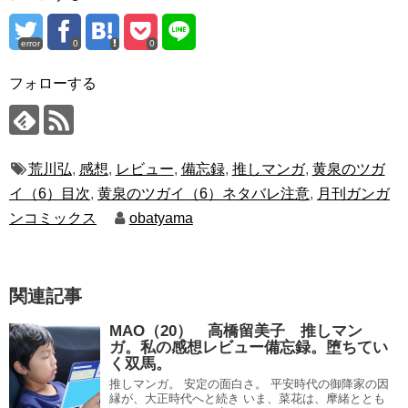
error
0
0
フォローする
荒川弘
,
感想
,
レビュー
,
備忘録
,
推しマンガ
,
黄泉のツガ
イ（6）目次
,
黄泉のツガイ（6）ネタバレ注意
,
月刊ガンガ
ンコミックス
obatyama
関連記事
MAO（20） 高橋留美子 推しマン
ガ。私の感想レビュー備忘録。堕ちてい
く双馬。
推しマンガ。 安定の面白さ。 平安時代の御降家の因
縁が、大正時代へと続き いま、菜花は、摩緒ととも