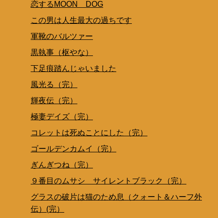
恋するMOON DOG
この男は人生最大の過ちです
軍靴のバルツァー
黒執事（枢やな）
下足痕踏んじゃいました
風光る（完）
輝夜伝（完）
極妻デイズ（完）
コレットは死ぬことにした（完）
ゴールデンカムイ（完）
ぎんぎつね（完）
９番目のムサシ サイレントブラック（完）
グラスの破片は猫のため息（クォート＆ハーフ外
伝）(完）