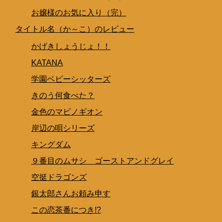
お嬢様のお気に入り（完）
タイトル名（か～こ）のレビュー
かげきしょうじょ！！
KATANA
学園ベビーシッターズ
きのう何食べた？
金色のマビノギオン
岸辺の唄シリーズ
キングダム
９番目のムサシ ゴーストアンドグレイ
空挺ドラゴンズ
銀太郎さんお頼み申す
この恋茶番につき!?