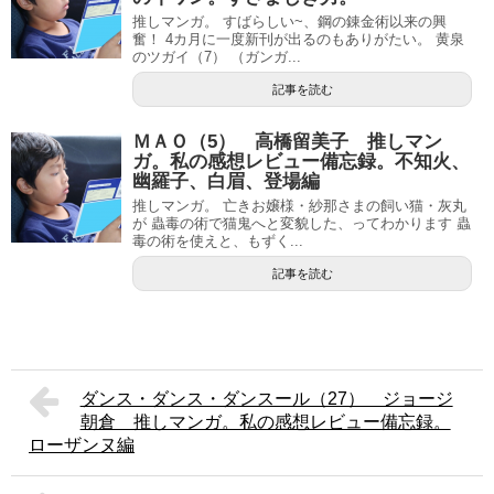
推しマンガ。 すばらしい~、鋼の錬金術以来の興
奮！ 4カ月に一度新刊が出るのもありがたい。 黄泉
のツガイ（7） （ガンガ...
記事を読む
ＭＡＯ（5） 高橋留美子 推しマン
ガ。私の感想レビュー備忘録。不知火、
幽羅子、白眉、登場編
推しマンガ。 亡きお嬢様・紗那さまの飼い猫・灰丸
が 蟲毒の術で猫鬼へと変貌した、ってわかります 蟲
毒の術を使えと、もずく...
記事を読む
ダンス・ダンス・ダンスール（27） ジョージ
朝倉 推しマンガ。私の感想レビュー備忘録。
ローザンヌ編