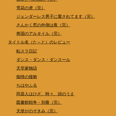
雪花の虎（完）
ジェンダーレス男子に愛されてます（完）
さんかく窓の外側は夜（完）
将国のアルタイル（完）
タイトル名（た～と）のレビュー
転スラ日記
ダンス・ダンス・ダンスール
天堂家物語
痴情の接吻
ちはやふる
同居人はひざ、時々、頭のうえ
図書館戦争・別冊（完）
天使がのぞきみ（完）