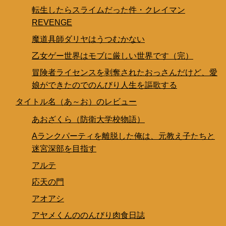
転生したらスライムだった件・クレイマン
REVENGE
魔道具師ダリヤはうつむかない
乙女ゲー世界はモブに厳しい世界です（完）
冒険者ライセンスを剥奪されたおっさんだけど、愛
娘ができたのでのんびり人生を謳歌する
タイトル名（あ～お）のレビュー
あおざくら（防衛大学校物語）
Aランクパーティを離脱した俺は、元教え子たちと
迷宮深部を目指す
アルテ
応天の門
アオアシ
アヤメくんののんびり肉食日誌