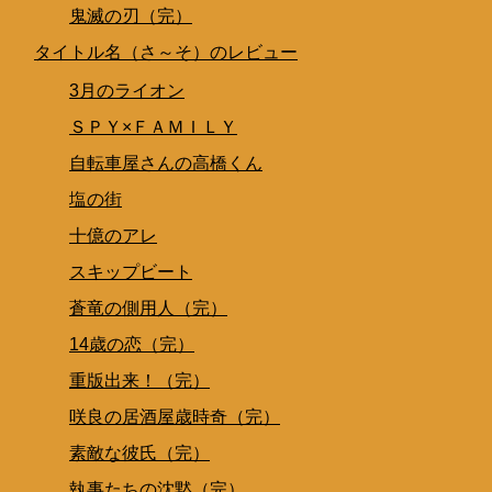
鬼滅の刃（完）
タイトル名（さ～そ）のレビュー
3月のライオン
ＳＰＹ×ＦＡＭＩＬＹ
自転車屋さんの高橋くん
塩の街
十億のアレ
スキップビート
蒼竜の側用人（完）
14歳の恋（完）
重版出来！（完）
咲良の居酒屋歳時奇（完）
素敵な彼氏（完）
執事たちの沈黙（完）