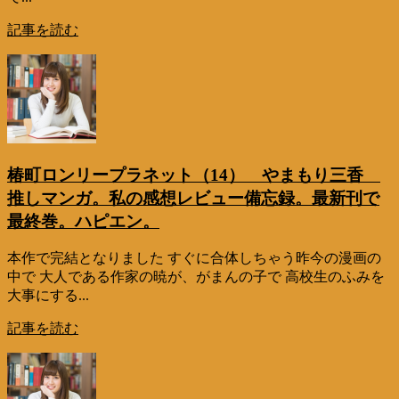
記事を読む
椿町ロンリープラネット（14） やまもり三香
推しマンガ。私の感想レビュー備忘録。最新刊で
最終巻。ハピエン。
本作で完結となりました すぐに合体しちゃう昨今の漫画の
中で 大人である作家の暁が、がまんの子で 高校生のふみを
大事にする...
記事を読む