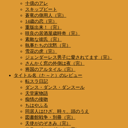
十億のアレ
スキップビート
蒼竜の側用人（完）
14歳の恋（完）
重版出来！（完）
咲良の居酒屋歳時奇（完）
素敵な彼氏（完）
執事たちの沈黙（完）
雪花の虎（完）
ジェンダーレス男子に愛されてます（完）
さんかく窓の外側は夜（完）
将国のアルタイル（完）
タイトル名（た～と）のレビュー
転スラ日記
ダンス・ダンス・ダンスール
天堂家物語
痴情の接吻
ちはやふる
同居人はひざ、時々、頭のうえ
図書館戦争・別冊（完）
天使がのぞきみ（完）