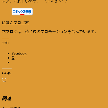
ると、うれしいです。 \（＾０＾）/
にほんブログ村
本ブログは、読了後のプロモーションを含んでいます。
共有:
Facebook
X
いいね:
読
み
込
み
関連
中…