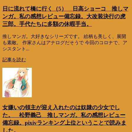
日に流れて橋に行く（5） 日高ショーコ 推しマ
ンガ。私の感想レビュー備忘録。大改装決行の虎
三郎。手代たちに多額の休暇手当。
推しマンガ。大好きなシリーズです。 絵柄も美しく、展開
も素敵。 作家さんはアナログだそうで 今回のコロナで、ア
シスタント...
記事を読む
女嫌いの領主が迎え入れたのは奴隷の少女でし
た。 松野義己 推しマンガ。私の感想レビュー
備忘録。pixivランキング上位ということで読みま
した。