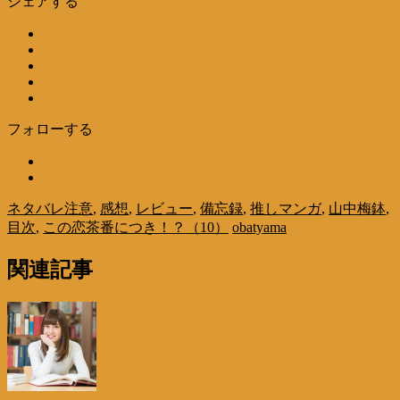
シェアする
フォローする
ネタバレ注意
,
感想
,
レビュー
,
備忘録
,
推しマンガ
,
山中梅鉢
,
目次
,
この恋茶番につき！？（10）
obatyama
関連記事