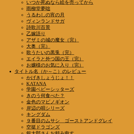
いつか死ぬなら絵を売ってから
雨柳堂夢咄
うるわしの宵の月
ヴィンランドサガ
詩歌川百景
乙嫁語り
アザミの城の魔女（完）
大奥（完）
歌うたいの黒兎（完）
エイラと外つ国の王（完）
お嬢様のお気に入り（完）
タイトル名（か～こ）のレビュー
かげきしょうじょ！！
KATANA
学園ベビーシッターズ
きのう何食べた？
金色のマビノギオン
岸辺の唄シリーズ
キングダム
９番目のムサシ ゴーストアンドグレイ
空挺ドラゴンズ
銀太郎さんお頼み申す