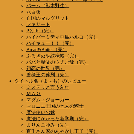
パーム（獣木野生）
八百夜
亡国のマルグリット
ファサード
PとJK（完）
ハイパーミディ中島ハルコ（完）
ハイキュー！！（完）
Bread&Butter（完）
ふるぎぬや紋様帳（完）
パパと親父のウチご飯（完）
初恋の世界（完）
薔薇王の葬列（完）
タイトル名（ま～も）のレビュー
ミステリと言う勿れ
ＭＡＯ
マダム・ジョーカー
マロニエ王国の七人の騎士
魔法使いの嫁
魔法にかかった新学期（完）
まりんこゆみ（完）
百千さん家のあやかし王子（完）