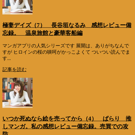
極妻デイズ（7） 長谷垣なるみ 感想レビュー備
忘録。 温泉旅館と豪華客船編
マンガアプリの人気シリーズです 展開は、ありがちなんで
すが ヒロインの桜の啖呵がかっこよくて ついつい読んでま
す...
記事を読む
いつか死ぬなら絵を売ってから（4） ぱらり 推
しマンガ。私の感想レビュー備忘録。売買での攻
防。