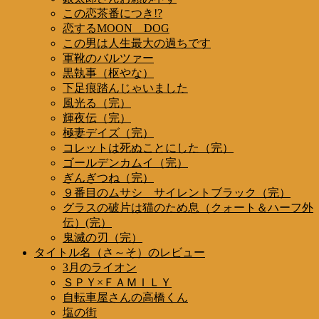
この恋茶番につき!?
恋するMOON DOG
この男は人生最大の過ちです
軍靴のバルツァー
黒執事（枢やな）
下足痕踏んじゃいました
風光る（完）
輝夜伝（完）
極妻デイズ（完）
コレットは死ぬことにした（完）
ゴールデンカムイ（完）
ぎんぎつね（完）
９番目のムサシ サイレントブラック（完）
グラスの破片は猫のため息（クォート＆ハーフ外
伝）(完）
鬼滅の刃（完）
タイトル名（さ～そ）のレビュー
3月のライオン
ＳＰＹ×ＦＡＭＩＬＹ
自転車屋さんの高橋くん
塩の街