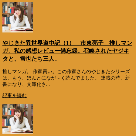
やじきた異世界道中記（1） 市東亮子 推しマン
ガ。私の感想レビュー備忘録。召喚されたヤジキ
タと、雪也たち三人。
推しマンガ。 作家買い。この作家さんのやじきたシリーズ
は、もう、ほんとになが～く読んでました。 連載の時、新
書になり、文庫化さ...
記事を読む