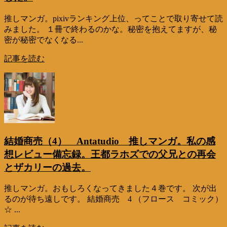
推しマンガ。pixivランキング上位、ってことで取り寄せて読
みました。 １冊で終わるのかな。秘密を抱えてますが、秘
密が秘密でなくなる...
記事を読む
結婚商売（4） Antatudio 推しマンガ。私の感
想レビュー備忘録。王都ラホズでの父兄との再会
とザカリーの過去。
推しマンガ。おもしろくなってきました４巻です。 次が出
るのが待ち遠しです。 結婚商売 4 （フロース コミック）
☆ ...