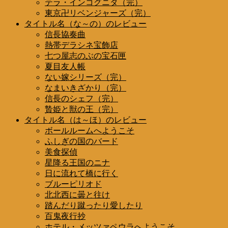
テラ・インコグニタ（完）
東京卍リベンジャーズ（完）
タイトル名（な～の）のレビュー
信長協奏曲
熱帯デラシネ宝飾店
七つ屋志のぶの宝石匣
夏目友人帳
ない嫁シリーズ（完）
なまいきざかり（完）
信長のシェフ（完）
贄姫と獣の王（完）
タイトル名（は～ほ）のレビュー
ボールルームへようこそ
ふしぎの国のバード
美食探偵
星降る王国のニナ
日に流れて橋に行く
ブルーピリオド
北北西に曇と往け
踏んだり蹴ったり愛したり
百鬼夜行抄
ホテル・メッツァペウラへようこそ