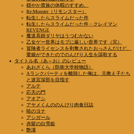
穏やか貴族の休暇のすすめ。
Re:Monster（リモンスター）
転生したらスライムだった件
転生したらスライムだった件・クレイマン
REVENGE
魔道具師ダリヤはうつむかない
乙女ゲー世界はモブに厳しい世界です（完）
冒険者ライセンスを剥奪されたおっさんだけど、
愛娘ができたのでのんびり人生を謳歌する
タイトル名（あ～お）のレビュー
あおざくら（防衛大学校物語）
Aランクパーティを離脱した俺は、元教え子たち
と迷宮深部を目指す
アルテ
応天の門
アオアシ
アヤメくんののんびり肉食日誌
暁のヨナ
アシガール
赤髪の白雪姫
艶漢