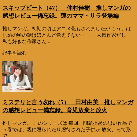
スキップビート（47） 仲村佳樹 推しマンガの
感想レビュー備忘録。蓮のママ・サラ登場編
推しマンガ。初期の頃はアニメ化もされましたが もう、は
じめの頃の話はほとんど覚えてない・・。 人気作家だし、
私も好きな作家さん...
記事を読む
ミステリと言う勿れ（5） 田村由美 推しマンガ
の感想レビュー備忘録。育児放棄と放火
推しマンガ。 このシリーズは 毎回、問題提起の思い作品で
５巻では、親に殴られたり虐待された子供が 放火、って形
で...