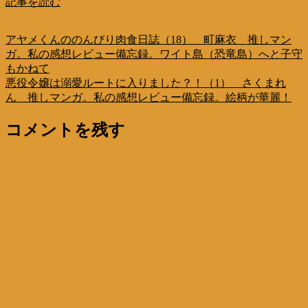
記事を読む
アヤメくんののんびり肉食日誌（18） 町麻衣 推しマン
ガ。私の感想レビュー備忘録。ワイト島（恐竜島）へと子守
もかねて
悪役令嬢は溺愛ルートに入りました？！（1） さくまれ
ん 推しマンガ。私の感想レビュー備忘録。絵柄が華麗！
コメントを残す