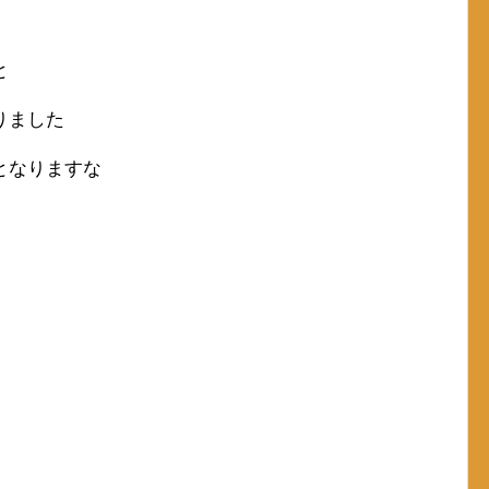
と
りました
となりますな