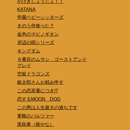
かげきしょうじょ！！
KATANA
学園ベビーシッターズ
きのう何食べた？
金色のマビノギオン
岸辺の唄シリーズ
キングダム
９番目のムサシ ゴーストアンド
グレイ
空挺ドラゴンズ
銀太郎さんお頼み申す
この恋茶番につき!?
恋するMOON DOG
この男は人生最大の過ちです
軍靴のバルツァー
黒執事（枢やな）