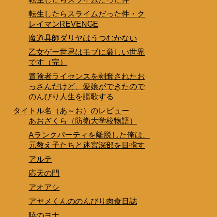
転生したらスライムだった件・ク
レイマンREVENGE
魔道具師ダリヤはうつむかない
乙女ゲー世界はモブに厳しい世界
です（完）
冒険者ライセンスを剥奪されたお
っさんだけど、愛娘ができたので
のんびり人生を謳歌する
タイトル名（あ～お）のレビュー
あおざくら（防衛大学校物語）
Aランクパーティを離脱した俺は、
元教え子たちと迷宮深部を目指す
アルテ
応天の門
アオアシ
アヤメくんののんびり肉食日誌
暁のヨナ