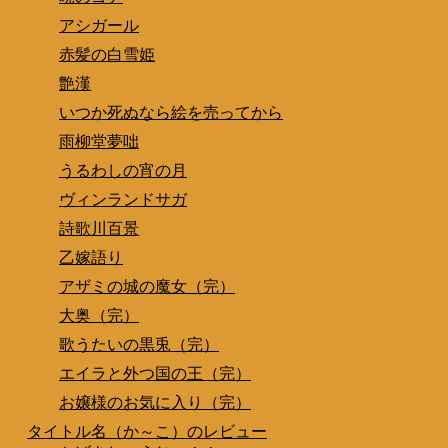
アシガール
赤髪の白雪姫
艶漢
いつか死ぬなら絵を売ってから
雨柳堂夢咄
うるわしの宵の月
ヴィンランドサガ
詩歌川百景
乙嫁語り
アザミの城の魔女（完）
大奥（完）
歌うたいの黒兎（完）
エイラと外つ国の王（完）
お嬢様のお気に入り（完）
タイトル名（か～こ）のレビュー