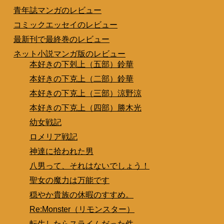
青年誌マンガのレビュー
コミックエッセイのレビュー
最新刊で最終巻のレビュー
ネット小説マンガ版のレビュー
本好きの下剋上（五部）鈴華
本好きの下克上（二部）鈴華
本好きの下克上（三部）涼野涼
本好きの下克上（四部）勝木光
幼女戦記
ロメリア戦記
神達に拾われた男
八男って、それはないでしょう！
聖女の魔力は万能です
穏やか貴族の休暇のすすめ。
Re:Monster（リモンスター）
転生したらスライムだった件