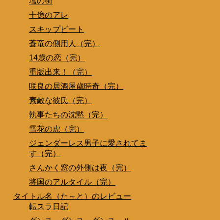
塩の街
十億のアレ
スキップビート
蒼竜の側用人（完）
14歳の恋（完）
重版出来！（完）
咲良の居酒屋歳時奇（完）
素敵な彼氏（完）
執事たちの沈黙（完）
雪花の虎（完）
ジェンダーレス男子に愛されてま
す（完）
さんかく窓の外側は夜（完）
将国のアルタイル（完）
タイトル名（た～と）のレビュー
転スラ日記