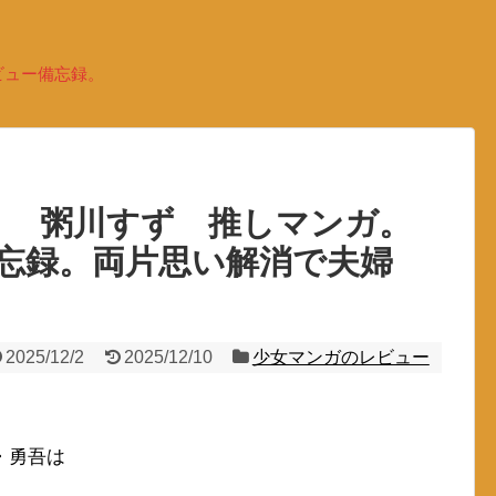
ビュー備忘録。
） 粥川すず 推しマンガ。
忘録。両片思い解消で夫婦
2025/12/2
2025/12/10
少女マンガのレビュー
。
・勇吾は