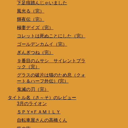
下足痕踏んじゃいました
風光る（完）
輝夜伝（完）
極妻デイズ（完）
コレットは死ぬことにした（完）
ゴールデンカムイ（完）
ぎんぎつね（完）
９番目のムサシ サイレントブラ
ック（完）
グラスの破片は猫のため息（クォ
ート＆ハーフ外伝）(完）
鬼滅の刃（完）
タイトル名（さ～そ）のレビュー
3月のライオン
ＳＰＹ×ＦＡＭＩＬＹ
自転車屋さんの高橋くん