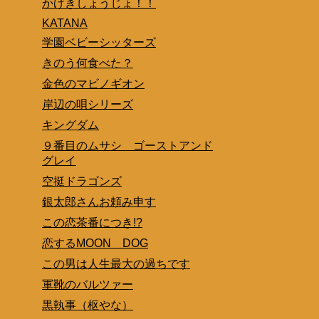
かげきしょうじょ！！
KATANA
学園ベビーシッターズ
きのう何食べた？
金色のマビノギオン
岸辺の唄シリーズ
キングダム
９番目のムサシ ゴーストアンド
グレイ
空挺ドラゴンズ
銀太郎さんお頼み申す
この恋茶番につき!?
恋するMOON DOG
この男は人生最大の過ちです
軍靴のバルツァー
黒執事（枢やな）