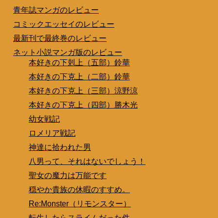
青年誌マンガのレビュー
コミックエッセイのレビュー
最新刊で最終巻のレビュー
ネット小説マンガ版のレビュー
本好きの下剋上（五部）鈴華
本好きの下克上（二部）鈴華
本好きの下克上（三部）涼野涼
本好きの下克上（四部）勝木光
幼女戦記
ロメリア戦記
神達に拾われた男
八男って、それはないでしょう！
聖女の魔力は万能です
穏やか貴族の休暇のすすめ。
Re:Monster（リモンスター）
転生したらスライムだった件