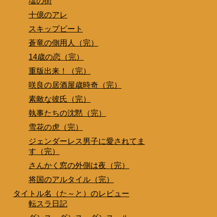
塩の街
十億のアレ
スキップビート
蒼竜の側用人（完）
14歳の恋（完）
重版出来！（完）
咲良の居酒屋歳時奇（完）
素敵な彼氏（完）
執事たちの沈黙（完）
雪花の虎（完）
ジェンダーレス男子に愛されてま
す（完）
さんかく窓の外側は夜（完）
将国のアルタイル（完）
タイトル名（た～と）のレビュー
転スラ日記