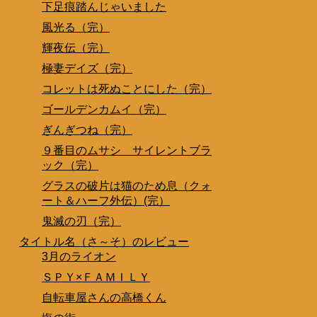
下足痕踏んじゃいました
風光る（完）
輝夜伝（完）
極妻デイズ（完）
コレットは死ぬことにした（完）
ゴールデンカムイ（完）
ぎんぎつね（完）
９番目のムサシ サイレントブラ
ック（完）
グラスの破片は猫のため息（クォ
ート＆ハーフ外伝）(完）
鬼滅の刃（完）
タイトル名（さ～そ）のレビュー
3月のライオン
ＳＰＹ×ＦＡＭＩＬＹ
自転車屋さんの高橋くん