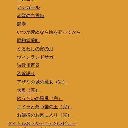
アシガール
赤髪の白雪姫
艶漢
いつか死ぬなら絵を売ってから
雨柳堂夢咄
うるわしの宵の月
ヴィンランドサガ
詩歌川百景
乙嫁語り
アザミの城の魔女（完）
大奥（完）
歌うたいの黒兎（完）
エイラと外つ国の王（完）
お嬢様のお気に入り（完）
タイトル名（か～こ）のレビュー