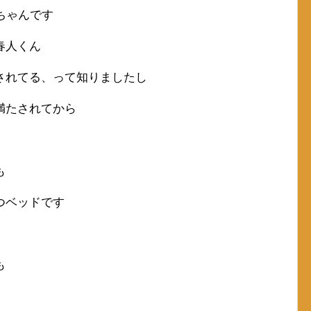
ちゃんです
春人くん
されてる、って知りましたし
満たされてから
も
つベッドです
も