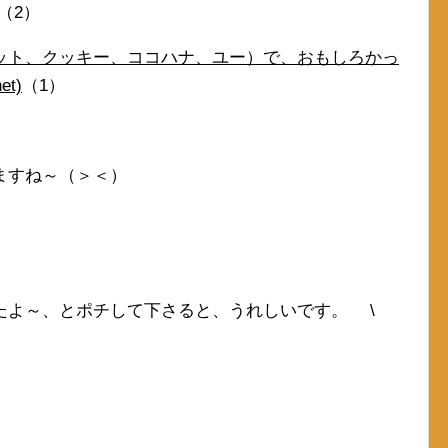
（2）
ット、クッキー、ココハナ、ユー）で、おもしろかっ
t)
（1）
ますね～（＞＜）
たよ～、とポチして下さると、うれしいです。 \