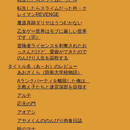
転生したらスライムだった件・ク
レイマンREVENGE
魔道具師ダリヤはうつむかない
乙女ゲー世界はモブに厳しい世界
です（完）
冒険者ライセンスを剥奪されたお
っさんだけど、愛娘ができたので
のんびり人生を謳歌する
タイトル名（あ～お）のレビュー
あおざくら（防衛大学校物語）
Aランクパーティを離脱した俺は、
元教え子たちと迷宮深部を目指す
アルテ
応天の門
アオアシ
アヤメくんののんびり肉食日誌
暁のヨナ