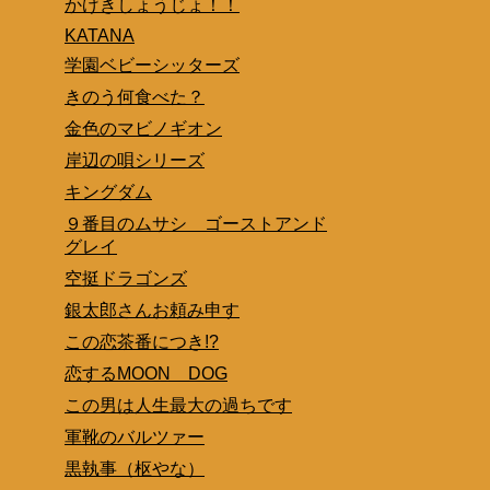
かげきしょうじょ！！
KATANA
学園ベビーシッターズ
きのう何食べた？
金色のマビノギオン
岸辺の唄シリーズ
キングダム
９番目のムサシ ゴーストアンド
グレイ
空挺ドラゴンズ
銀太郎さんお頼み申す
この恋茶番につき!?
恋するMOON DOG
この男は人生最大の過ちです
軍靴のバルツァー
黒執事（枢やな）