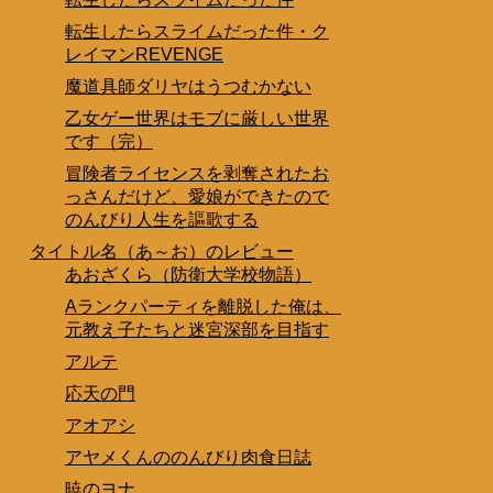
転生したらスライムだった件・ク
レイマンREVENGE
魔道具師ダリヤはうつむかない
乙女ゲー世界はモブに厳しい世界
です（完）
冒険者ライセンスを剥奪されたお
っさんだけど、愛娘ができたので
のんびり人生を謳歌する
タイトル名（あ～お）のレビュー
あおざくら（防衛大学校物語）
Aランクパーティを離脱した俺は、
元教え子たちと迷宮深部を目指す
アルテ
応天の門
アオアシ
アヤメくんののんびり肉食日誌
暁のヨナ