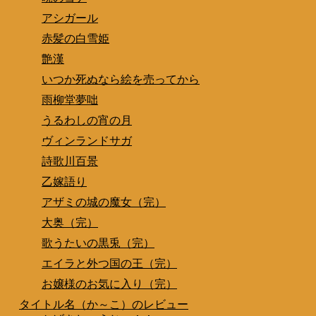
アシガール
赤髪の白雪姫
艶漢
いつか死ぬなら絵を売ってから
雨柳堂夢咄
うるわしの宵の月
ヴィンランドサガ
詩歌川百景
乙嫁語り
アザミの城の魔女（完）
大奥（完）
歌うたいの黒兎（完）
エイラと外つ国の王（完）
お嬢様のお気に入り（完）
タイトル名（か～こ）のレビュー