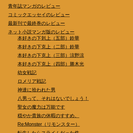
青年誌マンガのレビュー
コミックエッセイのレビュー
最新刊で最終巻のレビュー
ネット小説マンガ版のレビュー
本好きの下剋上（五部）鈴華
本好きの下克上（二部）鈴華
本好きの下克上（三部）涼野涼
本好きの下克上（四部）勝木光
幼女戦記
ロメリア戦記
神達に拾われた男
八男って、それはないでしょう！
聖女の魔力は万能です
穏やか貴族の休暇のすすめ。
Re:Monster（リモンスター）
転生したらスライムだった件