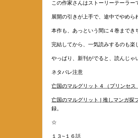
この作家さんはストーリーテーラー
展開の引きが上手で、途中でやめら
本作も、あっという間に４巻までき
完結してから、一気読みするのも楽
やっぱり、新刊がでると、読んじゃ
ネタバレ注意
亡国のマルグリット 4 （プリンセス・
亡国のマルグリット | 推しマンガ探ブロ。 (
録。
☆
１３~１６話