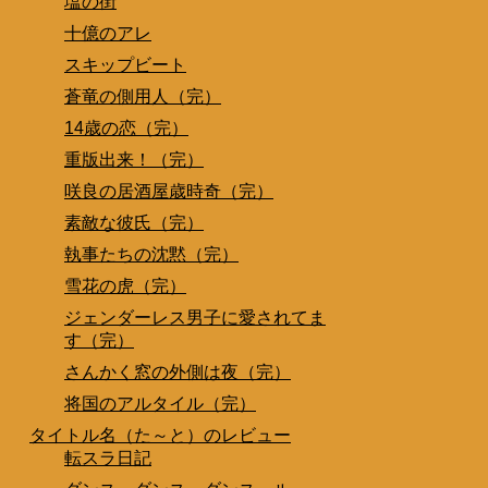
塩の街
十億のアレ
スキップビート
蒼竜の側用人（完）
14歳の恋（完）
重版出来！（完）
咲良の居酒屋歳時奇（完）
素敵な彼氏（完）
執事たちの沈黙（完）
雪花の虎（完）
ジェンダーレス男子に愛されてま
す（完）
さんかく窓の外側は夜（完）
将国のアルタイル（完）
タイトル名（た～と）のレビュー
転スラ日記