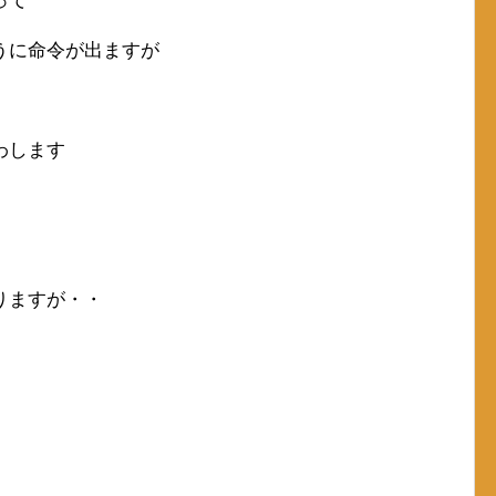
って
うに命令が出ますが
わします
りますが・・