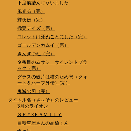
下足痕踏んじゃいました
風光る（完）
輝夜伝（完）
極妻デイズ（完）
コレットは死ぬことにした（完）
ゴールデンカムイ（完）
ぎんぎつね（完）
９番目のムサシ サイレントブラ
ック（完）
グラスの破片は猫のため息（クォ
ート＆ハーフ外伝）(完）
鬼滅の刃（完）
タイトル名（さ～そ）のレビュー
3月のライオン
ＳＰＹ×ＦＡＭＩＬＹ
自転車屋さんの高橋くん