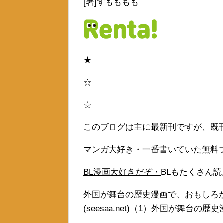
[著]すもももも
★
☆
☆
このブログは主に最新刊ですが、既
マンガ大好き・
一番書いていた無料
BL漫画大好きだぞ・
BLもたくさん
外国が舞台の歴史漫画で、おもしろ
(seesaa.net)
（1）
外国が舞台の歴史