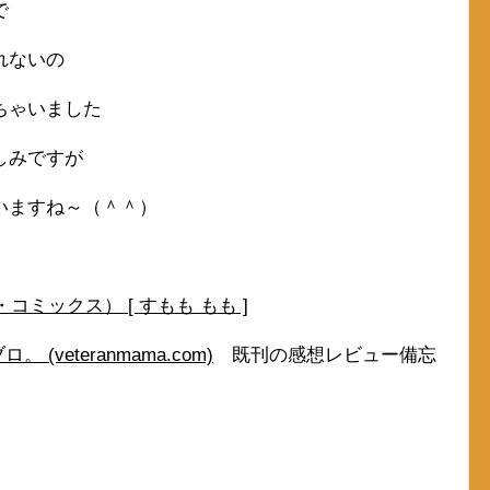
で
れないの
ちゃいました
しみですが
いますね～（＾＾）
コミックス） [ すもも もも ]
veteranmama.com)
既刊の感想レビュー備忘