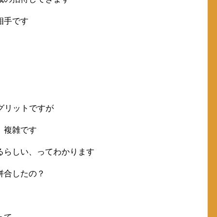
相手です
グリットですが
、複雑です
るらしい、ってわかります
併合したの？