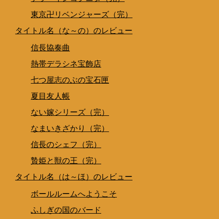
東京卍リベンジャーズ（完）
タイトル名（な～の）のレビュー
信長協奏曲
熱帯デラシネ宝飾店
七つ屋志のぶの宝石匣
夏目友人帳
ない嫁シリーズ（完）
なまいきざかり（完）
信長のシェフ（完）
贄姫と獣の王（完）
タイトル名（は～ほ）のレビュー
ボールルームへようこそ
ふしぎの国のバード