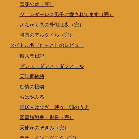
雪花の虎（完）
ジェンダーレス男子に愛されてます（完）
さんかく窓の外側は夜（完）
将国のアルタイル（完）
タイトル名（た～と）のレビュー
転スラ日記
ダンス・ダンス・ダンスール
天堂家物語
痴情の接吻
ちはやふる
同居人はひざ、時々、頭のうえ
図書館戦争・別冊（完）
天使がのぞきみ（完）
テラ・インコグニタ（完）