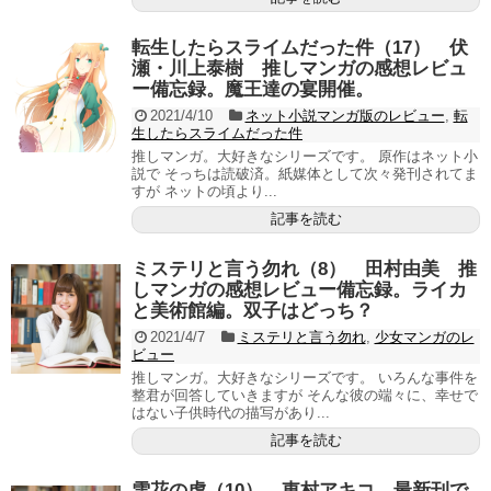
転生したらスライムだった件（17） 伏
瀬・川上泰樹 推しマンガの感想レビュ
ー備忘録。魔王達の宴開催。
2021/4/10
ネット小説マンガ版のレビュー
,
転
生したらスライムだった件
推しマンガ。大好きなシリーズです。 原作はネット小
説で そっちは読破済。紙媒体として次々発刊されてま
すが ネットの頃より...
記事を読む
ミステリと言う勿れ（8） 田村由美 推
しマンガの感想レビュー備忘録。ライカ
と美術館編。双子はどっち？
2021/4/7
ミステリと言う勿れ
,
少女マンガのレ
ビュー
推しマンガ。大好きなシリーズです。 いろんな事件を
整君が回答していきますが そんな彼の端々に、幸せで
はない子供時代の描写があり...
記事を読む
雪花の虎（10） 東村アキコ 最新刊で