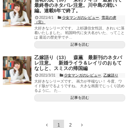
最終巻のネタバレ注意。川中島の戦い
編。連載6年で終了。
2021/4/1
少女マンガのレビュー
,
雪花の虎
（完）
大好きなシリーズです。 上杉謙信女性説、きれいに落
着いたしました。 戦国時代に女大名がいた、ってこと
は 最近の歴史学でチ...
記事を読む
乙嫁語り（13） 森薫 最新刊のネタバ
レ注意。 新婚ライラ＆レイリのおもて
なしと、スミスの帰国編
2021/3/31
少女マンガのレビュー
,
乙嫁語り
大好きなシリーズです。 画力が半端ない！ 今度、ワ
イド版がでるようですね。 大きな画面でじっくり読め
るように。 た...
記事を読む
1
2