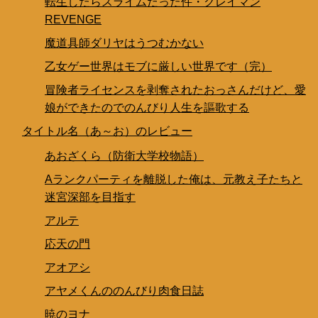
転生したらスライムだった件・クレイマン
REVENGE
魔道具師ダリヤはうつむかない
乙女ゲー世界はモブに厳しい世界です（完）
冒険者ライセンスを剥奪されたおっさんだけど、愛
娘ができたのでのんびり人生を謳歌する
タイトル名（あ～お）のレビュー
あおざくら（防衛大学校物語）
Aランクパーティを離脱した俺は、元教え子たちと
迷宮深部を目指す
アルテ
応天の門
アオアシ
アヤメくんののんびり肉食日誌
暁のヨナ