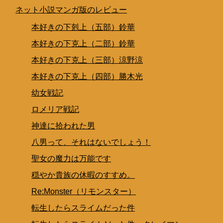
ネット小説マンガ版のレビュー
本好きの下剋上（五部）鈴華
本好きの下克上（二部）鈴華
本好きの下克上（三部）涼野涼
本好きの下克上（四部）勝木光
幼女戦記
ロメリア戦記
神達に拾われた男
八男って、それはないでしょう！
聖女の魔力は万能です
穏やか貴族の休暇のすすめ。
Re:Monster（リモンスター）
転生したらスライムだった件