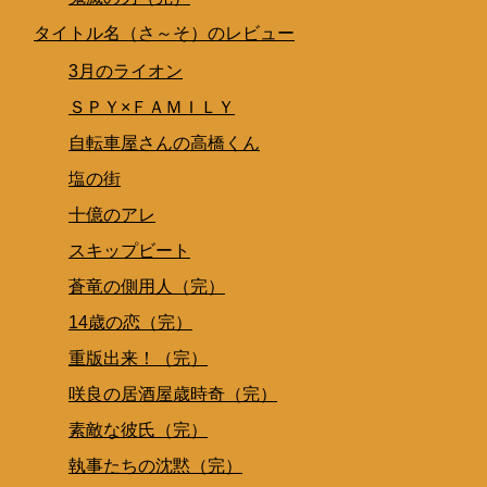
タイトル名（さ～そ）のレビュー
3月のライオン
ＳＰＹ×ＦＡＭＩＬＹ
自転車屋さんの高橋くん
塩の街
十億のアレ
スキップビート
蒼竜の側用人（完）
14歳の恋（完）
重版出来！（完）
咲良の居酒屋歳時奇（完）
素敵な彼氏（完）
執事たちの沈黙（完）