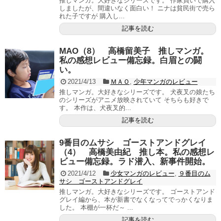
推しマンガ。大好きなシリーズです。 作家買いで購入
しましたが、間違いなく面白い！ ニナは貧民街で売ら
れた子ですが 購入し...
記事を読む
MAO（8） 高橋留美子 推しマンガ。
私の感想レビュー備忘録。白眉との闘
い。
2021/4/13
ＭＡＯ
,
少年マンガのレビュー
推しマンガ。大好きなシリーズです。 犬夜叉の娘たち
のシリーズがアニメ放映されていて そちらも好きで
す。 本作は、犬夜叉的...
記事を読む
9番目のムサシ ゴーストアンドグレイ
（4） 高橋美由紀 推し本。私の感想レ
ビュー備忘録。ラド潜入、新事件開始。
2021/4/12
少女マンガのレビュー
,
９番目のム
サシ ゴーストアンドグレイ
推しマンガ。大好きなシリーズです。 ゴーストアンド
グレイ編から、本が新書でなくなってでっかくなりま
した。 本棚が一杯だ～ ...
記事を読む