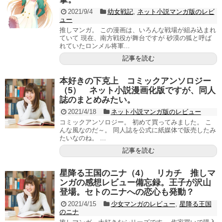
2021/9/4
幼女戦記
,
ネット小説マンガ版のレビ
ュー
推しマンガ。 この漫画は、いろんな戦場が組み込まれ
ていて 現在、南方戦役が舞台ですが 砂漠の狐と呼ば
れていたロンメル将軍...
記事を読む
本好きの下克上 コミックアンソロジー
（5） ネット小説漫画化版ですが、同人
誌のまとめみたい。
2021/4/18
ネット小説マンガ版のレビュー
コミックアンソロジー。 初めて買ってみました。 こ
んな風なのだ～。 同人誌を公式に紙媒体で販売したみ
たいなのね。 ...
記事を読む
星降る王国のニナ（4） リカチ 推しマ
ンガの感想レビュー備忘録。王子が沢山
登場。セトのニナへの恋心も発動？
2021/4/15
少女マンガのレビュー
,
星降る王国
のニナ