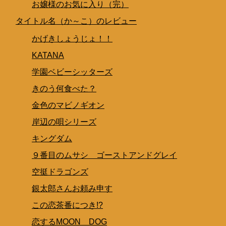
お嬢様のお気に入り（完）
タイトル名（か～こ）のレビュー
かげきしょうじょ！！
KATANA
学園ベビーシッターズ
きのう何食べた？
金色のマビノギオン
岸辺の唄シリーズ
キングダム
９番目のムサシ ゴーストアンドグレイ
空挺ドラゴンズ
銀太郎さんお頼み申す
この恋茶番につき!?
恋するMOON DOG