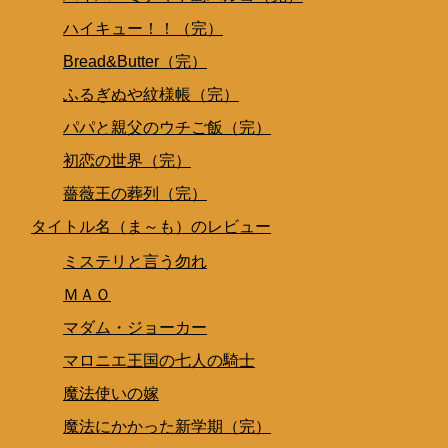
ハイキュー！！（完）
Bread&Butter（完）
ふるぎぬや紋様帳（完）
パパと親父のウチご飯（完）
初恋の世界（完）
薔薇王の葬列（完）
タイトル名（ま～も）のレビュー
ミステリと言う勿れ
ＭＡＯ
マダム・ジョーカー
マロニエ王国の七人の騎士
魔法使いの嫁
魔法にかかった新学期（完）