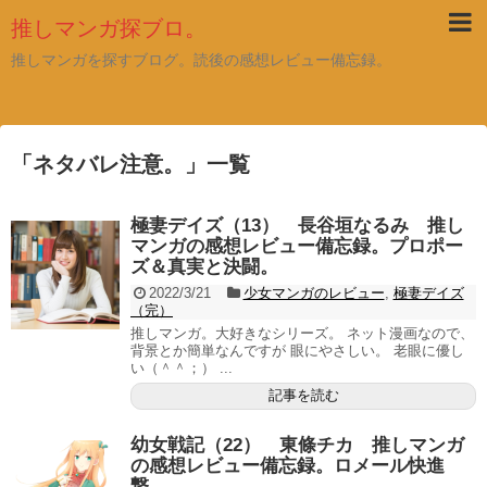
推しマンガ探ブロ。
推しマンガを探すブログ。読後の感想レビュー備忘録。
「
ネタバレ注意。
」
一覧
極妻デイズ（13） 長谷垣なるみ 推し
マンガの感想レビュー備忘録。プロポー
ズ＆真実と決闘。
2022/3/21
少女マンガのレビュー
,
極妻デイズ
（完）
推しマンガ。大好きなシリーズ。 ネット漫画なので、
背景とか簡単なんですが 眼にやさしい。 老眼に優し
い（＾＾；） ...
記事を読む
幼女戦記（22） 東條チカ 推しマンガ
の感想レビュー備忘録。ロメール快進
撃。