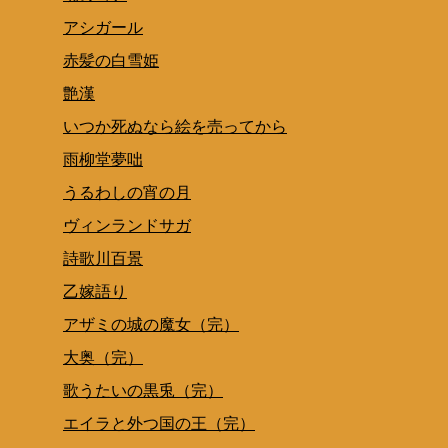
アシガール
赤髪の白雪姫
艶漢
いつか死ぬなら絵を売ってから
雨柳堂夢咄
うるわしの宵の月
ヴィンランドサガ
詩歌川百景
乙嫁語り
アザミの城の魔女（完）
大奥（完）
歌うたいの黒兎（完）
エイラと外つ国の王（完）