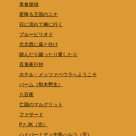
美食探偵
星降る王国のニナ
日に流れて橋に行く
ブルーピリオド
北北西に曇と往け
踏んだり蹴ったり愛したり
百鬼夜行抄
ホテル・メッツァペウラへようこそ
パーム（獣木野生）
八百夜
亡国のマルグリット
ファサード
PとJK（完）
ハイパーミディ中島ハルコ（完）