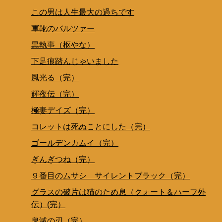
この男は人生最大の過ちです
軍靴のバルツァー
黒執事（枢やな）
下足痕踏んじゃいました
風光る（完）
輝夜伝（完）
極妻デイズ（完）
コレットは死ぬことにした（完）
ゴールデンカムイ（完）
ぎんぎつね（完）
９番目のムサシ サイレントブラック（完）
グラスの破片は猫のため息（クォート＆ハーフ外
伝）(完）
鬼滅の刃（完）