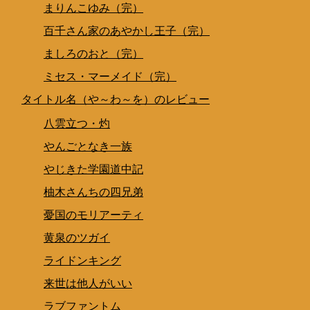
まりんこゆみ（完）
百千さん家のあやかし王子（完）
ましろのおと（完）
ミセス・マーメイド（完）
タイトル名（や～わ～を）のレビュー
八雲立つ・灼
やんごとなき一族
やじきた学園道中記
柚木さんちの四兄弟
憂国のモリアーティ
黄泉のツガイ
ライドンキング
来世は他人がいい
ラブファントム