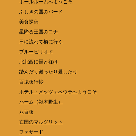
ボールルームへようこそ
ふしぎの国のバード
美食探偵
星降る王国のニナ
日に流れて橋に行く
ブルーピリオド
北北西に曇と往け
踏んだり蹴ったり愛したり
百鬼夜行抄
ホテル・メッツァペウラへようこそ
パーム（獣木野生）
八百夜
亡国のマルグリット
ファサード