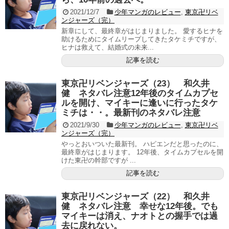
2021/12/7
少年マンガのレビュー
,
東京卍リベ
ンジャーズ（完）
新章にして、最終章がはじまりました。 愛するヒナを
助けるためにタイムリープしてきたタケミチですが、
ヒナは救えて、結婚式の未来...
記事を読む
東京卍リベンジャーズ（23） 和久井
健 ネタバレ注意12年後のタイムカプセ
ルを開け、マイキーに逢いに行ったタケ
ミチは・・。最新刊のネタバレ注意
2021/9/30
少年マンガのレビュー
,
東京卍リベ
ンジャーズ（完）
やっとおいついた最新刊。 ハピエンだと思ったのに、
最終章がはじまります。 12年後、タイムカプセルを開
けた東卍の幹部ですが ...
記事を読む
東京卍リベンジャーズ（22） 和久井
健 ネタバレ注意 幸せな12年後。でも
マイキーは消え、ナオトとの握手では過
去に戻れない。