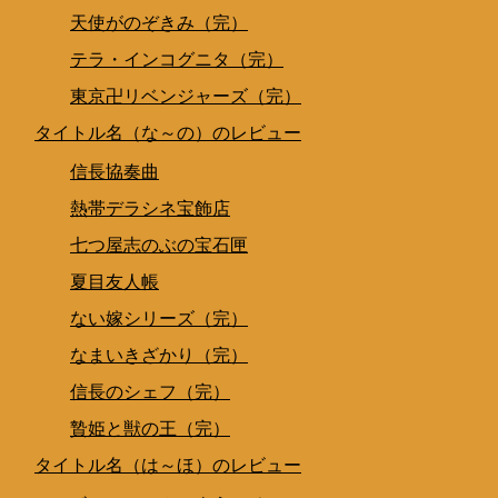
天使がのぞきみ（完）
テラ・インコグニタ（完）
東京卍リベンジャーズ（完）
タイトル名（な～の）のレビュー
信長協奏曲
熱帯デラシネ宝飾店
七つ屋志のぶの宝石匣
夏目友人帳
ない嫁シリーズ（完）
なまいきざかり（完）
信長のシェフ（完）
贄姫と獣の王（完）
タイトル名（は～ほ）のレビュー