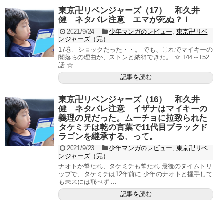
東京卍リベンジャーズ（17） 和久井
健 ネタバレ注意 エマが死ぬ？！
2021/9/24
少年マンガのレビュー
,
東京卍リベ
ンジャーズ（完）
17巻、ショックだった・・。 でも、これでマイキーの
闇落ちの理由が、ストンと納得できた。 ☆ 144～152
話 ☆...
記事を読む
東京卍リベンジャーズ（16） 和久井
健 ネタバレ注意 イザナはマイキーの
義理の兄だった。ムーチョに拉致られた
タケミチは乾の言葉で11代目ブラックド
ラゴンを継承する、って。
2021/9/23
少年マンガのレビュー
,
東京卍リベ
ンジャーズ（完）
ナオトが撃たれ、タケミチも撃たれ 最後のタイムトリ
ップで、タケミチは12年前に 少年のナオトと握手して
も未来には飛べず ...
記事を読む