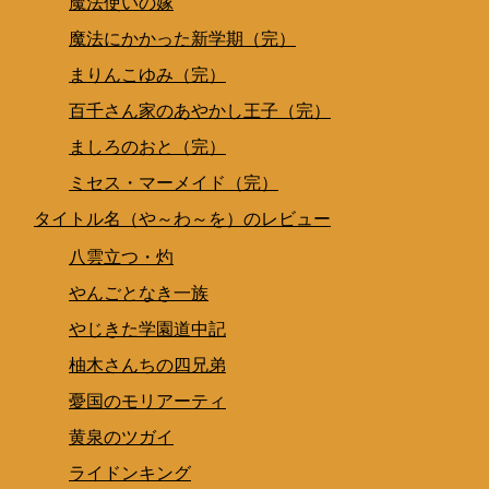
魔法使いの嫁
魔法にかかった新学期（完）
まりんこゆみ（完）
百千さん家のあやかし王子（完）
ましろのおと（完）
ミセス・マーメイド（完）
タイトル名（や～わ～を）のレビュー
八雲立つ・灼
やんごとなき一族
やじきた学園道中記
柚木さんちの四兄弟
憂国のモリアーティ
黄泉のツガイ
ライドンキング