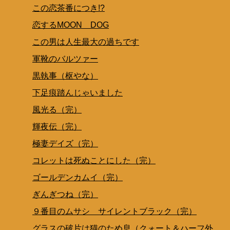
この恋茶番につき!?
恋するMOON DOG
この男は人生最大の過ちです
軍靴のバルツァー
黒執事（枢やな）
下足痕踏んじゃいました
風光る（完）
輝夜伝（完）
極妻デイズ（完）
コレットは死ぬことにした（完）
ゴールデンカムイ（完）
ぎんぎつね（完）
９番目のムサシ サイレントブラック（完）
グラスの破片は猫のため息（クォート＆ハーフ外