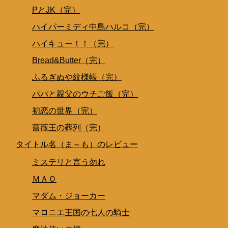
PとJK（完）
ハイパーミディ中島ハルコ（完）
ハイキュー！！（完）
Bread&Butter（完）
ふるぎぬや紋様帳（完）
パパと親父のウチご飯（完）
初恋の世界（完）
薔薇王の葬列（完）
タイトル名（ま～も）のレビュー
ミステリと言う勿れ
ＭＡＯ
マダム・ジョーカー
マロニエ王国の七人の騎士