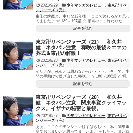
2021/9/29
少年マンガのレビュー
,
東京卍リベ
ンジャーズ（完）
東卍の解散と、幸せな12年後！ ここで終わるかと思っ
てましたよ ☆ 189～197話 ☆ 頂点のまま終わりた...
記事を読む
東京卍リベンジャーズ（21） 和久井
健 ネタバレ注意 稀咲の最後＆エマの
葬式＆東卍の解散！
2021/9/28
少年マンガのレビュー
,
東京卍リベ
ンジャーズ（完）
イザナが、死ぬとは思わなかった・・・。 そして、半
間の手助けで逃げ出した稀咲。 ☆ 180～188話 ☆ 稀...
記事を読む
東京卍リベンジャーズ（20） 和久井
健 ネタバレ注意 関東事変クライマッ
クス。イザナの秘密と最後。
2021/9/27
少年マンガのレビュー
,
東京卍リベ
ンジャーズ（完）
ああ、ここらのテンションはすばらしい。 私、関東事
変でおしまいだと思ってましたよ。 そしたら、まだ続