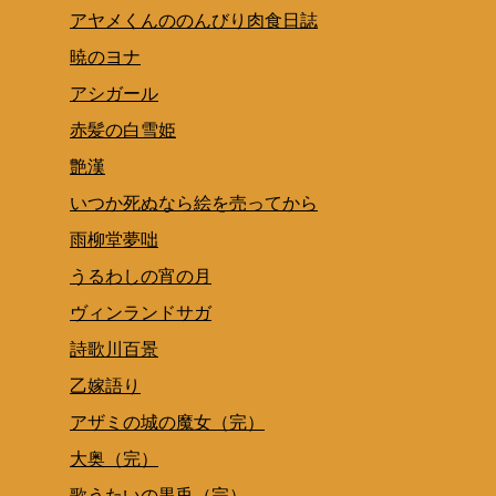
アヤメくんののんびり肉食日誌
暁のヨナ
アシガール
赤髪の白雪姫
艶漢
いつか死ぬなら絵を売ってから
雨柳堂夢咄
うるわしの宵の月
ヴィンランドサガ
詩歌川百景
乙嫁語り
アザミの城の魔女（完）
大奥（完）
歌うたいの黒兎（完）