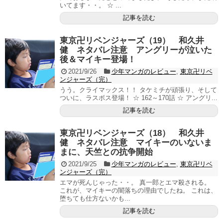
いてます・・。 ☆ ...
記事を読む
東京卍リベンジャーズ（19） 和久井
健 ネタバレ注意 アングリーが泣いた
後＆マイキー登場！
2021/9/26
少年マンガのレビュー
,
東京卍リベ
ンジャーズ（完）
うう。クライマックス！！ タケミチが頑張り、そして
ついに、ラスボス登場！ ☆ 162～170話 ☆ アングリ...
記事を読む
東京卍リベンジャーズ（18） 和久井
健 ネタバレ注意 マイキーのいないま
まに、天竺との抗争開始
2021/9/25
少年マンガのレビュー
,
東京卍リベ
ンジャーズ（完）
エマが死んじゃった・・。 真一郎とエマ殺される。
これが、マイキーの闇落ちの理由でしたね。 これは、
堕ちても仕方ないかも...
記事を読む