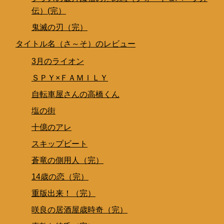
伝）(完）
鬼滅の刃（完）
タイトル名（さ～そ）のレビュー
3月のライオン
ＳＰＹ×ＦＡＭＩＬＹ
自転車屋さんの高橋くん
塩の街
十億のアレ
スキップビート
蒼竜の側用人（完）
14歳の恋（完）
重版出来！（完）
咲良の居酒屋歳時奇（完）