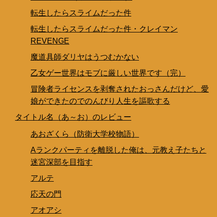
転生したらスライムだった件
転生したらスライムだった件・クレイマン
REVENGE
魔道具師ダリヤはうつむかない
乙女ゲー世界はモブに厳しい世界です（完）
冒険者ライセンスを剥奪されたおっさんだけど、愛
娘ができたのでのんびり人生を謳歌する
タイトル名（あ～お）のレビュー
あおざくら（防衛大学校物語）
Aランクパーティを離脱した俺は、元教え子たちと
迷宮深部を目指す
アルテ
応天の門
アオアシ