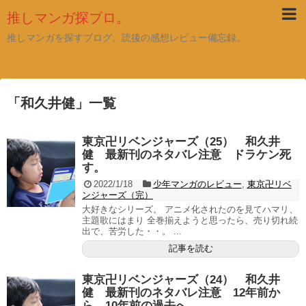
推しマンガ探ブロ。
推しマンガを探すブログ。読後の感想レビュー備忘録。
「
和久井健
」
一覧
東京卍リベンジャーズ（25） 和久井
健 最新刊のネタバレ注意 ドラケン死
す。
2022/1/18
少年マンガのレビュー
,
東京卍リベ
ンジャーズ（完）
大好きなシリーズ。 アニメ化されたのを見てハマリ、
主題歌にはまり 全巻揃えようと思ったら、売り切れ続
出で、苦労した・・。 ...
記事を読む
東京卍リベンジャーズ（24） 和久井
健 最新刊のネタバレ注意 12年前か
ら、10年前の過去へ。