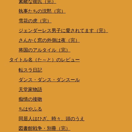
素敵な彼氏（完）
執事たちの沈黙（完）
雪花の虎（完）
ジェンダーレス男子に愛されてます（完）
さんかく窓の外側は夜（完）
将国のアルタイル（完）
タイトル名（た～と）のレビュー
転スラ日記
ダンス・ダンス・ダンスール
天堂家物語
痴情の接吻
ちはやふる
同居人はひざ、時々、頭のうえ
図書館戦争・別冊（完）