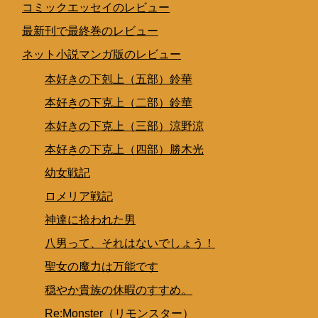
コミックエッセイのレビュー
最新刊で最終巻のレビュー
ネット小説マンガ版のレビュー
本好きの下剋上（五部）鈴華
本好きの下克上（二部）鈴華
本好きの下克上（三部）涼野涼
本好きの下克上（四部）勝木光
幼女戦記
ロメリア戦記
神達に拾われた男
八男って、それはないでしょう！
聖女の魔力は万能です
穏やか貴族の休暇のすすめ。
Re:Monster（リモンスター）