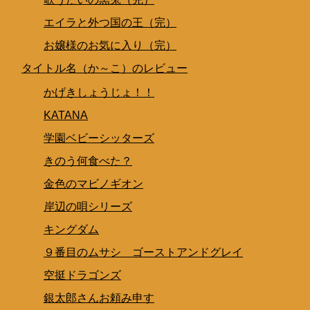
エイラと外つ国の王（完）
お嬢様のお気に入り（完）
タイトル名（か～こ）のレビュー
かげきしょうじょ！！
KATANA
学園ベビーシッターズ
きのう何食べた？
金色のマビノギオン
岸辺の唄シリーズ
キングダム
９番目のムサシ ゴーストアンドグレイ
空挺ドラゴンズ
銀太郎さんお頼み申す