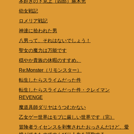
本好きの下克上（四部）勝木光
幼女戦記
ロメリア戦記
神達に拾われた男
八男って、それはないでしょう！
聖女の魔力は万能です
穏やか貴族の休暇のすすめ。
Re:Monster（リモンスター）
転生したらスライムだった件
転生したらスライムだった件・クレイマン
REVENGE
魔道具師ダリヤはうつむかない
乙女ゲー世界はモブに厳しい世界です（完）
冒険者ライセンスを剥奪されたおっさんだけど、愛