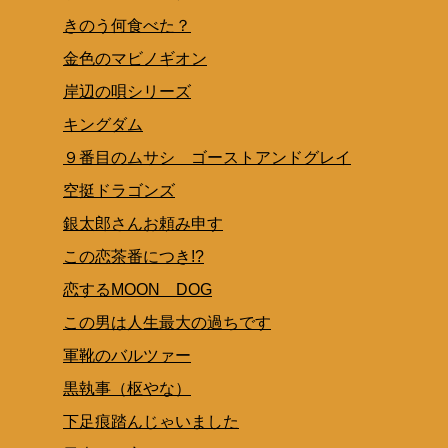
きのう何食べた？
金色のマビノギオン
岸辺の唄シリーズ
キングダム
９番目のムサシ ゴーストアンドグレイ
空挺ドラゴンズ
銀太郎さんお頼み申す
この恋茶番につき!?
恋するMOON DOG
この男は人生最大の過ちです
軍靴のバルツァー
黒執事（枢やな）
下足痕踏んじゃいました