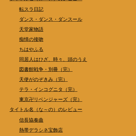
転スラ日記
ダンス・ダンス・ダンスール
天堂家物語
痴情の接吻
ちはやふる
同居人はひざ、時々、頭のうえ
図書館戦争・別冊（完）
天使がのぞきみ（完）
テラ・インコグニタ（完）
東京卍リベンジャーズ（完）
タイトル名（な～の）のレビュー
信長協奏曲
熱帯デラシネ宝飾店