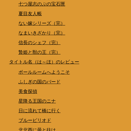
七つ屋志のぶの宝石匣
夏目友人帳
ない嫁シリーズ（完）
なまいきざかり（完）
信長のシェフ（完）
贄姫と獣の王（完）
タイトル名（は～ほ）のレビュー
ボールルームへようこそ
ふしぎの国のバード
美食探偵
星降る王国のニナ
日に流れて橋に行く
ブルーピリオド
北北西に曇と往け