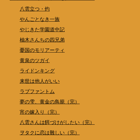
八雲立つ・灼
やんごとなき一族
やじきた学園道中記
柚木さんちの四兄弟
憂国のモリアーティ
黄泉のツガイ
ライドンキング
来世は他人がいい
ラブファントム
夢の雫、黄金の鳥籠（完）
宵の嫁入り（完）
八雲さんは餌づけがしたい（完）
ヲタクに恋は難しい（完）