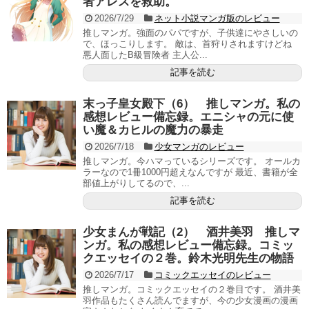
者アレスを救助。
2026/7/29
ネット小説マンガ版のレビュー
推しマンガ。強面のパパですが、子供達にやさしいの
で、ほっこりします。 敵は、首狩りされますけどね
悪人面したB級冒険者 主人公...
記事を読む
末っ子皇女殿下（6） 推しマンガ。私の
感想レビュー備忘録。エニシャの元に使
い魔＆カヒルの魔力の暴走
2026/7/18
少女マンガのレビュー
推しマンガ。今ハマっているシリーズです。 オールカ
ラーなので1冊1000円超えなんですが 最近、書籍が全
部値上がりしてるので、...
記事を読む
少女まんが戦記（2） 酒井美羽 推しマ
ンガ。私の感想レビュー備忘録。コミッ
クエッセイの２巻。鈴木光明先生の物語
2026/7/17
コミックエッセイのレビュー
推しマンガ。コミックエッセイの２巻目です。 酒井美
羽作品もたくさん読んでますが、今の少女漫画の漫画