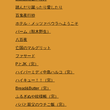
踏んだり蹴ったり愛したり
百鬼夜行抄
ホテル・メッツァペウラへようこそ
パーム（獣木野生）
八百夜
亡国のマルグリット
ファサード
PとJK（完）
ハイパーミディ中島ハルコ（完）
ハイキュー！！（完）
Bread&Butter（完）
ふるぎぬや紋様帳（完）
パパと親父のウチご飯（完）