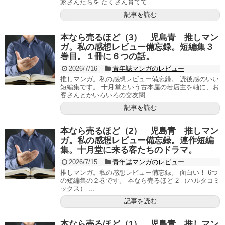
家さんたちを たくさん育てて...
記事を読む
本なら売るほど（3） 児島青 推しマン
ガ。私の感想レビュー備忘録。短編集３
巻目。１冊に６つの話。
2026/7/16
青年誌マンガのレビュー
推しマンガ。私の感想レビュー備忘録。 読後感のいい
短編集です。 十月堂という古本屋の若店主を軸に、お
客さんとかいろいろの交友関...
記事を読む
本なら売るほど（2） 児島青 推しマン
ガ。私の感想レビュー備忘録。連作短編
集。十月堂に来る客たちのドラマ。
2026/7/15
青年誌マンガのレビュー
推しマンガ。私の感想レビュー備忘録。 面白い！ 6つ
の短編集の２巻です。 本なら売るほど 2 （ハルタコミ
ックス） ...
記事を読む
本なら売るほど（1） 児島青 推しマン