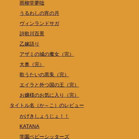
雨柳堂夢咄
うるわしの宵の月
ヴィンランドサガ
詩歌川百景
乙嫁語り
アザミの城の魔女（完）
大奥（完）
歌うたいの黒兎（完）
エイラと外つ国の王（完）
お嬢様のお気に入り（完）
タイトル名（か～こ）のレビュー
かげきしょうじょ！！
KATANA
学園ベビーシッターズ