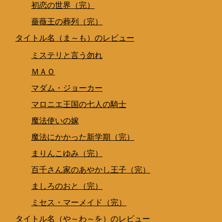
初恋の世界（完）
薔薇王の葬列（完）
タイトル名（ま～も）のレビュー
ミステリと言う勿れ
ＭＡＯ
マダム・ジョーカー
マロニエ王国の七人の騎士
魔法使いの嫁
魔法にかかった新学期（完）
まりんこゆみ（完）
百千さん家のあやかし王子（完）
ましろのおと（完）
ミセス・マーメイド（完）
タイトル名（や～わ～を）のレビュー