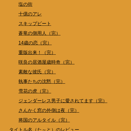
塩の街
十億のアレ
スキップビート
蒼竜の側用人（完）
14歳の恋（完）
重版出来！（完）
咲良の居酒屋歳時奇（完）
素敵な彼氏（完）
執事たちの沈黙（完）
雪花の虎（完）
ジェンダーレス男子に愛されてます（完）
さんかく窓の外側は夜（完）
将国のアルタイル（完）
タイトル名（た～と）のレビュー