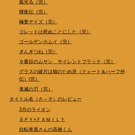
風光る（完）
輝夜伝（完）
極妻デイズ（完）
コレットは死ぬことにした（完）
ゴールデンカムイ（完）
ぎんぎつね（完）
９番目のムサシ サイレントブラック（完）
グラスの破片は猫のため息（クォート＆ハーフ外
伝）(完）
鬼滅の刃（完）
タイトル名（さ～そ）のレビュー
3月のライオン
ＳＰＹ×ＦＡＭＩＬＹ
自転車屋さんの高橋くん