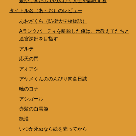
娘ができたのでのんびり人生を謳歌する
タイトル名（あ～お）のレビュー
あおざくら（防衛大学校物語）
Aランクパーティを離脱した俺は、元教え子たちと
迷宮深部を目指す
アルテ
応天の門
アオアシ
アヤメくんののんびり肉食日誌
暁のヨナ
アシガール
赤髪の白雪姫
艶漢
いつか死ぬなら絵を売ってから