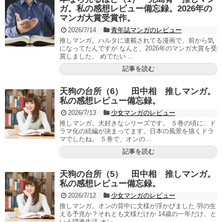
ガ。私の感想レビュー備忘録。2026年の
マンガ大賞受賞作。
2026/7/14
青年誌マンガのレビュー
推しマンガ。ハルタに連載されてる漫画で、前から気
になってたんですが なんと、2026年のマンガ大賞を受
賞しました。 めでたい ...
記事を読む
天狗の台所（6） 田中相 推しマンガ。
私の感想レビュー備忘録。
2026/7/13
少女マンガのレビュー
推しマンガ。大好きなシリーズです。 ５巻の頃に、ド
ラマ化の続編が決まってます。日本の風景を描くドラ
マでしたね。 ５巻で、オンの...
記事を読む
天狗の台所（5） 田中相 推しマンガ。
私の感想レビュー備忘録。
2026/7/12
少女マンガのレビュー
推しマンガ。オンの背中に文様が浮かびました 羽の生
える予兆か？それとも文様だけか 14歳の一年だけ、と
いう隠遁生活 オン...