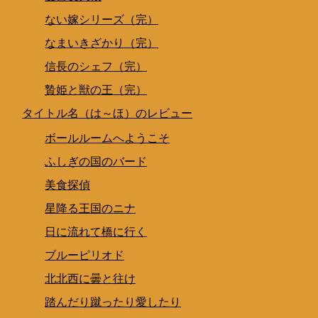
ない嫁シリーズ（完）
なまいきざかり（完）
信長のシェフ（完）
贄姫と獣の王（完）
タイトル名（は～ほ）のレビュー
ボールルームへようこそ
ふしぎの国のバード
美食探偵
星降る王国のニナ
日に流れて橋に行く
ブルーピリオド
北北西に曇と往け
踏んだり蹴ったり愛したり