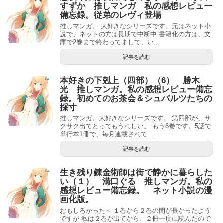
すずか 推しマンガ 私の感想レビュー
備忘録。従弟のレヴィ登場
推しマンガ。 大好きなシリーズです。元はネット小
説で、ネットの方は長期で中断中 書籍化の方は、文
庫で2巻まで終わってまして、い...
記事を読む
本好きの下剋上（四部）（6） 勝木
光 推しマンガ。私の感想レビュー備忘
録。初めてのお茶会＆シュバルツたちの
採寸
推しマンガ。大好きなシリーズです。 第四部が、サ
クサク出てとってもうれしい。 もう6巻です。5話で
単行本1冊で、毎月連載されて...
記事を読む
生き残り錬金術師は街で静かに暮らした
い（１） 溝口ぐる 推しマンガ。私の
感想レビュー備忘録。 ネット小説の漫
画化版。
おもしろかった～ １巻から２巻の間が長かったよう
ですが 私は２巻が出てから、２冊一度に読んだので