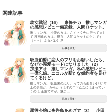
関連記事
幼女戦記（16） 東條チカ 推しマンガ
の感想レビュー備忘録。人間ロケット。
推しマンガ。 小説の方は、さくさく先に行ってまし
て 漫画化の方は、現在、人間ロケットのとこです
（＾＾） ネタバレ注意 ...
記事を読む
吸血伯爵に恋人のフリをお願いしたら、
なぜか溺愛モードになりました（2）
加瀬アオ 推しマンガ。私の感想レビュ
ー備忘録。ニコルが新たな婚約者を見せ
てくるけど。
推しマンガ。 吸血鬼のふり、ってのも面白いけど 年
上の男性が、からかうはずの年下乙女にはまってい
くのは 王道ですが、魅力...
記事を読む
悪役令嬢は夜告鳥をめざす（3） 小田