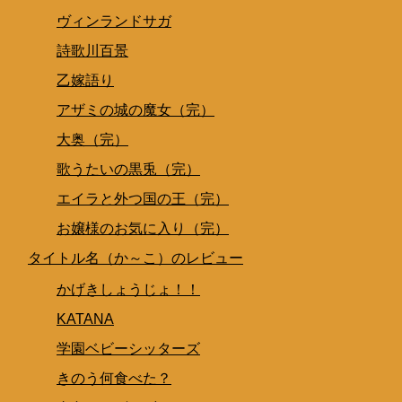
ヴィンランドサガ
詩歌川百景
乙嫁語り
アザミの城の魔女（完）
大奥（完）
歌うたいの黒兎（完）
エイラと外つ国の王（完）
お嬢様のお気に入り（完）
タイトル名（か～こ）のレビュー
かげきしょうじょ！！
KATANA
学園ベビーシッターズ
きのう何食べた？