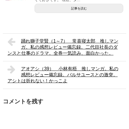
記事を読む
踊れ獅子堂賢（1～7） 常喜寝太郎 推しマン
ガ。私の感想レビュー備忘録。二代目社長のダ
ンスと仕事のドラマ。全巻一気読み、面白かった。
アオアシ（39） 小林有梧 推しマンガ。私の
感想レビュー備忘録。バルサユースとの激突。
アシトは折れない！かっこよ
コメントを残す