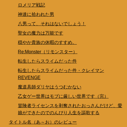
ロメリア戦記
神達に拾われた男
八男って、それはないでしょう！
聖女の魔力は万能です
穏やか貴族の休暇のすすめ。
Re:Monster（リモンスター）
転生したらスライムだった件
転生したらスライムだった件・クレイマン
REVENGE
魔道具師ダリヤはうつむかない
乙女ゲー世界はモブに厳しい世界です（完）
冒険者ライセンスを剥奪されたおっさんだけど、愛
娘ができたのでのんびり人生を謳歌する
タイトル名（あ～お）のレビュー