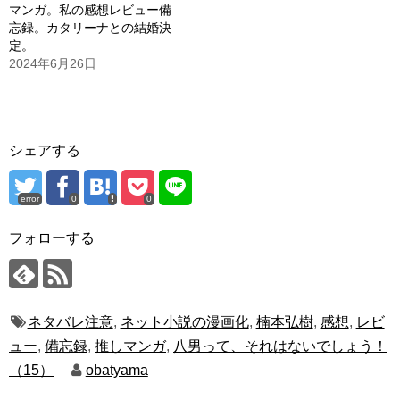
マンガ。私の感想レビュー備
忘録。カタリーナとの結婚決
定。
2024年6月26日
シェアする
error
0
0
フォローする
ネタバレ注意
,
ネット小説の漫画化
,
楠本弘樹
,
感想
,
レビ
ュー
,
備忘録
,
推しマンガ
,
八男って、それはないでしょう！
（15）
obatyama