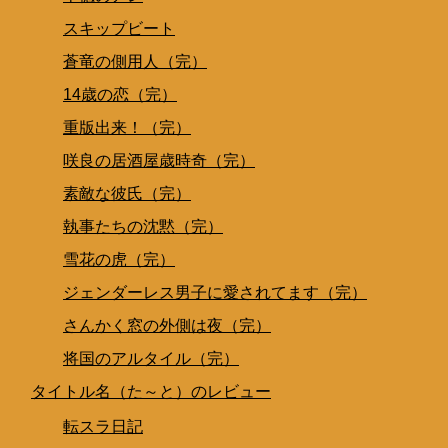
スキップビート
蒼竜の側用人（完）
14歳の恋（完）
重版出来！（完）
咲良の居酒屋歳時奇（完）
素敵な彼氏（完）
執事たちの沈黙（完）
雪花の虎（完）
ジェンダーレス男子に愛されてます（完）
さんかく窓の外側は夜（完）
将国のアルタイル（完）
タイトル名（た～と）のレビュー
転スラ日記