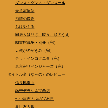
ダンス・ダンス・ダンスール
天堂家物語
痴情の接吻
ちはやふる
同居人はひざ、時々、頭のうえ
図書館戦争・別冊（完）
天使がのぞきみ（完）
テラ・インコグニタ（完）
東京卍リベンジャーズ（完）
タイトル名（な～の）のレビュー
信長協奏曲
熱帯デラシネ宝飾店
七つ屋志のぶの宝石匣
夏目友人帳