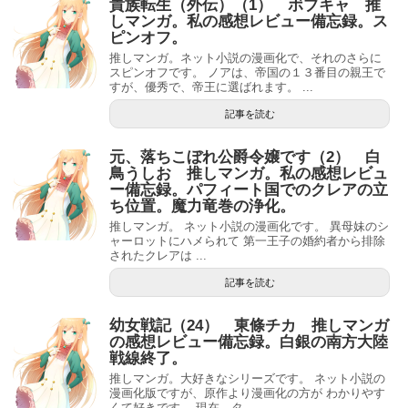
貴族転生（外伝）（1） ボブキャ 推
しマンガ。私の感想レビュー備忘録。ス
ピンオフ。
推しマンガ。ネット小説の漫画化で、それのさらに
スピンオフです。 ノアは、帝国の１３番目の親王で
すが、優秀で、帝王に選ばれます。 ...
記事を読む
元、落ちこぼれ公爵令嬢です（2） 白
鳥うしお 推しマンガ。私の感想レビュ
ー備忘録。パフィート国でのクレアの立
ち位置。魔力竜巻の浄化。
推しマンガ。 ネット小説の漫画化です。 異母妹のシ
ャーロットにハメられて 第一王子の婚約者から排除
されたクレアは ...
記事を読む
幼女戦記（24） 東條チカ 推しマンガ
の感想レビュー備忘録。白銀の南方大陸
戦線終了。
推しマンガ。大好きなシリーズです。 ネット小説の
漫画化版ですが、原作より漫画化の方が わかりやす
くて好きです。 現在、タ...