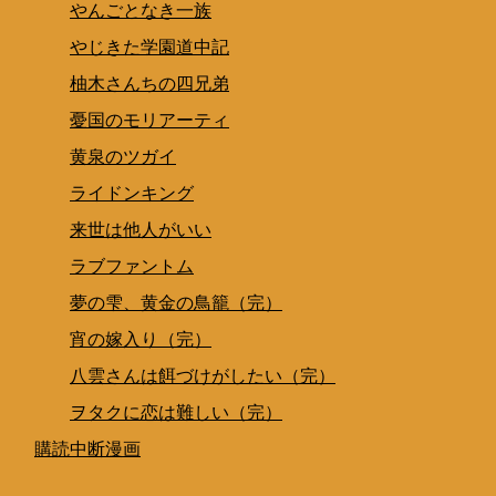
やんごとなき一族
やじきた学園道中記
柚木さんちの四兄弟
憂国のモリアーティ
黄泉のツガイ
ライドンキング
来世は他人がいい
ラブファントム
夢の雫、黄金の鳥籠（完）
宵の嫁入り（完）
八雲さんは餌づけがしたい（完）
ヲタクに恋は難しい（完）
購読中断漫画