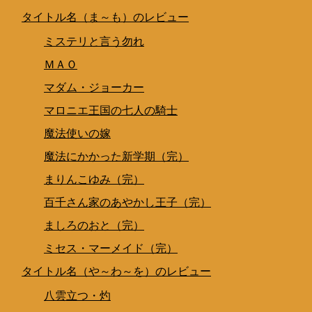
タイトル名（ま～も）のレビュー
ミステリと言う勿れ
ＭＡＯ
マダム・ジョーカー
マロニエ王国の七人の騎士
魔法使いの嫁
魔法にかかった新学期（完）
まりんこゆみ（完）
百千さん家のあやかし王子（完）
ましろのおと（完）
ミセス・マーメイド（完）
タイトル名（や～わ～を）のレビュー
八雲立つ・灼