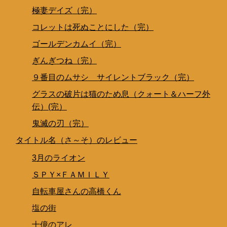
極妻デイズ（完）
コレットは死ぬことにした（完）
ゴールデンカムイ（完）
ぎんぎつね（完）
９番目のムサシ サイレントブラック（完）
グラスの破片は猫のため息（クォート＆ハーフ外
伝）(完）
鬼滅の刃（完）
タイトル名（さ～そ）のレビュー
3月のライオン
ＳＰＹ×ＦＡＭＩＬＹ
自転車屋さんの高橋くん
塩の街
十億のアレ