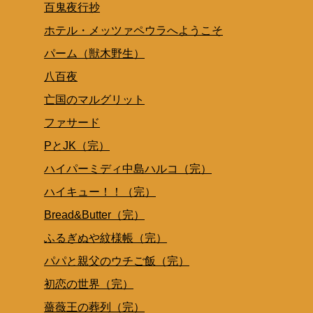
百鬼夜行抄
ホテル・メッツァペウラへようこそ
パーム（獣木野生）
八百夜
亡国のマルグリット
ファサード
PとJK（完）
ハイパーミディ中島ハルコ（完）
ハイキュー！！（完）
Bread&Butter（完）
ふるぎぬや紋様帳（完）
パパと親父のウチご飯（完）
初恋の世界（完）
薔薇王の葬列（完）