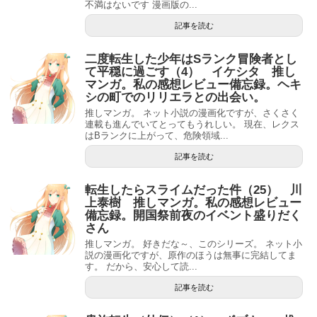
不満はないです 漫画版の...
記事を読む
二度転生した少年はSランク冒険者とし
て平穏に過ごす（4） イケシタ 推し
マンガ。私の感想レビュー備忘録。ヘキ
シの町でのリリエラとの出会い。
推しマンガ。 ネット小説の漫画化ですが、さくさく
連載も進んでいてとってもうれしい。 現在、レクス
はBランクに上がって、危険領域...
記事を読む
転生したらスライムだった件（25） 川
上泰樹 推しマンガ。私の感想レビュー
備忘録。開国祭前夜のイベント盛りだく
さん
推しマンガ。 好きだな～、このシリーズ。 ネット小
説の漫画化ですが、原作のほうは無事に完結してま
す。 だから、安心して読...
記事を読む