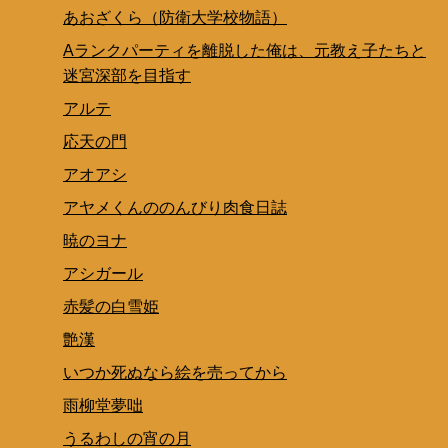
あおざくら（防衛大学校物語）
Aランクパーティを離脱した俺は、元教え子たちと
迷宮深部を目指す
アルテ
応天の門
アオアシ
アヤメくんののんびり肉食日誌
暁のヨナ
アシガール
赤髪の白雪姫
艶漢
いつか死ぬなら絵を売ってから
雨柳堂夢咄
うるわしの宵の月