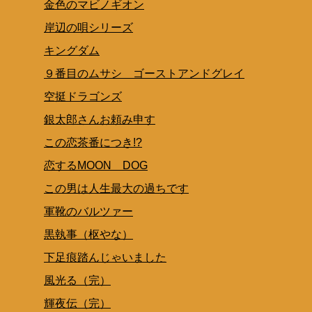
金色のマビノギオン
岸辺の唄シリーズ
キングダム
９番目のムサシ ゴーストアンドグレイ
空挺ドラゴンズ
銀太郎さんお頼み申す
この恋茶番につき!?
恋するMOON DOG
この男は人生最大の過ちです
軍靴のバルツァー
黒執事（枢やな）
下足痕踏んじゃいました
風光る（完）
輝夜伝（完）