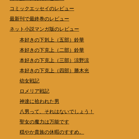
コミックエッセイのレビュー
最新刊で最終巻のレビュー
ネット小説マンガ版のレビュー
本好きの下剋上（五部）鈴華
本好きの下克上（二部）鈴華
本好きの下克上（三部）涼野涼
本好きの下克上（四部）勝木光
幼女戦記
ロメリア戦記
神達に拾われた男
八男って、それはないでしょう！
聖女の魔力は万能です
穏やか貴族の休暇のすすめ。