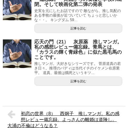
閉。そして映画化第二弾の発表
史実を元にしたお話ですので 敵ながら、推し気配の
ある李牧の最後が近づいていて ちょっと悲しいか
な・・。 キングダム 59...
記事を読む
応天の門（21） 灰原薬 推しマンガ。
私の感想レビュー備忘録。青馬とは、
「カラスの輝く青緑色」に似た黒毛馬の
ことです。
推しマンガ。大好きなシリーズです。 菅原道真の若
き日々。推理のバディは当代イチのイケメン在原業
平。 道真、最後は餓死というキツ...
記事を読む
初恋の世界（8） 西炯子 推しマンガ。私の感
想レビュー備忘録。よっさんの離婚は道険し。
大浦の不倫はどうなる？