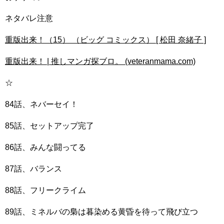
ネタバレ注意
重版出来！（15） （ビッグ コミックス） [ 松田 奈緒子 ]
重版出来！ | 推しマンガ探ブロ。 (veteranmama.com)
☆
84話、ネバーセイ！
85話、セットアップ完了
86話、みんな闘ってる
87話、バランス
88話、フリークライム
89話、ミネルバの梟は暮染める黄昏を待って飛び立つ