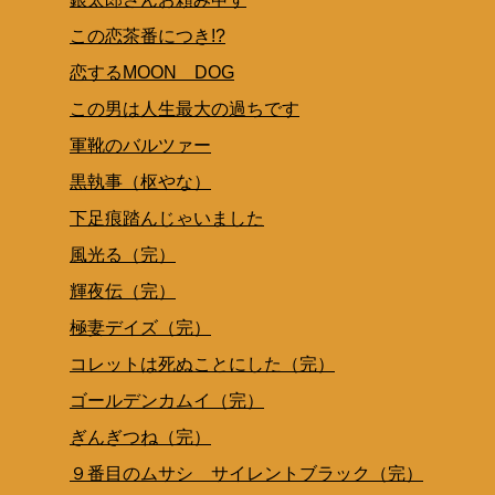
この恋茶番につき!?
恋するMOON DOG
この男は人生最大の過ちです
軍靴のバルツァー
黒執事（枢やな）
下足痕踏んじゃいました
風光る（完）
輝夜伝（完）
極妻デイズ（完）
コレットは死ぬことにした（完）
ゴールデンカムイ（完）
ぎんぎつね（完）
９番目のムサシ サイレントブラック（完）