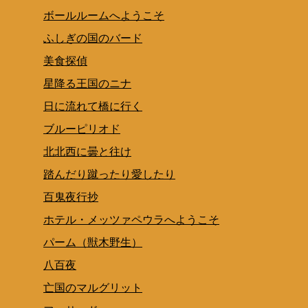
ボールルームへようこそ
ふしぎの国のバード
美食探偵
星降る王国のニナ
日に流れて橋に行く
ブルーピリオド
北北西に曇と往け
踏んだり蹴ったり愛したり
百鬼夜行抄
ホテル・メッツァペウラへようこそ
パーム（獣木野生）
八百夜
亡国のマルグリット