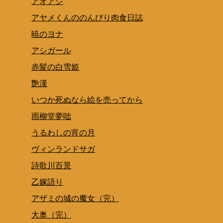
アオアシ
アヤメくんののんびり肉食日誌
暁のヨナ
アシガール
赤髪の白雪姫
艶漢
いつか死ぬなら絵を売ってから
雨柳堂夢咄
うるわしの宵の月
ヴィンランドサガ
詩歌川百景
乙嫁語り
アザミの城の魔女（完）
大奥（完）