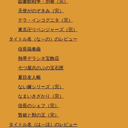
図書館戦争・別冊（完）
天使がのぞきみ（完）
テラ・インコグニタ（完）
東京卍リベンジャーズ（完）
タイトル名（な～の）のレビュー
信長協奏曲
熱帯デラシネ宝飾店
七つ屋志のぶの宝石匣
夏目友人帳
ない嫁シリーズ（完）
なまいきざかり（完）
信長のシェフ（完）
贄姫と獣の王（完）
タイトル名（は～ほ）のレビュー