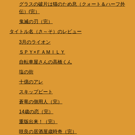
グラスの破片は猫のため息（クォート＆ハーフ外
伝）(完）
鬼滅の刃（完）
タイトル名（さ～そ）のレビュー
3月のライオン
ＳＰＹ×ＦＡＭＩＬＹ
自転車屋さんの高橋くん
塩の街
十億のアレ
スキップビート
蒼竜の側用人（完）
14歳の恋（完）
重版出来！（完）
咲良の居酒屋歳時奇（完）