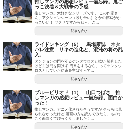
推しマンガの感想レビュー備忘録。鬼ご
っこ決着＆大戦争の予感
推しマンガ。大好きなシリーズです。 この作家さ
ん、アクションシーン（殴り合い）とかの描写がか
っこいい！ ヤクザですからね～、こ...
記事を読む
ライドンキング（5） 馬場康誌 ネタ
バレ注意 サキの進化と、混沌の将の乱
入。
ダンジョンの門を守るケンタウロスと戦い 勝利した
けど主は門を開けず 門番をするなら、ってケンタウ
ロスとしていた約束を主は守って...
記事を読む
ブルーピリオド（1） 山口つばさ 推
しマンガの感想レビュー備忘録。面白か
った！
推しマンガ。アニメ化されたそうですが そっちは見
られなかったけど 漫画の方を読んでみたら、ものす
ごく面白くてびっくりしました！...
記事を読む