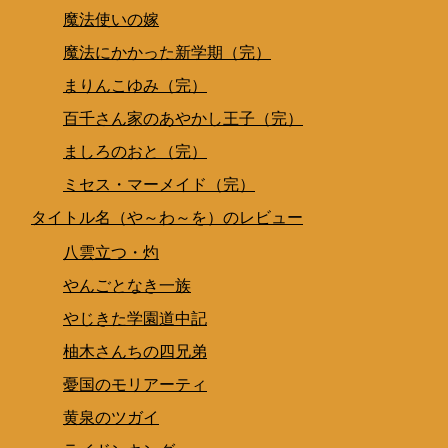
魔法使いの嫁
魔法にかかった新学期（完）
まりんこゆみ（完）
百千さん家のあやかし王子（完）
ましろのおと（完）
ミセス・マーメイド（完）
タイトル名（や～わ～を）のレビュー
八雲立つ・灼
やんごとなき一族
やじきた学園道中記
柚木さんちの四兄弟
憂国のモリアーティ
黄泉のツガイ