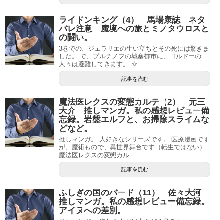
ライドンキング（4） 馬場康誌 ネタ
バレ注意 魔境への旅とミノタウロスと
の闘い。
3巻での、ジェラリエの生い立ちとその死には驚きま
した。 で、プルチノフの城塞都市に、ゴルドーの
人々は避難してきます。 ☆ ...
記事を読む
魔法医レクスの変態カルテ（2） 元三
大介 推しマンガ。私の感想レビュー備
忘録。岩盤エルフと、お掃除スライムな
どなど。
推しマンガ。 大好きなシリーズです。 医療漫画です
が、魔術もので、異世界舞台です（転生ではない）
魔法医レクスの変態カル...
記事を読む
ふしぎの国のバード（11） 佐々大河
推しマンガ。私の感想レビュー備忘録。
アイヌへの差別。