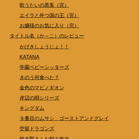
歌うたいの黒兎（完）
エイラと外つ国の王（完）
お嬢様のお気に入り（完）
タイトル名（か～こ）のレビュー
かげきしょうじょ！！
KATANA
学園ベビーシッターズ
きのう何食べた？
金色のマビノギオン
岸辺の唄シリーズ
キングダム
９番目のムサシ ゴーストアンドグレイ
空挺ドラゴンズ
銀太郎さんお頼み申す