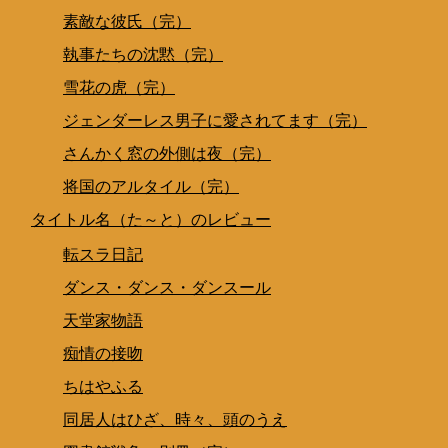
素敵な彼氏（完）
執事たちの沈黙（完）
雪花の虎（完）
ジェンダーレス男子に愛されてます（完）
さんかく窓の外側は夜（完）
将国のアルタイル（完）
タイトル名（た～と）のレビュー
転スラ日記
ダンス・ダンス・ダンスール
天堂家物語
痴情の接吻
ちはやふる
同居人はひざ、時々、頭のうえ