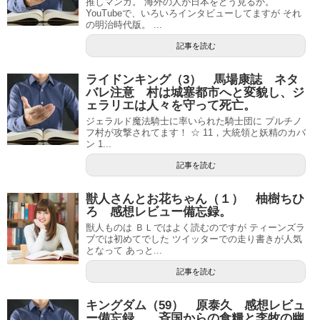
推しマンガ。 海外の人が日本をどう見るか。
YouTubeで、いろいろインタビューしてますが それ
の明治時代版。 ...
記事を読む
ライドンキング（3） 馬場康誌 ネタ
バレ注意 村は城塞都市へと変貌し、ジ
ェラリエは人々を守って死亡。
ジェラルド魔法騎士に率いられた騎士団に プルチノ
フ村が攻撃されてます！ ☆ 11，大統領と妖精のカバ
ン 1...
記事を読む
獣人さんとお花ちゃん（１） 柚樹ちひ
ろ 感想レビュー備忘録。
獣人ものは ＢＬではよく読むのですが ティーンズラ
ブでは初めてでした ツイッターでの走り書きが人気
となって あっと...
記事を読む
キングダム（59） 原泰久 感想レビュ
ー備忘録。 斉国からの食糧と李牧の幽