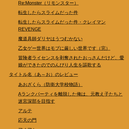
Re:Monster（リモンスター）
転生したらスライムだった件
転生したらスライムだった件・クレイマン
REVENGE
魔道具師ダリヤはうつむかない
乙女ゲー世界はモブに厳しい世界です（完）
冒険者ライセンスを剥奪されたおっさんだけど、愛
娘ができたのでのんびり人生を謳歌する
タイトル名（あ～お）のレビュー
あおざくら（防衛大学校物語）
Aランクパーティを離脱した俺は、元教え子たちと
迷宮深部を目指す
アルテ
応天の門