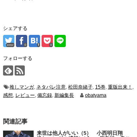
シェアする
error
0
0
フォローする
推しマンガ
,
ネタバレ注意
,
松田奈緒子
,
15巻
,
重版出来！
,
感想
,
レビュー
,
備忘録
,
新編集長
obatyama
関連記事
来世は他人がいい（5） 小西明日翔