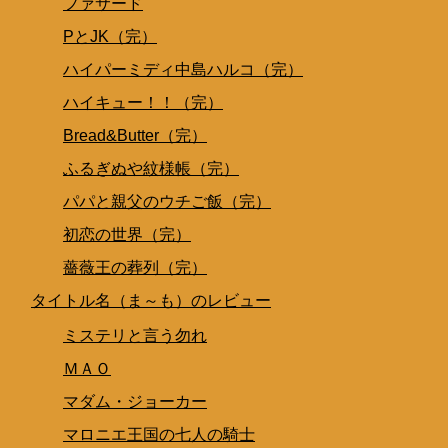
ファサード
PとJK（完）
ハイパーミディ中島ハルコ（完）
ハイキュー！！（完）
Bread&Butter（完）
ふるぎぬや紋様帳（完）
パパと親父のウチご飯（完）
初恋の世界（完）
薔薇王の葬列（完）
タイトル名（ま～も）のレビュー
ミステリと言う勿れ
ＭＡＯ
マダム・ジョーカー
マロニエ王国の七人の騎士