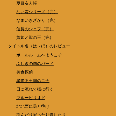
夏目友人帳
ない嫁シリーズ（完）
なまいきざかり（完）
信長のシェフ（完）
贄姫と獣の王（完）
タイトル名（は～ほ）のレビュー
ボールルームへようこそ
ふしぎの国のバード
美食探偵
星降る王国のニナ
日に流れて橋に行く
ブルーピリオド
北北西に曇と往け
踏んだり蹴ったり愛したり