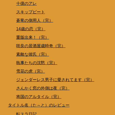
十億のアレ
スキップビート
蒼竜の側用人（完）
14歳の恋（完）
重版出来！（完）
咲良の居酒屋歳時奇（完）
素敵な彼氏（完）
執事たちの沈黙（完）
雪花の虎（完）
ジェンダーレス男子に愛されてます（完）
さんかく窓の外側は夜（完）
将国のアルタイル（完）
タイトル名（た～と）のレビュー
転スラ日記