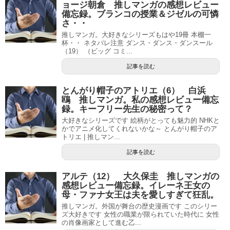
ョージ朝倉 推しマンガの感想レビュー
備忘録。ブランコの授業＆ジゼルの可憐
さ・・
推しマンガ。大好きなシリーズもはや19冊 本棚一
杯・・ ネタバレ注意 ダンス・ダンス・ダンスール
（19） （ビッグ コミ...
記事を読む
とんがり帽子のアトリエ（6） 白浜
鴎 推しマンガ。私の感想レビュー備忘
録。キーフリー先生の秘密って？
大好きなシリーズです 絵柄がとっても魅力的 NHKと
かでアニメ化してくれないかな～ とんがり帽子のア
トリエ | 推しマン...
記事を読む
アルテ（12） 大久保圭 推しマンガの
感想レビュー備忘録。イレーネ王女の
母・ファナ女王は夫を愛しすぎて狂乱。
推しマンガ。外国が舞台の歴史漫画です このシリー
ズ大好きです 女性の職業が限られていた時代に 女性
の肖像画家として進む乙...