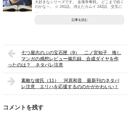
大好きなシリーズです。 金塊争奪戦。 どこまで続く
のかな～。 ☆ 241話、消えたカムイ 242話、交互に
...
記事を読む
七つ屋志のぶの宝石匣（9） 二ノ宮知子 推し
マンガの感想レビュー備忘録。合成ダイヤを作
ったのは？ ネタバレ注意
素敵な彼氏（11） 河原和音 最新刊のネタバ
レ注意 エリハを応援するののかがかわいい！
コメントを残す