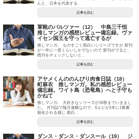
んと、日本を代表する...
記事を読む
軍靴のバルツァー（12） 中島三千恒
推しマンガの感想レビュー備忘録。ヴァ
イセン国王を守って逃亡するが
推しマンガ。 ものすごく面白いシリーズですが 新刊
が一年に一度くらいしかでないので 新刊がでると、
既刊をチェックしないと...
記事を読む
アヤメくんののんびり肉食日誌（18）
町麻衣 推しマンガ。私の感想レビュー
備忘録。ワイト島（恐竜島）へと子守も
かねて
推しマンガ。 大好きなシリーズが18巻までいきまし
た。 月刊誌で隔月連載なので、6エピが1年に1冊書
籍化される感じ 面白...
記事を読む
ダンス・ダンス・ダンスール（19） ジ