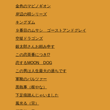
金色のマビノギオン
岸辺の唄シリーズ
キングダム
９番目のムサシ ゴーストアンドグレイ
空挺ドラゴンズ
銀太郎さんお頼み申す
この恋茶番につき!?
恋するMOON DOG
この男は人生最大の過ちです
軍靴のバルツァー
黒執事（枢やな）
下足痕踏んじゃいました
風光る（完）