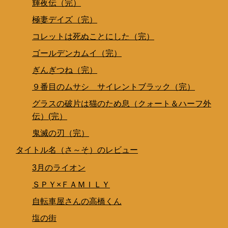
輝夜伝（完）
極妻デイズ（完）
コレットは死ぬことにした（完）
ゴールデンカムイ（完）
ぎんぎつね（完）
９番目のムサシ サイレントブラック（完）
グラスの破片は猫のため息（クォート＆ハーフ外
伝）(完）
鬼滅の刃（完）
タイトル名（さ～そ）のレビュー
3月のライオン
ＳＰＹ×ＦＡＭＩＬＹ
自転車屋さんの高橋くん
塩の街