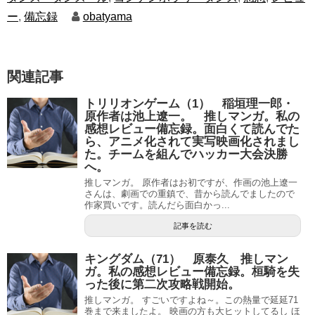
ー
,
備忘録
obatyama
関連記事
トリリオンゲーム（1） 稲垣理一郎・
原作者は池上遼一。 推しマンガ。私の
感想レビュー備忘録。面白くて読んでた
ら、アニメ化されて実写映画化されまし
た。チームを組んでハッカー大会決勝
へ。
推しマンガ。 原作者はお初ですが、作画の池上遼一
さんは、劇画での重鎮で、昔から読んでましたので
作家買いです。読んだら面白かっ...
記事を読む
キングダム（71） 原泰久 推しマン
ガ。私の感想レビュー備忘録。桓騎を失
った後に第二次攻略戦開始。
推しマンガ。 すごいですよね～。この熱量で延延71
巻まで来ましたよ。 映画の方も大ヒットしてるし ほ