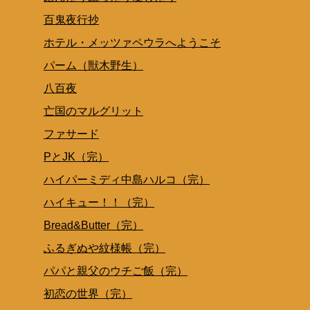
百鬼夜行抄
ホテル・メッツァペウラへようこそ
パーム（獣木野生）
八百夜
亡国のマルグリット
ファサード
PとJK（完）
ハイパーミディ中島ハルコ（完）
ハイキュー！！（完）
Bread&Butter（完）
ふるぎぬや紋様帳（完）
パパと親父のウチご飯（完）
初恋の世界（完）