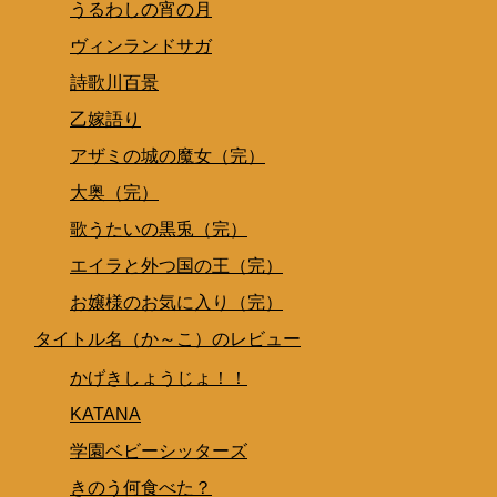
うるわしの宵の月
ヴィンランドサガ
詩歌川百景
乙嫁語り
アザミの城の魔女（完）
大奥（完）
歌うたいの黒兎（完）
エイラと外つ国の王（完）
お嬢様のお気に入り（完）
タイトル名（か～こ）のレビュー
かげきしょうじょ！！
KATANA
学園ベビーシッターズ
きのう何食べた？