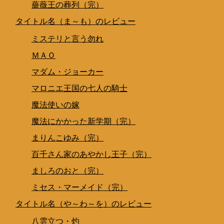
薔薇王の葬列（完）
タイトル名（ま～も）のレビュー
ミステリと言う勿れ
ＭＡＯ
マダム・ジョーカー
マロニエ王国の七人の騎士
魔法使いの嫁
魔法にかかった新学期（完）
まりんこゆみ（完）
百千さん家のあやかし王子（完）
ましろのおと（完）
ミセス・マーメイド（完）
タイトル名（や～わ～を）のレビュー
八雲立つ・灼