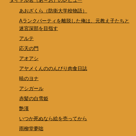
タイトル名（あ～お）のレビュー
あおざくら（防衛大学校物語）
Aランクパーティを離脱した俺は、元教え子たちと
迷宮深部を目指す
アルテ
応天の門
アオアシ
アヤメくんののんびり肉食日誌
暁のヨナ
アシガール
赤髪の白雪姫
艶漢
いつか死ぬなら絵を売ってから
雨柳堂夢咄