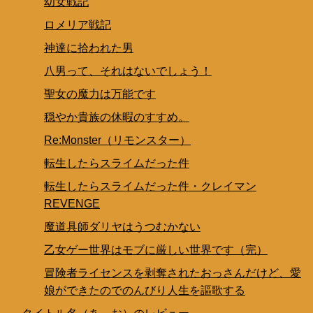
幼女戦記
ロメリア戦記
神達に拾われた男
八男って、それはないでしょう！
聖女の魔力は万能です
穏やか貴族の休暇のすすめ。
Re:Monster（リモンスター）
転生したらスライムだった件
転生したらスライムだった件・クレイマン
REVENGE
魔道具師ダリヤはうつむかない
乙女ゲー世界はモブに厳しい世界です（完）
冒険者ライセンスを剥奪されたおっさんだけど、愛
娘ができたのでのんびり人生を謳歌する