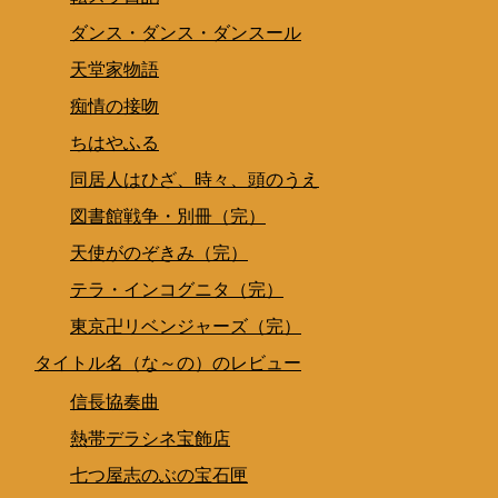
ダンス・ダンス・ダンスール
天堂家物語
痴情の接吻
ちはやふる
同居人はひざ、時々、頭のうえ
図書館戦争・別冊（完）
天使がのぞきみ（完）
テラ・インコグニタ（完）
東京卍リベンジャーズ（完）
タイトル名（な～の）のレビュー
信長協奏曲
熱帯デラシネ宝飾店
七つ屋志のぶの宝石匣