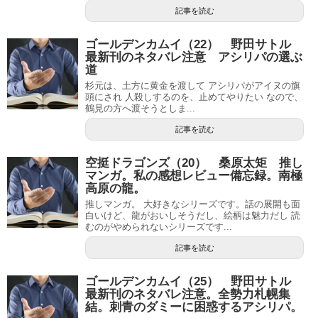
記事を読む
ゴールデンカムイ（22） 野田サトル
最新刊のネタバレ注意 アシリパの選ぶ
道
杉元は、土方に黄金を渡して アシリパがアイヌの旗
頭にされ 人殺しするのを、止めてやりたい なので、
鶴見の方へ渡そうとしま...
記事を読む
空挺ドラゴンズ（20） 桑原太矩 推し
マンガ。私の感想レビュー備忘録。南極
高原の龍。
推しマンガ。 大好きなシリーズです。話の展開も面
白いけど、龍がおいしそうだし、絵柄は魅力だし 読
むのがやめられないシリーズです...
記事を読む
ゴールデンカムイ（25） 野田サトル
最新刊のネタバレ注意。全勢力札幌集
結。刺青のダミーに困惑するアシリパ。