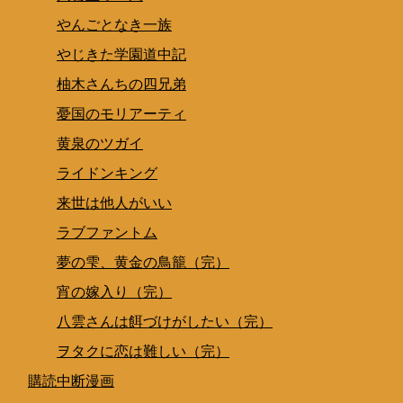
やんごとなき一族
やじきた学園道中記
柚木さんちの四兄弟
憂国のモリアーティ
黄泉のツガイ
ライドンキング
来世は他人がいい
ラブファントム
夢の雫、黄金の鳥籠（完）
宵の嫁入り（完）
八雲さんは餌づけがしたい（完）
ヲタクに恋は難しい（完）
購読中断漫画