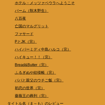
ホテル・メッツァペウラへようこそ
パーム（獣木野生）
八百夜
亡国のマルグリット
ファサード
PとJK（完）
ハイパーミディ中島ハルコ（完）
ハイキュー！！（完）
Bread&Butter（完）
ふるぎぬや紋様帳（完）
パパと親父のウチご飯（完）
初恋の世界（完）
薔薇王の葬列（完）
タイトル名（ま～も）のレビュー