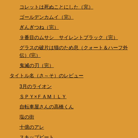
コレットは死ぬことにした（完）
ゴールデンカムイ（完）
ぎんぎつね（完）
９番目のムサシ サイレントブラック（完）
グラスの破片は猫のため息（クォート＆ハーフ外
伝）(完）
鬼滅の刃（完）
タイトル名（さ～そ）のレビュー
3月のライオン
ＳＰＹ×ＦＡＭＩＬＹ
自転車屋さんの高橋くん
塩の街
十億のアレ
スキップビート