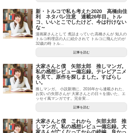
新・トルコで私も考えた2020 高橋由佳
利 ネタバレ注意 連載26年目。トル
コ、いいとこでしたけど、今は行けない
な～
漫画家さんとして 煮詰まっていた高橋さんが 知人の
トルコ料理店の人に紹介されて トルコに飛んだのが
32歳の時 トル...
記事を読む
大家さんと僕 矢部太郎 推しマンガ。
私の感想レビュー備忘録。テレビアニメ
を見て、原作を探しました。すばらし
い。
推しマンガ。 小説新潮に、2016年から連載された、
お笑いの矢部さんが 大家さんとの日々を描いた、エ
ッセイ風マンガです。完全実...
記事を読む
大家さんと僕 これから 矢部太郎 推
しマンガ。私の感想レビュー備忘録。大
家さんが亡くなってからの続編。良かっ