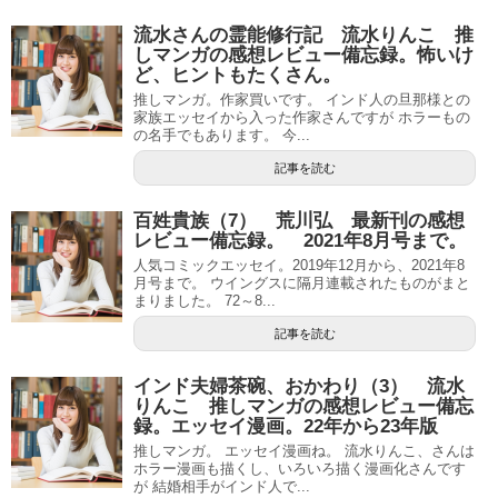
流水さんの霊能修行記 流水りんこ 推
しマンガの感想レビュー備忘録。怖いけ
ど、ヒントもたくさん。
推しマンガ。作家買いです。 インド人の旦那様との
家族エッセイから入った作家さんですが ホラーもの
の名手でもあります。 今...
記事を読む
百姓貴族（7） 荒川弘 最新刊の感想
レビュー備忘録。 2021年8月号まで。
人気コミックエッセイ。2019年12月から、2021年8
月号まで。 ウイングスに隔月連載されたものがまと
まりました。 72～8...
記事を読む
インド夫婦茶碗、おかわり（3） 流水
りんこ 推しマンガの感想レビュー備忘
録。エッセイ漫画。22年から23年版
推しマンガ。 エッセイ漫画ね。 流水りんこ、さんは
ホラー漫画も描くし、いろいろ描く漫画化さんです
が 結婚相手がインド人で...