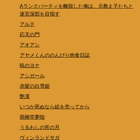
Aランクパーティを離脱した俺は、元教え子たちと
迷宮深部を目指す
アルテ
応天の門
アオアシ
アヤメくんののんびり肉食日誌
暁のヨナ
アシガール
赤髪の白雪姫
艶漢
いつか死ぬなら絵を売ってから
雨柳堂夢咄
うるわしの宵の月
ヴィンランドサガ