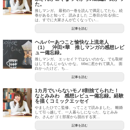
た。
推しマンガ。 最初の一巻を読んで満足してたら、続
巻があると知って、読みました 二巻目が出る頃に
は、すでに大家さんが亡くなってい...
記事を読む
ヘルパーあつこと愉快な上流老人
（1） 沖田×華 推しマンガの感想レビ
ュー備忘録。
推しマンガ。 エッセイ？ではないのかな。でも取材
はしてるんじゃないかな。 titleに惹かれて購入。 面
白かったけど、ち...
記事を読む
1カ月でいらないモノ8割捨てられた！
なとみみわ 感想レビュー備忘録。経験
を描くコミックエッセイ
やましたひでこ監修、ってことで読みました。 離婚
して引っ越して、一人暮らしになった、なとみみ
わ、さんが ゴミ部屋から脱出する実...
記事を読む