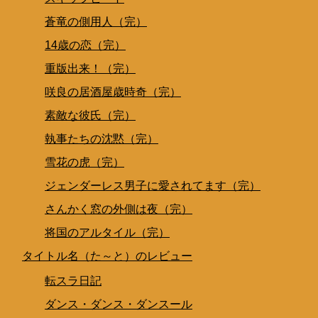
蒼竜の側用人（完）
14歳の恋（完）
重版出来！（完）
咲良の居酒屋歳時奇（完）
素敵な彼氏（完）
執事たちの沈黙（完）
雪花の虎（完）
ジェンダーレス男子に愛されてます（完）
さんかく窓の外側は夜（完）
将国のアルタイル（完）
タイトル名（た～と）のレビュー
転スラ日記
ダンス・ダンス・ダンスール