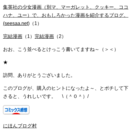
集英社の少女漫画（別マ、マーガレット、クッキー、ココ
ハナ、ユー）で、おもしろかった漫画を紹介するブログ。
(seesaa.net)
（1）
完結漫画
（1）
完結漫画
（2）
おお、こう並べるとけっこう書いてますね～（＞＜）
★
訪問、ありがとうございました。
このブログが、購入のヒントになったよ～、とポチして下
さると、うれしいです。 \（＾０＾）/
にほんブログ村