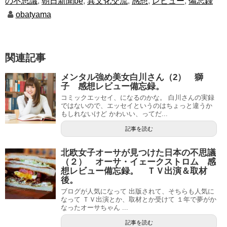
の不思議
,
朝日新聞be
,
異文化交流
,
感想
,
レビュー
,
備忘録
obatyama
関連記事
メンタル強め美女白川さん（2） 獅
子 感想レビュー備忘録。
コミックエッセイ、になるのかな。 白川さんの実録
ではないので、エッセイというのはちょっと違うか
もしれないけど かわいい、ってだ...
記事を読む
北欧女子オーサが見つけた日本の不思議
（２） オーサ・イェークストロム 感
想レビュー備忘録。 ＴＶ出演＆取材
後。
ブログが人気になって 出版されて、そちらも人気に
なって ＴＶ出演とか、取材とか受けて １年で夢がか
なったオーサちゃん ...
記事を読む