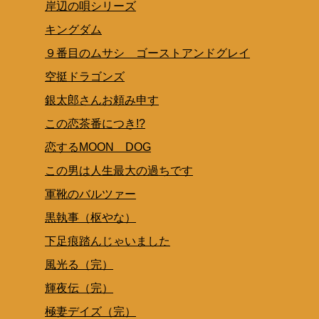
岸辺の唄シリーズ
キングダム
９番目のムサシ ゴーストアンドグレイ
空挺ドラゴンズ
銀太郎さんお頼み申す
この恋茶番につき!?
恋するMOON DOG
この男は人生最大の過ちです
軍靴のバルツァー
黒執事（枢やな）
下足痕踏んじゃいました
風光る（完）
輝夜伝（完）
極妻デイズ（完）