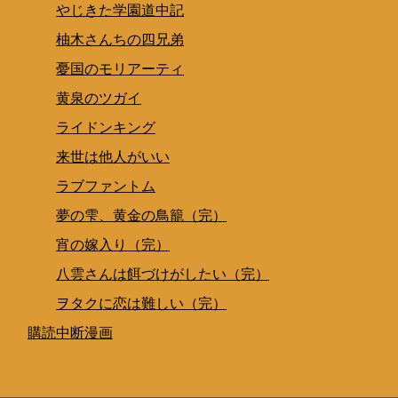
やじきた学園道中記
柚木さんちの四兄弟
憂国のモリアーティ
黄泉のツガイ
ライドンキング
来世は他人がいい
ラブファントム
夢の雫、黄金の鳥籠（完）
宵の嫁入り（完）
八雲さんは餌づけがしたい（完）
ヲタクに恋は難しい（完）
購読中断漫画