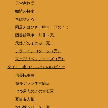
天堂家物語
痴情の接吻
ちはやふる
同居人はひざ、時々、頭のうえ
図書館戦争・別冊（完）
天使がのぞきみ（完）
テラ・インコグニタ（完）
東京卍リベンジャーズ（完）
タイトル名（な～の）のレビュー
信長協奏曲
熱帯デラシネ宝飾店
七つ屋志のぶの宝石匣
夏目友人帳
ない嫁シリーズ（完）