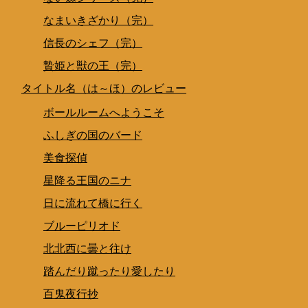
なまいきざかり（完）
信長のシェフ（完）
贄姫と獣の王（完）
タイトル名（は～ほ）のレビュー
ボールルームへようこそ
ふしぎの国のバード
美食探偵
星降る王国のニナ
日に流れて橋に行く
ブルーピリオド
北北西に曇と往け
踏んだり蹴ったり愛したり
百鬼夜行抄