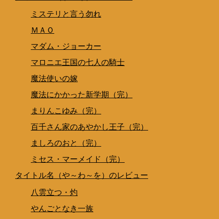
ミステリと言う勿れ
ＭＡＯ
マダム・ジョーカー
マロニエ王国の七人の騎士
魔法使いの嫁
魔法にかかった新学期（完）
まりんこゆみ（完）
百千さん家のあやかし王子（完）
ましろのおと（完）
ミセス・マーメイド（完）
タイトル名（や～わ～を）のレビュー
八雲立つ・灼
やんごとなき一族