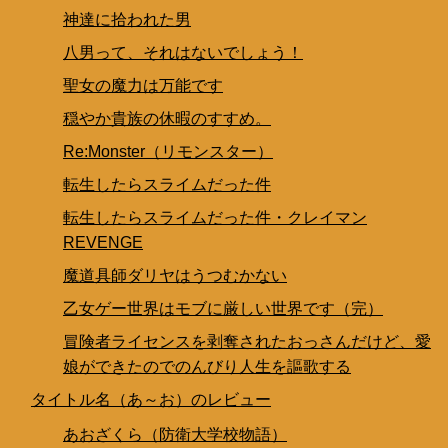
神達に拾われた男
八男って、それはないでしょう！
聖女の魔力は万能です
穏やか貴族の休暇のすすめ。
Re:Monster（リモンスター）
転生したらスライムだった件
転生したらスライムだった件・クレイマン
REVENGE
魔道具師ダリヤはうつむかない
乙女ゲー世界はモブに厳しい世界です（完）
冒険者ライセンスを剥奪されたおっさんだけど、愛
娘ができたのでのんびり人生を謳歌する
タイトル名（あ～お）のレビュー
あおざくら（防衛大学校物語）