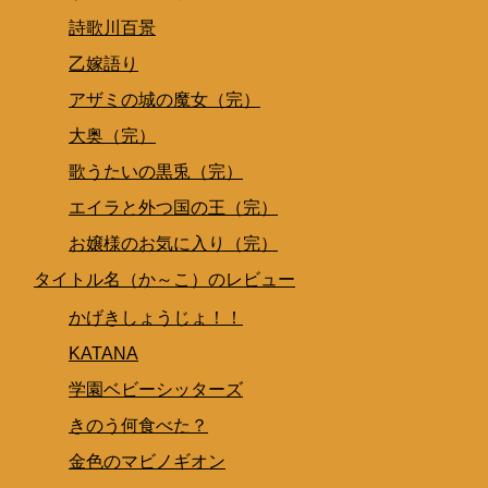
詩歌川百景
乙嫁語り
アザミの城の魔女（完）
大奥（完）
歌うたいの黒兎（完）
エイラと外つ国の王（完）
お嬢様のお気に入り（完）
タイトル名（か～こ）のレビュー
かげきしょうじょ！！
KATANA
学園ベビーシッターズ
きのう何食べた？
金色のマビノギオン