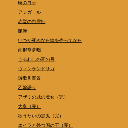
暁のヨナ
アシガール
赤髪の白雪姫
艶漢
いつか死ぬなら絵を売ってから
雨柳堂夢咄
うるわしの宵の月
ヴィンランドサガ
詩歌川百景
乙嫁語り
アザミの城の魔女（完）
大奥（完）
歌うたいの黒兎（完）
エイラと外つ国の王（完）