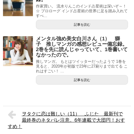
作家買い。 流水りんこのインド占星術は深いぞ～！
☆ プロローグ インド占星術の世界に足を踏み入れて
すべ...
記事を読む
メンタル強め美女白川さん（1） 獅
子 推しマンガの感想レビュー備忘録。
2巻を先に読んじゃっていて、1巻書いて
なかったので。
推しマンガ。 もとはツイッターだったようで 1巻を
見ると、2020年が初版で23年に27刷りまで出てる こ
れはすごい！ ...
記事を読む
ヲタクに恋は難しい（11） ふじた 最新刊で
最終巻のネタバレ注意。6年連載で大団円！おす
すめ！