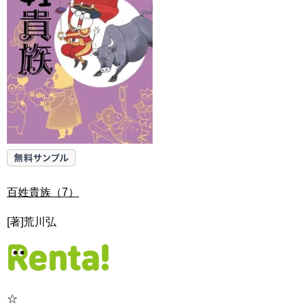
百姓貴族（7）
[著]荒川弘
☆