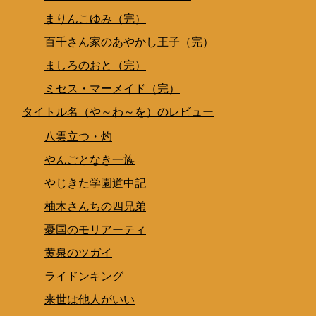
まりんこゆみ（完）
百千さん家のあやかし王子（完）
ましろのおと（完）
ミセス・マーメイド（完）
タイトル名（や～わ～を）のレビュー
八雲立つ・灼
やんごとなき一族
やじきた学園道中記
柚木さんちの四兄弟
憂国のモリアーティ
黄泉のツガイ
ライドンキング
来世は他人がいい