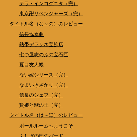
テラ・インコグニタ（完）
東京卍リベンジャーズ（完）
タイトル名（な～の）のレビュー
信長協奏曲
熱帯デラシネ宝飾店
七つ屋志のぶの宝石匣
夏目友人帳
ない嫁シリーズ（完）
なまいきざかり（完）
信長のシェフ（完）
贄姫と獣の王（完）
タイトル名（は～ほ）のレビュー
ボールルームへようこそ
ふしぎの国のバード