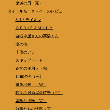
鬼滅の刃（完）
タイトル名（さ～そ）のレビュー
3月のライオン
ＳＰＹ×ＦＡＭＩＬＹ
自転車屋さんの高橋くん
塩の街
十億のアレ
スキップビート
蒼竜の側用人（完）
14歳の恋（完）
重版出来！（完）
咲良の居酒屋歳時奇（完）
素敵な彼氏（完）
執事たちの沈黙（完）