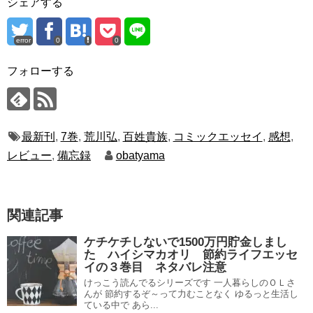
シェアする
error
0
0
フォローする
最新刊
,
7巻
,
荒川弘
,
百姓貴族
,
コミックエッセイ
,
感想
,
レビュー
,
備忘録
obatyama
関連記事
ケチケチしないで1500万円貯金しまし
た ハイシマカオリ 節約ライフエッセ
イの３巻目 ネタバレ注意
けっこう読んでるシリーズです 一人暮らしのＯＬさ
んが 節約するぞ～って力むことなく ゆるっと生活し
ている中で あら...