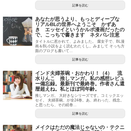
記事を読む
あなたが思うより、もっとディープな
リアルBLの世界へようこそ かずあ
き エッセイというかルポ漫画だったの
で、こっちで書きます ネタバレ注意
タイトルに惹かれて、よみました。 腐女子で、BL漫
画＆BL小説をよく読むわたくし。みまして そっち方
面のブログも書いて...
記事を読む
インド夫婦茶碗・おかわり！（4） 流
水りんこ 推しマンガ。私の感想レビュ
ー備忘録。最新刊で最終巻。作者さん還
暦超えね。私とほぼ同年齢。
推しマンガ。 大好きなシリーズです。コミックエッ
セイ。 夫婦茶碗、が全24巻。あ、終わった、残念。
と思ったら、その続巻...
記事を読む
メイクはただの魔法じゃないの・テクニ