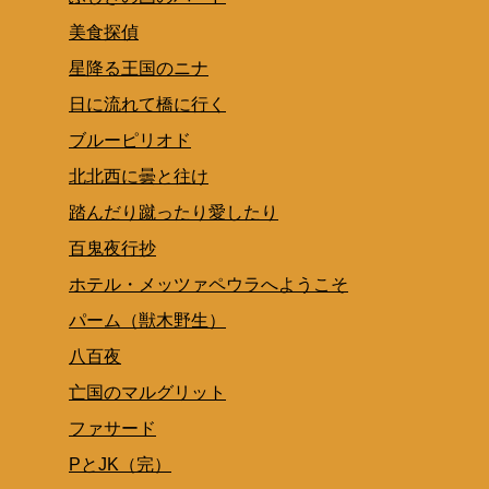
美食探偵
星降る王国のニナ
日に流れて橋に行く
ブルーピリオド
北北西に曇と往け
踏んだり蹴ったり愛したり
百鬼夜行抄
ホテル・メッツァペウラへようこそ
パーム（獣木野生）
八百夜
亡国のマルグリット
ファサード
PとJK（完）