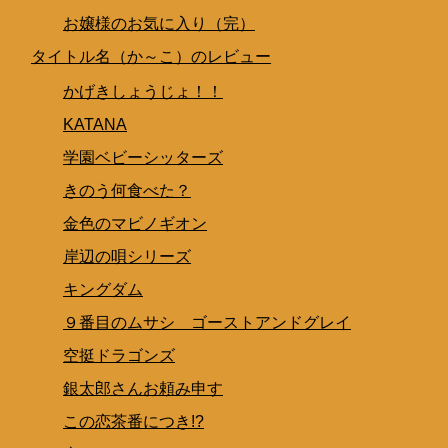
お嬢様のお気に入り（完）
タイトル名（か～こ）のレビュー
かげきしょうじょ！！
KATANA
学園ベビーシッターズ
きのう何食べた？
金色のマビノギオン
岸辺の唄シリーズ
キングダム
９番目のムサシ ゴーストアンドグレイ
空挺ドラゴンズ
銀太郎さんお頼み申す
この恋茶番につき!?