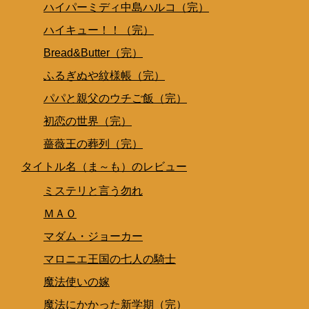
ハイパーミディ中島ハルコ（完）
ハイキュー！！（完）
Bread&Butter（完）
ふるぎぬや紋様帳（完）
パパと親父のウチご飯（完）
初恋の世界（完）
薔薇王の葬列（完）
タイトル名（ま～も）のレビュー
ミステリと言う勿れ
ＭＡＯ
マダム・ジョーカー
マロニエ王国の七人の騎士
魔法使いの嫁
魔法にかかった新学期（完）