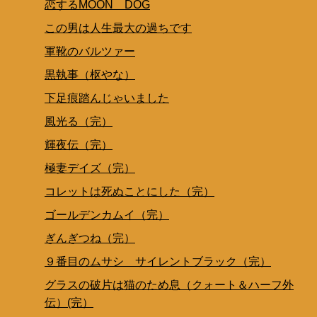
恋するMOON DOG
この男は人生最大の過ちです
軍靴のバルツァー
黒執事（枢やな）
下足痕踏んじゃいました
風光る（完）
輝夜伝（完）
極妻デイズ（完）
コレットは死ぬことにした（完）
ゴールデンカムイ（完）
ぎんぎつね（完）
９番目のムサシ サイレントブラック（完）
グラスの破片は猫のため息（クォート＆ハーフ外
伝）(完）