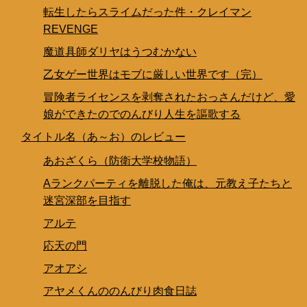
転生したらスライムだった件・クレイマン
REVENGE
魔道具師ダリヤはうつむかない
乙女ゲー世界はモブに厳しい世界です（完）
冒険者ライセンスを剥奪されたおっさんだけど、愛
娘ができたのでのんびり人生を謳歌する
タイトル名（あ～お）のレビュー
あおざくら（防衛大学校物語）
Aランクパーティを離脱した俺は、元教え子たちと
迷宮深部を目指す
アルテ
応天の門
アオアシ
アヤメくんののんびり肉食日誌