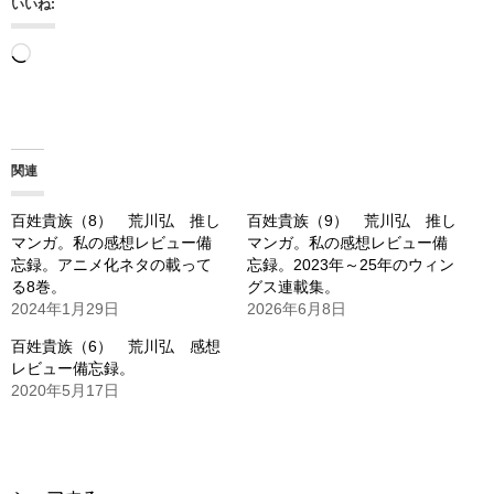
いいね:
読
み
込
み
関連
中…
百姓貴族（8） 荒川弘 推し
百姓貴族（9） 荒川弘 推し
マンガ。私の感想レビュー備
マンガ。私の感想レビュー備
忘録。アニメ化ネタの載って
忘録。2023年～25年のウィン
る8巻。
グス連載集。
2024年1月29日
2026年6月8日
百姓貴族（6） 荒川弘 感想
レビュー備忘録。
2020年5月17日