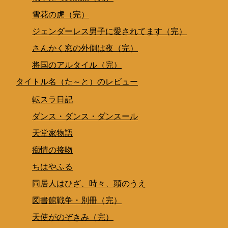
雪花の虎（完）
ジェンダーレス男子に愛されてます（完）
さんかく窓の外側は夜（完）
将国のアルタイル（完）
タイトル名（た～と）のレビュー
転スラ日記
ダンス・ダンス・ダンスール
天堂家物語
痴情の接吻
ちはやふる
同居人はひざ、時々、頭のうえ
図書館戦争・別冊（完）
天使がのぞきみ（完）