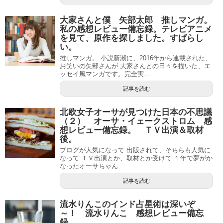
大家さんと僕 矢部太郎 推しマンガ。
私の感想レビュー備忘録。テレビアニメ
を見て、原作を探しました。すばらし
い。
推しマンガ。 小説新潮に、2016年から連載された、
お笑いの矢部さんが 大家さんとの日々を描いた、エ
ッセイ風マンガです。完全実...
記事を読む
北欧女子オーサが見つけた日本の不思議
（２） オーサ・イェークストロム 感
想レビュー備忘録。 ＴＶ出演＆取材
後。
ブログが人気になって 出版されて、そちらも人気に
なって ＴＶ出演とか、取材とか受けて １年で夢がか
なったオーサちゃん ...
記事を読む
流水りんこのインド占星術は深いぞ
～！ 流水りんこ 感想レビュー備忘
録。