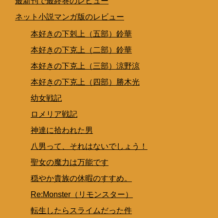
最新刊で最終巻のレビュー
ネット小説マンガ版のレビュー
本好きの下剋上（五部）鈴華
本好きの下克上（二部）鈴華
本好きの下克上（三部）涼野涼
本好きの下克上（四部）勝木光
幼女戦記
ロメリア戦記
神達に拾われた男
八男って、それはないでしょう！
聖女の魔力は万能です
穏やか貴族の休暇のすすめ。
Re:Monster（リモンスター）
転生したらスライムだった件