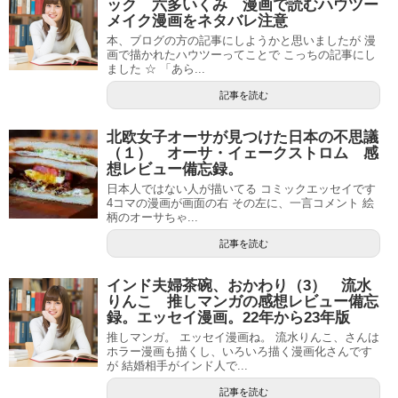
ック 六多いくみ 漫画で読むハウツー
メイク漫画をネタバレ注意
本、ブログの方の記事にしようかと思いましたが 漫
画で描かれたハウツーってことで こっちの記事にし
ました ☆ 「あら...
記事を読む
北欧女子オーサが見つけた日本の不思議
（１） オーサ・イェークストロム 感
想レビュー備忘録。
日本人ではない人が描いてる コミックエッセイです
4コマの漫画が画面の右 その左に、一言コメント 絵
柄のオーサちゃ...
記事を読む
インド夫婦茶碗、おかわり（3） 流水
りんこ 推しマンガの感想レビュー備忘
録。エッセイ漫画。22年から23年版
推しマンガ。 エッセイ漫画ね。 流水りんこ、さんは
ホラー漫画も描くし、いろいろ描く漫画化さんです
が 結婚相手がインド人で...
記事を読む