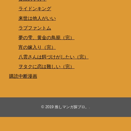
ライドンキング
来世は他人がいい
ラブファントム
夢の雫、黄金の鳥籠（完）
宵の嫁入り（完）
八雲さんは餌づけがしたい（完）
ヲタクに恋は難しい（完）
購読中断漫画
© 2019
推しマンガ探ブロ。
.