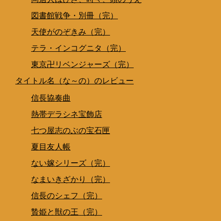
図書館戦争・別冊（完）
天使がのぞきみ（完）
テラ・インコグニタ（完）
東京卍リベンジャーズ（完）
タイトル名（な～の）のレビュー
信長協奏曲
熱帯デラシネ宝飾店
七つ屋志のぶの宝石匣
夏目友人帳
ない嫁シリーズ（完）
なまいきざかり（完）
信長のシェフ（完）
贄姫と獣の王（完）