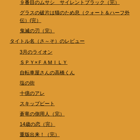
９番目のムサシ サイレントブラック（完）
グラスの破片は猫のため息（クォート＆ハーフ外
伝）(完）
鬼滅の刃（完）
タイトル名（さ～そ）のレビュー
3月のライオン
ＳＰＹ×ＦＡＭＩＬＹ
自転車屋さんの高橋くん
塩の街
十億のアレ
スキップビート
蒼竜の側用人（完）
14歳の恋（完）
重版出来！（完）