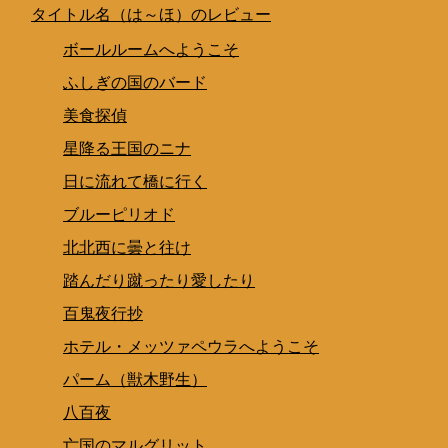
タイトル名（は～ほ）のレビュー
ボールルームへようこそ
ふしぎの国のバード
美食探偵
星降る王国のニナ
日に流れて橋に行く
ブルーピリオド
北北西に曇と往け
踏んだり蹴ったり愛したり
百鬼夜行抄
ホテル・メッツァペウラへようこそ
パーム（獣木野生）
八百夜
亡国のマルグリット