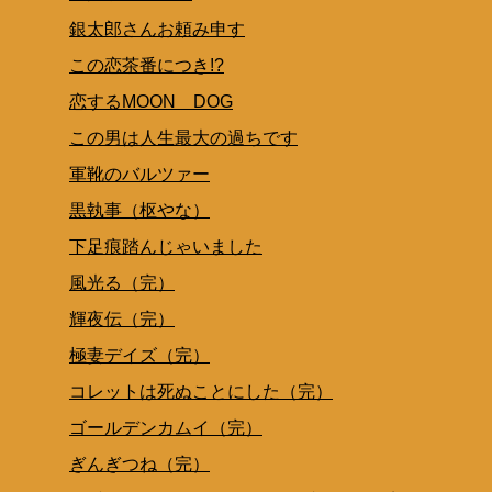
銀太郎さんお頼み申す
この恋茶番につき!?
恋するMOON DOG
この男は人生最大の過ちです
軍靴のバルツァー
黒執事（枢やな）
下足痕踏んじゃいました
風光る（完）
輝夜伝（完）
極妻デイズ（完）
コレットは死ぬことにした（完）
ゴールデンカムイ（完）
ぎんぎつね（完）