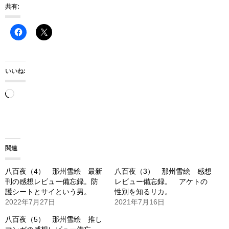
共有:
いいね:
読
み
込
み
関連
中…
八百夜（4） 那州雪絵 最新
八百夜（3） 那州雪絵 感想
刊の感想レビュー備忘録。防
レビュー備忘録。 アケトの
護シートとサイという男。
性別を知るリカ。
2022年7月27日
2021年7月16日
八百夜（5） 那州雪絵 推し