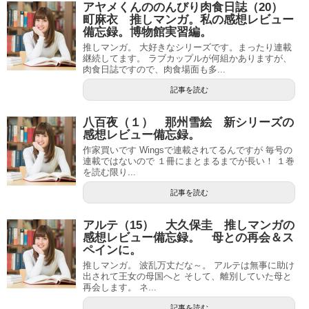
アヤメくんののんびり肉食日誌（20）
町麻衣 推しマンガ。私の感想レビュー
備忘録。博物館実習編。
推しマンガ。 大好きなシリーズです。まったり連載
継続してます。 ラブカップルが何組かありますが、
肉食日誌ですので、肉食場面も多...
記事を読む
八百夜（１） 那州雪絵 新シリーズの
感想レビュー備忘録。
作家買いです Wingsで連載されてるんですが 毎号の
連載ではないので １冊にまとまるまでが長い！ １巻
を読む限り...
記事を読む
アルテ（15） 大久保圭 推しマンガの
感想レビュー備忘録。 母との再会＆ス
ペインに。
推しマンガ。 波乱万丈だな～。 アルテは無事に助け
出されて王女の母国へと そして、離別していた母と
再会します。 ネ...
記事を読む