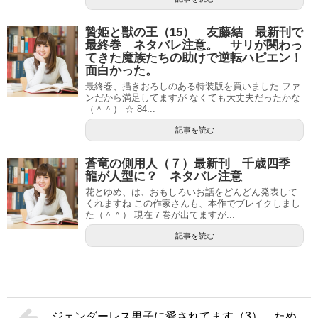
贄姫と獣の王（15） 友藤結 最新刊で
最終巻 ネタバレ注意。 サリが関わっ
てきた魔族たちの助けで逆転ハピエン！
面白かった。
最終巻、描きおろしのある特装版を買いました ファ
ンだから満足してますが なくても大丈夫だったかな
（＾＾） ☆ 84...
記事を読む
蒼竜の側用人（７）最新刊 千歳四季
龍が人型に？ ネタバレ注意
花とゆめ、は、おもしろいお話をどんどん発表して
くれますね この作家さんも、本作でブレイクしまし
た（＾＾） 現在７巻が出てますが...
記事を読む
ジェンダーレス男子に愛されてます（3） ため