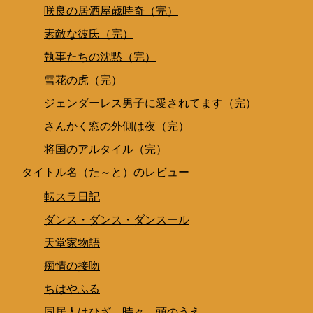
咲良の居酒屋歳時奇（完）
素敵な彼氏（完）
執事たちの沈黙（完）
雪花の虎（完）
ジェンダーレス男子に愛されてます（完）
さんかく窓の外側は夜（完）
将国のアルタイル（完）
タイトル名（た～と）のレビュー
転スラ日記
ダンス・ダンス・ダンスール
天堂家物語
痴情の接吻
ちはやふる
同居人はひざ、時々、頭のうえ