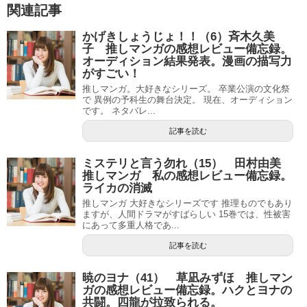
関連記事
かげきしょうじょ！！（6）斉木久美
子 推しマンガの感想レビュー備忘録。
オーディション結果発表。漫画の描写力
がすごい！
推しマンガ。大好きなシリーズ。 卒業公演の文化祭
で 異例の予科生の舞台決定。 現在、オーディション
です。 ネタバレ...
記事を読む
ミステリと言う勿れ（15） 田村由美
推しマンガ 私の感想レビュー備忘録。
ライカの消滅
推しマンガ 大好きなシリーズです 推理ものでもあり
ますが、人間ドラマがすばらしい 15巻では、性被害
にあって多重人格であ...
記事を読む
暁のヨナ（41） 草凪みずほ 推しマン
ガの感想レビュー備忘録。ハクとヨナの
共闘。四龍が拉致られる。