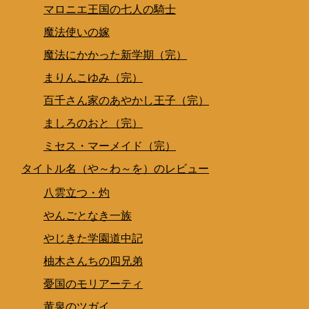
マロニエ王国の七人の騎士
魔法使いの嫁
魔法にかかった新学期（完）
まりんこゆみ（完）
百千さん家のあやかし王子（完）
ましろのおと（完）
ミセス・マーメイド（完）
タイトル名（や～わ～を）のレビュー
八雲立つ・灼
やんごとなき一族
やじきた学園道中記
柚木さんちの四兄弟
憂国のモリアーティ
黄泉のツガイ