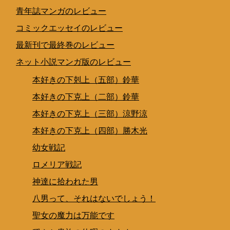
青年誌マンガのレビュー
コミックエッセイのレビュー
最新刊で最終巻のレビュー
ネット小説マンガ版のレビュー
本好きの下剋上（五部）鈴華
本好きの下克上（二部）鈴華
本好きの下克上（三部）涼野涼
本好きの下克上（四部）勝木光
幼女戦記
ロメリア戦記
神達に拾われた男
八男って、それはないでしょう！
聖女の魔力は万能です