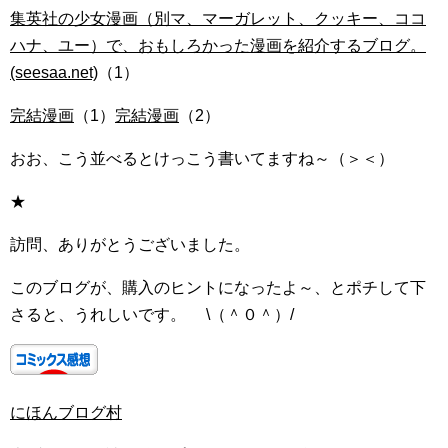
集英社の少女漫画（別マ、マーガレット、クッキー、ココ
ハナ、ユー）で、おもしろかった漫画を紹介するブログ。
(seesaa.net)
（1）
完結漫画
（1）
完結漫画
（2）
おお、こう並べるとけっこう書いてますね～（＞＜）
★
訪問、ありがとうございました。
このブログが、購入のヒントになったよ～、とポチして下
さると、うれしいです。 \（＾０＾）/
にほんブログ村