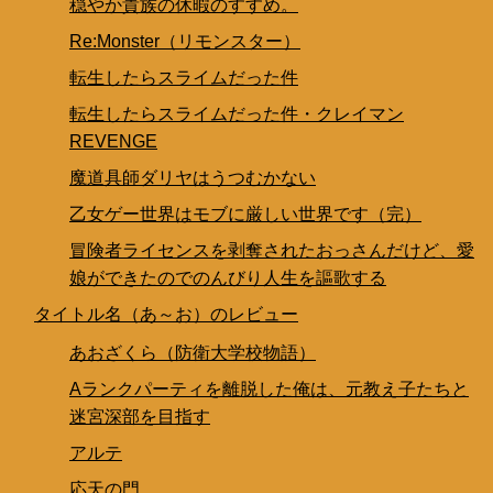
穏やか貴族の休暇のすすめ。
Re:Monster（リモンスター）
転生したらスライムだった件
転生したらスライムだった件・クレイマン
REVENGE
魔道具師ダリヤはうつむかない
乙女ゲー世界はモブに厳しい世界です（完）
冒険者ライセンスを剥奪されたおっさんだけど、愛
娘ができたのでのんびり人生を謳歌する
タイトル名（あ～お）のレビュー
あおざくら（防衛大学校物語）
Aランクパーティを離脱した俺は、元教え子たちと
迷宮深部を目指す
アルテ
応天の門