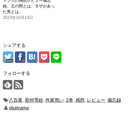
マンガの感想レビュー備忘
録。王の間とは、タザがあっ
た男とは。
2023年10月13日
シェアする
error
0
0
フォローする
八百夜
,
那州雪絵
,
作家買い
,
2巻
,
感想
,
レビュー
,
備忘録
obatyama