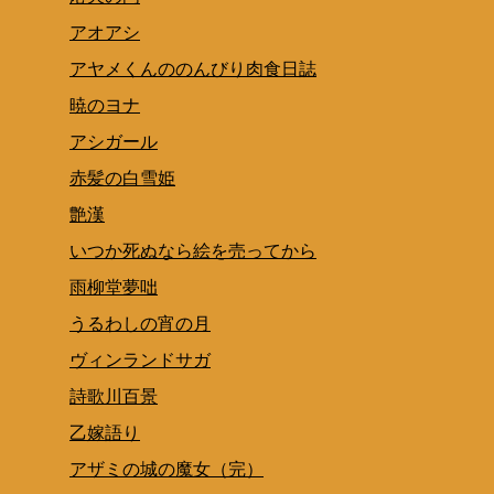
アオアシ
アヤメくんののんびり肉食日誌
暁のヨナ
アシガール
赤髪の白雪姫
艶漢
いつか死ぬなら絵を売ってから
雨柳堂夢咄
うるわしの宵の月
ヴィンランドサガ
詩歌川百景
乙嫁語り
アザミの城の魔女（完）