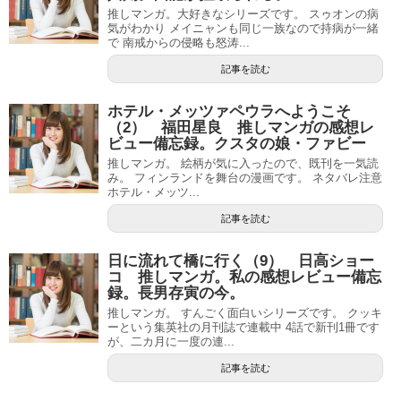
推しマンガ。大好きなシリーズです。 スゥオンの病
気がわかり メイニャンも同じ一族なので持病が一緒
で 南戒からの侵略も怒涛...
記事を読む
ホテル・メッツァペウラへようこそ
（2） 福田星良 推しマンガの感想レ
ビュー備忘録。クスタの娘・ファビー
推しマンガ。 絵柄が気に入ったので、既刊を一気読
み。 フィンランドを舞台の漫画です。 ネタバレ注意
ホテル・メッツ...
記事を読む
日に流れて橋に行く（9） 日高ショー
コ 推しマンガ。私の感想レビュー備忘
録。長男存寅の今。
推しマンガ。 すんごく面白いシリーズです。 クッキ
ーという集英社の月刊誌で連載中 4話で新刊1冊です
が、二カ月に一度の連...
記事を読む