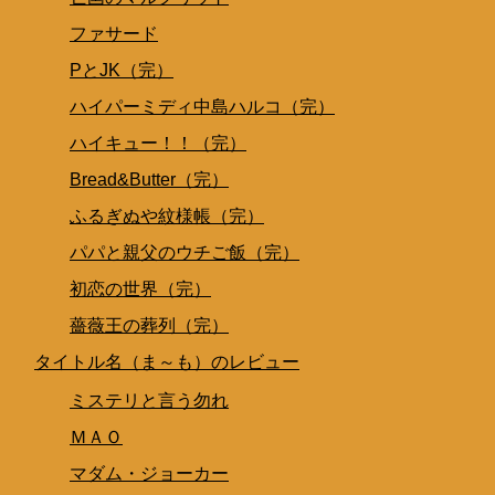
ファサード
PとJK（完）
ハイパーミディ中島ハルコ（完）
ハイキュー！！（完）
Bread&Butter（完）
ふるぎぬや紋様帳（完）
パパと親父のウチご飯（完）
初恋の世界（完）
薔薇王の葬列（完）
タイトル名（ま～も）のレビュー
ミステリと言う勿れ
ＭＡＯ
マダム・ジョーカー