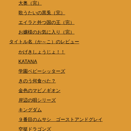
大奥（完）
歌うたいの黒兎（完）
エイラと外つ国の王（完）
お嬢様のお気に入り（完）
タイトル名（か～こ）のレビュー
かげきしょうじょ！！
KATANA
学園ベビーシッターズ
きのう何食べた？
金色のマビノギオン
岸辺の唄シリーズ
キングダム
９番目のムサシ ゴーストアンドグレイ
空挺ドラゴンズ