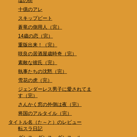
塩の街
十億のアレ
スキップビート
蒼竜の側用人（完）
14歳の恋（完）
重版出来！（完）
咲良の居酒屋歳時奇（完）
素敵な彼氏（完）
執事たちの沈黙（完）
雪花の虎（完）
ジェンダーレス男子に愛されてま
す（完）
さんかく窓の外側は夜（完）
将国のアルタイル（完）
タイトル名（た～と）のレビュー
転スラ日記