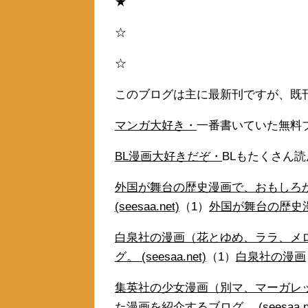
★
☆
☆
このブログは主に最新刊ですが、既
マンガ大好き・
一番書いていた無料
BL漫画大好きだぞ・
BLもたくさん
外国が舞台の歴史漫画で、おもしろ
(seesaa.net)
（1）
外国が舞台の歴史
白泉社の漫画（花とゆめ、ララ、メ
グ。 (seesaa.net)
（1）
白泉社の漫画
集英社の少女漫画（別マ、マーガレ
た漫画を紹介するブログ。 (seesaa.ne