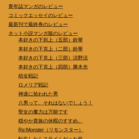
青年誌マンガのレビュー
コミックエッセイのレビュー
最新刊で最終巻のレビュー
ネット小説マンガ版のレビュー
本好きの下剋上（五部）鈴華
本好きの下克上（二部）鈴華
本好きの下克上（三部）涼野涼
本好きの下克上（四部）勝木光
幼女戦記
ロメリア戦記
神達に拾われた男
八男って、それはないでしょう！
聖女の魔力は万能です
穏やか貴族の休暇のすすめ。
Re:Monster（リモンスター）
転生したらスライムだった件