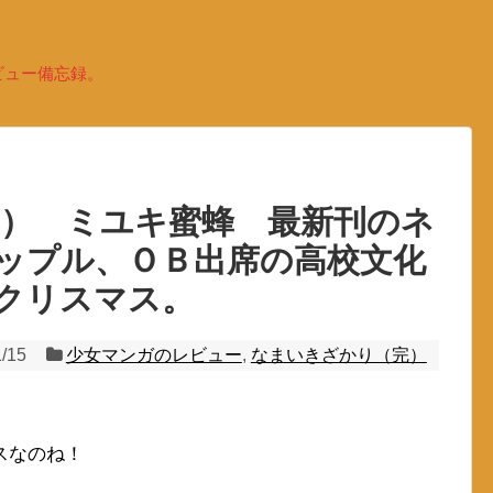
ビュー備忘録。
0） ミユキ蜜蜂 最新刊のネ
ップル、ＯＢ出席の高校文化
クリスマス。
1/15
少女マンガのレビュー
,
なまいきざかり（完）
スなのね！