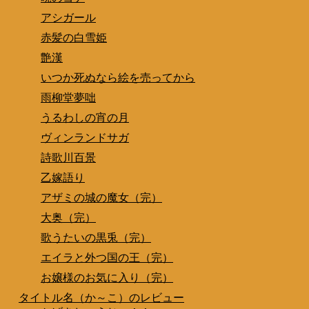
アシガール
赤髪の白雪姫
艶漢
いつか死ぬなら絵を売ってから
雨柳堂夢咄
うるわしの宵の月
ヴィンランドサガ
詩歌川百景
乙嫁語り
アザミの城の魔女（完）
大奥（完）
歌うたいの黒兎（完）
エイラと外つ国の王（完）
お嬢様のお気に入り（完）
タイトル名（か～こ）のレビュー