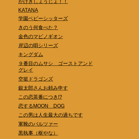
かげきしょうじょ！！
KATANA
学園ベビーシッターズ
きのう何食べた？
金色のマビノギオン
岸辺の唄シリーズ
キングダム
９番目のムサシ ゴーストアンド
グレイ
空挺ドラゴンズ
銀太郎さんお頼み申す
この恋茶番につき!?
恋するMOON DOG
この男は人生最大の過ちです
軍靴のバルツァー
黒執事（枢やな）