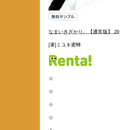
なまいきざかり。【通常版】 20
[著]ミユキ蜜蜂
☆
☆
☆
☆