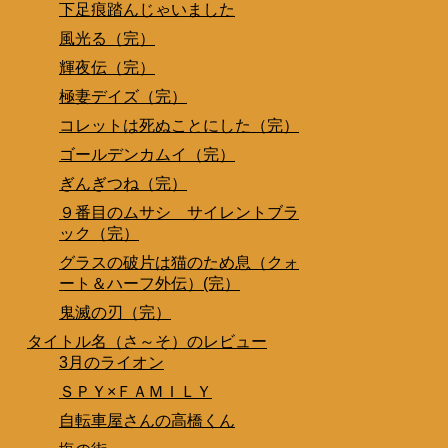
下足痕踏んじゃいました
風光る（完）
輝夜伝（完）
極妻デイズ（完）
コレットは死ぬことにした（完）
ゴールデンカムイ（完）
ぎんぎつね（完）
９番目のムサシ サイレントブラ
ック（完）
グラスの破片は猫のため息（クォ
ート＆ハーフ外伝）(完）
鬼滅の刃（完）
タイトル名（さ～そ）のレビュー
3月のライオン
ＳＰＹ×ＦＡＭＩＬＹ
自転車屋さんの高橋くん