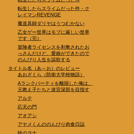
転生したらスライムだった件・ク
レイマンREVENGE
魔道具師ダリヤはうつむかない
乙女ゲー世界はモブに厳しい世界
です（完）
冒険者ライセンスを剥奪されたお
っさんだけど、愛娘ができたので
のんびり人生を謳歌する
タイトル名（あ～お）のレビュー
あおざくら（防衛大学校物語）
Aランクパーティを離脱した俺は、
元教え子たちと迷宮深部を目指す
アルテ
応天の門
アオアシ
アヤメくんののんびり肉食日誌
暁のヨナ