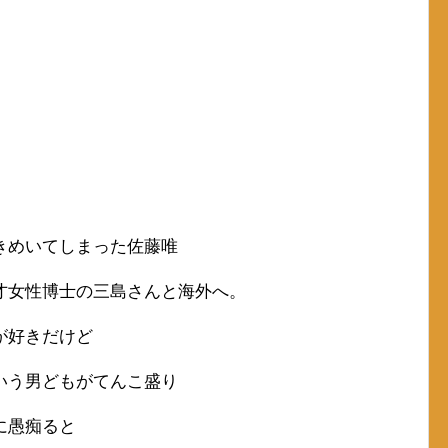
きめいてしまった佐藤唯
才女性博士の三島さんと海外へ。
が好きだけど
いう男どもがてんこ盛り
に愚痴ると