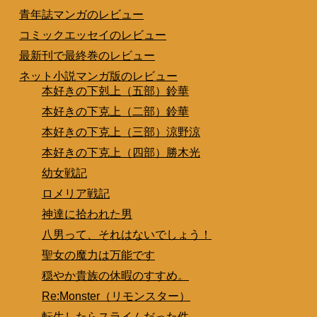
青年誌マンガのレビュー
コミックエッセイのレビュー
最新刊で最終巻のレビュー
ネット小説マンガ版のレビュー
本好きの下剋上（五部）鈴華
本好きの下克上（二部）鈴華
本好きの下克上（三部）涼野涼
本好きの下克上（四部）勝木光
幼女戦記
ロメリア戦記
神達に拾われた男
八男って、それはないでしょう！
聖女の魔力は万能です
穏やか貴族の休暇のすすめ。
Re:Monster（リモンスター）
転生したらスライムだった件