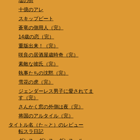
塩の街
十億のアレ
スキップビート
蒼竜の側用人（完）
14歳の恋（完）
重版出来！（完）
咲良の居酒屋歳時奇（完）
素敵な彼氏（完）
執事たちの沈黙（完）
雪花の虎（完）
ジェンダーレス男子に愛されてま
す（完）
さんかく窓の外側は夜（完）
将国のアルタイル（完）
タイトル名（た～と）のレビュー
転スラ日記