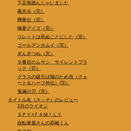
下足痕踏んじゃいました
風光る（完）
輝夜伝（完）
極妻デイズ（完）
コレットは死ぬことにした（完）
ゴールデンカムイ（完）
ぎんぎつね（完）
９番目のムサシ サイレントブラ
ック（完）
グラスの破片は猫のため息（クォ
ート＆ハーフ外伝）(完）
鬼滅の刃（完）
タイトル名（さ～そ）のレビュー
3月のライオン
ＳＰＹ×ＦＡＭＩＬＹ
自転車屋さんの高橋くん