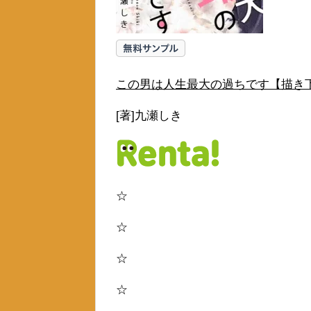
この男は人生最大の過ちです【描き下
[著]九瀬しき
☆
☆
☆
☆