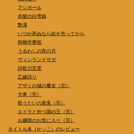
アシガール
赤髪の白雪姫
艶漢
いつか死ぬなら絵を売ってから
雨柳堂夢咄
うるわしの宵の月
ヴィンランドサガ
詩歌川百景
乙嫁語り
アザミの城の魔女（完）
大奥（完）
歌うたいの黒兎（完）
エイラと外つ国の王（完）
お嬢様のお気に入り（完）
タイトル名（か～こ）のレビュー