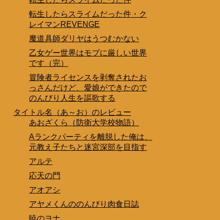
転生したらスライムだった件・ク
レイマンREVENGE
魔道具師ダリヤはうつむかない
乙女ゲー世界はモブに厳しい世界
です（完）
冒険者ライセンスを剥奪されたお
っさんだけど、愛娘ができたので
のんびり人生を謳歌する
タイトル名（あ～お）のレビュー
あおざくら（防衛大学校物語）
Aランクパーティを離脱した俺は、
元教え子たちと迷宮深部を目指す
アルテ
応天の門
アオアシ
アヤメくんののんびり肉食日誌
暁のヨナ