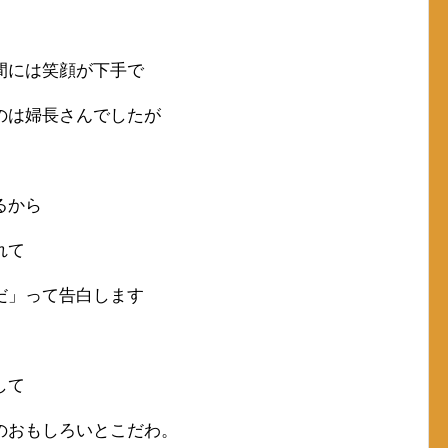
間には笑顔が下手で
のは婦長さんでしたが
るから
れて
だ」って告白します
して
のおもしろいとこだわ。