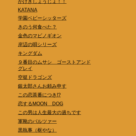
かげきしょうじょ！！
KATANA
学園ベビーシッターズ
きのう何食べた？
金色のマビノギオン
岸辺の唄シリーズ
キングダム
９番目のムサシ ゴーストアンド
グレイ
空挺ドラゴンズ
銀太郎さんお頼み申す
この恋茶番につき!?
恋するMOON DOG
この男は人生最大の過ちです
軍靴のバルツァー
黒執事（枢やな）