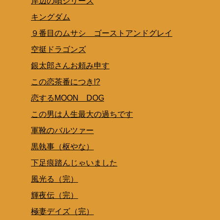
岸辺の唄シリーズ
キングダム
９番目のムサシ ゴーストアンドグレイ
空挺ドラゴンズ
銀太郎さんお頼み申す
この恋茶番につき!?
恋するMOON DOG
この男は人生最大の過ちです
軍靴のバルツァー
黒執事（枢やな）
下足痕踏んじゃいました
風光る（完）
輝夜伝（完）
極妻デイズ（完）