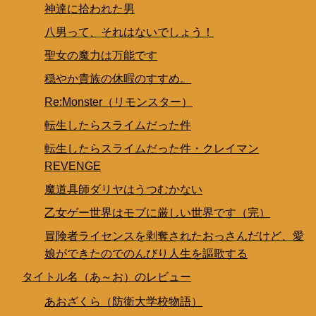
神達に拾われた男
八男って、それはないでしょう！
聖女の魔力は万能です
穏やか貴族の休暇のすすめ。
Re:Monster（リモンスター）
転生したらスライムだった件
転生したらスライムだった件・クレイマン
REVENGE
魔道具師ダリヤはうつむかない
乙女ゲー世界はモブに厳しい世界です（完）
冒険者ライセンスを剥奪されたおっさんだけど、愛
娘ができたのでのんびり人生を謳歌する
タイトル名（あ～お）のレビュー
あおざくら（防衛大学校物語）