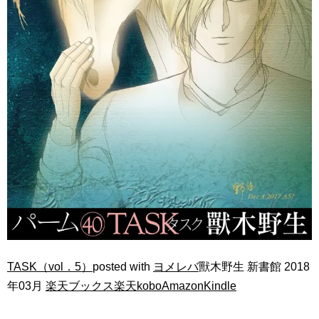
TASK（vol．5）
posted with
ヨメレバ
獸木野生 新書館 2018
年03月
楽天ブックス
楽天kobo
Amazon
Kindle