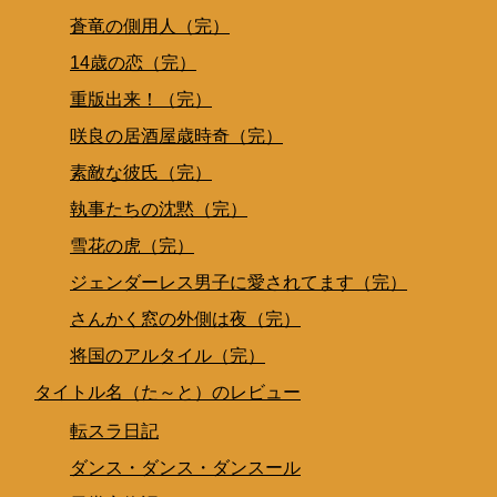
蒼竜の側用人（完）
14歳の恋（完）
重版出来！（完）
咲良の居酒屋歳時奇（完）
素敵な彼氏（完）
執事たちの沈黙（完）
雪花の虎（完）
ジェンダーレス男子に愛されてます（完）
さんかく窓の外側は夜（完）
将国のアルタイル（完）
タイトル名（た～と）のレビュー
転スラ日記
ダンス・ダンス・ダンスール