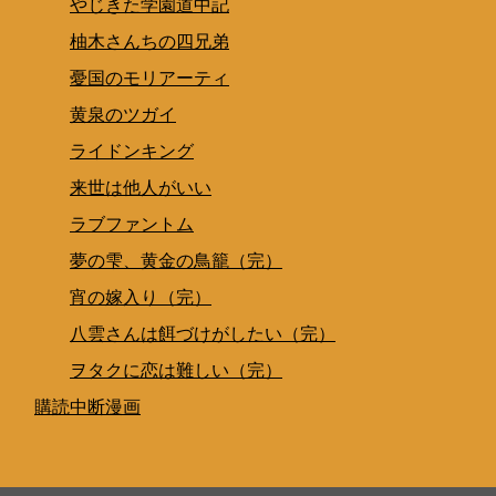
やじきた学園道中記
柚木さんちの四兄弟
憂国のモリアーティ
黄泉のツガイ
ライドンキング
来世は他人がいい
ラブファントム
夢の雫、黄金の鳥籠（完）
宵の嫁入り（完）
八雲さんは餌づけがしたい（完）
ヲタクに恋は難しい（完）
購読中断漫画