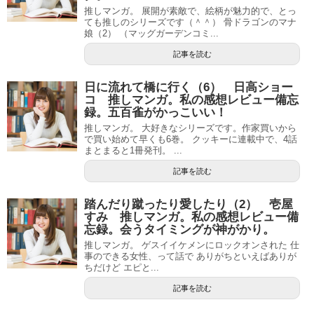
推しマンガ。 展開が素敵で、絵柄が魅力的で、とっ
ても推しのシリーズです（＾＾） 骨ドラゴンのマナ
娘（2） （マッグガーデンコミ...
記事を読む
日に流れて橋に行く（6） 日高ショー
コ 推しマンガ。私の感想レビュー備忘
録。五百雀がかっこいい！
推しマンガ。 大好きなシリーズです。作家買いから
で買い始めて早くも6巻。 クッキーに連載中で、4話
まとまると1冊発刊。 ...
記事を読む
踏んだり蹴ったり愛したり（2） 壱屋
すみ 推しマンガ。私の感想レビュー備
忘録。会うタイミングが神がかり。
推しマンガ。 ゲスイイケメンにロックオンされた 仕
事のできる女性、って話で ありがちといえばありが
ちだけど エピと...
記事を読む