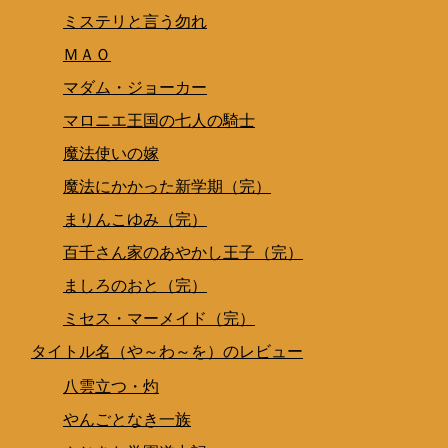
ミステリと言う勿れ
ＭＡＯ
マダム・ジョーカー
マロニエ王国の七人の騎士
魔法使いの嫁
魔法にかかった新学期（完）
まりんこゆみ（完）
百千さん家のあやかし王子（完）
ましろのおと（完）
ミセス・マーメイド（完）
タイトル名（や～わ～を）のレビュー
八雲立つ・灼
やんごとなき一族