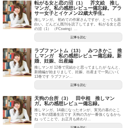
転がる女と恋の沼（1） 芥文絵 推し
マンガ。私の感想レビュー備忘録。アラ
サー女子とイケメン22歳大学生。
推しマンガ。 初めての作家さんですが、とっても面
白い。どんどん既刊を読了してます。 転がる女と恋
の沼（1） （FCswing）...
記事を読む
ラブファントム（13） みつきかこ 推
しマンガ 私の感想レビュー備忘録。新
婚、妊娠、出産編
推しマンガ 12巻で完結かと思ってましたが なんと、
新婚編が始まりまして、妊娠、出産まで一気にいく
13巻です ラブファン...
記事を読む
天狗の台所（3） 田中相 推しマン
ガ。私の感想レビュー備忘録。
推しマンガ。14歳になったオンが、実兄の基のとこ
で１年の隠遁生活です 天狗の力が一番強くなるから
ね ってことで、お正月も終わり...
記事を読む