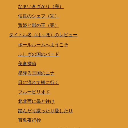
なまいきざかり（完）
信長のシェフ（完）
贄姫と獣の王（完）
タイトル名（は～ほ）のレビュー
ボールルームへようこそ
ふしぎの国のバード
美食探偵
星降る王国のニナ
日に流れて橋に行く
ブルーピリオド
北北西に曇と往け
踏んだり蹴ったり愛したり
百鬼夜行抄