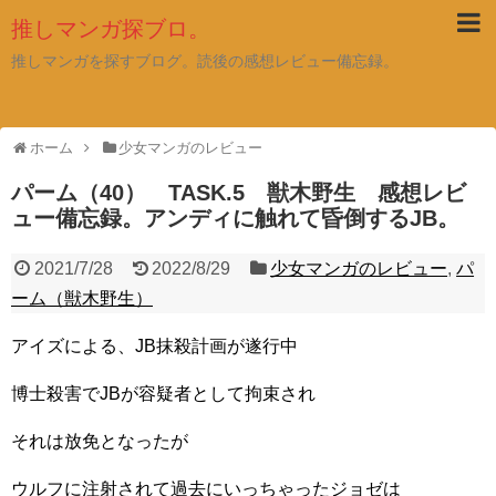
推しマンガ探ブロ。
推しマンガを探すブログ。読後の感想レビュー備忘録。
ホーム
少女マンガのレビュー
パーム（40） TASK.5 獣木野生 感想レビ
ュー備忘録。アンディに触れて昏倒するJB。
2021/7/28
2022/8/29
少女マンガのレビュー
,
パ
ーム（獣木野生）
アイズによる、JB抹殺計画が遂行中
博士殺害でJBが容疑者として拘束され
それは放免となったが
ウルフに注射されて過去にいっちゃったジョゼは