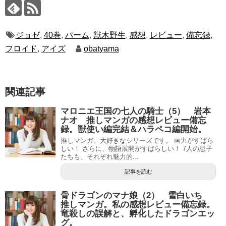
ジョゼ
,
40巻
,
パーム
,
獣木野生
,
感想
,
レビュー
,
備忘録
,
フロイド
,
アイズ
obatyama
関連記事
マロニエ王国の七人の騎士（5） 岩本
ナオ 推しマンガの感想レビュー備忘
録。獣使い編完結＆ハラペコ編開始。
推しマンガ。大好きなシリーズです。 画力がすばら
しい！ さらに、物語展開がすばらしい！ 7人の息子
たちも、それぞれ魅力的...
記事を読む
骨ドラゴンのマナ娘（2） 雪白いち
推しマンガ。私の感想レビュー備忘録。
竜殺しの誤解と、孵化したドラゴンエッ
グ。