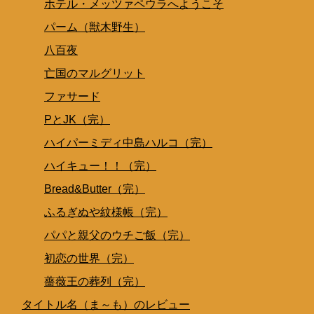
ホテル・メッツァペウラへようこそ
パーム（獣木野生）
八百夜
亡国のマルグリット
ファサード
PとJK（完）
ハイパーミディ中島ハルコ（完）
ハイキュー！！（完）
Bread&Butter（完）
ふるぎぬや紋様帳（完）
パパと親父のウチご飯（完）
初恋の世界（完）
薔薇王の葬列（完）
タイトル名（ま～も）のレビュー