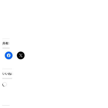
共有:
いいね:
読
み
込
み