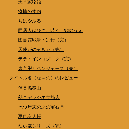
天堂家物語
痴情の接吻
ちはやふる
同居人はひざ、時々、頭のうえ
図書館戦争・別冊（完）
天使がのぞきみ（完）
テラ・インコグニタ（完）
東京卍リベンジャーズ（完）
タイトル名（な～の）のレビュー
信長協奏曲
熱帯デラシネ宝飾店
七つ屋志のぶの宝石匣
夏目友人帳
ない嫁シリーズ（完）