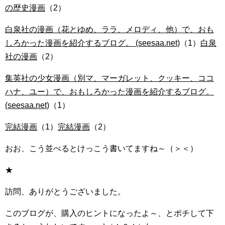
の歴史漫画
（2）
白泉社の漫画（花とゆめ、ララ、メロディ、他）で、おも
しろかった漫画を紹介するブログ。 (seesaa.net)
（1）
白泉
社の漫画
（2）
集英社の少女漫画（別マ、マーガレット、クッキー、ココ
ハナ、ユー）で、おもしろかった漫画を紹介するブログ。
(seesaa.net)
（1）
完結漫画
（1）
完結漫画
（2）
おお、こう並べるとけっこう書いてますね～（＞＜）
★
訪問、ありがとうございました。
このブログが、購入のヒントになったよ～、とポチして下