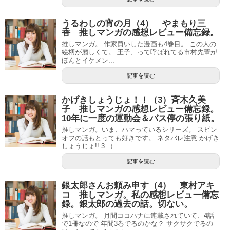
うるわしの宵の月（4） やまもり三
香 推しマンガの感想レビュー備忘録。
推しマンガ。 作家買いした漫画も4巻目。 この人の
絵柄が麗しくて。 王子、って呼ばれてる市村先輩が
ほんとイケメン...
記事を読む
かげきしょうじょ！！（3）斉木久美
子 推しマンガの感想レビュー備忘録。
10年に一度の運動会＆バス停の張り紙。
推しマンガ。いま、ハマっているシリーズ。 スピン
オフの話もとっても好きです。 ネタバレ注意 かげき
しょうじょ!! 3 （...
記事を読む
銀太郎さんお頼み申す（4） 東村アキ
コ 推しマンガ。私の感想レビュー備忘
録。銀太郎の過去の話。切ない。
推しマンガ。 月間ココハナに連載されていて、4話
で1冊なので 年間3巻でるのかな？ サクサクでるの