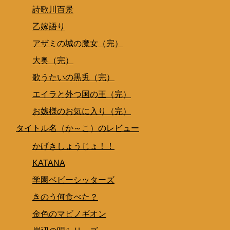
詩歌川百景
乙嫁語り
アザミの城の魔女（完）
大奥（完）
歌うたいの黒兎（完）
エイラと外つ国の王（完）
お嬢様のお気に入り（完）
タイトル名（か～こ）のレビュー
かげきしょうじょ！！
KATANA
学園ベビーシッターズ
きのう何食べた？
金色のマビノギオン