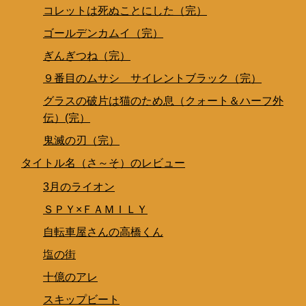
コレットは死ぬことにした（完）
ゴールデンカムイ（完）
ぎんぎつね（完）
９番目のムサシ サイレントブラック（完）
グラスの破片は猫のため息（クォート＆ハーフ外
伝）(完）
鬼滅の刃（完）
タイトル名（さ～そ）のレビュー
3月のライオン
ＳＰＹ×ＦＡＭＩＬＹ
自転車屋さんの高橋くん
塩の街
十億のアレ
スキップビート