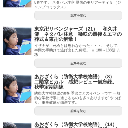
8巻です。 ネタバレ注意 憂国のモリアーティ 9 （ジ
ャンプコミックス）...
記事を読む
東京卍リベンジャーズ（21） 和久井
健 ネタバレ注意 稀咲の最後＆エマの
葬式＆東卍の解散！
イザナが、死ぬとは思わなかった・・・。 そして、
半間の手助けで逃げ出した稀咲。 ☆ 180～188話 ☆
稀...
記事を読む
あおざくら（防衛大学校物語）（8）
二階堂ヒカル 感想レビュー備忘録。
秋季定期訓練
防衛大学校物語の8巻 季節ごとのイベントです 一般
的な学校行事に通じるものも多々ありますが やっぱ
り、軍事教練が熾烈です...
記事を読む
あおざくら（防衛大学校物語）（14）