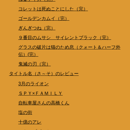
コレットは死ぬことにした（完）
ゴールデンカムイ（完）
ぎんぎつね（完）
９番目のムサシ サイレントブラック（完）
グラスの破片は猫のため息（クォート＆ハーフ外
伝）(完）
鬼滅の刃（完）
タイトル名（さ～そ）のレビュー
3月のライオン
ＳＰＹ×ＦＡＭＩＬＹ
自転車屋さんの高橋くん
塩の街
十億のアレ