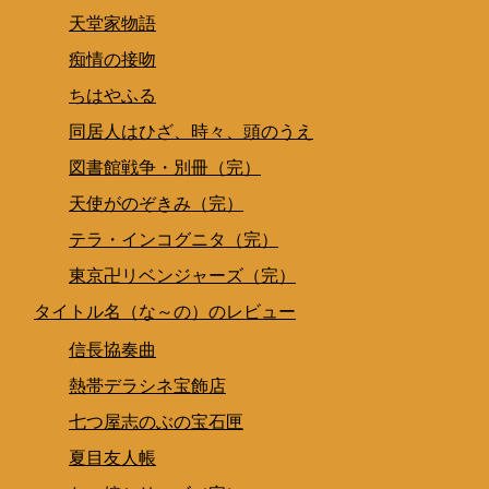
天堂家物語
痴情の接吻
ちはやふる
同居人はひざ、時々、頭のうえ
図書館戦争・別冊（完）
天使がのぞきみ（完）
テラ・インコグニタ（完）
東京卍リベンジャーズ（完）
タイトル名（な～の）のレビュー
信長協奏曲
熱帯デラシネ宝飾店
七つ屋志のぶの宝石匣
夏目友人帳