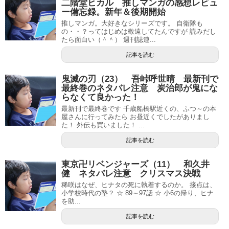
二階堂ヒカル 推しマンガの感想レビュ
ー備忘録。新年＆後期開始
推しマンガ。大好きなシリーズです。 自衛隊も
の・・？ってはじめは敬遠してたんですが 読みだし
たら面白い（＾＾） 週刊誌連...
記事を読む
鬼滅の刃（23） 吾峠呼世晴 最新刊で
最終巻のネタバレ注意 炭治郎が鬼にな
らなくて良かった！
最新刊で最終巻です 千歳船橋駅近くの、ふつ～の本
屋さんに行ってみたら お昼近くでしたがありまし
た！ 外伝も買いました！ ...
記事を読む
東京卍リベンジャーズ（11） 和久井
健 ネタバレ注意 クリスマス決戦
稀咲はなぜ、ヒナタの死に執着するのか。 接点は、
小学校時代の塾？ ☆ 89～97話 ☆ 小6の帰り、ヒナ
を助...
記事を読む