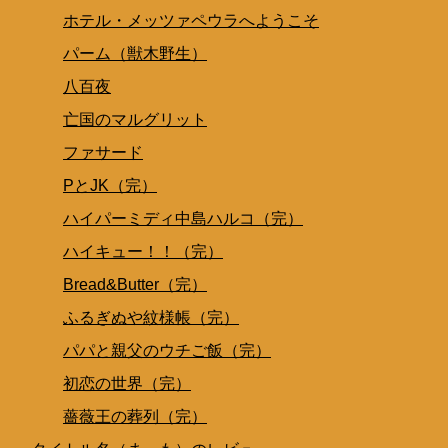
ホテル・メッツァペウラへようこそ
パーム（獣木野生）
八百夜
亡国のマルグリット
ファサード
PとJK（完）
ハイパーミディ中島ハルコ（完）
ハイキュー！！（完）
Bread&Butter（完）
ふるぎぬや紋様帳（完）
パパと親父のウチご飯（完）
初恋の世界（完）
薔薇王の葬列（完）