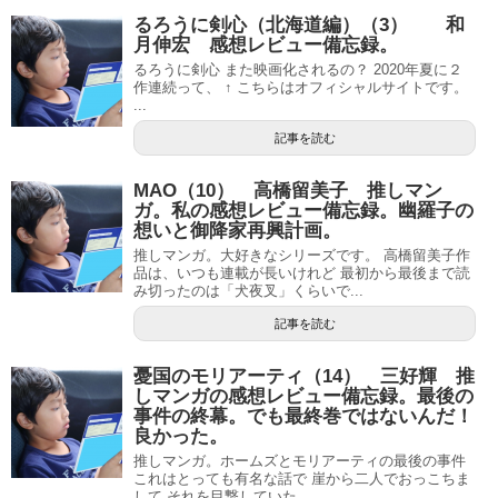
るろうに剣心（北海道編）（3） 和
月伸宏 感想レビュー備忘録。
るろうに剣心 また映画化されるの？ 2020年夏に２
作連続って、 ↑ こちらはオフィシャルサイトです。
...
記事を読む
MAO（10） 高橋留美子 推しマン
ガ。私の感想レビュー備忘録。幽羅子の
想いと御降家再興計画。
推しマンガ。大好きなシリーズです。 高橋留美子作
品は、いつも連載が長いけれど 最初から最後まで読
み切ったのは「犬夜叉」くらいで...
記事を読む
憂国のモリアーティ（14） 三好輝 推
しマンガの感想レビュー備忘録。最後の
事件の終幕。でも最終巻ではないんだ！
良かった。
推しマンガ。ホームズとモリアーティの最後の事件
これはとっても有名な話で 崖から二人でおっこちま
して それを目撃していた...