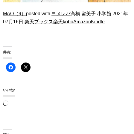
MAO（9）
posted with
ヨメレバ
高橋 留美子 小学館 2021年
07月16日
楽天ブックス
楽天kobo
Amazon
Kindle
共有:
いいね:
読
み
込
み