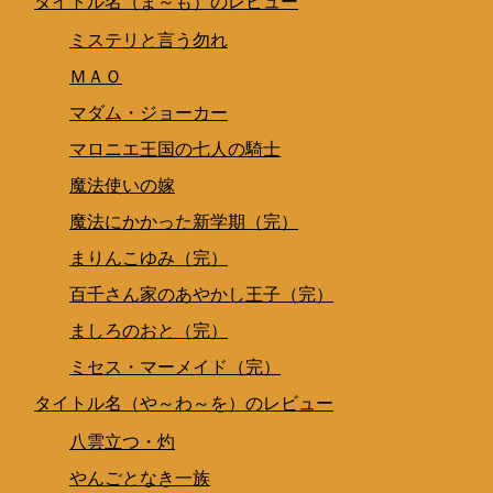
タイトル名（ま～も）のレビュー
ミステリと言う勿れ
ＭＡＯ
マダム・ジョーカー
マロニエ王国の七人の騎士
魔法使いの嫁
魔法にかかった新学期（完）
まりんこゆみ（完）
百千さん家のあやかし王子（完）
ましろのおと（完）
ミセス・マーメイド（完）
タイトル名（や～わ～を）のレビュー
八雲立つ・灼
やんごとなき一族