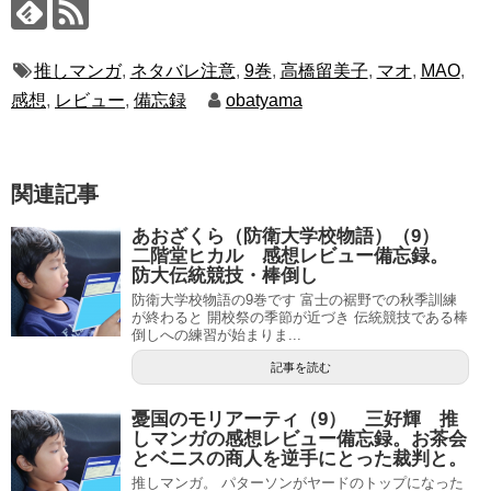
推しマンガ
,
ネタバレ注意
,
9巻
,
高橋留美子
,
マオ
,
MAO
,
感想
,
レビュー
,
備忘録
obatyama
関連記事
あおざくら（防衛大学校物語）（9）
二階堂ヒカル 感想レビュー備忘録。
防大伝統競技・棒倒し
防衛大学校物語の9巻です 富士の裾野での秋季訓練
が終わると 開校祭の季節が近づき 伝統競技である棒
倒しへの練習が始まりま...
記事を読む
憂国のモリアーティ（9） 三好輝 推
しマンガの感想レビュー備忘録。お茶会
とベニスの商人を逆手にとった裁判と。
推しマンガ。 パターソンがヤードのトップになった