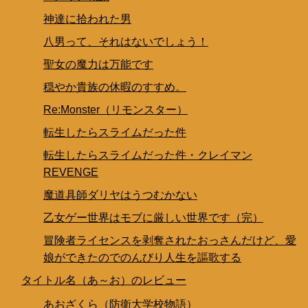
神達に拾われた男
八男って、それはないでしょう！
聖女の魔力は万能です
穏やか貴族の休暇のすすめ。
Re:Monster（リモンスター）
転生したらスライムだった件
転生したらスライムだった件・クレイマン
REVENGE
魔道具師ダリヤはうつむかない
乙女ゲー世界はモブに厳しい世界です（完）
冒険者ライセンスを剥奪されたおっさんだけど、愛
娘ができたのでのんびり人生を謳歌する
タイトル名（あ～お）のレビュー
あおざくら（防衛大学校物語）