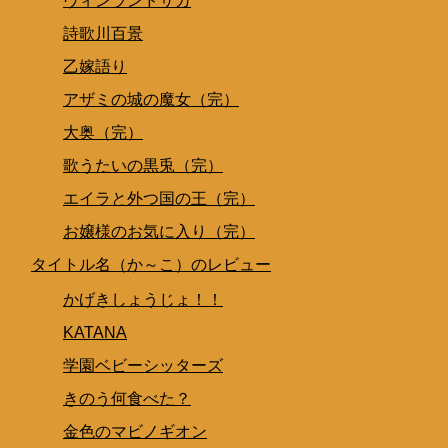
ヴィンランドサガ
詩歌川百景
乙嫁語り
アザミの城の魔女（完）
大奥（完）
歌うたいの黒兎（完）
エイラと外つ国の王（完）
お嬢様のお気に入り（完）
タイトル名（か～こ）のレビュー
かげきしょうじょ！！
KATANA
学園ベビーシッターズ
きのう何食べた？
金色のマビノギオン