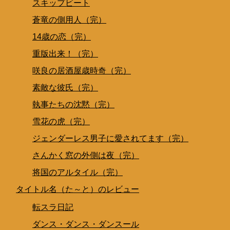
スキップビート
蒼竜の側用人（完）
14歳の恋（完）
重版出来！（完）
咲良の居酒屋歳時奇（完）
素敵な彼氏（完）
執事たちの沈黙（完）
雪花の虎（完）
ジェンダーレス男子に愛されてます（完）
さんかく窓の外側は夜（完）
将国のアルタイル（完）
タイトル名（た～と）のレビュー
転スラ日記
ダンス・ダンス・ダンスール