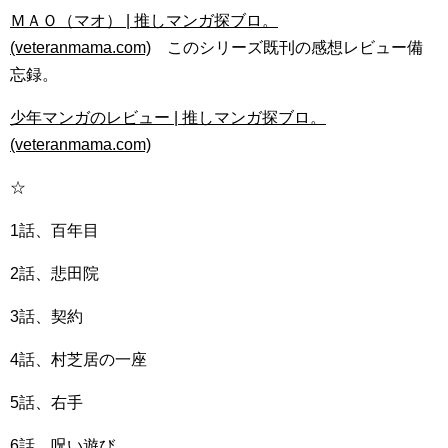
ＭＡＯ（マオ） | 推しマンガ探ブロ。
(veteranmama.com)
このシリーズ既刊の感想レビュー備
忘録。
少年マンガのレビュー | 推しマンガ探ブロ。
(veteranmama.com)
☆
1話、百年目
2話、悲田院
3話、契約
4話、村芝居の一座
5話、右手
6話、呪い遊び