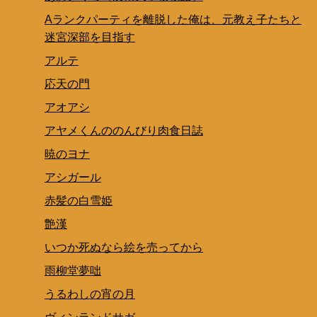
Aランクパーティを離脱した俺は、元教え子たちと
迷宮深部を目指す
アルテ
応天の門
アオアシ
アヤメくんののんびり肉食日誌
暁のヨナ
アシガール
赤髪の白雪姫
艶漢
いつか死ぬなら絵を売ってから
雨柳堂夢咄
うるわしの宵の月