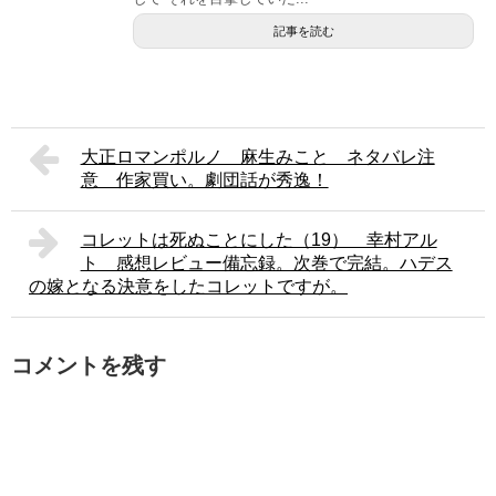
記事を読む
大正ロマンポルノ 麻生みこと ネタバレ注
意 作家買い。劇団話が秀逸！
コレットは死ぬことにした（19） 幸村アル
ト 感想レビュー備忘録。次巻で完結。ハデス
の嫁となる決意をしたコレットですが。
コメントを残す