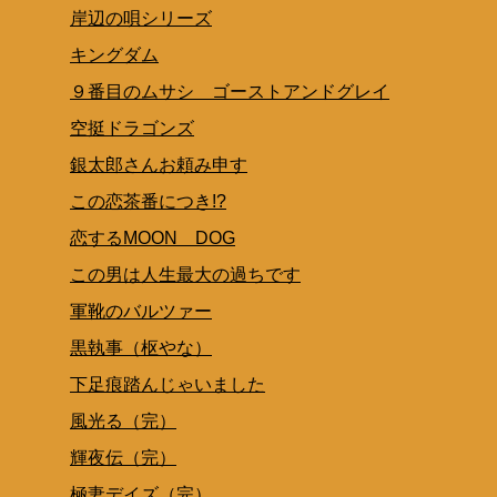
岸辺の唄シリーズ
キングダム
９番目のムサシ ゴーストアンドグレイ
空挺ドラゴンズ
銀太郎さんお頼み申す
この恋茶番につき!?
恋するMOON DOG
この男は人生最大の過ちです
軍靴のバルツァー
黒執事（枢やな）
下足痕踏んじゃいました
風光る（完）
輝夜伝（完）
極妻デイズ（完）