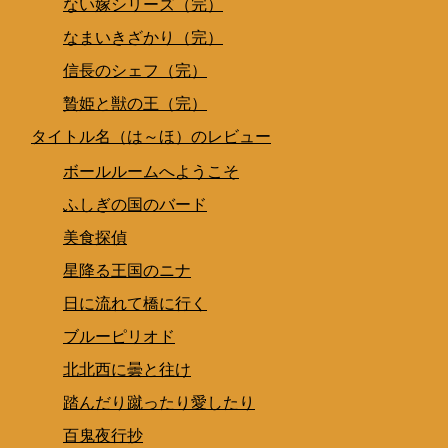
ない嫁シリーズ（完）
なまいきざかり（完）
信長のシェフ（完）
贄姫と獣の王（完）
タイトル名（は～ほ）のレビュー
ボールルームへようこそ
ふしぎの国のバード
美食探偵
星降る王国のニナ
日に流れて橋に行く
ブルーピリオド
北北西に曇と往け
踏んだり蹴ったり愛したり
百鬼夜行抄