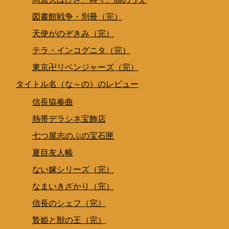
図書館戦争・別冊（完）
天使がのぞきみ（完）
テラ・インコグニタ（完）
東京卍リベンジャーズ（完）
タイトル名（な～の）のレビュー
信長協奏曲
熱帯デラシネ宝飾店
七つ屋志のぶの宝石匣
夏目友人帳
ない嫁シリーズ（完）
なまいきざかり（完）
信長のシェフ（完）
贄姫と獣の王（完）