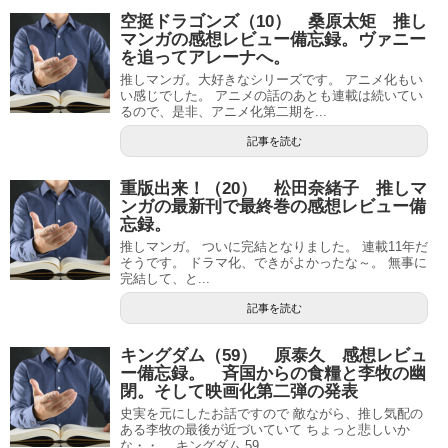
空挺ドラゴンズ（10） 桑原太矩 推し
マンガの感想レビュー備忘録。ヴァニー
を追ってアレーナへ。
推しマンガ。大好きなシリーズです。 アニメ化もい
い感じでした。 アニメの話のあとも連載は続いてい
るので、是非、アニメ化第二期を...
記事を読む
重版出来！（20） 松田奈緒子 推しマ
ンガの最新刊で最終巻の感想レビュー備
忘録。
推しマンガ。 ついに完結となりました。 連載11年だ
そうです。 ドラマ化、できがよかったな～。 無事に
完結して、と...
記事を読む
キングダム（59） 原泰久 感想レビュ
ー備忘録。 斉国からの食糧と李牧の幽
閉。そして映画化第二弾の発表
史実を元にしたお話ですので 敵ながら、推し気配の
ある李牧の最後が近づいていて ちょっと悲しいか
な・・。 キングダム 59...