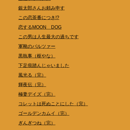
銀太郎さんお頼み申す
この恋茶番につき!?
恋するMOON DOG
この男は人生最大の過ちです
軍靴のバルツァー
黒執事（枢やな）
下足痕踏んじゃいました
風光る（完）
輝夜伝（完）
極妻デイズ（完）
コレットは死ぬことにした（完）
ゴールデンカムイ（完）
ぎんぎつね（完）