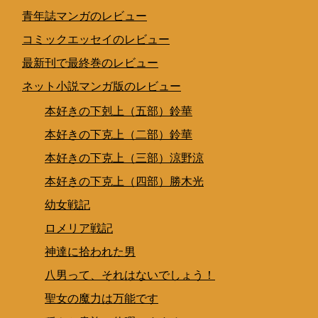
青年誌マンガのレビュー
コミックエッセイのレビュー
最新刊で最終巻のレビュー
ネット小説マンガ版のレビュー
本好きの下剋上（五部）鈴華
本好きの下克上（二部）鈴華
本好きの下克上（三部）涼野涼
本好きの下克上（四部）勝木光
幼女戦記
ロメリア戦記
神達に拾われた男
八男って、それはないでしょう！
聖女の魔力は万能です