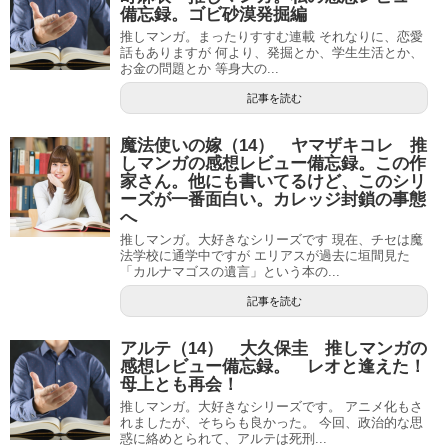
備忘録。ゴビ砂漠発掘編
推しマンガ。まったりすすむ連載 それなりに、恋愛
話もありますが 何より、発掘とか、学生生活とか、
お金の問題とか 等身大の...
記事を読む
魔法使いの嫁（14） ヤマザキコレ 推
しマンガの感想レビュー備忘録。この作
家さん。他にも書いてるけど、このシリ
ーズが一番面白い。カレッジ封鎖の事態
へ
推しマンガ。大好きなシリーズです 現在、チセは魔
法学校に通学中ですが エリアスが過去に垣間見た
「カルナマゴスの遺言」という本の...
記事を読む
アルテ（14） 大久保圭 推しマンガの
感想レビュー備忘録。 レオと逢えた！
母上とも再会！
推しマンガ。大好きなシリーズです。 アニメ化もさ
れましたが、そちらも良かった。 今回、政治的な思
惑に絡めとられて、アルテは死刑...