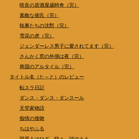
咲良の居酒屋歳時奇（完）
素敵な彼氏（完）
執事たちの沈黙（完）
雪花の虎（完）
ジェンダーレス男子に愛されてます（完）
さんかく窓の外側は夜（完）
将国のアルタイル（完）
タイトル名（た～と）のレビュー
転スラ日記
ダンス・ダンス・ダンスール
天堂家物語
痴情の接吻
ちはやふる
同居人はひざ、時々、頭のうえ