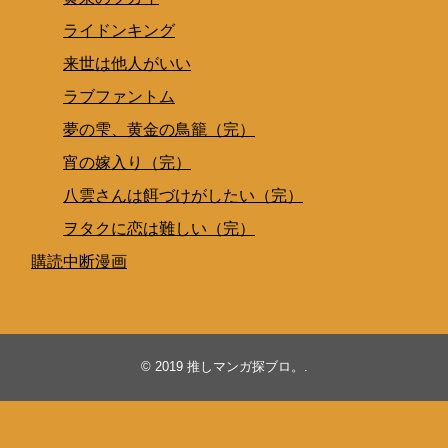
ライドンキング
来世は他人がいい
ラブファントム
夢の雫、黄金の鳥籠（完）
宵の嫁入り（完）
八雲さんは餌づけがしたい（完）
ヲタクに恋は難しい（完）
購読中断漫画
© 2019
推しマンガ探ブロ。
.