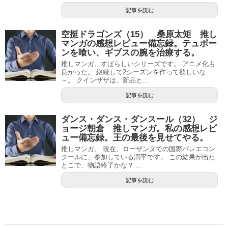
記事を読む
空挺ドラゴンズ（15） 桑原太矩 推し
マンガの感想レビュー備忘録。テュポー
ンを喰い、ギブスの腕を治療する。
推しマンガ。すばらしいシリーズです。 アニメ化も
良かった。 継続して2シーズンを作って欲しいな
～。 クインザザは、新品と...
記事を読む
ダンス・ダンス・ダンスール（32） ジ
ョージ朝倉 推しマンガ。私の感想レビ
ュー備忘録。王の最後を見せてやる。
推しマンガ。 現在、ローザンヌでの国際バレエコン
クールに、参加している潤平です。 この結果が出た
とこで、物語終了かな？ ...
記事を読む