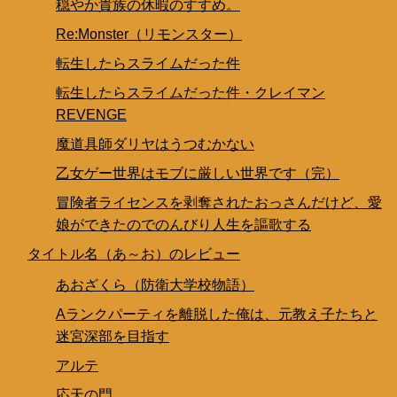
穏やか貴族の休暇のすすめ。
Re:Monster（リモンスター）
転生したらスライムだった件
転生したらスライムだった件・クレイマン
REVENGE
魔道具師ダリヤはうつむかない
乙女ゲー世界はモブに厳しい世界です（完）
冒険者ライセンスを剥奪されたおっさんだけど、愛
娘ができたのでのんびり人生を謳歌する
タイトル名（あ～お）のレビュー
あおざくら（防衛大学校物語）
Aランクパーティを離脱した俺は、元教え子たちと
迷宮深部を目指す
アルテ
応天の門