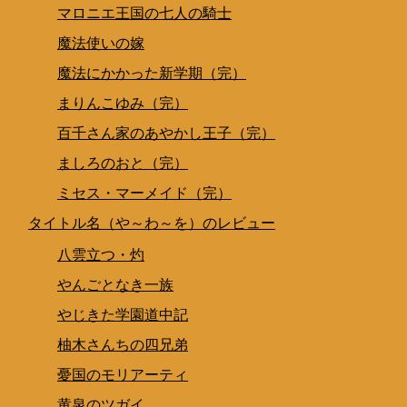
マロニエ王国の七人の騎士
魔法使いの嫁
魔法にかかった新学期（完）
まりんこゆみ（完）
百千さん家のあやかし王子（完）
ましろのおと（完）
ミセス・マーメイド（完）
タイトル名（や～わ～を）のレビュー
八雲立つ・灼
やんごとなき一族
やじきた学園道中記
柚木さんちの四兄弟
憂国のモリアーティ
黄泉のツガイ