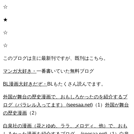
☆
★
☆
☆
このブログは主に最新刊ですが、既刊はこちら。
マンガ大好き・
一番書いていた無料ブログ
BL漫画大好きだぞ・
BLもたくさん読んでます。
外国が舞台の歴史漫画で、おもしろかったのを紹介するブ
ログ（パラレル入ってます） (seesaa.net)
（1）
外国が舞台
の歴史漫画
（2）
白泉社の漫画（花とゆめ、ララ、メロディ、他）で、おも
しろかった漫画を紹介するブログ。 (seesaa.net)
（1）
白泉