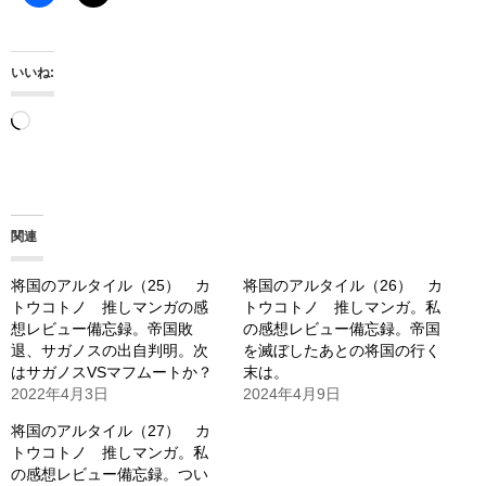
いいね:
読
み
込
み
関連
中…
将国のアルタイル（25） カ
将国のアルタイル（26） カ
トウコトノ 推しマンガの感
トウコトノ 推しマンガ。私
想レビュー備忘録。帝国敗
の感想レビュー備忘録。帝国
退、サガノスの出自判明。次
を滅ぼしたあとの将国の行く
はサガノスVSマフムートか？
末は。
2022年4月3日
2024年4月9日
将国のアルタイル（27） カ
トウコトノ 推しマンガ。私
の感想レビュー備忘録。つい