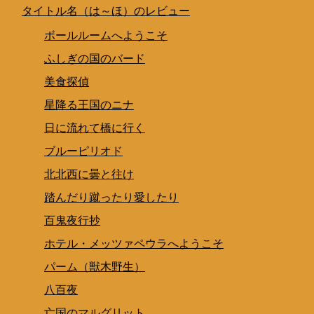
タイトル名（は～ほ）のレビュー
ボールルームへようこそ
ふしぎの国のバード
美食探偵
星降る王国のニナ
日に流れて橋に行く
ブルーピリオド
北北西に曇と往け
踏んだり蹴ったり愛したり
百鬼夜行抄
ホテル・メッツァペウラへようこそ
パーム（獣木野生）
八百夜
亡国のマルグリット