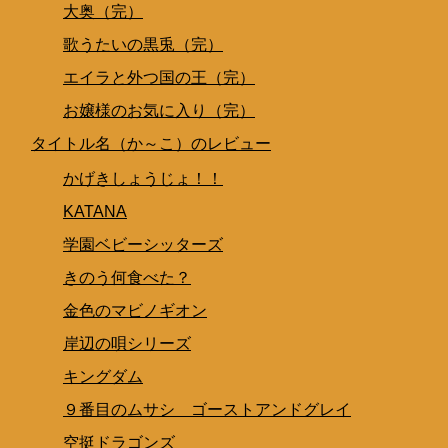
大奥（完）
歌うたいの黒兎（完）
エイラと外つ国の王（完）
お嬢様のお気に入り（完）
タイトル名（か～こ）のレビュー
かげきしょうじょ！！
KATANA
学園ベビーシッターズ
きのう何食べた？
金色のマビノギオン
岸辺の唄シリーズ
キングダム
９番目のムサシ ゴーストアンドグレイ
空挺ドラゴンズ