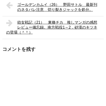
ゴールデンカムイ（26） 野田サトル 最新刊
のネタバレ注意 切り裂きジャックを処分。
幼女戦記（21） 東條チカ 推しマンガの感想
レビュー備忘録。南方戦役1～2．砂漠のキツネ
の登場（＾＾）
コメントを残す