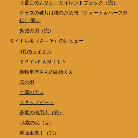
９番目のムサシ サイレントブラック（完）
グラスの破片は猫のため息（クォート＆ハーフ外
伝）(完）
鬼滅の刃（完）
タイトル名（さ～そ）のレビュー
3月のライオン
ＳＰＹ×ＦＡＭＩＬＹ
自転車屋さんの高橋くん
塩の街
十億のアレ
スキップビート
蒼竜の側用人（完）
14歳の恋（完）
重版出来！（完）