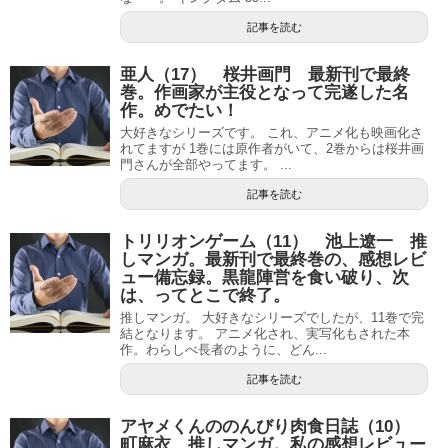
記事を読む
亜人（17） 桜井画門 最新刊で最終
巻。作画家が主役となって完遂した名
作。めでたい！
大好きなシリーズです。 これ、アニメ化も映画化さ
れてますが 1巻には原作者がいて、2巻からは桜井画
門さんが全部やってます。 ...
記事を読む
トリリオンゲーム（11） 池上遼一 推
しマンガ。最新刊で最終巻の、感想レビ
ュー備忘録。黒龍陣営を食い破り、次
は、ってとこで終了。
推しマンガ。 大好きなシリーズでしたが、11巻で完
結となります。 アニメ化され、実写化もされた本
作。わらしべ長者のように、どん...
記事を読む
アヤメくんののんびり肉食日誌（10）
町麻衣 推しマンガ。私の感想レビュー