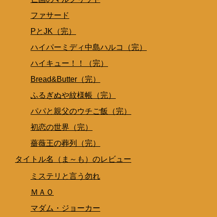
ファサード
PとJK（完）
ハイパーミディ中島ハルコ（完）
ハイキュー！！（完）
Bread&Butter（完）
ふるぎぬや紋様帳（完）
パパと親父のウチご飯（完）
初恋の世界（完）
薔薇王の葬列（完）
タイトル名（ま～も）のレビュー
ミステリと言う勿れ
ＭＡＯ
マダム・ジョーカー