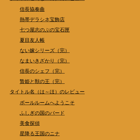
信長協奏曲
熱帯デラシネ宝飾店
七つ屋志のぶの宝石匣
夏目友人帳
ない嫁シリーズ（完）
なまいきざかり（完）
信長のシェフ（完）
贄姫と獣の王（完）
タイトル名（は～ほ）のレビュー
ボールルームへようこそ
ふしぎの国のバード
美食探偵
星降る王国のニナ