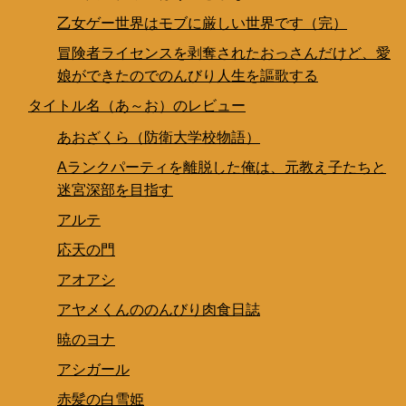
乙女ゲー世界はモブに厳しい世界です（完）
冒険者ライセンスを剥奪されたおっさんだけど、愛
娘ができたのでのんびり人生を謳歌する
タイトル名（あ～お）のレビュー
あおざくら（防衛大学校物語）
Aランクパーティを離脱した俺は、元教え子たちと
迷宮深部を目指す
アルテ
応天の門
アオアシ
アヤメくんののんびり肉食日誌
暁のヨナ
アシガール
赤髪の白雪姫