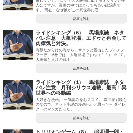
推しマンガ。 ロシアの大統領に似てるオッサンが主
人公ですが、漫画の中ではとっても良い政治家で
す。 現在、なぜ彼がこの異世界に召...
記事を読む
ライドンキング（6） 馬場康誌 ネタ
バレ注意 大亀登場、エドゥと再会して
肉瘴気と対決。
海獣だからけの海から、サクッと脱出したプルチノ
フ一行。 6巻では、大亀登場ですね（＾＾） ☆ 27，
大統領と入江の戦士 ...
記事を読む
ライドンキング（1） 馬場康誌 ネタ
バレ注意 月刊シリウス連載。最高！異
世界への移動編
大好きな漫画。 一気読みをおススメ。 異世界召喚も
のなので、ネット小説の漫画化かと思ったら ダイレ
クトのマンガだった。（...
記事を読む
トリリオンゲーム（8） 稲垣理一郎・