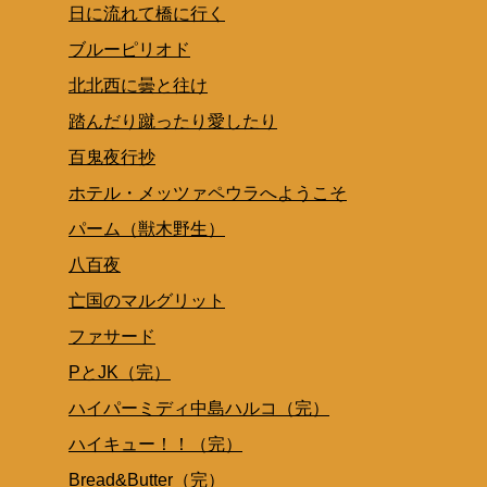
日に流れて橋に行く
ブルーピリオド
北北西に曇と往け
踏んだり蹴ったり愛したり
百鬼夜行抄
ホテル・メッツァペウラへようこそ
パーム（獣木野生）
八百夜
亡国のマルグリット
ファサード
PとJK（完）
ハイパーミディ中島ハルコ（完）
ハイキュー！！（完）
Bread&Butter（完）