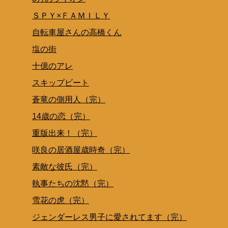
ＳＰＹ×ＦＡＭＩＬＹ
自転車屋さんの高橋くん
塩の街
十億のアレ
スキップビート
蒼竜の側用人（完）
14歳の恋（完）
重版出来！（完）
咲良の居酒屋歳時奇（完）
素敵な彼氏（完）
執事たちの沈黙（完）
雪花の虎（完）
ジェンダーレス男子に愛されてます（完）