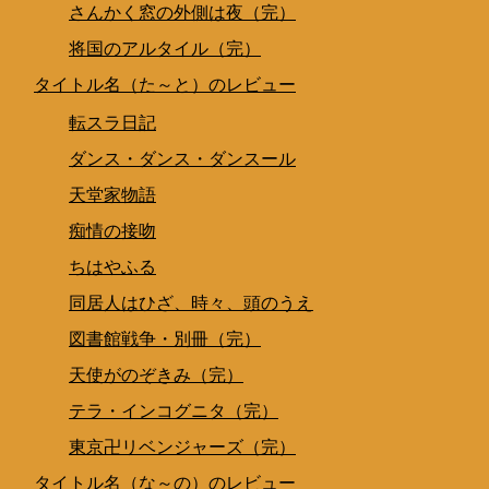
さんかく窓の外側は夜（完）
将国のアルタイル（完）
タイトル名（た～と）のレビュー
転スラ日記
ダンス・ダンス・ダンスール
天堂家物語
痴情の接吻
ちはやふる
同居人はひざ、時々、頭のうえ
図書館戦争・別冊（完）
天使がのぞきみ（完）
テラ・インコグニタ（完）
東京卍リベンジャーズ（完）
タイトル名（な～の）のレビュー