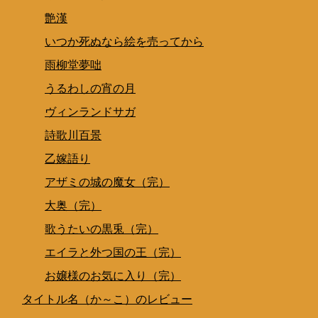
艶漢
いつか死ぬなら絵を売ってから
雨柳堂夢咄
うるわしの宵の月
ヴィンランドサガ
詩歌川百景
乙嫁語り
アザミの城の魔女（完）
大奥（完）
歌うたいの黒兎（完）
エイラと外つ国の王（完）
お嬢様のお気に入り（完）
タイトル名（か～こ）のレビュー