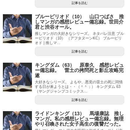
記事を読む
ブルーピリオド（10） 山口つばさ 推
しマンガの感想レビュー備忘録。世田介
君と渋谷オール。
推しマンガの大好きなシリーズ。 ネタバレ注意 ブル
ーピリオド（10） （アフタヌーンKC） ブルーピリ
オド | 推しマ...
記事を読む
キングダム（63） 原泰久 感想レビュ
ー備忘録。 雷土の拷問死と影丘攻略完
遂
大好きなシリーズ。 よもや、悪党の雷土の死に同情
する日が来ようとは・・（＾＾；） キングダム 63
（ヤングジャンプコミックス...
記事を読む
ライドンキング（13） 馬場康誌 推し
マンガ。私の感想レビュー備忘録。無理
やり召喚された女子高生の復讐だった。