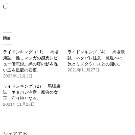
読
み
込
み
関連
中…
ライドンキング（11） 馬場
ライドンキング（4） 馬場康
康誌 推しマンガの感想レビ
誌 ネタバレ注意 魔境への
ュー備忘録。黒の塔の影＆呪
旅とミノタウロスとの闘い。
い玉＆星龍の石棺。
2021年11月27日
2023年12月1日
ライドンキング（2） 馬場康
誌 ネタバレ注意 魔狼の女
王、守り神となる。
2021年11月25日
シェアする