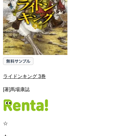
ライドンキング 3巻
[著]馬場康誌
☆