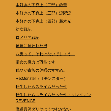
本好きの下克上（二部）鈴華
本好きの下克上（三部）涼野涼
本好きの下克上（四部）勝木光
幼女戦記
ロメリア戦記
神達に拾われた男
八男って、それはないでしょう！
聖女の魔力は万能です
穏やか貴族の休暇のすすめ。
Re:Monster（リモンスター）
転生したらスライムだった件
転生したらスライムだった件・クレイマン
REVENGE
魔道具師ダリヤはうつむかない