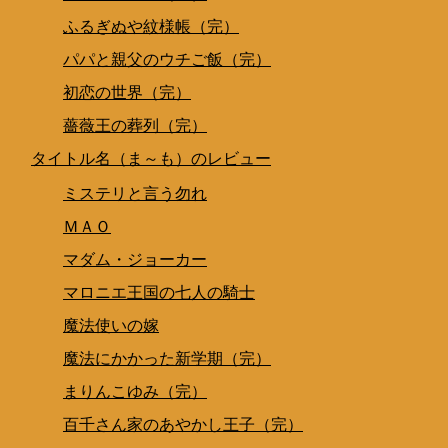
ふるぎぬや紋様帳（完）
パパと親父のウチご飯（完）
初恋の世界（完）
薔薇王の葬列（完）
タイトル名（ま～も）のレビュー
ミステリと言う勿れ
ＭＡＯ
マダム・ジョーカー
マロニエ王国の七人の騎士
魔法使いの嫁
魔法にかかった新学期（完）
まりんこゆみ（完）
百千さん家のあやかし王子（完）