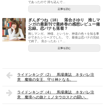
であったので 持ち込んで...
記事を読む
ぎんぎつね（18） 落合さゆり 推しマ
ンガの最新刊で最終巻の感想レビュー備
忘録。恋バナも落着？
推しマンガ。 神様、というか、神道の色々を知る事
ができたシリーズでした。 で、最後は恋バナの完結
で終了。 良かったわ（＾...
記事を読む
ライドンキング（2） 馬場康誌 ネタバレ注
意 魔狼の女王、守り神となる。
ライドンキング（4） 馬場康誌 ネタバレ注
意 魔境への旅とミノタウロスとの闘い。