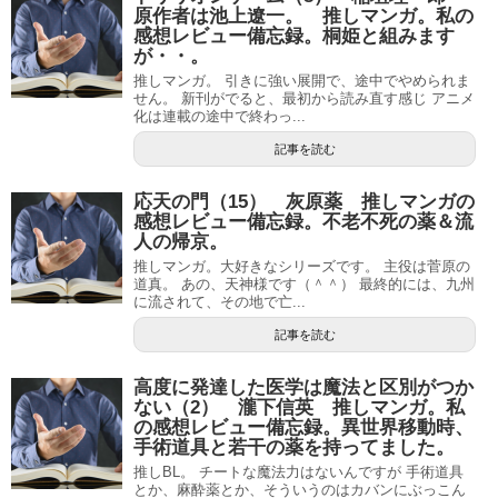
原作者は池上遼一。 推しマンガ。私の
感想レビュー備忘録。桐姫と組みます
が・・。
推しマンガ。 引きに強い展開で、途中でやめられま
せん。 新刊がでると、最初から読み直す感じ アニメ
化は連載の途中で終わっ...
記事を読む
応天の門（15） 灰原薬 推しマンガの
感想レビュー備忘録。不老不死の薬＆流
人の帰京。
推しマンガ。大好きなシリーズです。 主役は菅原の
道真。 あの、天神様です（＾＾） 最終的には、九州
に流されて、その地で亡...
記事を読む
高度に発達した医学は魔法と区別がつか
ない（2） 瀧下信英 推しマンガ。私
の感想レビュー備忘録。異世界移動時、
手術道具と若干の薬を持ってました。
推しBL。 チートな魔法力はないんですが 手術道具
とか、麻酔薬とか、そういうのはカバンにぶっこん