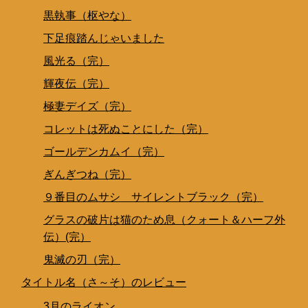
黒執事（枢やな）
下足痕踏んじゃいました
風光る（完）
輝夜伝（完）
極妻デイズ（完）
コレットは死ぬことにした（完）
ゴールデンカムイ（完）
ぎんぎつね（完）
９番目のムサシ サイレントブラック（完）
グラスの破片は猫のため息（クォート＆ハーフ外
伝）(完）
鬼滅の刃（完）
タイトル名（さ～そ）のレビュー
3月のライオン