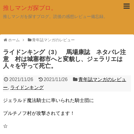
推しマンガ探ブロ。
推しマンガを探すブログ。読後の感想レビュー備忘録。
ホーム
青年誌マンガのレビュー
ライドンキング（3） 馬場康誌 ネタバレ注
意 村は城塞都市へと変貌し、ジェラリエは
人々を守って死亡。
2021/11/26
2021/11/26
青年誌マンガのレビュ
ー
,
ライドンキング
ジェラルド魔法騎士に率いられた騎士団に
プルチノフ村が攻撃されてます！
☆