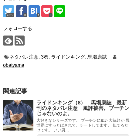
error
0
0
フォローする
ネタバレ注意
,
3巻
,
ライドンキング
,
馬場康誌
obatyama
関連記事
ライドンキング（8） 馬場康誌 最新
刊のネタバレ注意 風評被害。プーチン
じゃないのよ。
大好きなシリーズです。 プーチンに似た大統領が 異
世界にすっとばされて、チートしてます。 似てるだ
けです。 いい男...