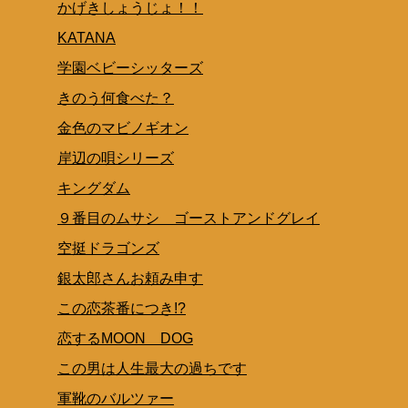
かげきしょうじょ！！
KATANA
学園ベビーシッターズ
きのう何食べた？
金色のマビノギオン
岸辺の唄シリーズ
キングダム
９番目のムサシ ゴーストアンドグレイ
空挺ドラゴンズ
銀太郎さんお頼み申す
この恋茶番につき!?
恋するMOON DOG
この男は人生最大の過ちです
軍靴のバルツァー