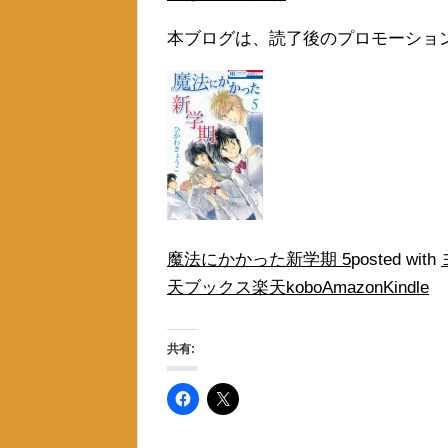
本ブログは、読了後のプロモーショ
魔法にかかった新学期 5
posted with
天ブックス
楽天kobo
Amazon
Kindle
共有: