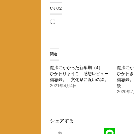
いいね:
読
み
込
み
関連
中…
魔法にかかった新学期（4）
魔法に
ひかわりょうこ 感想レビュー
ひかわき
備忘録。 文化祭に呪いの絵。
備忘録。
2021年4月4日
後。
2020年
シェアする