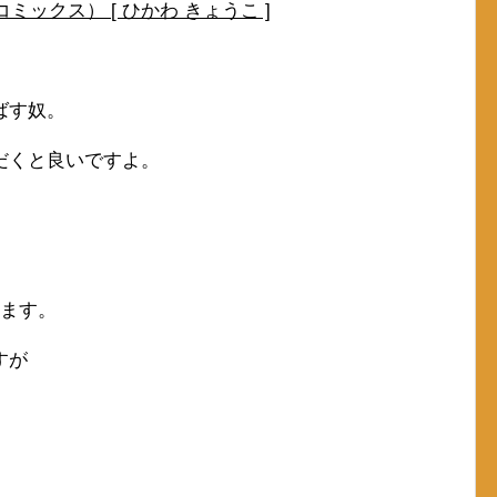
ミックス） [ ひかわ きょうこ ]
ばす奴。
だくと良いですよ。
します。
すが