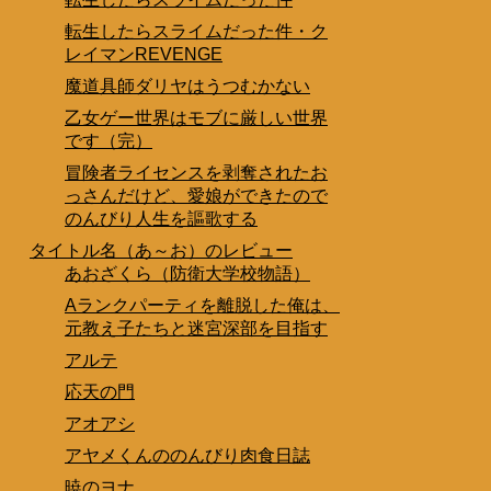
転生したらスライムだった件・ク
レイマンREVENGE
魔道具師ダリヤはうつむかない
乙女ゲー世界はモブに厳しい世界
です（完）
冒険者ライセンスを剥奪されたお
っさんだけど、愛娘ができたので
のんびり人生を謳歌する
タイトル名（あ～お）のレビュー
あおざくら（防衛大学校物語）
Aランクパーティを離脱した俺は、
元教え子たちと迷宮深部を目指す
アルテ
応天の門
アオアシ
アヤメくんののんびり肉食日誌
暁のヨナ