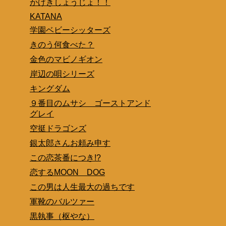
かげきしょうじょ！！
KATANA
学園ベビーシッターズ
きのう何食べた？
金色のマビノギオン
岸辺の唄シリーズ
キングダム
９番目のムサシ ゴーストアンド
グレイ
空挺ドラゴンズ
銀太郎さんお頼み申す
この恋茶番につき!?
恋するMOON DOG
この男は人生最大の過ちです
軍靴のバルツァー
黒執事（枢やな）