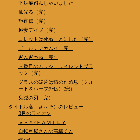
下足痕踏んじゃいました
風光る（完）
輝夜伝（完）
極妻デイズ（完）
コレットは死ぬことにした（完）
ゴールデンカムイ（完）
ぎんぎつね（完）
９番目のムサシ サイレントブラ
ック（完）
グラスの破片は猫のため息（クォ
ート＆ハーフ外伝）(完）
鬼滅の刃（完）
タイトル名（さ～そ）のレビュー
3月のライオン
ＳＰＹ×ＦＡＭＩＬＹ
自転車屋さんの高橋くん