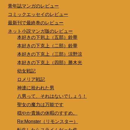
青年誌マンガのレビュー
コミックエッセイのレビュー
最新刊で最終巻のレビュー
ネット小説マンガ版のレビュー
本好きの下剋上（五部）鈴華
本好きの下克上（二部）鈴華
本好きの下克上（三部）涼野涼
本好きの下克上（四部）勝木光
幼女戦記
ロメリア戦記
神達に拾われた男
八男って、それはないでしょう！
聖女の魔力は万能です
穏やか貴族の休暇のすすめ。
Re:Monster（リモンスター）
転生したらスライムだった件