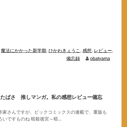
,
魔法にかかった新学期
,
ひかわきょうこ
,
感想
,
レビュー
,
備忘録
obatyama
里たばさ 推しマンガ。私の感想レビュー備忘
の作家さんですが、ビックコミックスの連載で、重版も
いですものね 暗殺後宮～暗...