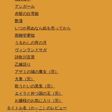
アシガール
赤髪の白雪姫
艶漢
いつか死ぬなら絵を売ってから
雨柳堂夢咄
うるわしの宵の月
ヴィンランドサガ
詩歌川百景
乙嫁語り
アザミの城の魔女（完）
大奥（完）
歌うたいの黒兎（完）
エイラと外つ国の王（完）
お嬢様のお気に入り（完）
タイトル名（か～こ）のレビュー