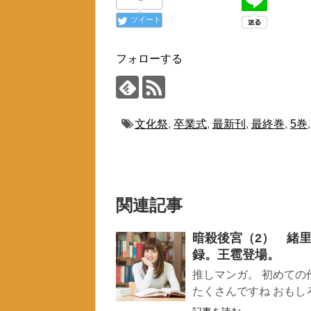
ツイート
フォローする
文化祭
,
卒業式
,
最新刊
,
最終巻
,
5巻
関連記事
暗殺後宮（2） 緒
録。王雹登場。
推しマンガ。 初めて
たくさんですね おもしろ