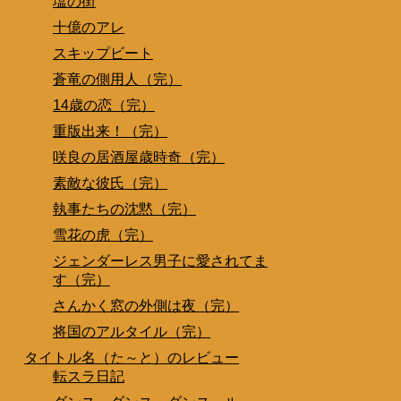
塩の街
十億のアレ
スキップビート
蒼竜の側用人（完）
14歳の恋（完）
重版出来！（完）
咲良の居酒屋歳時奇（完）
素敵な彼氏（完）
執事たちの沈黙（完）
雪花の虎（完）
ジェンダーレス男子に愛されてま
す（完）
さんかく窓の外側は夜（完）
将国のアルタイル（完）
タイトル名（た～と）のレビュー
転スラ日記