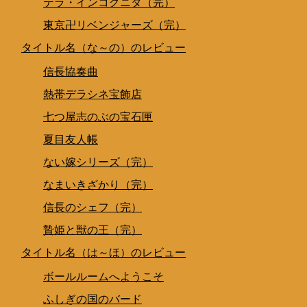
テラ・インコグニタ（完）
東京卍リベンジャーズ（完）
タイトル名（な～の）のレビュー
信長協奏曲
熱帯デラシネ宝飾店
七つ屋志のぶの宝石匣
夏目友人帳
ない嫁シリーズ（完）
なまいきざかり（完）
信長のシェフ（完）
贄姫と獣の王（完）
タイトル名（は～ほ）のレビュー
ボールルームへようこそ
ふしぎの国のバード