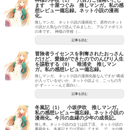
神様の学校（1） 八百万ご指南いたし
ます 十屋つぐみ 推しマンガ。私の感
想レビュー備忘録。ネット小説の漫画
化。
推しマンガ。 ネット小説の漫画化で、原作のネット
小説が人気なので読んでみました。 アルファポリス
の本です。 神様の学校（...
記事を読む
冒険者ライセンスを剥奪されたおっさん
だけど、愛娘ができたのでのんびり人生
を謳歌する（9） 唯浦史 推しマン
ガ。私の感想レビュー備忘録。
推しマンガ。 ネット小説の漫画化版なんですが 構成
が入っているせいか、ネット小説より、こっちの方
が ず～～～～んと面白い...
記事を読む
冬嵐記（1） 小坂伊吹 推しマンガ。
私の感想レビュー備忘録。ネット小説の
漫画化。今川の血縁の少年の成長記。
推し本。ネット小説のほうは読了済。 ネット小説の
書籍化も、冬嵐記までは完結してます。 で、その後