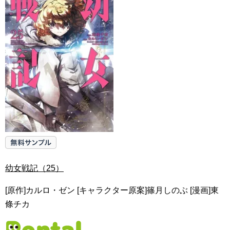
幼女戦記（25）
[原作]カルロ・ゼン [キャラクター原案]篠月しのぶ [漫画]東
條チカ