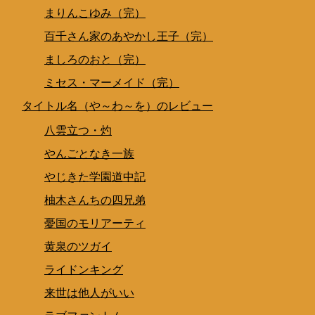
まりんこゆみ（完）
百千さん家のあやかし王子（完）
ましろのおと（完）
ミセス・マーメイド（完）
タイトル名（や～わ～を）のレビュー
八雲立つ・灼
やんごとなき一族
やじきた学園道中記
柚木さんちの四兄弟
憂国のモリアーティ
黄泉のツガイ
ライドンキング
来世は他人がいい