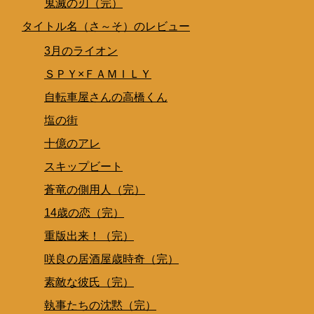
鬼滅の刃（完）
タイトル名（さ～そ）のレビュー
3月のライオン
ＳＰＹ×ＦＡＭＩＬＹ
自転車屋さんの高橋くん
塩の街
十億のアレ
スキップビート
蒼竜の側用人（完）
14歳の恋（完）
重版出来！（完）
咲良の居酒屋歳時奇（完）
素敵な彼氏（完）
執事たちの沈黙（完）