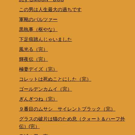
この男は人生最大の過ちです
軍靴のバルツァー
黒執事（枢やな）
下足痕踏んじゃいました
風光る（完）
輝夜伝（完）
極妻デイズ（完）
コレットは死ぬことにした（完）
ゴールデンカムイ（完）
ぎんぎつね（完）
９番目のムサシ サイレントブラック（完）
グラスの破片は猫のため息（クォート＆ハーフ外
伝）(完）