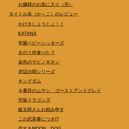
お嬢様のお気に入り（完）
タイトル名（か～こ）のレビュー
かげきしょうじょ！！
KATANA
学園ベビーシッターズ
きのう何食べた？
金色のマビノギオン
岸辺の唄シリーズ
キングダム
９番目のムサシ ゴーストアンドグレイ
空挺ドラゴンズ
銀太郎さんお頼み申す
この恋茶番につき!?
恋するMOON DOG