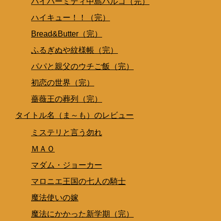
ハイパーミディ中島ハルコ（完）
ハイキュー！！（完）
Bread&Butter（完）
ふるぎぬや紋様帳（完）
パパと親父のウチご飯（完）
初恋の世界（完）
薔薇王の葬列（完）
タイトル名（ま～も）のレビュー
ミステリと言う勿れ
ＭＡＯ
マダム・ジョーカー
マロニエ王国の七人の騎士
魔法使いの嫁
魔法にかかった新学期（完）