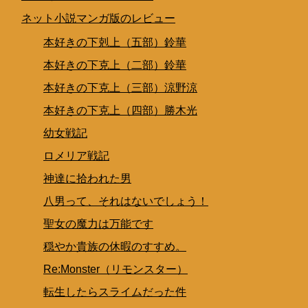
ネット小説マンガ版のレビュー
本好きの下剋上（五部）鈴華
本好きの下克上（二部）鈴華
本好きの下克上（三部）涼野涼
本好きの下克上（四部）勝木光
幼女戦記
ロメリア戦記
神達に拾われた男
八男って、それはないでしょう！
聖女の魔力は万能です
穏やか貴族の休暇のすすめ。
Re:Monster（リモンスター）
転生したらスライムだった件