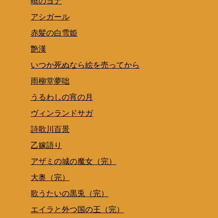
暁のヨナ
アシガール
赤髪の白雪姫
艶漢
いつか死ぬなら絵を売ってから
雨柳堂夢咄
うるわしの宵の月
ヴィンランドサガ
詩歌川百景
乙嫁語り
アザミの城の魔女（完）
大奥（完）
歌うたいの黒兎（完）
エイラと外つ国の王（完）