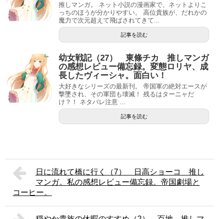
推しマンガ。 ネット小説の漫画家で、ネットよりこ
っちのほうが分かりやすい。 高位貴族が、だれかの
魔力で次元超えて飛ばされてきて...
記事を読む
幼女戦記（27） 東條チカ 推しマンガ
の感想レビュー備忘録。変態ロリヤ、成
長したヴィーシャ。面白い！
大好きなシリーズの最新刊。 帝国軍の絶対エースが
撃墜され、その軍団も壊滅！ 残るはターニャだ
け？！ ネタバレ注意 ...
記事を読む
日に流れて橋に行く（7） 日高ショーコ 推し
マンガ。私の感想レビュー備忘録。帝国劇場と
コーヒー。
穏やか貴族の休暇のすすめ（2） 百地 推しマ