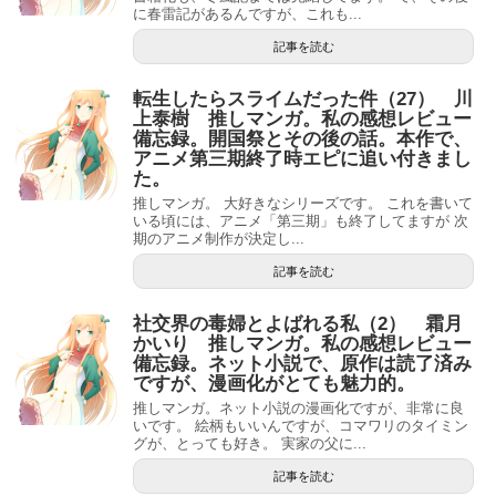
に春雷記があるんですが、これも...
記事を読む
転生したらスライムだった件（27） 川
上泰樹 推しマンガ。私の感想レビュー
備忘録。開国祭とその後の話。本作で、
アニメ第三期終了時エピに追い付きまし
た。
推しマンガ。 大好きなシリーズです。 これを書いて
いる頃には、アニメ「第三期」も終了してますが 次
期のアニメ制作が決定し...
記事を読む
社交界の毒婦とよばれる私（2） 霜月
かいり 推しマンガ。私の感想レビュー
備忘録。ネット小説で、原作は読了済み
ですが、漫画化がとても魅力的。
推しマンガ。ネット小説の漫画化ですが、非常に良
いです。 絵柄もいいんですが、コマワリのタイミン
グが、とっても好き。 実家の父に...
記事を読む