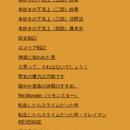
本好きの下克上（二部）鈴華
本好きの下克上（三部）涼野涼
本好きの下克上（四部）勝木光
幼女戦記
ロメリア戦記
神達に拾われた男
八男って、それはないでしょう！
聖女の魔力は万能です
穏やか貴族の休暇のすすめ。
Re:Monster（リモンスター）
転生したらスライムだった件
転生したらスライムだった件・クレイマン
REVENGE