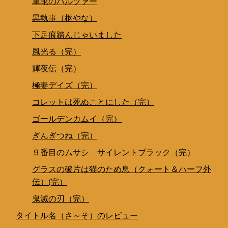
軍靴のバルツァー
黒執事（枢やな）
下足痕踏んじゃいました
風光る（完）
輝夜伝（完）
極妻デイズ（完）
コレットは死ぬことにした（完）
ゴールデンカムイ（完）
ぎんぎつね（完）
９番目のムサシ サイレントブラック（完）
グラスの破片は猫のため息（クォート＆ハーフ外
伝）(完）
鬼滅の刃（完）
タイトル名（さ～そ）のレビュー