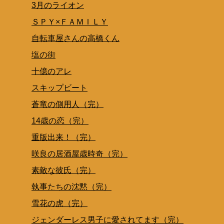
3月のライオン
ＳＰＹ×ＦＡＭＩＬＹ
自転車屋さんの高橋くん
塩の街
十億のアレ
スキップビート
蒼竜の側用人（完）
14歳の恋（完）
重版出来！（完）
咲良の居酒屋歳時奇（完）
素敵な彼氏（完）
執事たちの沈黙（完）
雪花の虎（完）
ジェンダーレス男子に愛されてます（完）