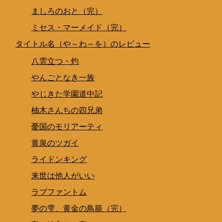
ましろのおと（完）
ミセス・マーメイド（完）
タイトル名（や～わ～を）のレビュー
八雲立つ・灼
やんごとなき一族
やじきた学園道中記
柚木さんちの四兄弟
憂国のモリアーティ
黄泉のツガイ
ライドンキング
来世は他人がいい
ラブファントム
夢の雫、黄金の鳥籠（完）