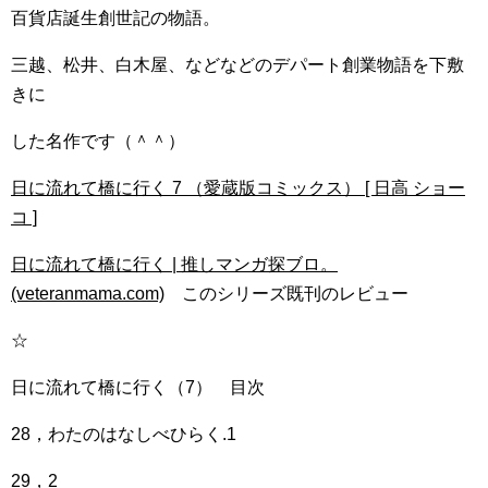
百貨店誕生創世記の物語。
三越、松井、白木屋、などなどのデパート創業物語を下敷
きに
した名作です（＾＾）
日に流れて橋に行く 7 （愛蔵版コミックス） [ 日高 ショー
コ ]
日に流れて橋に行く | 推しマンガ探ブロ。
(veteranmama.com)
このシリーズ既刊のレビュー
☆
日に流れて橋に行く（7） 目次
28，わたのはなしべひらく.1
29，2