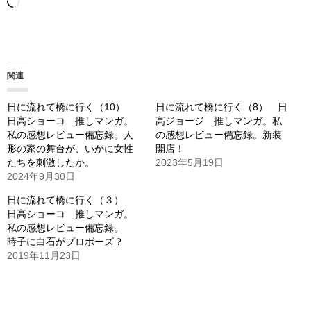
読
み
込
み
関連
中…
日に流れて橋に行く（10）
日に流れて橋に行く（8） 日
日高ショーコ 推しマンガ。
高ジョージ 推しマンガ。私
私の感想レビュー備忘録。人
の感想レビュー備忘録。新装
形の家の舞台が、いかに女性
開店！
たちを刺激したか。
2023年5月19日
2024年9月30日
日に流れて橋に行く（３）
日高ショーコ 推しマンガ。
私の感想レビュー備忘録。
時子に白石がプロポーズ？
2019年11月23日