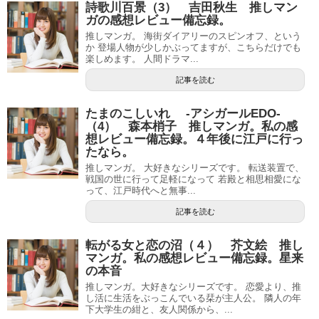
詩歌川百景（3） 吉田秋生 推しマン
ガの感想レビュー備忘録。
推しマンガ。 海街ダイアリーのスピンオフ、という
か 登場人物が少しかぶってますが、こちらだけでも
楽しめます。 人間ドラマ...
記事を読む
たまのこしいれ -アシガールEDO-
（4） 森本梢子 推しマンガ。私の感
想レビュー備忘録。４年後に江戸に行っ
たなら。
推しマンガ。 大好きなシリーズです。 転送装置で、
戦国の世に行って足軽になって 若殿と相思相愛にな
って、江戸時代へと無事...
記事を読む
転がる女と恋の沼（４） 芥文絵 推し
マンガ。私の感想レビュー備忘録。星来
の本音
推しマンガ。大好きなシリーズです。 恋愛より、推
し活に生活をぶっこんでいる栞が主人公。 隣人の年
下大学生の紺と、友人関係から、...