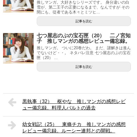
推しマンガ。大好きなシリーズです。 身分違いの白
雪が、第二王子の正妻になるまで、なんですが その
間にも、従者である木々とミツヒ...
記事を読む
七つ屋志のぶの宝石匣（20） 二ノ宮知
子 推しマンガの感想レビュー備忘録。
推しマンガ。 ついに20巻だわ。 まだ、謎解きは進ん
でないけど・・。 ネタバレ注意 七つ屋志のぶの宝石
匣（20） ...
記事を読む
黒執事（32） 枢やな 推しマンガの感想レビ
ュー備忘録。料理人バルトの過去
幼女戦記（25） 東條チカ 推しマンガの感想
レビュー備忘録。ルーシー連邦との開戦。