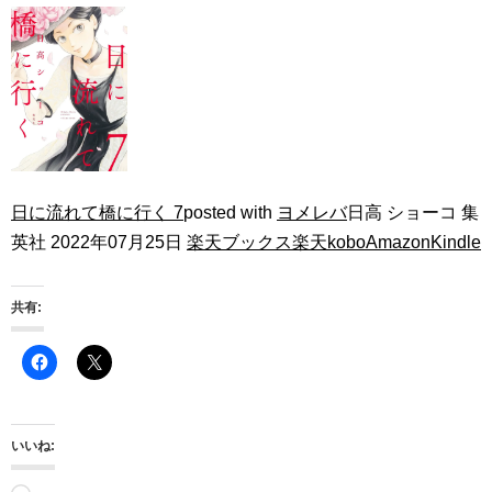
日に流れて橋に行く 7
posted with
ヨメレバ
日高 ショーコ 集
英社 2022年07月25日
楽天ブックス
楽天kobo
Amazon
Kindle
共有:
いいね: