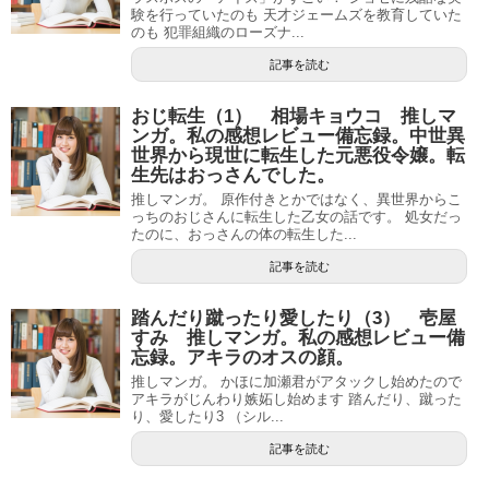
験を行っていたのも 天才ジェームズを教育していた
のも 犯罪組織のローズナ...
記事を読む
おじ転生（1） 相場キョウコ 推しマ
ンガ。私の感想レビュー備忘録。中世異
世界から現世に転生した元悪役令嬢。転
生先はおっさんでした。
推しマンガ。 原作付きとかではなく、異世界からこ
っちのおじさんに転生した乙女の話です。 処女だっ
たのに、おっさんの体の転生した...
記事を読む
踏んだり蹴ったり愛したり（3） 壱屋
すみ 推しマンガ。私の感想レビュー備
忘録。アキラのオスの顔。
推しマンガ。 かほに加瀬君がアタックし始めたので
アキラがじんわり嫉妬し始めます 踏んだり、蹴った
り、愛したり3 （シル...
記事を読む