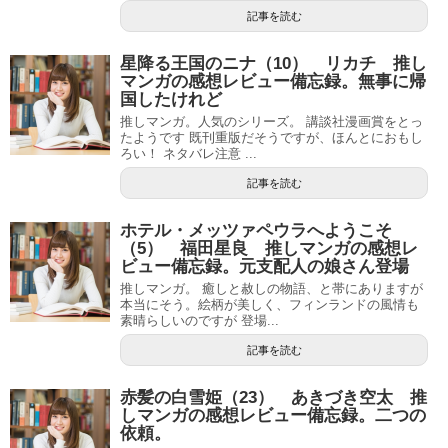
記事を読む
星降る王国のニナ（10） リカチ 推し
マンガの感想レビュー備忘録。無事に帰
国したけれど
推しマンガ。人気のシリーズ。 講談社漫画賞をとっ
たようです 既刊重版だそうですが、ほんとにおもし
ろい！ ネタバレ注意 ...
記事を読む
ホテル・メッツァペウラへようこそ
（5） 福田星良 推しマンガの感想レ
ビュー備忘録。元支配人の娘さん登場
推しマンガ。 癒しと赦しの物語、と帯にありますが
本当にそう。絵柄が美しく、フィンランドの風情も
素晴らしいのですが 登場...
記事を読む
赤髪の白雪姫（23） あきづき空太 推
しマンガの感想レビュー備忘録。二つの
依頼。