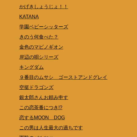
かげきしょうじょ！！
KATANA
学園ベビーシッターズ
きのう何食べた？
金色のマビノギオン
岸辺の唄シリーズ
キングダム
９番目のムサシ ゴーストアンドグレイ
空挺ドラゴンズ
銀太郎さんお頼み申す
この恋茶番につき!?
恋するMOON DOG
この男は人生最大の過ちです