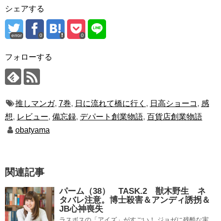
シェアする
error
0
0
フォローする
推しマンガ
,
7巻
,
日に流れて橋に行く
,
日高ショーコ
,
感
想
,
レビュー
,
備忘録
,
デパート創業物語
,
百貨店創業物語
obatyama
関連記事
パーム（38） TASK.2 獣木野生 ネ
タバレ注意。博士殺害＆アンディ誘拐＆
JB心神喪失
ラスボスの「アイズ」がすごい！ ジョゼに残酷な実