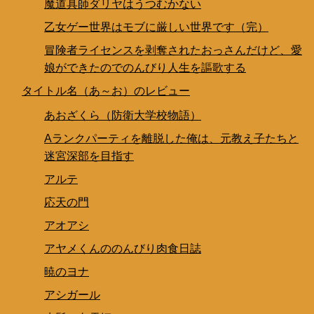
魔道具師ダリヤはうつむかない
乙女ゲー世界はモブに厳しい世界です（完）
冒険者ライセンスを剥奪されたおっさんだけど、愛
娘ができたのでのんびり人生を謳歌する
タイトル名（あ～お）のレビュー
あおざくら（防衛大学校物語）
Aランクパーティを離脱した俺は、元教え子たちと
迷宮深部を目指す
アルテ
応天の門
アオアシ
アヤメくんののんびり肉食日誌
暁のヨナ
アシガール