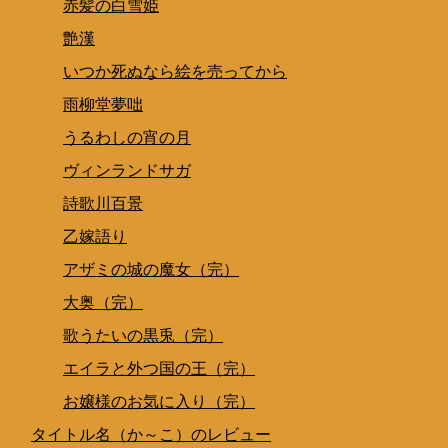
赤髪の白雪姫
艶漢
いつか死ぬなら絵を売ってから
雨柳堂夢咄
うるわしの宵の月
ヴィンランドサガ
詩歌川百景
乙嫁語り
アザミの城の魔女（完）
大奥（完）
歌うたいの黒兎（完）
エイラと外つ国の王（完）
お嬢様のお気に入り（完）
タイトル名（か～こ）のレビュー