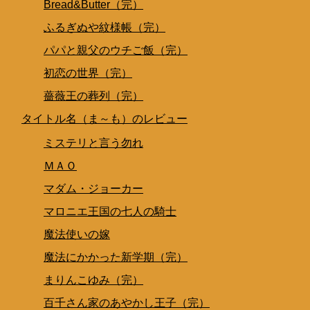
Bread&Butter（完）
ふるぎぬや紋様帳（完）
パパと親父のウチご飯（完）
初恋の世界（完）
薔薇王の葬列（完）
タイトル名（ま～も）のレビュー
ミステリと言う勿れ
ＭＡＯ
マダム・ジョーカー
マロニエ王国の七人の騎士
魔法使いの嫁
魔法にかかった新学期（完）
まりんこゆみ（完）
百千さん家のあやかし王子（完）