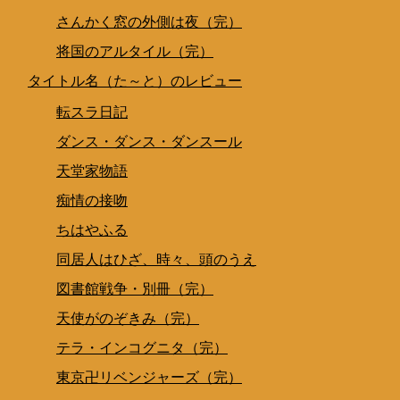
さんかく窓の外側は夜（完）
将国のアルタイル（完）
タイトル名（た～と）のレビュー
転スラ日記
ダンス・ダンス・ダンスール
天堂家物語
痴情の接吻
ちはやふる
同居人はひざ、時々、頭のうえ
図書館戦争・別冊（完）
天使がのぞきみ（完）
テラ・インコグニタ（完）
東京卍リベンジャーズ（完）