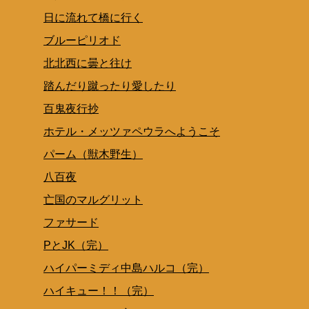
日に流れて橋に行く
ブルーピリオド
北北西に曇と往け
踏んだり蹴ったり愛したり
百鬼夜行抄
ホテル・メッツァペウラへようこそ
パーム（獣木野生）
八百夜
亡国のマルグリット
ファサード
PとJK（完）
ハイパーミディ中島ハルコ（完）
ハイキュー！！（完）