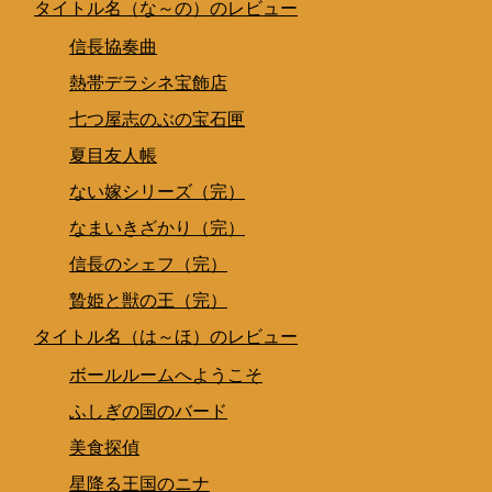
タイトル名（な～の）のレビュー
信長協奏曲
熱帯デラシネ宝飾店
七つ屋志のぶの宝石匣
夏目友人帳
ない嫁シリーズ（完）
なまいきざかり（完）
信長のシェフ（完）
贄姫と獣の王（完）
タイトル名（は～ほ）のレビュー
ボールルームへようこそ
ふしぎの国のバード
美食探偵
星降る王国のニナ