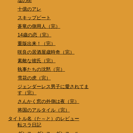
塩の街
十億のアレ
スキップビート
蒼竜の側用人（完）
14歳の恋（完）
重版出来！（完）
咲良の居酒屋歳時奇（完）
素敵な彼氏（完）
執事たちの沈黙（完）
雪花の虎（完）
ジェンダーレス男子に愛されてま
す（完）
さんかく窓の外側は夜（完）
将国のアルタイル（完）
タイトル名（た～と）のレビュー
転スラ日記