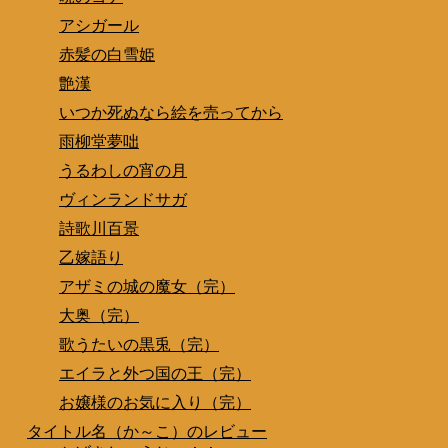
アシガール
赤髪の白雪姫
艶漢
いつか死ぬなら絵を売ってから
雨柳堂夢咄
うるわしの宵の月
ヴィンランドサガ
詩歌川百景
乙嫁語り
アザミの城の魔女（完）
大奥（完）
歌うたいの黒兎（完）
エイラと外つ国の王（完）
お嬢様のお気に入り（完）
タイトル名（か～こ）のレビュー