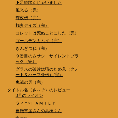
下足痕踏んじゃいました
風光る（完）
輝夜伝（完）
極妻デイズ（完）
コレットは死ぬことにした（完）
ゴールデンカムイ（完）
ぎんぎつね（完）
９番目のムサシ サイレントブラ
ック（完）
グラスの破片は猫のため息（クォ
ート＆ハーフ外伝）(完）
鬼滅の刃（完）
タイトル名（さ～そ）のレビュー
3月のライオン
ＳＰＹ×ＦＡＭＩＬＹ
自転車屋さんの高橋くん