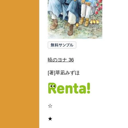
暁のヨナ 36
[著]草凪みずほ
☆
★