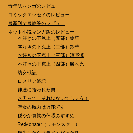
青年誌マンガのレビュー
コミックエッセイのレビュー
最新刊で最終巻のレビュー
ネット小説マンガ版のレビュー
本好きの下剋上（五部）鈴華
本好きの下克上（二部）鈴華
本好きの下克上（三部）涼野涼
本好きの下克上（四部）勝木光
幼女戦記
ロメリア戦記
神達に拾われた男
八男って、それはないでしょう！
聖女の魔力は万能です
穏やか貴族の休暇のすすめ。
Re:Monster（リモンスター）
転生したらスライムだった件