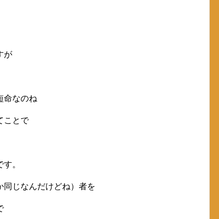
すが
短命なのね
てことで
です。
か同じなんだけどね）者を
で