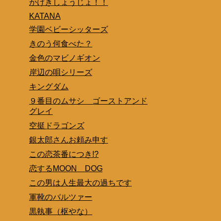
かげきしょうじょ！！
KATANA
学園ベビーシッターズ
きのう何食べた？
金色のマビノギオン
岸辺の唄シリーズ
キングダム
９番目のムサシ ゴーストアンド
グレイ
空挺ドラゴンズ
銀太郎さんお頼み申す
この恋茶番につき!?
恋するMOON DOG
この男は人生最大の過ちです
軍靴のバルツァー
黒執事（枢やな）