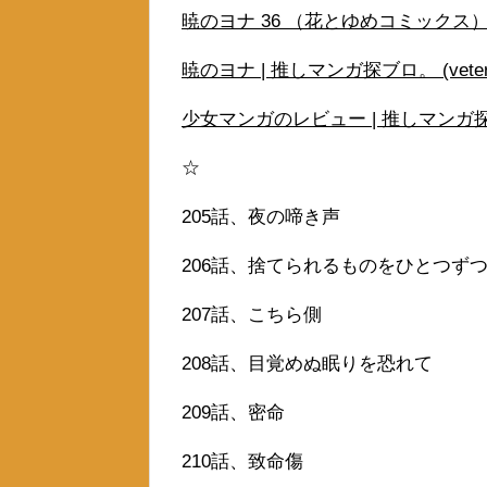
暁のヨナ 36 （花とゆめコミックス） [
暁のヨナ | 推しマンガ探ブロ。 (vetera
少女マンガのレビュー | 推しマンガ探ブロ。
☆
205話、夜の啼き声
206話、捨てられるものをひとつず
207話、こちら側
208話、目覚めぬ眠りを恐れて
209話、密命
210話、致命傷