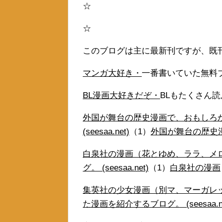
☆
☆
このブログは主に最新刊ですが、既
マンガ大好き・
一番書いていた無料
BL漫画大好きだぞ・
BLもたくさん
外国が舞台の歴史漫画で、おもしろ
(seesaa.net)
（1）
外国が舞台の歴史
白泉社の漫画（花とゆめ、ララ、メ
グ。 (seesaa.net)
（1）
白泉社の漫画
集英社の少女漫画（別マ、マーガレ
た漫画を紹介するブログ。 (seesaa.ne