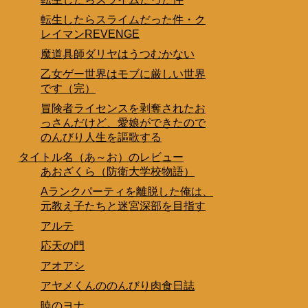
転生したらスライムだった件・ク
レイマンREVENGE
魔道具師ダリヤはうつむかない
乙女ゲー世界はモブに厳しい世界
です（完）
冒険者ライセンスを剥奪されたお
っさんだけど、愛娘ができたので
のんびり人生を謳歌する
タイトル名（あ～お）のレビュー
あおざくら（防衛大学校物語）
Aランクパーティを離脱した俺は、
元教え子たちと迷宮深部を目指す
アルテ
応天の門
アオアシ
アヤメくんののんびり肉食日誌
暁のヨナ