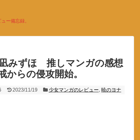
ビュー備忘録。
草凪みずほ 推しマンガの感想
戒からの侵攻開始。
6
2023/11/19
少女マンガのレビュー
,
暁のヨナ