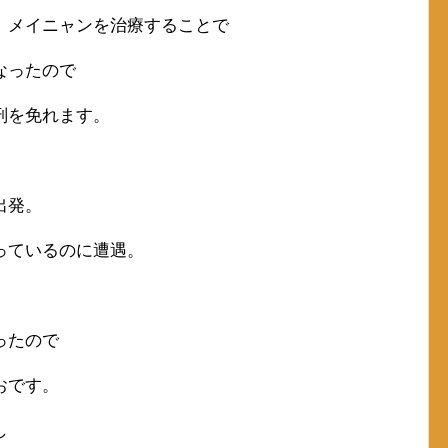
、メイニャンを治療することで
なったので
刑を免れます。
出発。
っているのに遭遇。
ったので
おです。
し