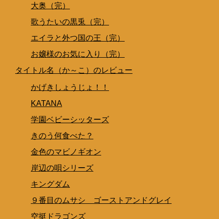
大奥（完）
歌うたいの黒兎（完）
エイラと外つ国の王（完）
お嬢様のお気に入り（完）
タイトル名（か～こ）のレビュー
かげきしょうじょ！！
KATANA
学園ベビーシッターズ
きのう何食べた？
金色のマビノギオン
岸辺の唄シリーズ
キングダム
９番目のムサシ ゴーストアンドグレイ
空挺ドラゴンズ