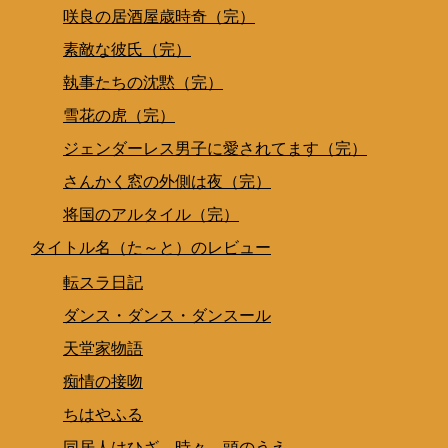
咲良の居酒屋歳時奇（完）
素敵な彼氏（完）
執事たちの沈黙（完）
雪花の虎（完）
ジェンダーレス男子に愛されてます（完）
さんかく窓の外側は夜（完）
将国のアルタイル（完）
タイトル名（た～と）のレビュー
転スラ日記
ダンス・ダンス・ダンスール
天堂家物語
痴情の接吻
ちはやふる
同居人はひざ、時々、頭のうえ