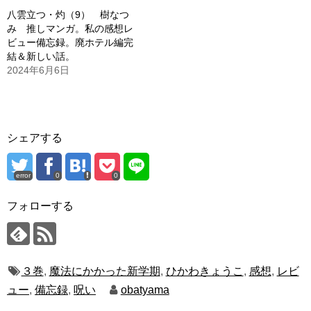
八雲立つ・灼（9） 樹なつ
み 推しマンガ。私の感想レ
ビュー備忘録。廃ホテル編完
結＆新しい話。
2024年6月6日
シェアする
error
0
0
フォローする
３巻
,
魔法にかかった新学期
,
ひかわきょうこ
,
感想
,
レビ
ュー
,
備忘録
,
呪い
obatyama