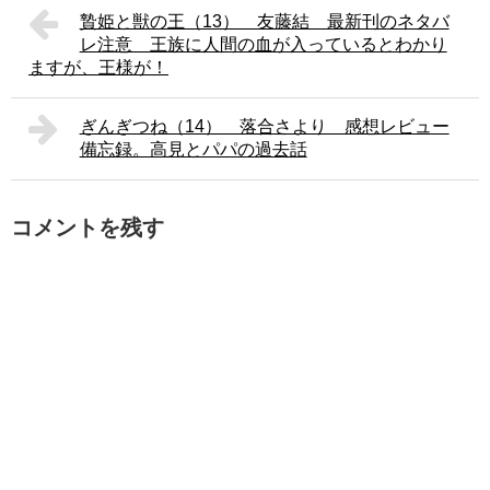
贄姫と獣の王（13） 友藤結 最新刊のネタバ
レ注意 王族に人間の血が入っているとわかり
ますが、王様が！
ぎんぎつね（14） 落合さより 感想レビュー
備忘録。高見とパパの過去話
コメントを残す