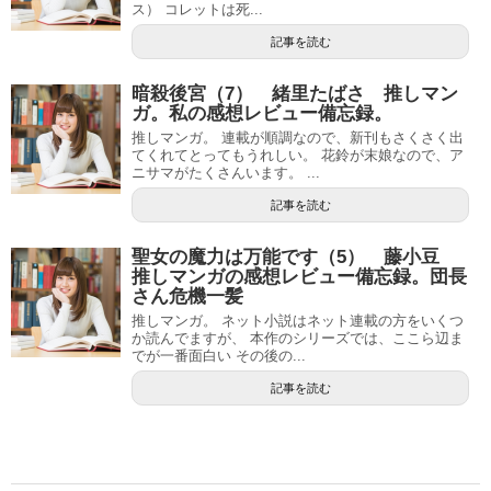
ス） コレットは死...
記事を読む
暗殺後宮（7） 緒里たばさ 推しマン
ガ。私の感想レビュー備忘録。
推しマンガ。 連載が順調なので、新刊もさくさく出
てくれてとってもうれしい。 花鈴が末娘なので、ア
ニサマがたくさんいます。 ...
記事を読む
聖女の魔力は万能です（5） 藤小豆
推しマンガの感想レビュー備忘録。団長
さん危機一髪
推しマンガ。 ネット小説はネット連載の方をいくつ
か読んでますが、 本作のシリーズでは、ここら辺ま
でが一番面白い その後の...
記事を読む