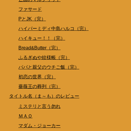
ファサード
PとJK（完）
ハイパーミディ中島ハルコ（完）
ハイキュー！！（完）
Bread&Butter（完）
ふるぎぬや紋様帳（完）
パパと親父のウチご飯（完）
初恋の世界（完）
薔薇王の葬列（完）
タイトル名（ま～も）のレビュー
ミステリと言う勿れ
ＭＡＯ
マダム・ジョーカー