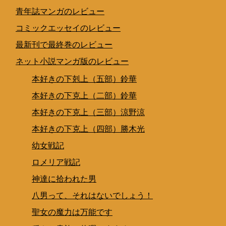
青年誌マンガのレビュー
コミックエッセイのレビュー
最新刊で最終巻のレビュー
ネット小説マンガ版のレビュー
本好きの下剋上（五部）鈴華
本好きの下克上（二部）鈴華
本好きの下克上（三部）涼野涼
本好きの下克上（四部）勝木光
幼女戦記
ロメリア戦記
神達に拾われた男
八男って、それはないでしょう！
聖女の魔力は万能です