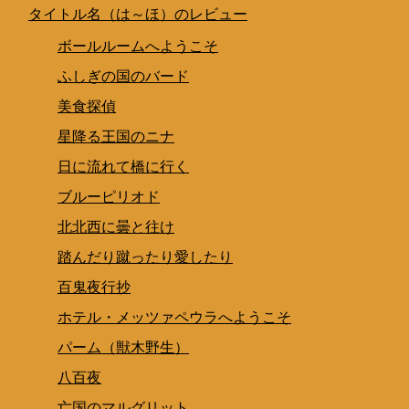
タイトル名（は～ほ）のレビュー
ボールルームへようこそ
ふしぎの国のバード
美食探偵
星降る王国のニナ
日に流れて橋に行く
ブルーピリオド
北北西に曇と往け
踏んだり蹴ったり愛したり
百鬼夜行抄
ホテル・メッツァペウラへようこそ
パーム（獣木野生）
八百夜
亡国のマルグリット