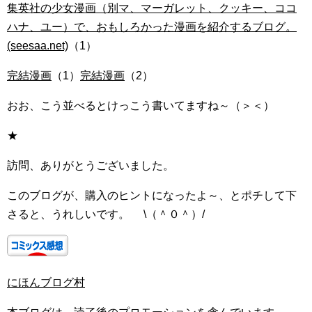
集英社の少女漫画（別マ、マーガレット、クッキー、ココ
ハナ、ユー）で、おもしろかった漫画を紹介するブログ。
(seesaa.net)
（1）
完結漫画
（1）
完結漫画
（2）
おお、こう並べるとけっこう書いてますね～（＞＜）
★
訪問、ありがとうございました。
このブログが、購入のヒントになったよ～、とポチして下
さると、うれしいです。 \（＾０＾）/
にほんブログ村