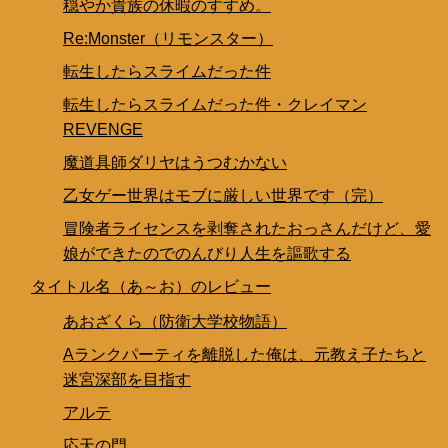
穏やか貴族の休暇のすすめ。
Re:Monster（リモンスター）
転生したらスライムだった件
転生したらスライムだった件・クレイマン
REVENGE
魔道具師ダリヤはうつむかない
乙女ゲー世界はモブに厳しい世界です（完）
冒険者ライセンスを剥奪されたおっさんだけど、愛
娘ができたのでのんびり人生を謳歌する
タイトル名（あ～お）のレビュー
あおざくら（防衛大学校物語）
Aランクパーティを離脱した俺は、元教え子たちと
迷宮深部を目指す
アルテ
応天の門