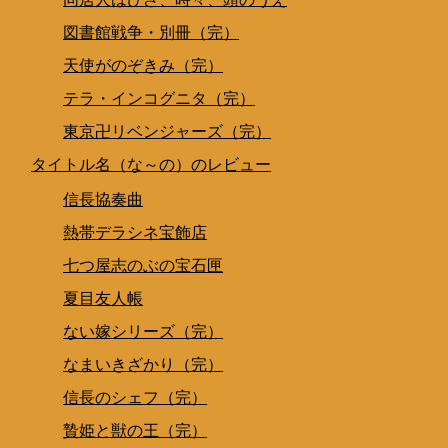
図書館戦争・別冊（完）
天使がのぞきみ（完）
テラ・インコグニタ（完）
東京卍リベンジャーズ（完）
タイトル名（な～の）のレビュー
信長協奏曲
熱帯デラシネ宝飾店
七つ屋志のぶの宝石匣
夏目友人帳
ない嫁シリーズ（完）
なまいきざかり（完）
信長のシェフ（完）
贄姫と獣の王（完）