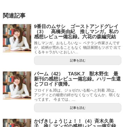
関連記事
9番目のムサシ ゴーストアンドグレイ
（3） 高橋美由紀 推しマンガ。私の
感想レビュー備忘録。六花の森編完結
推しマンガ。おもしろいな～ ベテラン作家さんです
が、絵柄が荒れることもなく 物語展開もツボで 出て
くるキャラがいとおしい...
記事を読む
パーム（42） TASK.7 獣木野生 最
新刊の感想レビュー備忘録。ハリー生還
とフロイド復帰。
フロイド＆JBは、ジョゼのいる船へと到着 JBは、
アンディとの秘密の絆がなくなって なんか、弱くな
ってます。 今までは、...
記事を読む
かげきしょうじょ！！（4）斉木久美
子 推しマンガの感想レビュー備忘録。