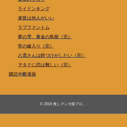
ライドンキング
来世は他人がいい
ラブファントム
夢の雫、黄金の鳥籠（完）
宵の嫁入り（完）
八雲さんは餌づけがしたい（完）
ヲタクに恋は難しい（完）
購読中断漫画
© 2019
推しマンガ探ブロ。
.