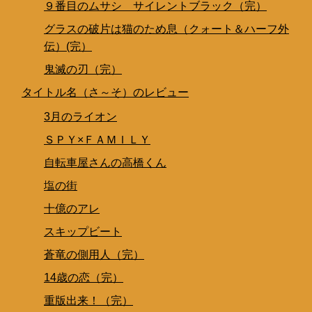
９番目のムサシ サイレントブラック（完）
グラスの破片は猫のため息（クォート＆ハーフ外
伝）(完）
鬼滅の刃（完）
タイトル名（さ～そ）のレビュー
3月のライオン
ＳＰＹ×ＦＡＭＩＬＹ
自転車屋さんの高橋くん
塩の街
十億のアレ
スキップビート
蒼竜の側用人（完）
14歳の恋（完）
重版出来！（完）