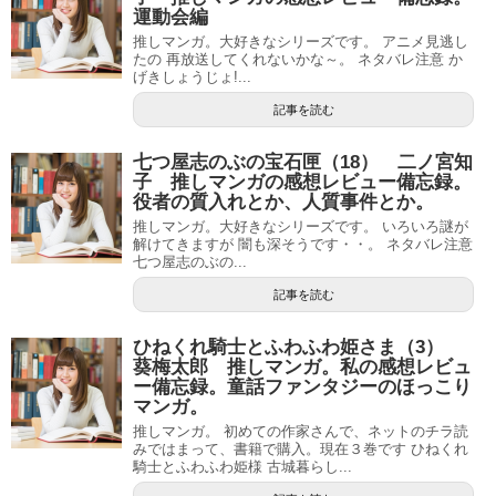
運動会編
推しマンガ。大好きなシリーズです。 アニメ見逃し
たの 再放送してくれないかな～。 ネタバレ注意 か
げきしょうじょ!...
記事を読む
七つ屋志のぶの宝石匣（18） 二ノ宮知
子 推しマンガの感想レビュー備忘録。
役者の質入れとか、人質事件とか。
推しマンガ。大好きなシリーズです。 いろいろ謎が
解けてきますが 闇も深そうです・・。 ネタバレ注意
七つ屋志のぶの...
記事を読む
ひねくれ騎士とふわふわ姫さま（3）
葵梅太郎 推しマンガ。私の感想レビュ
ー備忘録。童話ファンタジーのほっこり
マンガ。
推しマンガ。 初めての作家さんで、ネットのチラ読
みではまって、書籍で購入。現在３巻です ひねくれ
騎士とふわふわ姫様 古城暮らし...