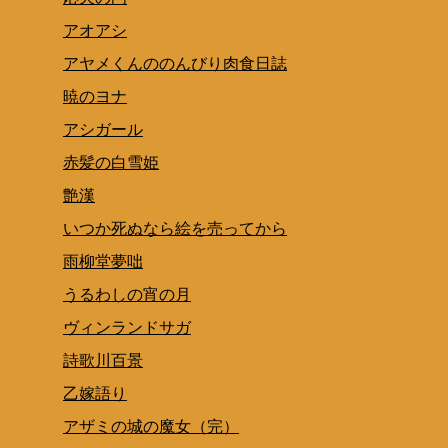
アオアシ
アヤメくんののんびり肉食日誌
暁のヨナ
アシガール
赤髪の白雪姫
艶漢
いつか死ぬなら絵を売ってから
雨柳堂夢咄
うるわしの宵の月
ヴィンランドサガ
詩歌川百景
乙嫁語り
アザミの城の魔女（完）