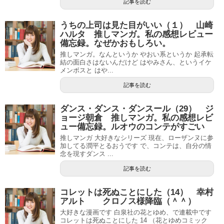
記事を読む
うちの上司は見た目がいい（１） 山崎
ハルタ 推しマンガ。私の感想レビュー
備忘録。なぜかおもしろい。
推しマンガ。なんというか やおい系というか 起承転
結の面白さはないんだけど はやみさん、というイケ
メンボスと はや...
記事を読む
ダンス・ダンス・ダンスール（29） ジ
ョージ朝倉 推しマンガ。私の感想レビ
ュー備忘録。ルオウのコンテがすごい
推しマンガ 大好きなシリーズ 現在、ローザンヌに参
加してる潤平とるおうです で、コンテは、自分の情
念を現すダンス ...
記事を読む
コレットは死ぬことにした（14） 幸村
アルト クロノス様降臨（＾＾）
大好きな漫画です 白泉社の花とゆめ、で連載中です
コレットは死ぬことにした 14 （花とゆめコミック