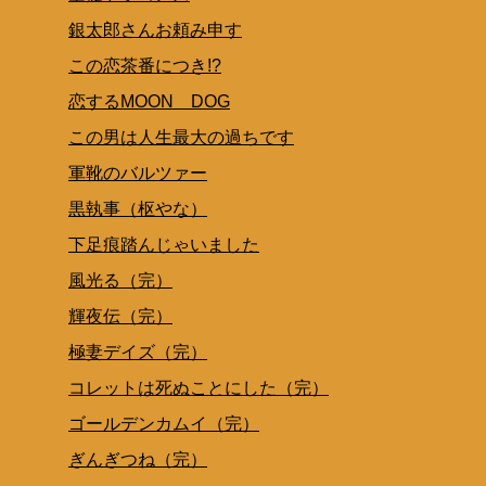
銀太郎さんお頼み申す
この恋茶番につき!?
恋するMOON DOG
この男は人生最大の過ちです
軍靴のバルツァー
黒執事（枢やな）
下足痕踏んじゃいました
風光る（完）
輝夜伝（完）
極妻デイズ（完）
コレットは死ぬことにした（完）
ゴールデンカムイ（完）
ぎんぎつね（完）