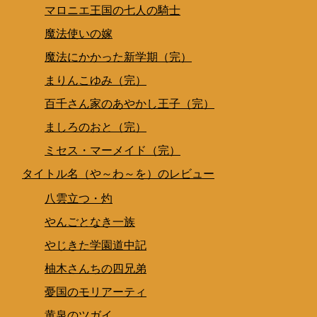
マロニエ王国の七人の騎士
魔法使いの嫁
魔法にかかった新学期（完）
まりんこゆみ（完）
百千さん家のあやかし王子（完）
ましろのおと（完）
ミセス・マーメイド（完）
タイトル名（や～わ～を）のレビュー
八雲立つ・灼
やんごとなき一族
やじきた学園道中記
柚木さんちの四兄弟
憂国のモリアーティ
黄泉のツガイ