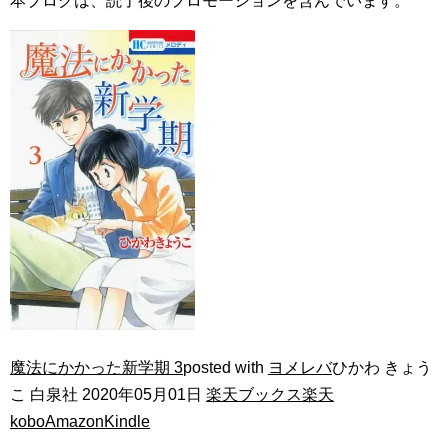
本ブログは、読了後のプロモーションを含んでいます。
魔法にかかった新学期 3
posted with
ヨメレバ
ひかわ きょう
こ 白泉社 2020年05月01日
楽天ブックス
楽天
kobo
Amazon
Kindle