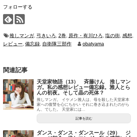
フォローする
推しマンガ
,
弓きいろ
,
2巻
,
原作・有川ひろ
,
塩の街
,
感想
,
レビュー
,
備忘録
,
自衛隊三部作
obatyama
関連記事
天堂家物語（13） 斉藤けん 推しマン
ガ。私の感想レビュー備忘録。雅人とら
んの初夜。そして晶の死体？
推しマンガ。 イケメン雅人は、母を殺した天堂家本
家への復讐を心にちかい それに巻き込まれたのがら
ん、でした。 天堂家には...
記事を読む
ダンス・ダンス・ダンスール（29） ジ