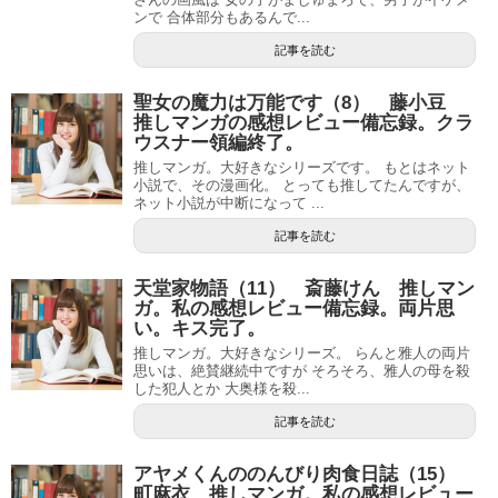
ンで 合体部分もあるんで...
記事を読む
聖女の魔力は万能です（8） 藤小豆
推しマンガの感想レビュー備忘録。クラ
ウスナー領編終了。
推しマンガ。大好きなシリーズです。 もとはネット
小説で、その漫画化。 とっても推してたんですが、
ネット小説が中断になって ...
記事を読む
天堂家物語（11） 斎藤けん 推しマン
ガ。私の感想レビュー備忘録。両片思
い。キス完了。
推しマンガ。大好きなシリーズ。 らんと雅人の両片
思いは、絶賛継続中ですが そろそろ、雅人の母を殺
した犯人とか 大奥様を殺...
記事を読む
アヤメくんののんびり肉食日誌（15）
町麻衣 推しマンガ。私の感想レビュー