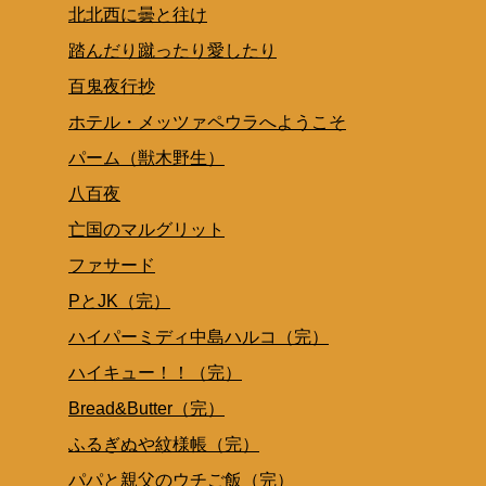
北北西に曇と往け
踏んだり蹴ったり愛したり
百鬼夜行抄
ホテル・メッツァペウラへようこそ
パーム（獣木野生）
八百夜
亡国のマルグリット
ファサード
PとJK（完）
ハイパーミディ中島ハルコ（完）
ハイキュー！！（完）
Bread&Butter（完）
ふるぎぬや紋様帳（完）
パパと親父のウチご飯（完）