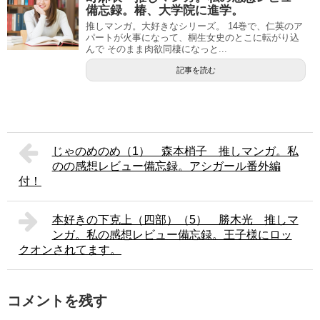
備忘録。椿、大学院に進学。
推しマンガ。大好きなシリーズ。 14巻で、仁英のア
パートが火事になって、桐生女史のとこに転がり込
んで そのまま肉欲同棲になっと...
記事を読む
じゃのめのめ（1） 森本梢子 推しマンガ。私
のの感想レビュー備忘録。アシガール番外編
付！
本好きの下克上（四部）（5） 勝木光 推しマ
ンガ。私の感想レビュー備忘録。王子様にロッ
クオンされてます。
コメントを残す