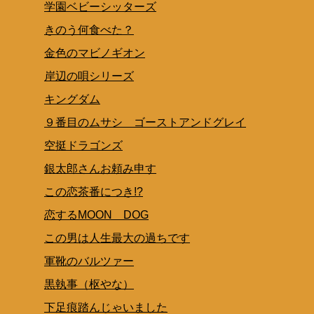
学園ベビーシッターズ
きのう何食べた？
金色のマビノギオン
岸辺の唄シリーズ
キングダム
９番目のムサシ ゴーストアンドグレイ
空挺ドラゴンズ
銀太郎さんお頼み申す
この恋茶番につき!?
恋するMOON DOG
この男は人生最大の過ちです
軍靴のバルツァー
黒執事（枢やな）
下足痕踏んじゃいました