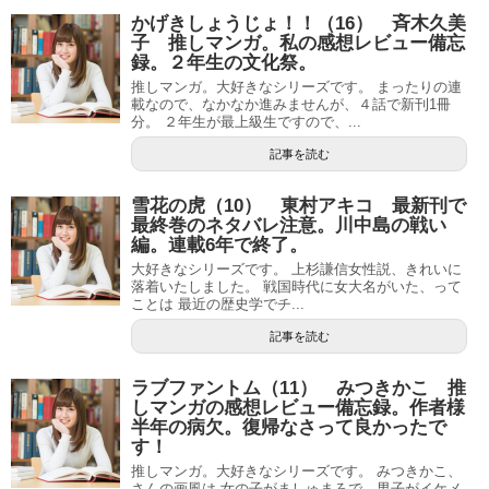
かげきしょうじょ！！（16） 斉木久美
子 推しマンガ。私の感想レビュー備忘
録。２年生の文化祭。
推しマンガ。大好きなシリーズです。 まったりの連
載なので、なかなか進みませんが、４話で新刊1冊
分。 ２年生が最上級生ですので、...
記事を読む
雪花の虎（10） 東村アキコ 最新刊で
最終巻のネタバレ注意。川中島の戦い
編。連載6年で終了。
大好きなシリーズです。 上杉謙信女性説、きれいに
落着いたしました。 戦国時代に女大名がいた、って
ことは 最近の歴史学でチ...
記事を読む
ラブファントム（11） みつきかこ 推
しマンガの感想レビュー備忘録。作者様
半年の病欠。復帰なさって良かったで
す！
推しマンガ。大好きなシリーズです。 みつきかこ、
さんの画風は 女の子がましゅまろで、男子がイケメ