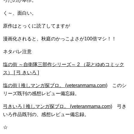
ったのが本作。
く～、面白い。
原作はとっくに読了してますが
漫画化されると、秋庭のかっこよさが100倍マシ！！
ネタバレ注意
塩の街 ～自衛隊三部作シリーズ～ 2 （花とゆめコミック
ス） [ 弓 きいろ ]
塩の街 | 推しマンガ探ブロ。 (veteranmama.com)
このシ
リーズ既刊の感想レビュー備忘録。
弓きいろ | 推しマンガ探ブロ。 (veteranmama.com)
弓き
いろ作品既刊の、感想レビュー備忘録。
☆