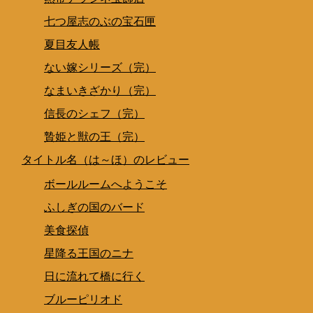
七つ屋志のぶの宝石匣
夏目友人帳
ない嫁シリーズ（完）
なまいきざかり（完）
信長のシェフ（完）
贄姫と獣の王（完）
タイトル名（は～ほ）のレビュー
ボールルームへようこそ
ふしぎの国のバード
美食探偵
星降る王国のニナ
日に流れて橋に行く
ブルーピリオド