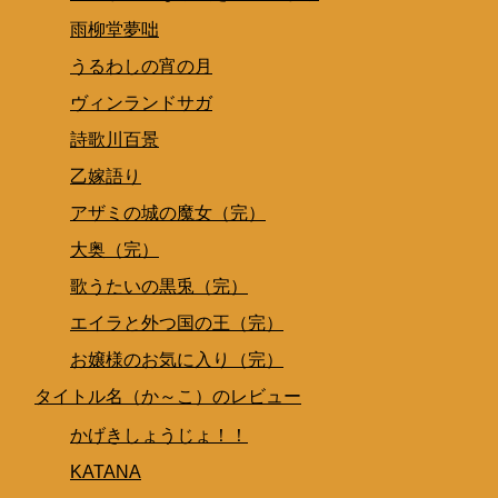
雨柳堂夢咄
うるわしの宵の月
ヴィンランドサガ
詩歌川百景
乙嫁語り
アザミの城の魔女（完）
大奥（完）
歌うたいの黒兎（完）
エイラと外つ国の王（完）
お嬢様のお気に入り（完）
タイトル名（か～こ）のレビュー
かげきしょうじょ！！
KATANA