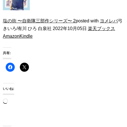
塩の街 〜自衛隊三部作シリーズ〜 2
posted with
ヨメレバ
弓
きいろ/有川 ひろ 白泉社 2022年10月05日
楽天ブックス
Amazon
Kindle
共有:
いいね:
読
み
込
み