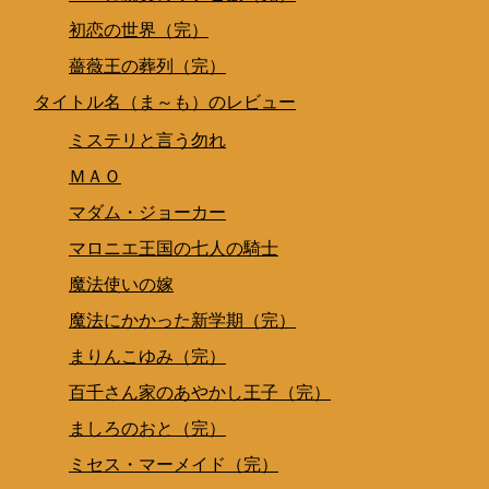
初恋の世界（完）
薔薇王の葬列（完）
タイトル名（ま～も）のレビュー
ミステリと言う勿れ
ＭＡＯ
マダム・ジョーカー
マロニエ王国の七人の騎士
魔法使いの嫁
魔法にかかった新学期（完）
まりんこゆみ（完）
百千さん家のあやかし王子（完）
ましろのおと（完）
ミセス・マーメイド（完）