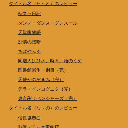
タイトル名（た～と）のレビュー
転スラ日記
ダンス・ダンス・ダンスール
天堂家物語
痴情の接吻
ちはやふる
同居人はひざ、時々、頭のうえ
図書館戦争・別冊（完）
天使がのぞきみ（完）
テラ・インコグニタ（完）
東京卍リベンジャーズ（完）
タイトル名（な～の）のレビュー
信長協奏曲
熱帯デラシネ宝飾店