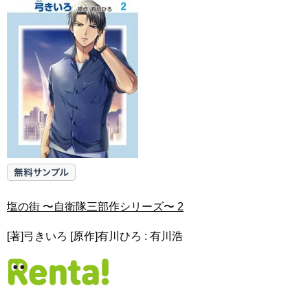
塩の街 〜自衛隊三部作シリーズ〜 2
[著]弓きいろ [原作]有川ひろ : 有川浩