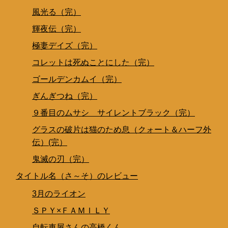
風光る（完）
輝夜伝（完）
極妻デイズ（完）
コレットは死ぬことにした（完）
ゴールデンカムイ（完）
ぎんぎつね（完）
９番目のムサシ サイレントブラック（完）
グラスの破片は猫のため息（クォート＆ハーフ外
伝）(完）
鬼滅の刃（完）
タイトル名（さ～そ）のレビュー
3月のライオン
ＳＰＹ×ＦＡＭＩＬＹ
自転車屋さんの高橋くん