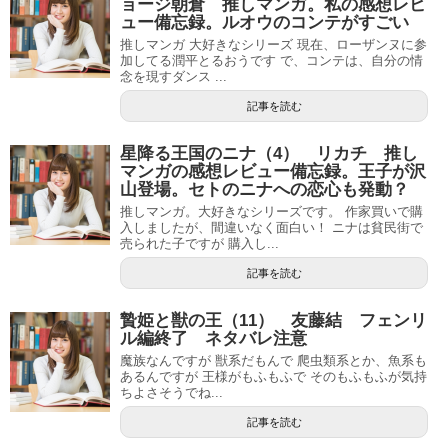
ョージ朝倉 推しマンガ。私の感想レビ
ュー備忘録。ルオウのコンテがすごい
推しマンガ 大好きなシリーズ 現在、ローザンヌに参
加してる潤平とるおうです で、コンテは、自分の情
念を現すダンス ...
記事を読む
星降る王国のニナ（4） リカチ 推し
マンガの感想レビュー備忘録。王子が沢
山登場。セトのニナへの恋心も発動？
推しマンガ。大好きなシリーズです。 作家買いで購
入しましたが、間違いなく面白い！ ニナは貧民街で
売られた子ですが 購入し...
記事を読む
贄姫と獣の王（11） 友藤結 フェンリ
ル編終了 ネタバレ注意
魔族なんですが 獣系だもんで 爬虫類系とか、魚系も
あるんですが 王様がもふもふで そのもふもふが気持
ちよさそうでね...
記事を読む