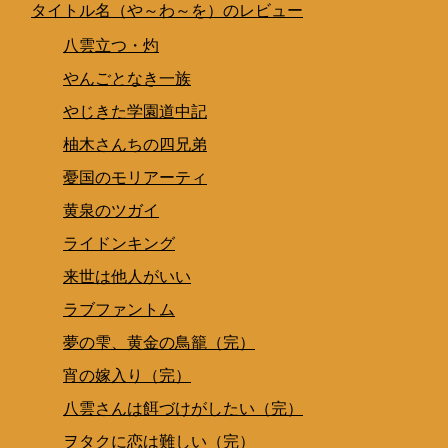
タイトル名（や～わ～を）のレビュー
八雲立つ・灼
やんごとなき一族
やじきた学園道中記
柚木さんちの四兄弟
憂国のモリアーティ
黄泉のツガイ
ライドンキング
来世は他人がいい
ラブファントム
夢の雫、黄金の鳥籠（完）
宵の嫁入り（完）
八雲さんは餌づけがしたい（完）
ヲタクに恋は難しい（完）