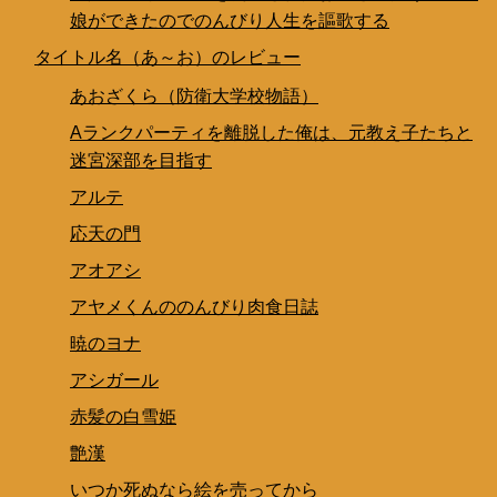
娘ができたのでのんびり人生を謳歌する
タイトル名（あ～お）のレビュー
あおざくら（防衛大学校物語）
Aランクパーティを離脱した俺は、元教え子たちと
迷宮深部を目指す
アルテ
応天の門
アオアシ
アヤメくんののんびり肉食日誌
暁のヨナ
アシガール
赤髪の白雪姫
艶漢
いつか死ぬなら絵を売ってから