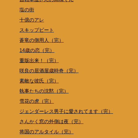
塩の街
十億のアレ
スキップビート
蒼竜の側用人（完）
14歳の恋（完）
重版出来！（完）
咲良の居酒屋歳時奇（完）
素敵な彼氏（完）
執事たちの沈黙（完）
雪花の虎（完）
ジェンダーレス男子に愛されてます（完）
さんかく窓の外側は夜（完）
将国のアルタイル（完）