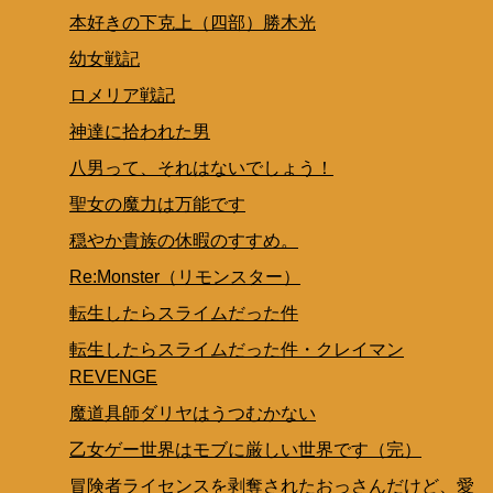
本好きの下克上（四部）勝木光
幼女戦記
ロメリア戦記
神達に拾われた男
八男って、それはないでしょう！
聖女の魔力は万能です
穏やか貴族の休暇のすすめ。
Re:Monster（リモンスター）
転生したらスライムだった件
転生したらスライムだった件・クレイマン
REVENGE
魔道具師ダリヤはうつむかない
乙女ゲー世界はモブに厳しい世界です（完）
冒険者ライセンスを剥奪されたおっさんだけど、愛