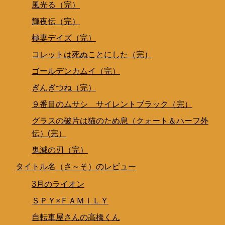
風光る（完）
輝夜伝（完）
極妻デイズ（完）
コレットは死ぬことにした（完）
ゴールデンカムイ（完）
ぎんぎつね（完）
９番目のムサシ サイレントブラック（完）
グラスの破片は猫のため息（クォート＆ハーフ外
伝）(完）
鬼滅の刃（完）
タイトル名（さ～そ）のレビュー
3月のライオン
ＳＰＹ×ＦＡＭＩＬＹ
自転車屋さんの高橋くん