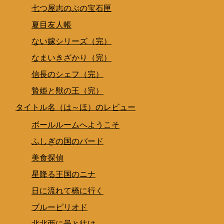
七つ屋志のぶの宝石匣
夏目友人帳
ない嫁シリーズ（完）
なまいきざかり（完）
信長のシェフ（完）
贄姫と獣の王（完）
タイトル名（は～ほ）のレビュー
ボールルームへようこそ
ふしぎの国のバード
美食探偵
星降る王国のニナ
日に流れて橋に行く
ブルーピリオド
北北西に曇と往け