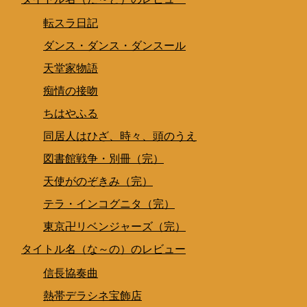
転スラ日記
ダンス・ダンス・ダンスール
天堂家物語
痴情の接吻
ちはやふる
同居人はひざ、時々、頭のうえ
図書館戦争・別冊（完）
天使がのぞきみ（完）
テラ・インコグニタ（完）
東京卍リベンジャーズ（完）
タイトル名（な～の）のレビュー
信長協奏曲
熱帯デラシネ宝飾店