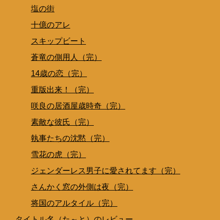
塩の街
十億のアレ
スキップビート
蒼竜の側用人（完）
14歳の恋（完）
重版出来！（完）
咲良の居酒屋歳時奇（完）
素敵な彼氏（完）
執事たちの沈黙（完）
雪花の虎（完）
ジェンダーレス男子に愛されてます（完）
さんかく窓の外側は夜（完）
将国のアルタイル（完）
タイトル名（た～と）のレビュー