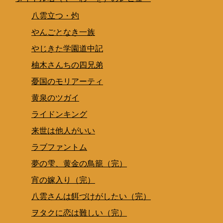
八雲立つ・灼
やんごとなき一族
やじきた学園道中記
柚木さんちの四兄弟
憂国のモリアーティ
黄泉のツガイ
ライドンキング
来世は他人がいい
ラブファントム
夢の雫、黄金の鳥籠（完）
宵の嫁入り（完）
八雲さんは餌づけがしたい（完）
ヲタクに恋は難しい（完）