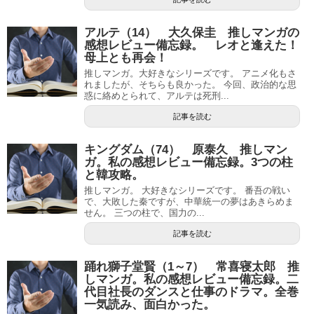
アルテ（14） 大久保圭 推しマンガの
感想レビュー備忘録。 レオと逢えた！
母上とも再会！
推しマンガ。大好きなシリーズです。 アニメ化もさ
れましたが、そちらも良かった。 今回、政治的な思
惑に絡めとられて、アルテは死刑...
記事を読む
キングダム（74） 原泰久 推しマン
ガ。私の感想レビュー備忘録。3つの柱
と韓攻略。
推しマンガ。 大好きなシリーズです。 番吾の戦い
で、大敗した秦ですが、中華統一の夢はあきらめま
せん。 三つの柱で、国力の...
記事を読む
踊れ獅子堂賢（1～7） 常喜寝太郎 推
しマンガ。私の感想レビュー備忘録。二
代目社長のダンスと仕事のドラマ。全巻
一気読み、面白かった。