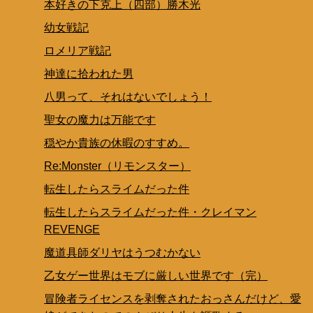
本好きの下克上（四部）勝木光
幼女戦記
ロメリア戦記
神達に拾われた男
八男って、それはないでしょう！
聖女の魔力は万能です
穏やか貴族の休暇のすすめ。
Re:Monster（リモンスター）
転生したらスライムだった件
転生したらスライムだった件・クレイマン
REVENGE
魔道具師ダリヤはうつむかない
乙女ゲー世界はモブに厳しい世界です（完）
冒険者ライセンスを剥奪されたおっさんだけど、愛