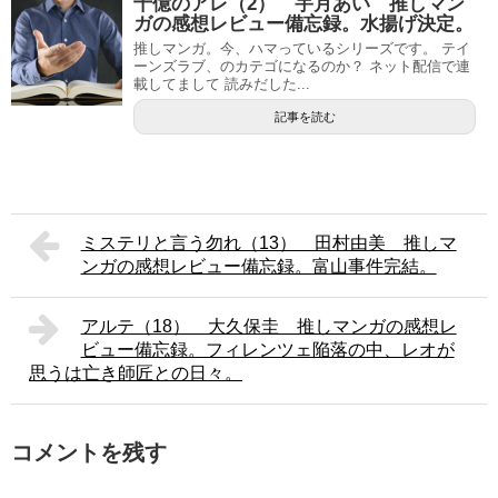
十億のアレ（2） 宇月あい 推しマン
ガの感想レビュー備忘録。水揚げ決定。
推しマンガ。今、ハマっているシリーズです。 テイ
ーンズラブ、のカテゴになるのか？ ネット配信で連
載してまして 読みだした...
記事を読む
ミステリと言う勿れ（13） 田村由美 推しマ
ンガの感想レビュー備忘録。富山事件完結。
アルテ（18） 大久保圭 推しマンガの感想レ
ビュー備忘録。フィレンツェ陥落の中、レオが
思うは亡き師匠との日々。
コメントを残す