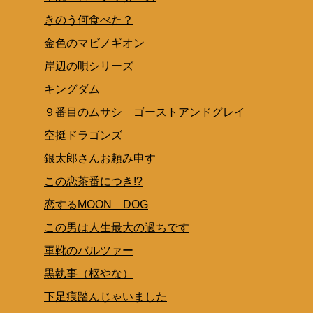
きのう何食べた？
金色のマビノギオン
岸辺の唄シリーズ
キングダム
９番目のムサシ ゴーストアンドグレイ
空挺ドラゴンズ
銀太郎さんお頼み申す
この恋茶番につき!?
恋するMOON DOG
この男は人生最大の過ちです
軍靴のバルツァー
黒執事（枢やな）
下足痕踏んじゃいました