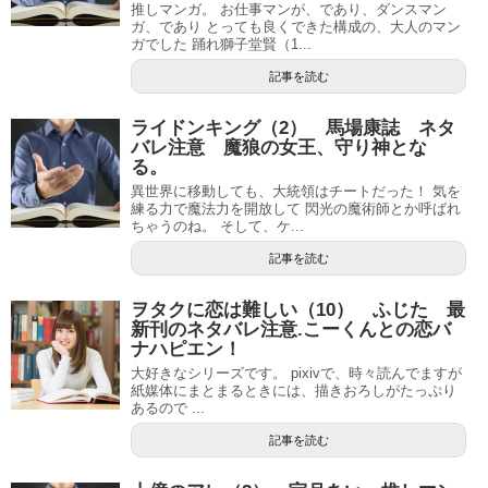
推しマンガ。 お仕事マンが、であり、ダンスマン
ガ、であり とっても良くできた構成の、大人のマン
ガでした 踊れ獅子堂賢（1...
記事を読む
ライドンキング（2） 馬場康誌 ネタ
バレ注意 魔狼の女王、守り神とな
る。
異世界に移動しても、大統領はチートだった！ 気を
練る力で魔法力を開放して 閃光の魔術師とか呼ばれ
ちゃうのね。 そして、ケ...
記事を読む
ヲタクに恋は難しい（10） ふじた 最
新刊のネタバレ注意.こーくんとの恋バ
ナハピエン！
大好きなシリーズです。 pixivで、時々読んでますが
紙媒体にまとまるときには、描きおろしがたっぷり
あるので ...
記事を読む