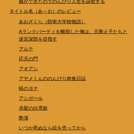
娘ができたのでのんびり人生を謳歌する
タイトル名（あ～お）のレビュー
あおざくら（防衛大学校物語）
Aランクパーティを離脱した俺は、元教え子たちと
迷宮深部を目指す
アルテ
応天の門
アオアシ
アヤメくんののんびり肉食日誌
暁のヨナ
アシガール
赤髪の白雪姫
艶漢
いつか死ぬなら絵を売ってから