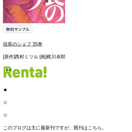
信長のシェフ 35巻
[原作]西村ミツル [画]梶川卓郎
★
☆
☆
このブログは主に最新刊ですが、既刊はこちら。