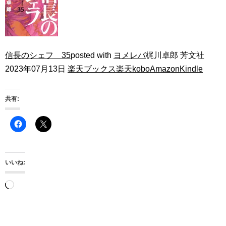
信長のシェフ 35
posted with
ヨメレバ
梶川卓郎 芳文社
2023年07月13日
楽天ブックス
楽天kobo
Amazon
Kindle
共有:
いいね:
読
み
込