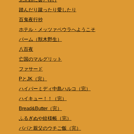
踏んだり蹴ったり愛したり
百鬼夜行抄
ホテル・メッツァペウラへようこそ
パーム（獣木野生）
八百夜
亡国のマルグリット
ファサード
PとJK（完）
ハイパーミディ中島ハルコ（完）
ハイキュー！！（完）
Bread&Butter（完）
ふるぎぬや紋様帳（完）
パパと親父のウチご飯（完）