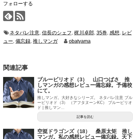
フォローする
ネタバレ注意
,
信長のシェフ
,
梶川卓郎
,
35巻
,
感想
,
レビ
ュー
,
備忘録
,
推しマンガ
obatyama
関連記事
ブルーピリオド（3） 山口つばさ 推
しマンガの感想レビュー備忘録。予備校
にて。
推しマンガ。大好きなシリーズ。 ネタバレ注意 ブル
ーピリオド（3） （アフタヌーンKC） ブルーピリオ
ド | 推しマン...
記事を読む
空挺ドラゴンズ（18） 桑原太矩 推し
マンガ。私の感想レビュー備忘録。天下