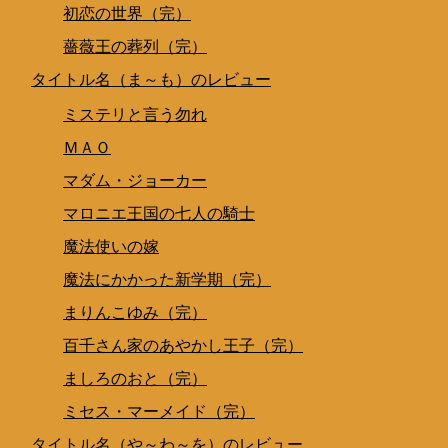
初恋の世界（完）
薔薇王の葬列（完）
タイトル名（ま～も）のレビュー
ミステリと言う勿れ
ＭＡＯ
マダム・ジョーカー
マロニエ王国の七人の騎士
魔法使いの嫁
魔法にかかった新学期（完）
まりんこゆみ（完）
百千さん家のあやかし王子（完）
ましろのおと（完）
ミセス・マーメイド（完）
タイトル名（や～わ～を）のレビュー