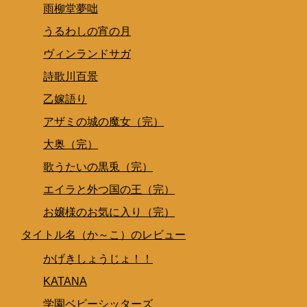
雨柳堂夢咄
うるわしの宵の月
ヴィンランドサガ
詩歌川百景
乙嫁語り
アザミの城の魔女（完）
大奥（完）
歌うたいの黒兎（完）
エイラと外つ国の王（完）
お嬢様のお気に入り（完）
タイトル名（か～こ）のレビュー
かげきしょうじょ！！
KATANA
学園ベビーシッターズ