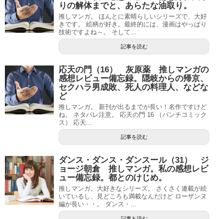
りの解体までと、あらたな油取り。
推しマンガ。 ほんとに素晴らしいシリーズで、大好
きです。 絵柄が好き。最終的には、漫画はやっぱり
技術ですよね～。 そして...
記事を読む
応天の門（16） 灰原薬 推しマンガの
感想レビュー備忘録。隠岐からの帰京、
セクハラ男成敗、死人の料理人、などな
ど
推しマンガ。 新刊が出るまでが長い！名作ですけど
ね。 ネタバレ注意。 応天の門 16 （バンチコミック
ス） 応天...
記事を読む
ダンス・ダンス・ダンスール（31） ジ
ョージ朝倉 推しマンガ。私の感想レビ
ュー備忘録。都とのけじめ。
推しマンガ。大好きなシリーズ。 さくさく連載が続
いているし、見どころも満載なんだけど ローザンヌ
編が長い・・。 ダンス・...
記事を読む