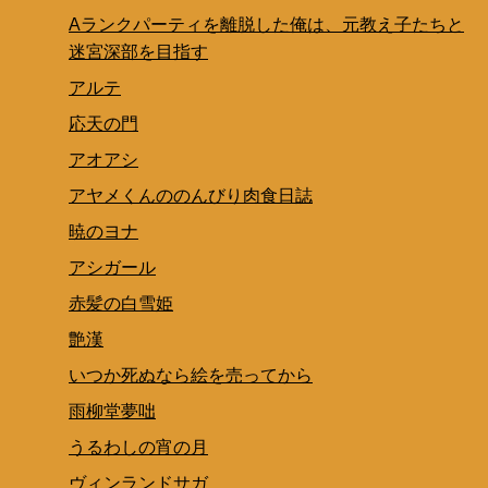
Aランクパーティを離脱した俺は、元教え子たちと
迷宮深部を目指す
アルテ
応天の門
アオアシ
アヤメくんののんびり肉食日誌
暁のヨナ
アシガール
赤髪の白雪姫
艶漢
いつか死ぬなら絵を売ってから
雨柳堂夢咄
うるわしの宵の月
ヴィンランドサガ