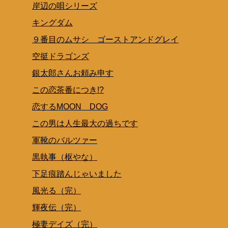
岸辺の唄シリーズ
キングダム
９番目のムサシ ゴーストアンドグレイ
空挺ドラゴンズ
銀太郎さんお頼み申す
この恋茶番につき!?
恋するMOON DOG
この男は人生最大の過ちです
軍靴のバルツァー
黒執事（枢やな）
下足痕踏んじゃいました
風光る（完）
輝夜伝（完）
極妻デイズ（完）