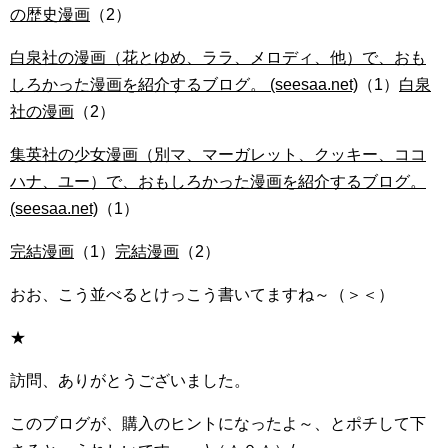
の歴史漫画
（2）
白泉社の漫画（花とゆめ、ララ、メロディ、他）で、おも
しろかった漫画を紹介するブログ。 (seesaa.net)
（1）
白泉
社の漫画
（2）
集英社の少女漫画（別マ、マーガレット、クッキー、ココ
ハナ、ユー）で、おもしろかった漫画を紹介するブログ。
(seesaa.net)
（1）
完結漫画
（1）
完結漫画
（2）
おお、こう並べるとけっこう書いてますね～（＞＜）
★
訪問、ありがとうございました。
このブログが、購入のヒントになったよ～、とポチして下