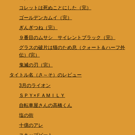
コレットは死ぬことにした（完）
ゴールデンカムイ（完）
ぎんぎつね（完）
９番目のムサシ サイレントブラック（完）
グラスの破片は猫のため息（クォート＆ハーフ外
伝）(完）
鬼滅の刃（完）
タイトル名（さ～そ）のレビュー
3月のライオン
ＳＰＹ×ＦＡＭＩＬＹ
自転車屋さんの高橋くん
塩の街
十億のアレ