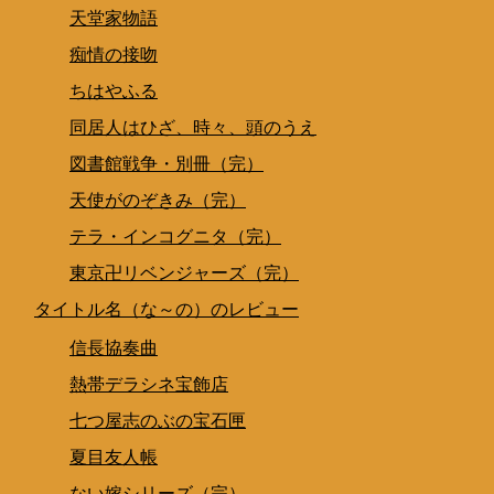
天堂家物語
痴情の接吻
ちはやふる
同居人はひざ、時々、頭のうえ
図書館戦争・別冊（完）
天使がのぞきみ（完）
テラ・インコグニタ（完）
東京卍リベンジャーズ（完）
タイトル名（な～の）のレビュー
信長協奏曲
熱帯デラシネ宝飾店
七つ屋志のぶの宝石匣
夏目友人帳
ない嫁シリーズ（完）