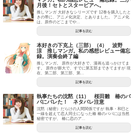
月後！セトとスタービアへ。
推しマンガ 大好きなシリーズです 12巻を購入したと
きの帯に、アニメ化決定、とありました。 アニメ化
は、原作のどこまでや...
記事を読む
本好きの下克上（三部）（4） 波野
涼 推しマンガ。私の感想レビュー備忘
録。演奏会終了編
推しマンガ。 原作が大好きで、漫画も追っかけてま
す。 原作が膨大で、すでに第五部まできてますが 現
在、第二部、第三部、第...
記事を読む
執事たちの沈黙（11） 桜田雛 椿のパ
パにバレた！ ネタバレ注意
沈黙（秘密）だらけの人間関係ですが 執事・和巳と
一線を超えて恋人同士になった椿 椿のパパには当然
秘密ですが、 椿に恋のア...
記事を読む