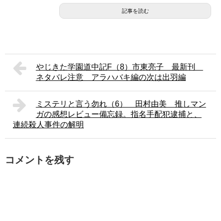
記事を読む
やじきた学園道中記F（8）市東亮子 最新刊
ネタバレ注意 アラハバキ編の次は出羽編
ミステリと言う勿れ（6） 田村由美 推しマン
ガの感想レビュー備忘録。指名手配犯逮捕と、
連続殺人事件の解明
コメントを残す