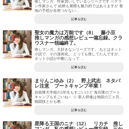
推しマンガ。作家買いしているシリーズです ベテラ
ン作家さんで 絵柄も展開も魅力的ではありますが 着
地の予想が全然つかない...
記事を読む
聖女の魔力は万能です（8） 藤小豆
推しマンガの感想レビュー備忘録。クラ
ウスナー領編終了。
推しマンガ。大好きなシリーズです。 もとはネット
小説で、その漫画化。 とっても推してたんですが、
ネット小説が中断になって ...
記事を読む
まりんこゆみ（2） 野上武志 ネタバ
レ注意 ブートキャンプ卒業！
自衛隊大学校の1年生もすごいけど 海兵隊のブート
キャンプもすごいね～ ☆ 新人研修は地獄の三ヵ月。
格闘技とかも教...
記事を読む
星降る王国のニナ（12） リカチ 推し
マンガ。私の感想レビュー備忘録。三か