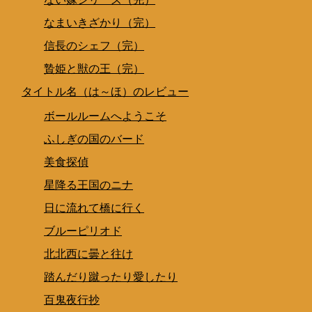
なまいきざかり（完）
信長のシェフ（完）
贄姫と獣の王（完）
タイトル名（は～ほ）のレビュー
ボールルームへようこそ
ふしぎの国のバード
美食探偵
星降る王国のニナ
日に流れて橋に行く
ブルーピリオド
北北西に曇と往け
踏んだり蹴ったり愛したり
百鬼夜行抄