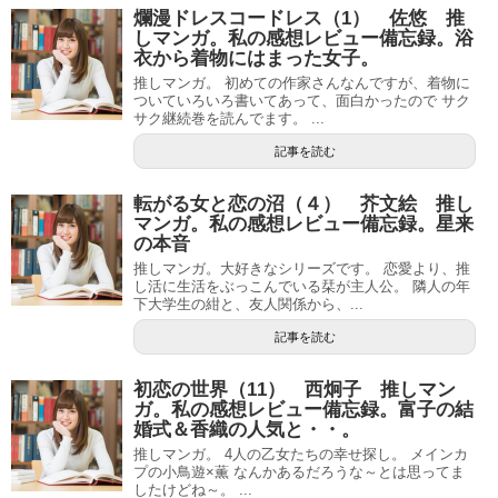
爛漫ドレスコードレス（1） 佐悠 推
しマンガ。私の感想レビュー備忘録。浴
衣から着物にはまった女子。
推しマンガ。 初めての作家さんなんですが、着物に
ついていろいろ書いてあって、面白かったので サク
サク継続巻を読んでます。 ...
記事を読む
転がる女と恋の沼（４） 芥文絵 推し
マンガ。私の感想レビュー備忘録。星来
の本音
推しマンガ。大好きなシリーズです。 恋愛より、推
し活に生活をぶっこんでいる栞が主人公。 隣人の年
下大学生の紺と、友人関係から、...
記事を読む
初恋の世界（11） 西炯子 推しマン
ガ。私の感想レビュー備忘録。富子の結
婚式＆香織の人気と・・。
推しマンガ。 4人の乙女たちの幸せ探し。 メインカ
プの小鳥遊×薫 なんかあるだろうな～とは思ってま
したけどね～。 ...