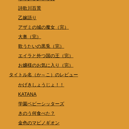
詩歌川百景
乙嫁語り
アザミの城の魔女（完）
大奥（完）
歌うたいの黒兎（完）
エイラと外つ国の王（完）
お嬢様のお気に入り（完）
タイトル名（か～こ）のレビュー
かげきしょうじょ！！
KATANA
学園ベビーシッターズ
きのう何食べた？
金色のマビノギオン