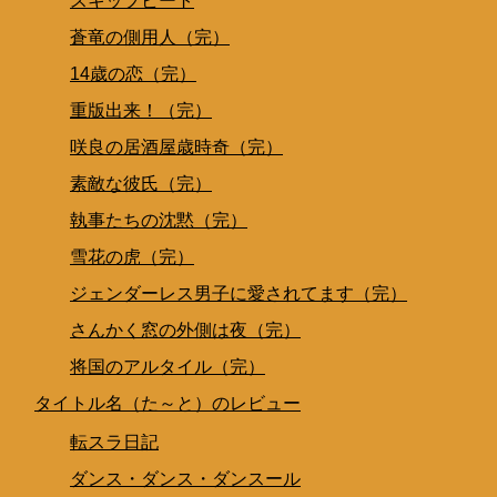
スキップビート
蒼竜の側用人（完）
14歳の恋（完）
重版出来！（完）
咲良の居酒屋歳時奇（完）
素敵な彼氏（完）
執事たちの沈黙（完）
雪花の虎（完）
ジェンダーレス男子に愛されてます（完）
さんかく窓の外側は夜（完）
将国のアルタイル（完）
タイトル名（た～と）のレビュー
転スラ日記
ダンス・ダンス・ダンスール