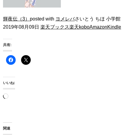
輝夜伝（3）
posted with
ヨメレバ
さいとう ちほ 小学館
2019年08月09日
楽天ブックス
楽天kobo
Amazon
Kindle
共有:
いいね:
読
み
込
み
関連
中…