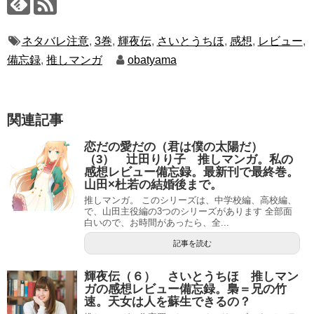
ネタバレ注意
,
3巻
,
輝夜伝
,
さいとうちほ
,
感想
,
レビュー
,
備忘録
,
推しマンガ
obatyama
関連記事
恋だの愛だの（君は僕の太陽だ）
（3） 辻田りり子 推しマンガ。私の
感想レビュー備忘録。最新刊で最終巻。
山田×杜若の結婚後まで。
推しマンガ。 このシリーズは、中学校編、高校編、
で、山田主役編の3つのシリーズがあります 全部面
白いので、お時間があったら、全...
記事を読む
輝夜伝（６） さいとうちほ 推しマン
ガの感想レビュー備忘録。梟＝兄の竹
速。天女は人を蘇生できるの？