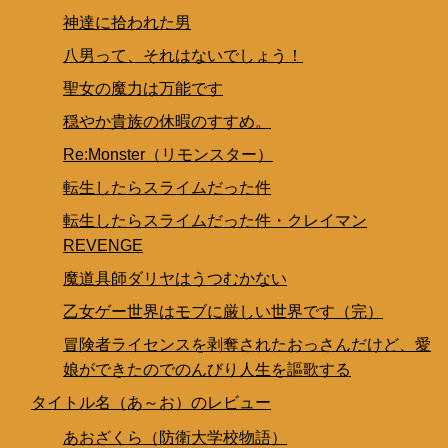
神達に拾われた男
八男って、それはないでしょう！
聖女の魔力は万能です
穏やか貴族の休暇のすすめ。
Re:Monster（リモンスター）
転生したらスライムだった件
転生したらスライムだった件・クレイマン
REVENGE
魔道具師ダリヤはうつむかない
乙女ゲー世界はモブに厳しい世界です（完）
冒険者ライセンスを剥奪されたおっさんだけど、愛
娘ができたのでのんびり人生を謳歌する
タイトル名（あ～お）のレビュー
あおざくら（防衛大学校物語）