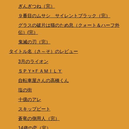
ぎんぎつね（完）
９番目のムサシ サイレントブラック（完）
グラスの破片は猫のため息（クォート＆ハーフ外
伝）(完）
鬼滅の刃（完）
タイトル名（さ～そ）のレビュー
3月のライオン
ＳＰＹ×ＦＡＭＩＬＹ
自転車屋さんの高橋くん
塩の街
十億のアレ
スキップビート
蒼竜の側用人（完）
14歳の恋（完）