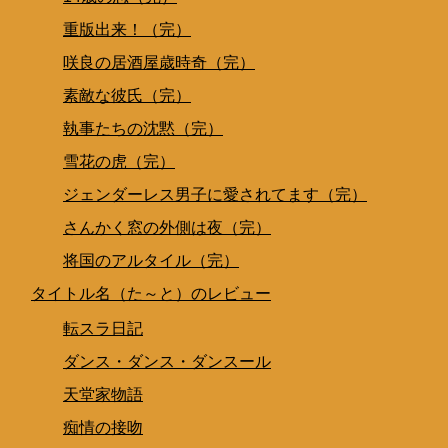
重版出来！（完）
咲良の居酒屋歳時奇（完）
素敵な彼氏（完）
執事たちの沈黙（完）
雪花の虎（完）
ジェンダーレス男子に愛されてます（完）
さんかく窓の外側は夜（完）
将国のアルタイル（完）
タイトル名（た～と）のレビュー
転スラ日記
ダンス・ダンス・ダンスール
天堂家物語
痴情の接吻