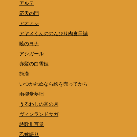
アルテ
応天の門
アオアシ
アヤメくんののんびり肉食日誌
暁のヨナ
アシガール
赤髪の白雪姫
艶漢
いつか死ぬなら絵を売ってから
雨柳堂夢咄
うるわしの宵の月
ヴィンランドサガ
詩歌川百景
乙嫁語り