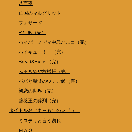
八百夜
亡国のマルグリット
ファサード
PとJK（完）
ハイパーミディ中島ハルコ（完）
ハイキュー！！（完）
Bread&Butter（完）
ふるぎぬや紋様帳（完）
パパと親父のウチご飯（完）
初恋の世界（完）
薔薇王の葬列（完）
タイトル名（ま～も）のレビュー
ミステリと言う勿れ
ＭＡＯ