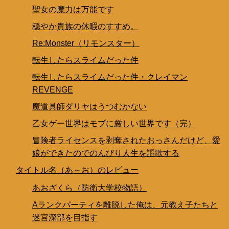
聖女の魔力は万能です
穏やか貴族の休暇のすすめ。
Re:Monster（リモンスター）
転生したらスライムだった件
転生したらスライムだった件・クレイマン
REVENGE
魔道具師ダリヤはうつむかない
乙女ゲー世界はモブに厳しい世界です（完）
冒険者ライセンスを剥奪されたおっさんだけど、愛
娘ができたのでのんびり人生を謳歌する
タイトル名（あ～お）のレビュー
あおざくら（防衛大学校物語）
Aランクパーティを離脱した俺は、元教え子たちと
迷宮深部を目指す