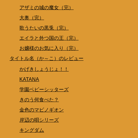
アザミの城の魔女（完）
大奥（完）
歌うたいの黒兎（完）
エイラと外つ国の王（完）
お嬢様のお気に入り（完）
タイトル名（か～こ）のレビュー
かげきしょうじょ！！
KATANA
学園ベビーシッターズ
きのう何食べた？
金色のマビノギオン
岸辺の唄シリーズ
キングダム