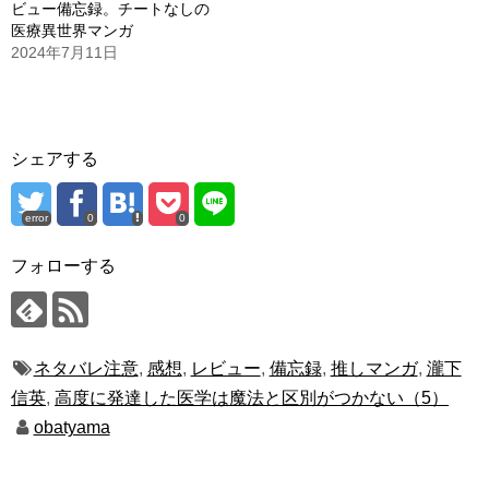
ビュー備忘録。チートなしの
医療異世界マンガ
2024年7月11日
シェアする
error
0
0
フォローする
ネタバレ注意
,
感想
,
レビュー
,
備忘録
,
推しマンガ
,
瀧下
信英
,
高度に発達した医学は魔法と区別がつかない（5）
obatyama