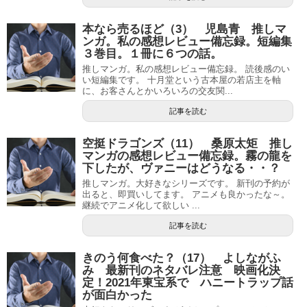
本なら売るほど（3） 児島青 推しマ
ンガ。私の感想レビュー備忘録。短編集
３巻目。１冊に６つの話。
推しマンガ。私の感想レビュー備忘録。 読後感のい
い短編集です。 十月堂という古本屋の若店主を軸
に、お客さんとかいろいろの交友関...
記事を読む
空挺ドラゴンズ（11） 桑原太矩 推し
マンガの感想レビュー備忘録。霧の龍を
下したが、ヴァニーはどうなる・・？
推しマンガ。大好きなシリーズです。 新刊の予約が
出ると、即買いしてます。 アニメも良かったな～。
継続でアニメ化して欲しい ...
記事を読む
きのう何食べた？（17） よしながふ
み 最新刊のネタバレ注意 映画化決
定！2021年東宝系で ハニートラップ話
が面白かった