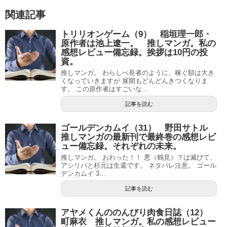
関連記事
トリリオンゲーム（9） 稲垣理一郎・
原作者は池上遼一。 推しマンガ。私の
感想レビュー備忘録。挨拶は10円の投
資。
推しマンガ。 わらしべ長者のように、稼ぐ額は大き
くなっていきますが 展開もどんどんきつくなりま
す。 この原作者はすごいな...
記事を読む
ゴールデンカムイ（31） 野田サトル
推しマンガの最新刊で最終巻の感想レビ
ュー備忘録。それぞれの未来。
推しマンガ。 おわった！！ 悪（鶴見）？は滅びて、
アシリバと杉元は生還です。 ネタバレ注意。 ゴール
デンカムイ 3...
記事を読む
アヤメくんののんびり肉食日誌（12）
町麻衣 推しマンガ。私の感想レビュー