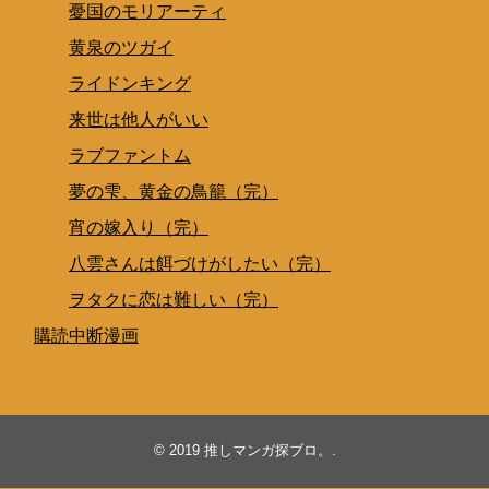
憂国のモリアーティ
黄泉のツガイ
ライドンキング
来世は他人がいい
ラブファントム
夢の雫、黄金の鳥籠（完）
宵の嫁入り（完）
八雲さんは餌づけがしたい（完）
ヲタクに恋は難しい（完）
購読中断漫画
© 2019
推しマンガ探ブロ。
.