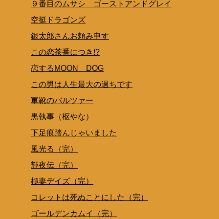
９番目のムサシ ゴーストアンドグレイ
空挺ドラゴンズ
銀太郎さんお頼み申す
この恋茶番につき!?
恋するMOON DOG
この男は人生最大の過ちです
軍靴のバルツァー
黒執事（枢やな）
下足痕踏んじゃいました
風光る（完）
輝夜伝（完）
極妻デイズ（完）
コレットは死ぬことにした（完）
ゴールデンカムイ（完）