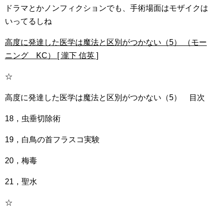
ドラマとかノンフィクションでも、手術場面はモザイクは
いってるしね
高度に発達した医学は魔法と区別がつかない（5） （モー
ニング KC） [ 瀧下 信英 ]
☆
高度に発達した医学は魔法と区別がつかない（5） 目次
18，虫垂切除術
19，白鳥の首フラスコ実験
20，梅毒
21，聖水
☆