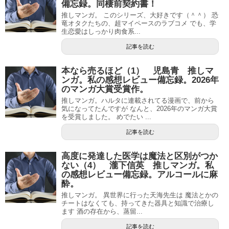
備忘録。同棲前契約書！
推しマンガ。 このシリーズ、大好きです（＾＾） 恐
竜オタクたちの、超マイペースのラブコメ でも、学
生恋愛はしっかり肉食系...
記事を読む
本なら売るほど（1） 児島青 推しマ
ンガ。私の感想レビュー備忘録。2026年
のマンガ大賞受賞作。
推しマンガ。ハルタに連載されてる漫画で、前から
気になってたんですが なんと、2026年のマンガ大賞
を受賞しました。 めでたい ...
記事を読む
高度に発達した医学は魔法と区別がつか
ない（4） 瀧下信英 推しマンガ。私
の感想レビュー備忘録。アルコールに麻
酔。
推しマンガ。 異世界に行った天海先生は 魔法とかの
チートはなくても、持ってきた器具と知識で治療し
ます 酒の存在から、蒸留...
記事を読む