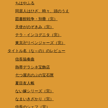
ちはやふる
同居人はひざ、時々、頭のうえ
図書館戦争・別冊（完）
天使がのぞきみ（完）
テラ・インコグニタ（完）
東京卍リベンジャーズ（完）
タイトル名（な～の）のレビュー
信長協奏曲
熱帯デラシネ宝飾店
七つ屋志のぶの宝石匣
夏目友人帳
ない嫁シリーズ（完）
なまいきざかり（完）
信長のシェフ（完）