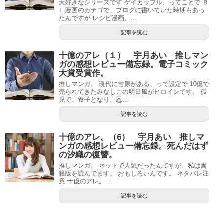
大好きなシリーズです ゲイカップル、ってことで Ｂ
Ｌ漫画のカテゴで、ブログに書いていた時期もあっ
たんですが レシピ漫画、...
記事を読む
十億のアレ（１） 宇月あい 推しマン
ガの感想レビュー備忘録。電子コミック
大賞受賞作。
推しマンガ。 現代に吉原がある、って設定で 10億で
売られてきたみなしごの明日風がヒロインです。 孤
児で、養子となり、恩...
記事を読む
十億のアレ。（6） 宇月あい 推しマ
ンガの感想レビュー備忘録。死んだはず
の汐織の復讐。
推しマンガ。 ネットで人気だったんですが、私は書
籍版を読んでます。 おもしろいんです。 ネタバレ注
意 十億のアレ。...
記事を読む