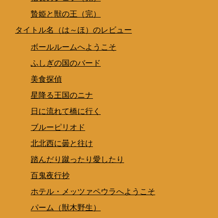
贄姫と獣の王（完）
タイトル名（は～ほ）のレビュー
ボールルームへようこそ
ふしぎの国のバード
美食探偵
星降る王国のニナ
日に流れて橋に行く
ブルーピリオド
北北西に曇と往け
踏んだり蹴ったり愛したり
百鬼夜行抄
ホテル・メッツァペウラへようこそ
パーム（獣木野生）