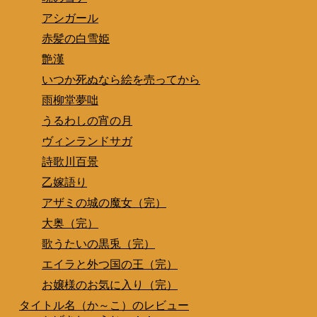
アシガール
赤髪の白雪姫
艶漢
いつか死ぬなら絵を売ってから
雨柳堂夢咄
うるわしの宵の月
ヴィンランドサガ
詩歌川百景
乙嫁語り
アザミの城の魔女（完）
大奥（完）
歌うたいの黒兎（完）
エイラと外つ国の王（完）
お嬢様のお気に入り（完）
タイトル名（か～こ）のレビュー