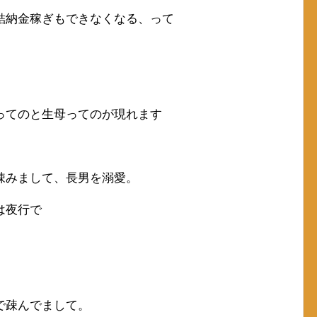
結納金稼ぎもできなくなる、って
ってのと生母ってのが現れます
疎みまして、長男を溺愛。
は夜行で
で疎んでまして。