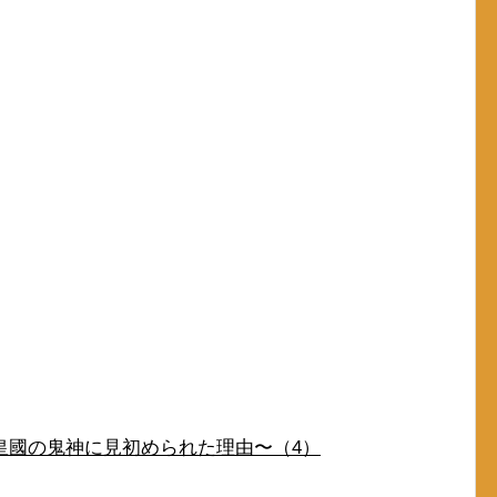
皇國の鬼神に見初められた理由〜（4）