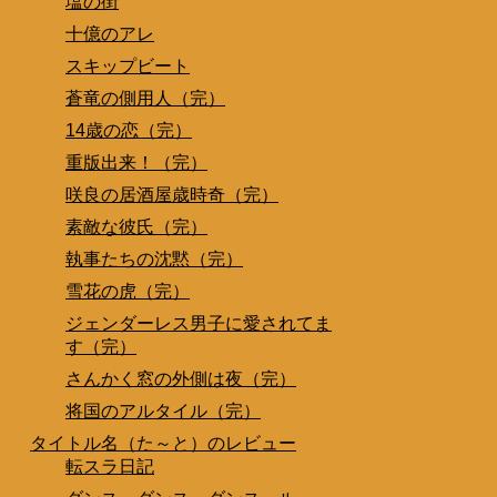
塩の街
十億のアレ
スキップビート
蒼竜の側用人（完）
14歳の恋（完）
重版出来！（完）
咲良の居酒屋歳時奇（完）
素敵な彼氏（完）
執事たちの沈黙（完）
雪花の虎（完）
ジェンダーレス男子に愛されてま
す（完）
さんかく窓の外側は夜（完）
将国のアルタイル（完）
タイトル名（た～と）のレビュー
転スラ日記