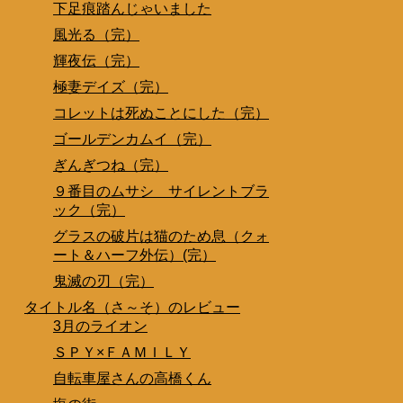
下足痕踏んじゃいました
風光る（完）
輝夜伝（完）
極妻デイズ（完）
コレットは死ぬことにした（完）
ゴールデンカムイ（完）
ぎんぎつね（完）
９番目のムサシ サイレントブラ
ック（完）
グラスの破片は猫のため息（クォ
ート＆ハーフ外伝）(完）
鬼滅の刃（完）
タイトル名（さ～そ）のレビュー
3月のライオン
ＳＰＹ×ＦＡＭＩＬＹ
自転車屋さんの高橋くん