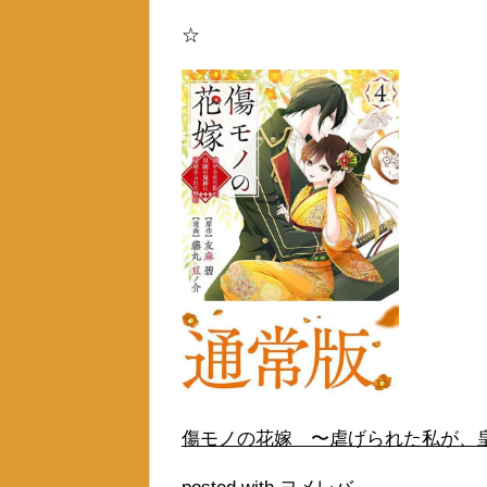
☆
傷モノの花嫁 〜虐げられた私が、