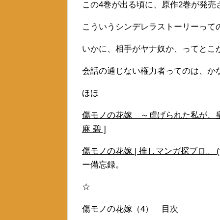
この4巻が出る頃に、原作2巻が発売
こういうシンデレラストーリーって
いかに、相手がヤナ奴か、ってとこ
会話の通じない権力者ってのは、か
ほほ
傷モノの花嫁 ～虐げられた私が、皇國
麻 碧 ]
傷モノの花嫁 | 推しマンガ探ブロ。 (vet
ー備忘録。
☆
傷モノの花嫁（4） 目次