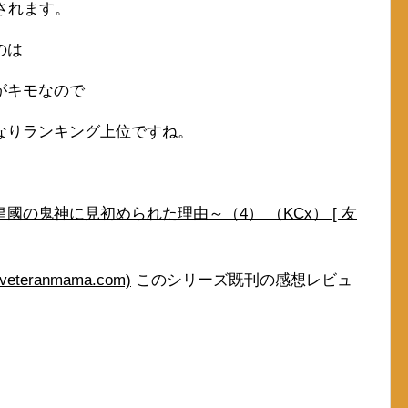
されます。
のは
がキモなので
なりランキング上位ですね。
の鬼神に見初められた理由～（4） （KCx） [ 友
eranmama.com)
このシリーズ既刊の感想レビュ