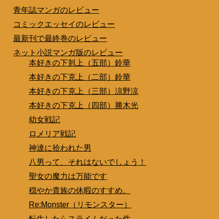
青年誌マンガのレビュー
コミックエッセイのレビュー
最新刊で最終巻のレビュー
ネット小説マンガ版のレビュー
本好きの下剋上（五部）鈴華
本好きの下克上（二部）鈴華
本好きの下克上（三部）涼野涼
本好きの下克上（四部）勝木光
幼女戦記
ロメリア戦記
神達に拾われた男
八男って、それはないでしょう！
聖女の魔力は万能です
穏やか貴族の休暇のすすめ。
Re:Monster（リモンスター）
転生したらスライムだった件