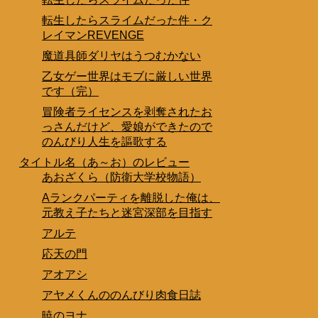
転生したらスライムだった件・ク
レイマンREVENGE
魔道具師ダリヤはうつむかない
乙女ゲー世界はモブに厳しい世界
です（完）
冒険者ライセンスを剥奪されたお
っさんだけど、愛娘ができたので
のんびり人生を謳歌する
タイトル名（あ～お）のレビュー
あおざくら（防衛大学校物語）
Aランクパーティを離脱した俺は、
元教え子たちと迷宮深部を目指す
アルテ
応天の門
アオアシ
アヤメくんののんびり肉食日誌
暁のヨナ