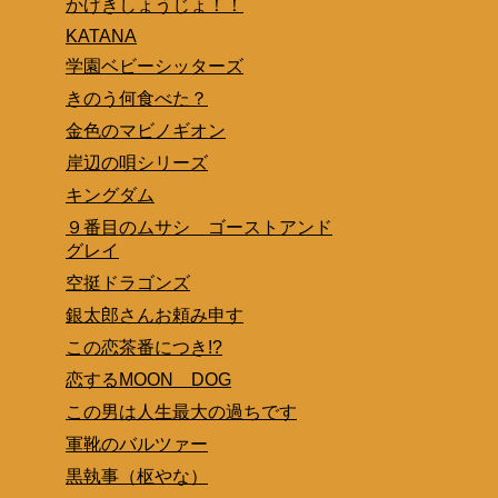
かげきしょうじょ！！
KATANA
学園ベビーシッターズ
きのう何食べた？
金色のマビノギオン
岸辺の唄シリーズ
キングダム
９番目のムサシ ゴーストアンド
グレイ
空挺ドラゴンズ
銀太郎さんお頼み申す
この恋茶番につき!?
恋するMOON DOG
この男は人生最大の過ちです
軍靴のバルツァー
黒執事（枢やな）