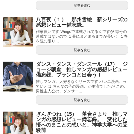
記事を読む
八百夜（１） 那州雪絵 新シリーズの
感想レビュー備忘録。
作家買いです Wingsで連載されてるんですが 毎号の
連載ではないので １冊にまとまるまでが長い！ １巻
を読む限り...
記事を読む
ダンス・ダンス・ダンスール（17） ジ
ョージ朝倉 推しマンガの感想レビュー
備忘録。ブランコと出会う！
推しマンガ。大好きなシリーズです バレエ漫画、っ
ていえば おんなの子の漫画、が主流でしたが この、
男性主人公の、ダンサー...
記事を読む
ぎんぎつね（15） 落合さより 推しマ
ンガの感想レビュー備忘録。 変化した
悟へのまことの想いと、神学大学への受
験前