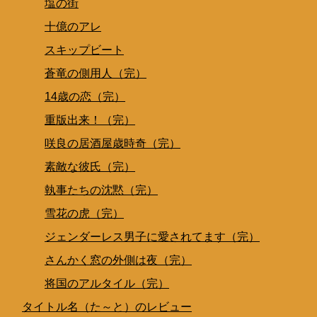
塩の街
十億のアレ
スキップビート
蒼竜の側用人（完）
14歳の恋（完）
重版出来！（完）
咲良の居酒屋歳時奇（完）
素敵な彼氏（完）
執事たちの沈黙（完）
雪花の虎（完）
ジェンダーレス男子に愛されてます（完）
さんかく窓の外側は夜（完）
将国のアルタイル（完）
タイトル名（た～と）のレビュー