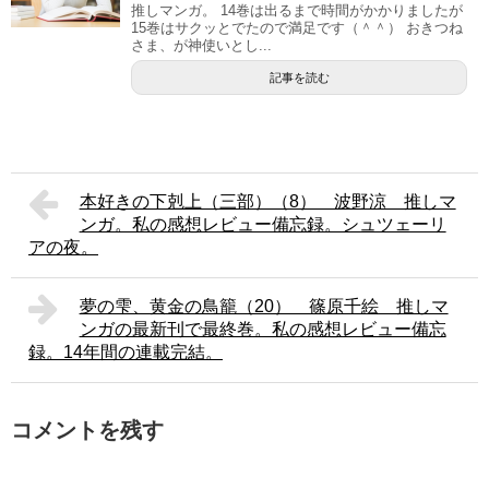
推しマンガ。 14巻は出るまで時間がかかりましたが
15巻はサクッとでたので満足です（＾＾） おきつね
さま、が神使いとし...
記事を読む
本好きの下剋上（三部）（8） 波野涼 推しマ
ンガ。私の感想レビュー備忘録。シュツェーリ
アの夜。
夢の雫、黄金の鳥籠（20） 篠原千絵 推しマ
ンガの最新刊で最終巻。私の感想レビュー備忘
録。14年間の連載完結。
コメントを残す