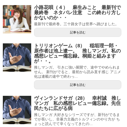
小路花唄（４） 麻生みこと 最新刊で
最終巻 ネタバレ注意 この終わり方し
かないのか・・
最新刊で最終巻。三十路女子は世界へ跳びました。
記事を読む
トリリオンゲーム（8） 稲垣理一郎・
原作者は池上遼一。 推しマンガ。私の
感想レビュー備忘録。桐姫と組みます
が・・。
推しマンガ。 引きに強い展開で、途中でやめられま
せん。 新刊がでると、最初から読み直す感じ アニメ
化は連載の途中で終わっ...
記事を読む
ヴィンランドサガ（28） 幸村誠 推し
マンガ 私の感想レビュー備忘録。先住
民たちに広がる病
推しマンガ 大好きなシリーズですが、新刊がでるま
でが長いし、非暴力主義のトルフィンのやり方が ち
ょっと読んでて辛くなってきたの...