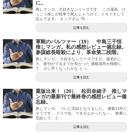
に。
推しマンガ。大好きなシリーズです。 この漫画、け
っこう推しが戦争で死んじゃうので、ドキドキして
読んでます。 キングダム 79 ...
記事を読む
軍靴のバルツァー（19） 中島三千恒
推しマンガ。私の感想レビュー備忘録。
参謀総長暗殺により、革命第二段階。
推しマンガ。 大好きなシリーズですが、最初のこ
ろ、新刊がでるまでが長かった 連載場所が移動し
て、少し早くなったかな とっ...
記事を読む
重版出来！（20） 松田奈緒子 推しマ
ンガの最新刊で最終巻の感想レビュー備
忘録。
推しマンガ。 ついに完結となりました。 連載11年だ
そうです。 ドラマ化、できがよかったな～。 無事に
完結して、と...
記事を読む