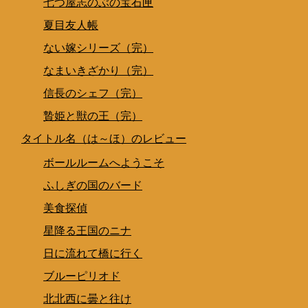
七つ屋志のぶの宝石匣
夏目友人帳
ない嫁シリーズ（完）
なまいきざかり（完）
信長のシェフ（完）
贄姫と獣の王（完）
タイトル名（は～ほ）のレビュー
ボールルームへようこそ
ふしぎの国のバード
美食探偵
星降る王国のニナ
日に流れて橋に行く
ブルーピリオド
北北西に曇と往け