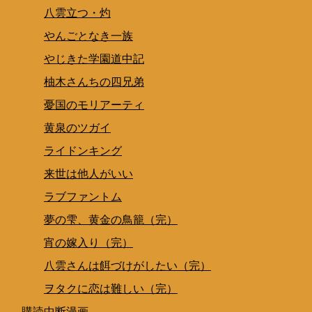
八雲立つ・灼
やんごとなき一族
やじきた学園道中記
柚木さんちの四兄弟
憂国のモリアーティ
黄泉のツガイ
ライドンキング
来世は他人がいい
ラブファントム
夢の雫、黄金の鳥籠（完）
宵の嫁入り（完）
八雲さんは餌づけがしたい（完）
ヲタクに恋は難しい（完）
購読中断漫画