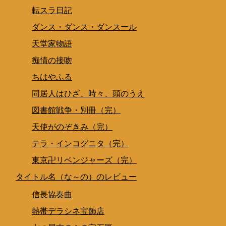
転スラ日記
ダンス・ダンス・ダンスール
天堂家物語
痴情の接吻
ちはやふる
同居人はひざ、時々、頭のうえ
図書館戦争・別冊（完）
天使がのぞきみ（完）
テラ・インコグニタ（完）
東京卍リベンジャーズ（完）
タイトル名（な～の）のレビュー
信長協奏曲
熱帯デラシネ宝飾店