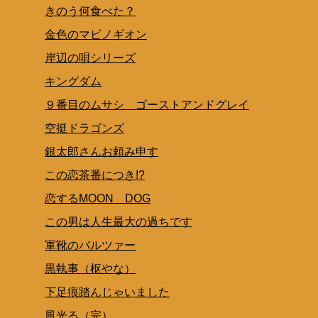
きのう何食べた？
金色のマビノギオン
岸辺の唄シリーズ
キングダム
９番目のムサシ ゴーストアンドグレイ
空挺ドラゴンズ
銀太郎さんお頼み申す
この恋茶番につき!?
恋するMOON DOG
この男は人生最大の過ちです
軍靴のバルツァー
黒執事（枢やな）
下足痕踏んじゃいました
風光る（完）