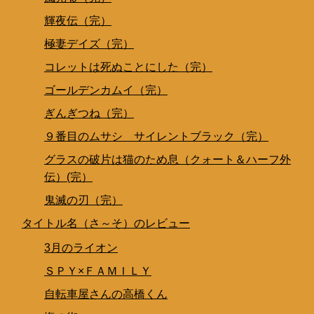
輝夜伝（完）
極妻デイズ（完）
コレットは死ぬことにした（完）
ゴールデンカムイ（完）
ぎんぎつね（完）
９番目のムサシ サイレントブラック（完）
グラスの破片は猫のため息（クォート＆ハーフ外
伝）(完）
鬼滅の刃（完）
タイトル名（さ～そ）のレビュー
3月のライオン
ＳＰＹ×ＦＡＭＩＬＹ
自転車屋さんの高橋くん