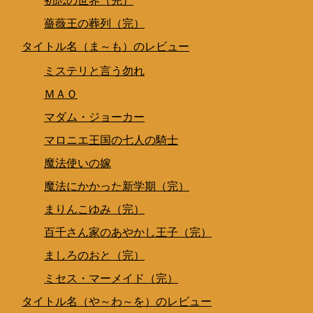
初恋の世界（完）
薔薇王の葬列（完）
タイトル名（ま～も）のレビュー
ミステリと言う勿れ
ＭＡＯ
マダム・ジョーカー
マロニエ王国の七人の騎士
魔法使いの嫁
魔法にかかった新学期（完）
まりんこゆみ（完）
百千さん家のあやかし王子（完）
ましろのおと（完）
ミセス・マーメイド（完）
タイトル名（や～わ～を）のレビュー