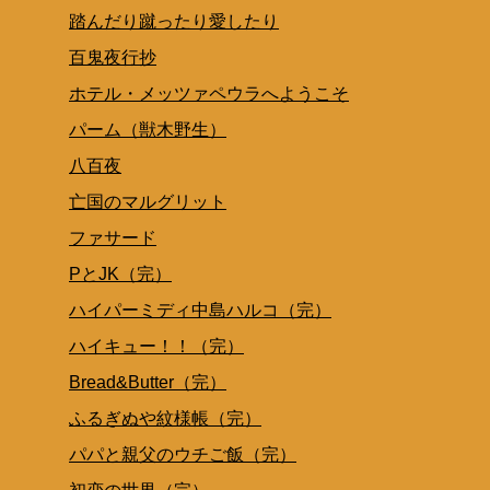
踏んだり蹴ったり愛したり
百鬼夜行抄
ホテル・メッツァペウラへようこそ
パーム（獣木野生）
八百夜
亡国のマルグリット
ファサード
PとJK（完）
ハイパーミディ中島ハルコ（完）
ハイキュー！！（完）
Bread&Butter（完）
ふるぎぬや紋様帳（完）
パパと親父のウチご飯（完）