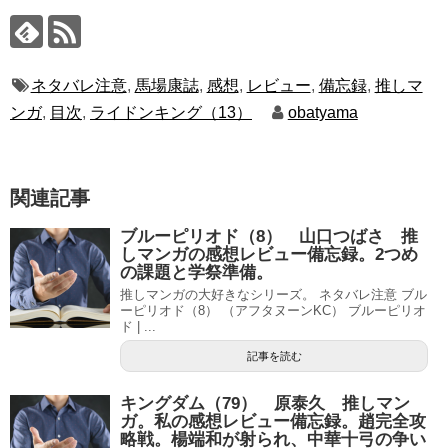
ネタバレ注意
,
馬場康誌
,
感想
,
レビュー
,
備忘録
,
推しマ
ンガ
,
目次
,
ライドンキング（13）
obatyama
関連記事
ブルーピリオド（8） 山口つばさ 推
しマンガの感想レビュー備忘録。2つめ
の課題と学祭準備。
推しマンガの大好きなシリーズ。 ネタバレ注意 ブル
ーピリオド（8） （アフタヌーンKC） ブルーピリオ
ド | ...
記事を読む
キングダム（79） 原泰久 推しマン
ガ。私の感想レビュー備忘録。趙完全攻
略戦。楊端和が射られ、中華十弓の争い