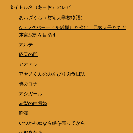
タイトル名（あ～お）のレビュー
あおざくら（防衛大学校物語）
Aランクパーティを離脱した俺は、元教え子たちと
迷宮深部を目指す
アルテ
応天の門
アオアシ
アヤメくんののんびり肉食日誌
暁のヨナ
アシガール
赤髪の白雪姫
艶漢
いつか死ぬなら絵を売ってから
雨柳堂夢咄