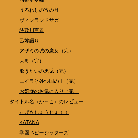
うるわしの宵の月
ヴィンランドサガ
詩歌川百景
乙嫁語り
アザミの城の魔女（完）
大奥（完）
歌うたいの黒兎（完）
エイラと外つ国の王（完）
お嬢様のお気に入り（完）
タイトル名（か～こ）のレビュー
かげきしょうじょ！！
KATANA
学園ベビーシッターズ