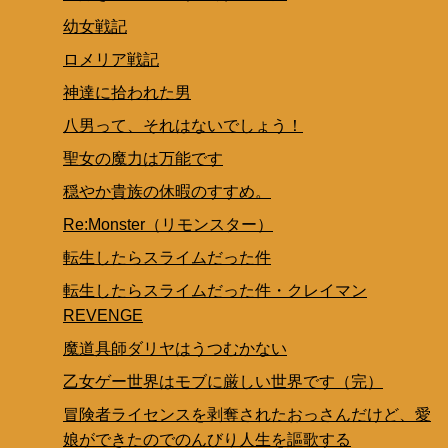
幼女戦記
ロメリア戦記
神達に拾われた男
八男って、それはないでしょう！
聖女の魔力は万能です
穏やか貴族の休暇のすすめ。
Re:Monster（リモンスター）
転生したらスライムだった件
転生したらスライムだった件・クレイマン
REVENGE
魔道具師ダリヤはうつむかない
乙女ゲー世界はモブに厳しい世界です（完）
冒険者ライセンスを剥奪されたおっさんだけど、愛
娘ができたのでのんびり人生を謳歌する