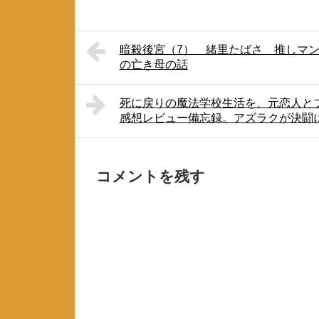
暗殺後宮（7） 緒里たばさ 推しマ
の亡き母の話
死に戻りの魔法学校生活を、元恋人と
感想レビュー備忘録。アズラクが決闘
コメントを残す