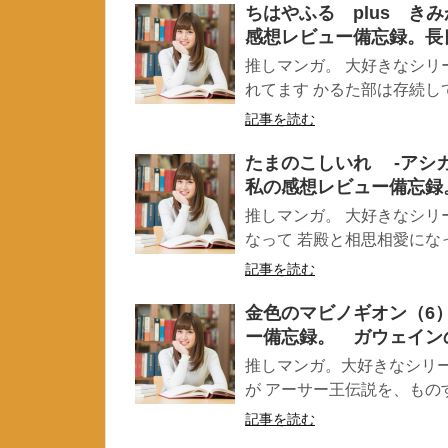
ちはやふる plus き
感想レビュー備忘録。長
推しマンガ。 大好きなシ
れてます かるた部は存続して
記事を読む
たまのこしいれ -アシガ
私の感想レビュー備忘録
推しマンガ。 大好きなシリ
なって 若殿と相思相愛になっ
記事を読む
金色のマビノギオン（6
ー備忘録。 ガウェイン
推しマンガ。大好きなシリ
が アーサー王伝説を、ものす
記事を読む