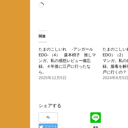
読
み
込
み
関連
中…
たまのこしいれ -アシガール
たまのこしい
EDO- （4） 森本梢子 推しマ
EDO）（2
ンガ。私の感想レビュー備忘
マンガ。私の
録。４年後に江戸に行ったな
録。服毒を解
ら。
戸に行くの？
2025年12月5日
2024年8月5
シェアする
ツイート