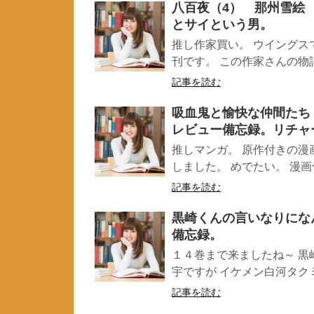
八百夜（4） 那州雪絵
とサイという男。
推し作家買い。 ウイングス
刊です。 この作家さんの物語
記事を読む
吸血鬼と愉快な仲間たち
レビュー備忘録。リチャ
推しマンガ。 原作付きの
しました。 めでたい。 漫画
記事を読む
黒崎くんの言いなりにな
備忘録。
１４巻まで来ましたね～ 
宇ですが イケメン白河タクミ
記事を読む