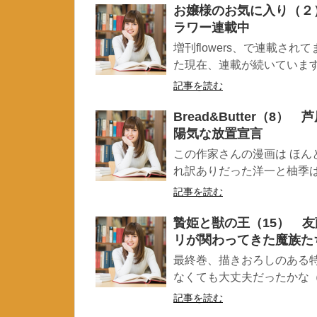
お嬢様のお気に入り（２
ラワー連載中
増刊flowers、で連載さ
た現在、連載が続いていますの
記事を読む
Bread&Butter（
陽気な放置宣言
この作家さんの漫画は ほん
れ訳ありだった洋一と柚季は 
記事を読む
贄姫と獣の王（15） 
リが関わってきた魔族た
最終巻、描きおろしのある
なくても大丈夫だったかな（＾＾
記事を読む