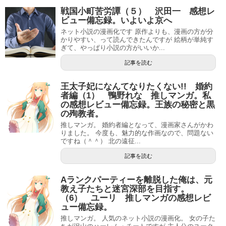
戦国小町苦労譚（５） 沢田一 感想レ
ビュー備忘録。いよいよ京へ
ネット小説の漫画化です 原作よりも、漫画の方が分
かりやすい、って読んできたんですが 絵柄が単純す
ぎて、やっぱり小説の方がいいか...
記事を読む
王太子妃になんてなりたくない!! 婚約
者編（1） 鴨野れな 推しマンガ。私
の感想レビュー備忘録。王族の秘密と黒
の殉教者。
推しマンガ。 婚約者編となって、漫画家さんがかわ
りました。 今度も、魅力的な作画なので、問題ない
ですね（＾＾） 北の遠征...
記事を読む
Aランクパーティーを離脱した俺は、元
教え子たちと迷宮深部を目指す。
（6） ユーリ 推しマンガの感想レビ
ュー備忘録。
推しマンガ。 人気のネット小説の漫画化。 女の子た