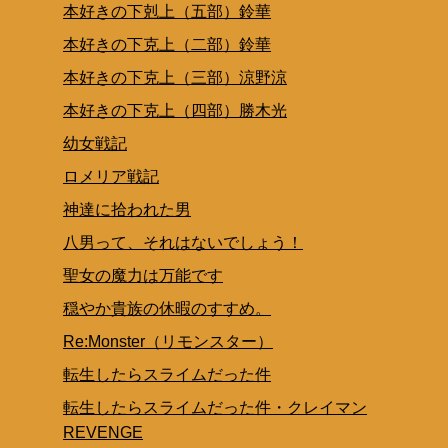
本好きの下剋上（五部）鈴華
本好きの下克上（二部）鈴華
本好きの下克上（三部）涼野涼
本好きの下克上（四部）勝木光
幼女戦記
ロメリア戦記
神達に拾われた男
八男って、それはないでしょう！
聖女の魔力は万能です
穏やか貴族の休暇のすすめ。
Re:Monster（リモンスター）
転生したらスライムだった件
転生したらスライムだった件・クレイマン
REVENGE