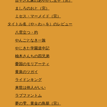
百千さん家のあやかし王子（完）
ましろのおと（完）
ミセス・マーメイド（完）
タイトル名（や～わ～を）のレビュー
八雲立つ・灼
やんごとなき一族
やじきた学園道中記
柚木さんちの四兄弟
憂国のモリアーティ
黄泉のツガイ
ライドンキング
来世は他人がいい
ラブファントム
夢の雫、黄金の鳥籠（完）