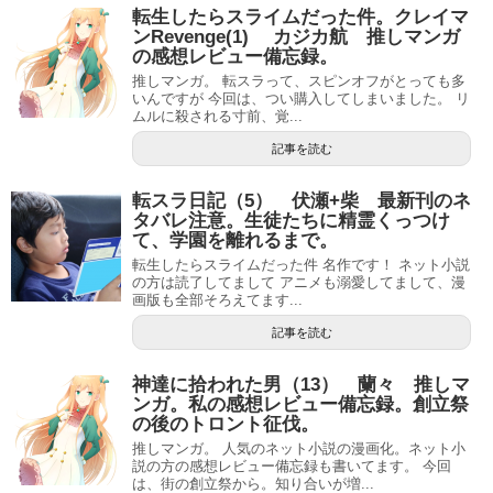
転生したらスライムだった件。クレイマ
ンRevenge(1) カジカ航 推しマンガ
の感想レビュー備忘録。
推しマンガ。 転スラって、スピンオフがとっても多
いんですが 今回は、つい購入してしまいました。 リ
ムルに殺される寸前、覚...
記事を読む
転スラ日記（5） 伏瀬+柴 最新刊のネ
タバレ注意。生徒たちに精霊くっつけ
て、学園を離れるまで。
転生したらスライムだった件 名作です！ ネット小説
の方は読了してまして アニメも溺愛してまして、漫
画版も全部そろえてます...
記事を読む
神達に拾われた男（13） 蘭々 推しマ
ンガ。私の感想レビュー備忘録。創立祭
の後のトロント征伐。
推しマンガ。 人気のネット小説の漫画化。ネット小
説の方の感想レビュー備忘録も書いてます。 今回
は、街の創立祭から。知り合いが増...