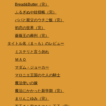
Bread&Butter（完）
ふるぎぬや紋様帳（完）
パパと親父のウチご飯（完）
初恋の世界（完）
薔薇王の葬列（完）
タイトル名（ま～も）のレビュー
ミステリと言う勿れ
ＭＡＯ
マダム・ジョーカー
マロニエ王国の七人の騎士
魔法使いの嫁
魔法にかかった新学期（完）
まりんこゆみ（完）