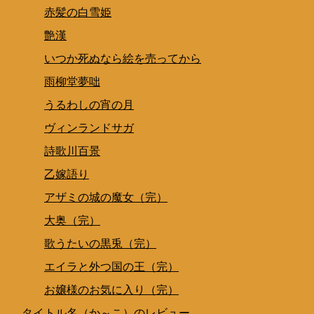
赤髪の白雪姫
艶漢
いつか死ぬなら絵を売ってから
雨柳堂夢咄
うるわしの宵の月
ヴィンランドサガ
詩歌川百景
乙嫁語り
アザミの城の魔女（完）
大奥（完）
歌うたいの黒兎（完）
エイラと外つ国の王（完）
お嬢様のお気に入り（完）
タイトル名（か～こ）のレビュー