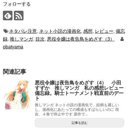
フォローする
ネタバレ注意
,
ネット小説の漫画化
,
感想
,
レビュー
,
備忘
録
,
推しマンガ
,
目次
,
悪役令嬢は夜告鳥をめざす（3）
obatyama
関連記事
悪役令嬢は夜告鳥をめざす（4） 小田
すずか 推しマンガ 私の感想レビュー
備忘録。騎士トーナメント戦直前のデー
ト
推しマンガ ネット小説の漫画化で、絵柄も麗しい
し、漫画化にあたっての構成もすばらしいのに 現
在、４巻で停止中です 原作で...
記事を読む