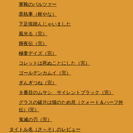
軍靴のバルツァー
黒執事（枢やな）
下足痕踏んじゃいました
風光る（完）
輝夜伝（完）
極妻デイズ（完）
コレットは死ぬことにした（完）
ゴールデンカムイ（完）
ぎんぎつね（完）
９番目のムサシ サイレントブラック（完）
グラスの破片は猫のため息（クォート＆ハーフ外
伝）(完）
鬼滅の刃（完）
タイトル名（さ～そ）のレビュー