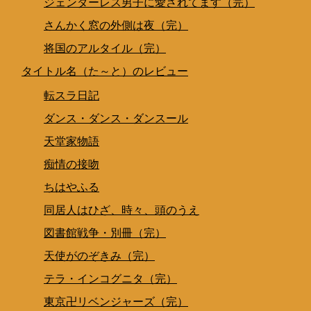
ジェンダーレス男子に愛されてます（完）
さんかく窓の外側は夜（完）
将国のアルタイル（完）
タイトル名（た～と）のレビュー
転スラ日記
ダンス・ダンス・ダンスール
天堂家物語
痴情の接吻
ちはやふる
同居人はひざ、時々、頭のうえ
図書館戦争・別冊（完）
天使がのぞきみ（完）
テラ・インコグニタ（完）
東京卍リベンジャーズ（完）