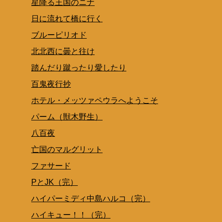
星降る王国のニナ
日に流れて橋に行く
ブルーピリオド
北北西に曇と往け
踏んだり蹴ったり愛したり
百鬼夜行抄
ホテル・メッツァペウラへようこそ
パーム（獣木野生）
八百夜
亡国のマルグリット
ファサード
PとJK（完）
ハイパーミディ中島ハルコ（完）
ハイキュー！！（完）