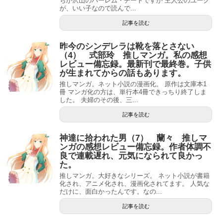
ちが沢山のハーレム・チートですが 主人公のユーク
が、いい子なので読んで...
記事を読む
昨今のシンデレラは靴を落とさない
（4） 式部玲 推しマンガ。私の感想
レビュー備忘録。最新刊で最終巻。子供
が生まれてからの話もあります。
推しマンガ。ネット小説の漫画化。 原作は文庫本1
冊 マンガ化の方は、単行本4冊できっちり終了しま
した。 夫婦のその後、三...
記事を読む
神達に拾われた男（7） 蘭々 推しマ
ンガの感想レビュー備忘録。作者体調不
良で連載遅れ、元気になられて良かっ
た。
推しマンガ。大好きなシリーズ。 ネット小説が書籍
化され、アニメ化され、漫画化されてます。 人気な
だけに、面白かったんです。なの...
記事を読む