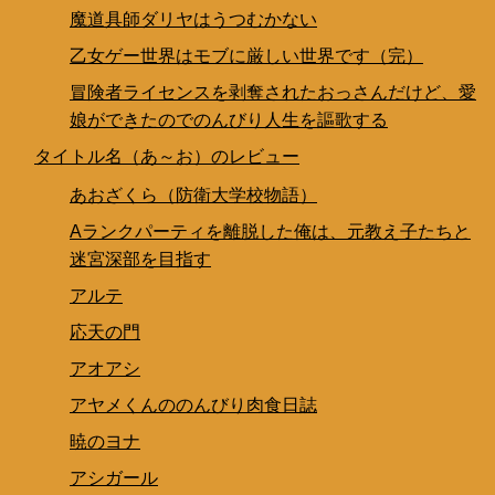
魔道具師ダリヤはうつむかない
乙女ゲー世界はモブに厳しい世界です（完）
冒険者ライセンスを剥奪されたおっさんだけど、愛
娘ができたのでのんびり人生を謳歌する
タイトル名（あ～お）のレビュー
あおざくら（防衛大学校物語）
Aランクパーティを離脱した俺は、元教え子たちと
迷宮深部を目指す
アルテ
応天の門
アオアシ
アヤメくんののんびり肉食日誌
暁のヨナ
アシガール