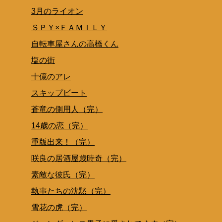
3月のライオン
ＳＰＹ×ＦＡＭＩＬＹ
自転車屋さんの高橋くん
塩の街
十億のアレ
スキップビート
蒼竜の側用人（完）
14歳の恋（完）
重版出来！（完）
咲良の居酒屋歳時奇（完）
素敵な彼氏（完）
執事たちの沈黙（完）
雪花の虎（完）