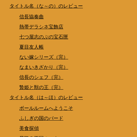
タイトル名（な～の）のレビュー
信長協奏曲
熱帯デラシネ宝飾店
七つ屋志のぶの宝石匣
夏目友人帳
ない嫁シリーズ（完）
なまいきざかり（完）
信長のシェフ（完）
贄姫と獣の王（完）
タイトル名（は～ほ）のレビュー
ボールルームへようこそ
ふしぎの国のバード
美食探偵