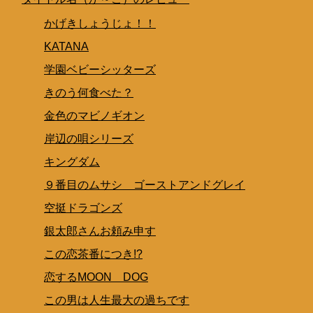
かげきしょうじょ！！
KATANA
学園ベビーシッターズ
きのう何食べた？
金色のマビノギオン
岸辺の唄シリーズ
キングダム
９番目のムサシ ゴーストアンドグレイ
空挺ドラゴンズ
銀太郎さんお頼み申す
この恋茶番につき!?
恋するMOON DOG
この男は人生最大の過ちです