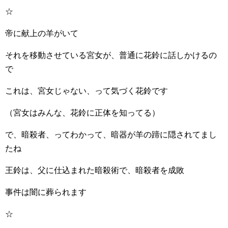
☆
帝に献上の羊がいて
それを移動させている宮女が、普通に花鈴に話しかけるの
で
これは、宮女じゃない、って気づく花鈴です
（宮女はみんな、花鈴に正体を知ってる）
で、暗殺者、ってわかって、暗器が羊の蹄に隠されてまし
たね
王鈴は、父に仕込まれた暗殺術で、暗殺者を成敗
事件は闇に葬られます
☆