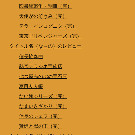
図書館戦争・別冊（完）
天使がのぞきみ（完）
テラ・インコグニタ（完）
東京卍リベンジャーズ（完）
タイトル名（な～の）のレビュー
信長協奏曲
熱帯デラシネ宝飾店
七つ屋志のぶの宝石匣
夏目友人帳
ない嫁シリーズ（完）
なまいきざかり（完）
信長のシェフ（完）
贄姫と獣の王（完）