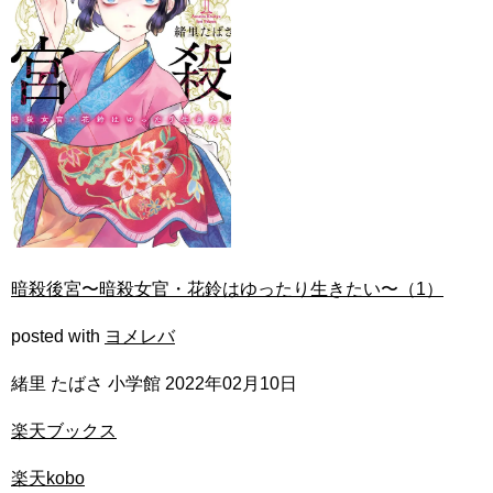
暗殺後宮〜暗殺女官・花鈴はゆったり生きたい〜（1）
posted with
ヨメレバ
緒里 たばさ 小学館 2022年02月10日
楽天ブックス
楽天kobo