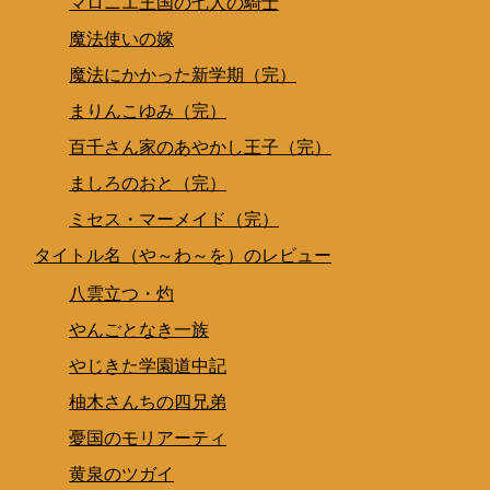
マロニエ王国の七人の騎士
魔法使いの嫁
魔法にかかった新学期（完）
まりんこゆみ（完）
百千さん家のあやかし王子（完）
ましろのおと（完）
ミセス・マーメイド（完）
タイトル名（や～わ～を）のレビュー
八雲立つ・灼
やんごとなき一族
やじきた学園道中記
柚木さんちの四兄弟
憂国のモリアーティ
黄泉のツガイ