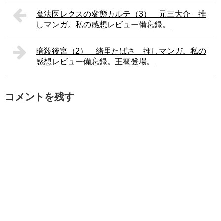
魔法医レクスの変態カルテ（3） 元三大介 推
しマンガ。私の感想レビュー備忘録。
暗殺後宮（2） 緒里たばさ 推しマンガ。私の
感想レビュー備忘録。王雹登場。
コメントを残す