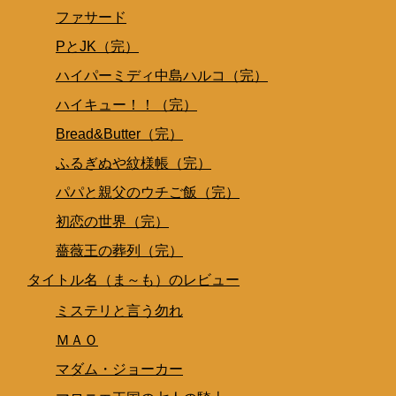
ファサード
PとJK（完）
ハイパーミディ中島ハルコ（完）
ハイキュー！！（完）
Bread&Butter（完）
ふるぎぬや紋様帳（完）
パパと親父のウチご飯（完）
初恋の世界（完）
薔薇王の葬列（完）
タイトル名（ま～も）のレビュー
ミステリと言う勿れ
ＭＡＯ
マダム・ジョーカー