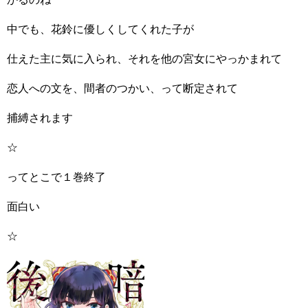
中でも、花鈴に優しくしてくれた子が
仕えた主に気に入られ、それを他の宮女にやっかまれて
恋人への文を、間者のつかい、って断定されて
捕縛されます
☆
ってとこで１巻終了
面白い
☆