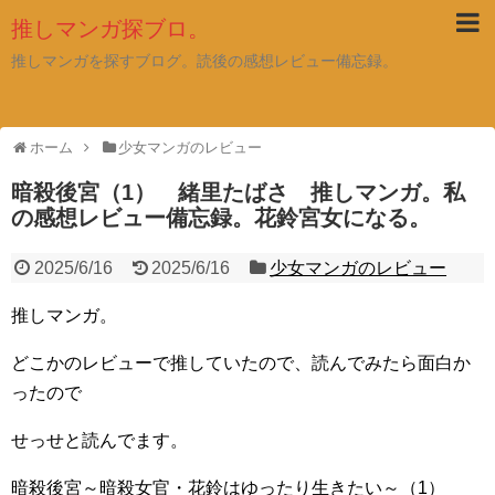
推しマンガ探ブロ。
推しマンガを探すブログ。読後の感想レビュー備忘録。
ホーム
少女マンガのレビュー
暗殺後宮（1） 緒里たばさ 推しマンガ。私
の感想レビュー備忘録。花鈴宮女になる。
2025/6/16
2025/6/16
少女マンガのレビュー
推しマンガ。
どこかのレビューで推していたので、読んでみたら面白か
ったので
せっせと読んでます。
暗殺後宮～暗殺女官・花鈴はゆったり生きたい～（1）