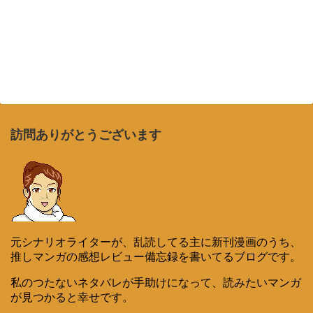
訪問ありがとうございます
元シナリオライターが、乱読してる主に新刊漫画のうち、
推しマンガの感想レビュー備忘録を書いてるブログです。
私のつたないネタバレが手助けになって、読みたいマンガ
が見つかると幸せです。