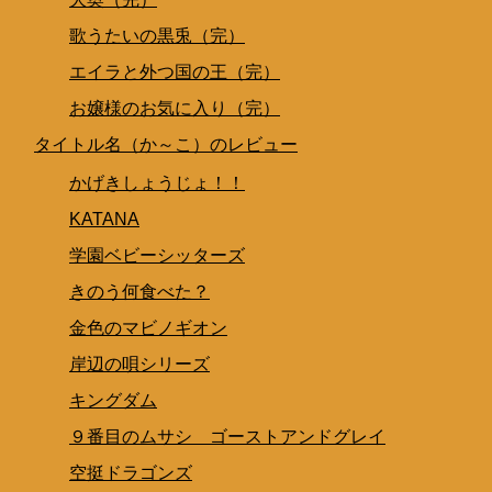
歌うたいの黒兎（完）
エイラと外つ国の王（完）
お嬢様のお気に入り（完）
タイトル名（か～こ）のレビュー
かげきしょうじょ！！
KATANA
学園ベビーシッターズ
きのう何食べた？
金色のマビノギオン
岸辺の唄シリーズ
キングダム
９番目のムサシ ゴーストアンドグレイ
空挺ドラゴンズ