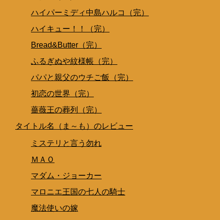
ハイパーミディ中島ハルコ（完）
ハイキュー！！（完）
Bread&Butter（完）
ふるぎぬや紋様帳（完）
パパと親父のウチご飯（完）
初恋の世界（完）
薔薇王の葬列（完）
タイトル名（ま～も）のレビュー
ミステリと言う勿れ
ＭＡＯ
マダム・ジョーカー
マロニエ王国の七人の騎士
魔法使いの嫁