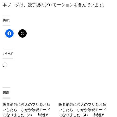
本ブログは、読了後のプロモーションを含んでいます。
共有:
いいね:
読
み
込
み
関連
中…
吸血伯爵に恋人のフリをお願
吸血伯爵に恋人のフリをお願
いしたら、なぜか溺愛モード
いしたら、なぜか溺愛モード
になりました（3） 加瀬ア
になりました（4） 加瀬ア