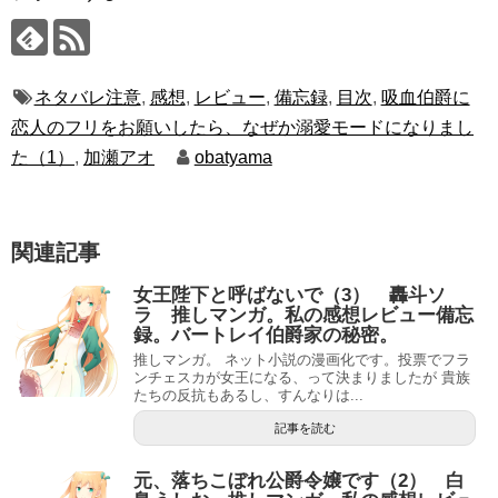
ネタバレ注意
,
感想
,
レビュー
,
備忘録
,
目次
,
吸血伯爵に
恋人のフリをお願いしたら、なぜか溺愛モードになりまし
た（1）
,
加瀬アオ
obatyama
関連記事
女王陛下と呼ばないで（3） 轟斗ソ
ラ 推しマンガ。私の感想レビュー備忘
録。バートレイ伯爵家の秘密。
推しマンガ。 ネット小説の漫画化です。投票でフラ
ンチェスカが女王になる、って決まりましたが 貴族
たちの反抗もあるし、すんなりは...
記事を読む
元、落ちこぼれ公爵令嬢です（2） 白