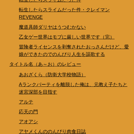
転生したらスライムだった件・クレイマン
REVENGE
魔道具師ダリヤはうつむかない
乙女ゲー世界はモブに厳しい世界です（完）
冒険者ライセンスを剥奪されたおっさんだけど、愛
娘ができたのでのんびり人生を謳歌する
タイトル名（あ～お）のレビュー
あおざくら（防衛大学校物語）
Aランクパーティを離脱した俺は、元教え子たちと
迷宮深部を目指す
アルテ
応天の門
アオアシ
アヤメくんののんびり肉食日誌