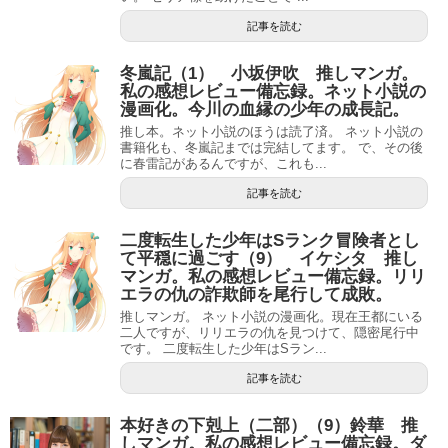
記事を読む
冬嵐記（1） 小坂伊吹 推しマンガ。
私の感想レビュー備忘録。ネット小説の
漫画化。今川の血縁の少年の成長記。
推し本。ネット小説のほうは読了済。 ネット小説の
書籍化も、冬嵐記までは完結してます。 で、その後
に春雷記があるんですが、これも...
記事を読む
二度転生した少年はSランク冒険者とし
て平穏に過ごす（9） イケシタ 推し
マンガ。私の感想レビュー備忘録。リリ
エラの仇の詐欺師を尾行して成敗。
推しマンガ。 ネット小説の漫画化。現在王都にいる
二人ですが、リリエラの仇を見つけて、隠密尾行中
です。 二度転生した少年はSラン...
記事を読む
本好きの下剋上（二部）（9）鈴華 推
しマンガ。私の感想レビュー備忘録。ダ