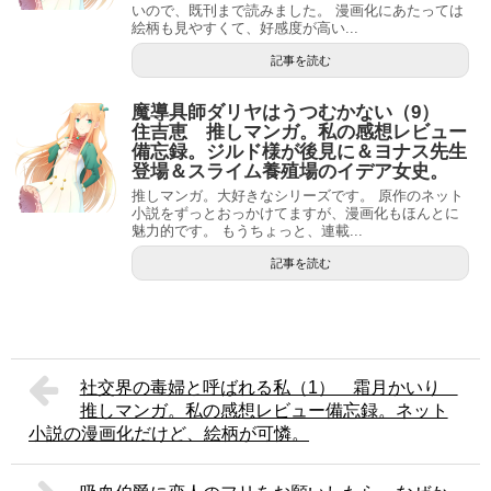
いので、既刊まで読みました。 漫画化にあたっては
絵柄も見やすくて、好感度が高い...
記事を読む
魔導具師ダリヤはうつむかない（9）
住吉恵 推しマンガ。私の感想レビュー
備忘録。ジルド様が後見に＆ヨナス先生
登場＆スライム養殖場のイデア女史。
推しマンガ。大好きなシリーズです。 原作のネット
小説をずっとおっかけてますが、漫画化もほんとに
魅力的です。 もうちょっと、連載...
記事を読む
社交界の毒婦と呼ばれる私（1） 霜月かいり
推しマンガ。私の感想レビュー備忘録。ネット
小説の漫画化だけど、絵柄が可憐。