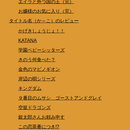
エイラと外つ国の王（完）
お嬢様のお気に入り（完）
タイトル名（か～こ）のレビュー
かげきしょうじょ！！
KATANA
学園ベビーシッターズ
きのう何食べた？
金色のマビノギオン
岸辺の唄シリーズ
キングダム
９番目のムサシ ゴーストアンドグレイ
空挺ドラゴンズ
銀太郎さんお頼み申す
この恋茶番につき!?