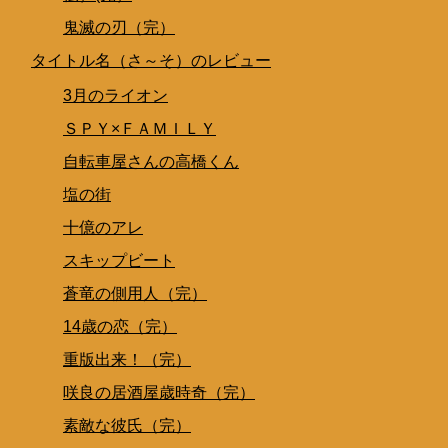
鬼滅の刃（完）
タイトル名（さ～そ）のレビュー
3月のライオン
ＳＰＹ×ＦＡＭＩＬＹ
自転車屋さんの高橋くん
塩の街
十億のアレ
スキップビート
蒼竜の側用人（完）
14歳の恋（完）
重版出来！（完）
咲良の居酒屋歳時奇（完）
素敵な彼氏（完）