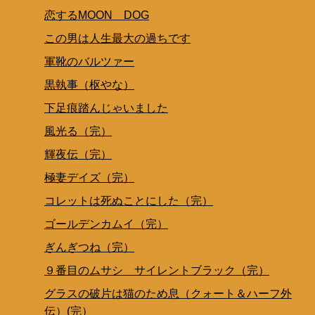
恋するMOON DOG
この男は人生最大の過ちです
軍靴のバルツァー
黒執事（枢やな）
下足痕踏んじゃいました
風光る（完）
輝夜伝（完）
極妻デイズ（完）
コレットは死ぬことにした（完）
ゴールデンカムイ（完）
ぎんぎつね（完）
９番目のムサシ サイレントブラック（完）
グラスの破片は猫のため息（クォート＆ハーフ外
伝）(完）