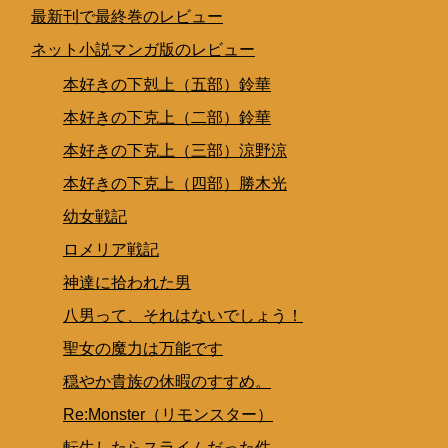
最新刊で最終巻のレビュー
ネット小説マンガ版のレビュー
本好きの下剋上（五部）鈴華
本好きの下克上（二部）鈴華
本好きの下克上（三部）涼野涼
本好きの下克上（四部）勝木光
幼女戦記
ロメリア戦記
神達に拾われた男
八男って、それはないでしょう！
聖女の魔力は万能です
穏やか貴族の休暇のすすめ。
Re:Monster（リモンスター）
転生したらスライムだった件