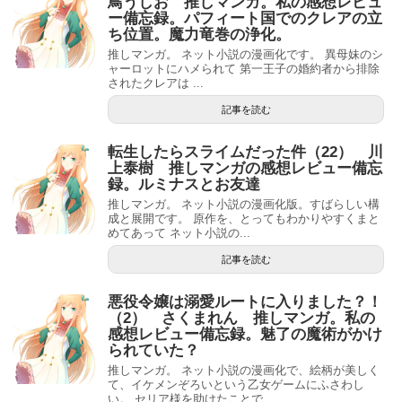
鳥うしお 推しマンガ。私の感想レビュ
ー備忘録。パフィート国でのクレアの立
ち位置。魔力竜巻の浄化。
推しマンガ。 ネット小説の漫画化です。 異母妹のシ
ャーロットにハメられて 第一王子の婚約者から排除
されたクレアは ...
記事を読む
転生したらスライムだった件（22） 川
上泰樹 推しマンガの感想レビュー備忘
録。ルミナスとお友達
推しマンガ。 ネット小説の漫画化版。すばらしい構
成と展開です。 原作を、とってもわかりやすくまと
めてあって ネット小説の...
記事を読む
悪役令嬢は溺愛ルートに入りました？！
（2） さくまれん 推しマンガ。私の
感想レビュー備忘録。魅了の魔術がかけ
られていた？
推しマンガ。 ネット小説の漫画化で、絵柄が美しく
て、イケメンぞろいという乙女ゲームにふさわし
い。 セリア様を助けたことで ...