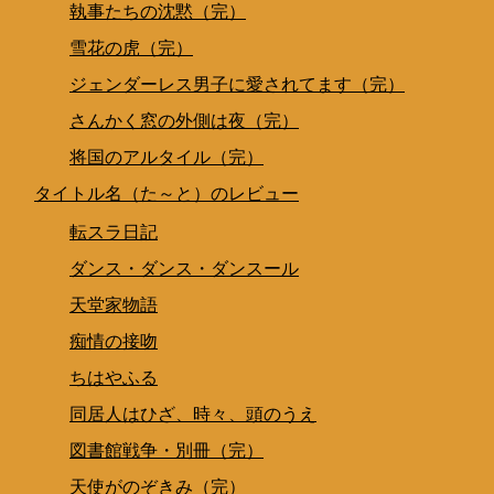
執事たちの沈黙（完）
雪花の虎（完）
ジェンダーレス男子に愛されてます（完）
さんかく窓の外側は夜（完）
将国のアルタイル（完）
タイトル名（た～と）のレビュー
転スラ日記
ダンス・ダンス・ダンスール
天堂家物語
痴情の接吻
ちはやふる
同居人はひざ、時々、頭のうえ
図書館戦争・別冊（完）
天使がのぞきみ（完）