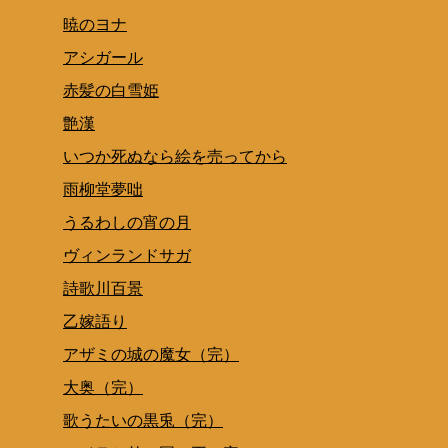
暁のヨナ
アシガール
赤髪の白雪姫
艶漢
いつか死ぬなら絵を売ってから
雨柳堂夢咄
うるわしの宵の月
ヴィンランドサガ
詩歌川百景
乙嫁語り
アザミの城の魔女（完）
大奥（完）
歌うたいの黒兎（完）