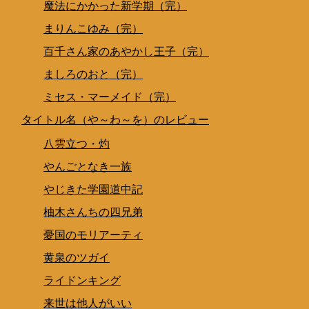
魔法にかかった新学期（完）
まりんこゆみ（完）
百千さん家のあやかし王子（完）
ましろのおと（完）
ミセス・マーメイド（完）
タイトル名（や～わ～を）のレビュー
八雲立つ・灼
やんごとなき一族
やじきた学園道中記
柚木さんちの四兄弟
憂国のモリアーティ
黄泉のツガイ
ライドンキング
来世は他人がいい