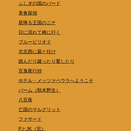
ふしぎの国のバード
美食探偵
星降る王国のニナ
日に流れて橋に行く
ブルーピリオド
北北西に曇と往け
踏んだり蹴ったり愛したり
百鬼夜行抄
ホテル・メッツァペウラへようこそ
パーム（獣木野生）
八百夜
亡国のマルグリット
ファサード
PとJK（完）