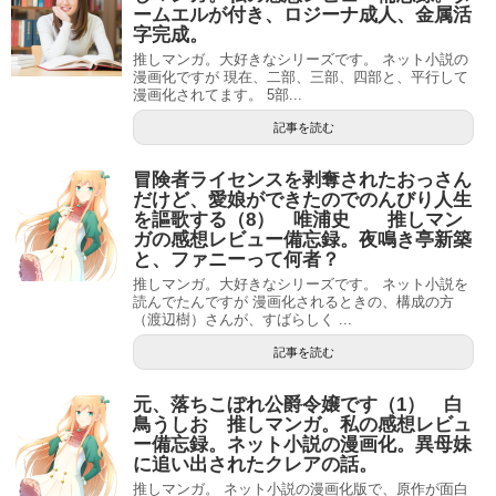
ームエルが付き、ロジーナ成人、金属活
字完成。
推しマンガ。大好きなシリーズです。 ネット小説の
漫画化ですが 現在、二部、三部、四部と、平行して
漫画化されてます。 5部...
記事を読む
冒険者ライセンスを剥奪されたおっさん
だけど、愛娘ができたのでのんびり人生
を謳歌する（8） 唯浦史 推しマン
ガの感想レビュー備忘録。夜鳴き亭新築
と、ファニーって何者？
推しマンガ。大好きなシリーズです。 ネット小説を
読んでたんですが 漫画化されるときの、構成の方
（渡辺樹）さんが、すばらしく ...
記事を読む
元、落ちこぼれ公爵令嬢です（1） 白
鳥うしお 推しマンガ。私の感想レビュ
ー備忘録。ネット小説の漫画化。異母妹
に追い出されたクレアの話。
推しマンガ。 ネット小説の漫画化版で、原作が面白