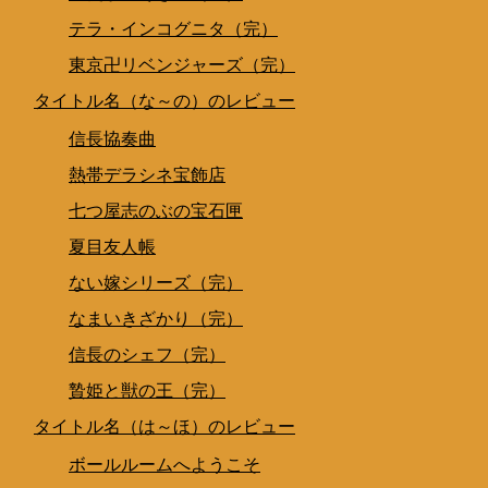
テラ・インコグニタ（完）
東京卍リベンジャーズ（完）
タイトル名（な～の）のレビュー
信長協奏曲
熱帯デラシネ宝飾店
七つ屋志のぶの宝石匣
夏目友人帳
ない嫁シリーズ（完）
なまいきざかり（完）
信長のシェフ（完）
贄姫と獣の王（完）
タイトル名（は～ほ）のレビュー
ボールルームへようこそ