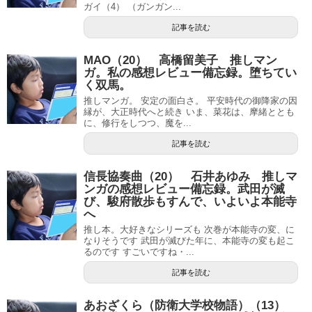
ガイ（4） （ガンガン...
記事を読む
MAO（20） 高橋留美子 推しマン
ガ。私の感想レビュー備忘録。堕ちてい
く双馬。
推しマンガ。 安定の面白さ。 平安時代の御降家の因
縁が、大正時代へと続き いま、菜花は、摩緒ととも
に、修行をしつつ、魔を...
記事を読む
信長協奏曲（20） 石井あゆみ 推しマ
ンガの感想レビュー備忘録。武田が滅
び、駿府散歩もすんで、いよいよ本能寺
へ
推し本。大好きなシリーズも 次巻が本能寺の変、に
なりそうです 武田が滅びた年に、本能寺の変も起こ
るのです すごいですね・...
記事を読む
あおざくら（防衛大学校物語）（13）