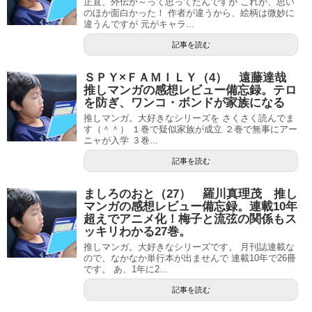
正直、外伝か～って思ってたんですが これが、思い
のほか面白かった！ 作者が違うから、絵柄は微妙に
違うんですが 元がキャラ...
記事を読む
ＳＰＹ×ＦＡＭＩＬＹ（4） 遠藤達哉
推しマンガの感想レビュー備忘録。テロ
を防ぎ、ワンコ・ボンドが家族になる
推しマンガ。大好きなシリーズを さくさく読んでま
す（＾＾） １巻で疑似家族が成立 ２巻で無事にアー
ニャが入学 ３巻...
記事を読む
ましろのおと（27） 羅川真理茂 推し
マンガの感想レビュー備忘録。連載10年
超えでアニメ化！梅子と流弦の関係もス
ッキリわかる27巻。
推しマンガ。大好きなシリーズです。 月刊誌連載な
ので、なかなか単行本が出ませんで 連載10年で26冊
です。 あ、1年に2...
記事を読む