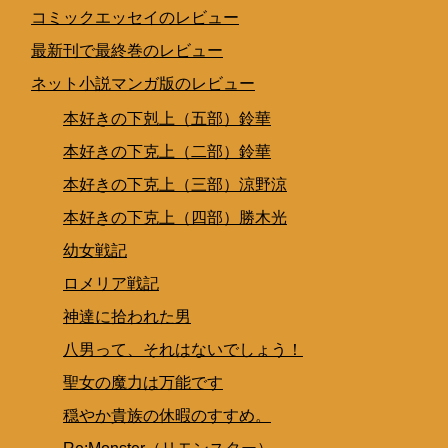
コミックエッセイのレビュー
最新刊で最終巻のレビュー
ネット小説マンガ版のレビュー
本好きの下剋上（五部）鈴華
本好きの下克上（二部）鈴華
本好きの下克上（三部）涼野涼
本好きの下克上（四部）勝木光
幼女戦記
ロメリア戦記
神達に拾われた男
八男って、それはないでしょう！
聖女の魔力は万能です
穏やか貴族の休暇のすすめ。