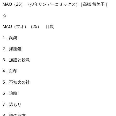
MAO（25） （少年サンデーコミックス） [ 高橋 留美子 ]
☆
MAO（マオ）（25） 目次
1，銅鏡
2，海龍鏡
3，加護と殺意
4，刻印
5，不知火の社
6，追跡
7，温もり
8，槍の行方