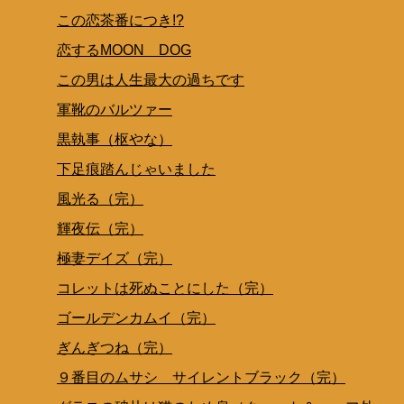
この恋茶番につき!?
恋するMOON DOG
この男は人生最大の過ちです
軍靴のバルツァー
黒執事（枢やな）
下足痕踏んじゃいました
風光る（完）
輝夜伝（完）
極妻デイズ（完）
コレットは死ぬことにした（完）
ゴールデンカムイ（完）
ぎんぎつね（完）
９番目のムサシ サイレントブラック（完）