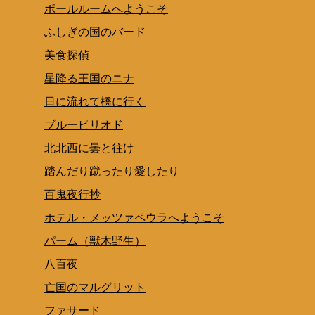
ボールルームへようこそ
ふしぎの国のバード
美食探偵
星降る王国のニナ
日に流れて橋に行く
ブルーピリオド
北北西に曇と往け
踏んだり蹴ったり愛したり
百鬼夜行抄
ホテル・メッツァペウラへようこそ
パーム（獣木野生）
八百夜
亡国のマルグリット
ファサード