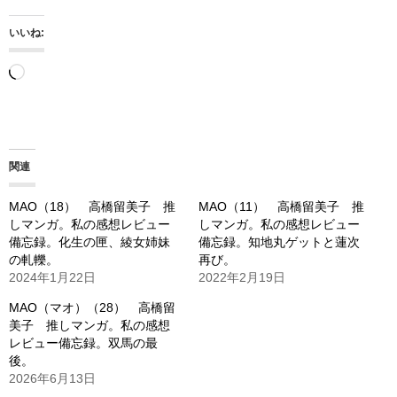
いいね:
読
み
込
み
関連
中…
MAO（18） 高橋留美子 推
MAO（11） 高橋留美子 推
しマンガ。私の感想レビュー
しマンガ。私の感想レビュー
備忘録。化生の匣、綾女姉妹
備忘録。知地丸ゲットと蓮次
の軋轢。
再び。
2024年1月22日
2022年2月19日
MAO（マオ）（28） 高橋留
美子 推しマンガ。私の感想
レビュー備忘録。双馬の最
後。
2026年6月13日