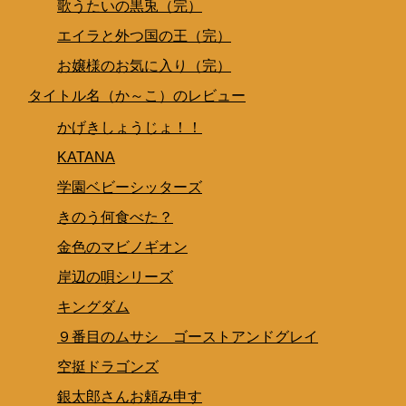
歌うたいの黒兎（完）
エイラと外つ国の王（完）
お嬢様のお気に入り（完）
タイトル名（か～こ）のレビュー
かげきしょうじょ！！
KATANA
学園ベビーシッターズ
きのう何食べた？
金色のマビノギオン
岸辺の唄シリーズ
キングダム
９番目のムサシ ゴーストアンドグレイ
空挺ドラゴンズ
銀太郎さんお頼み申す