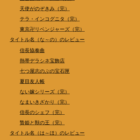
天使がのぞきみ（完）
テラ・インコグニタ（完）
東京卍リベンジャーズ（完）
タイトル名（な～の）のレビュー
信長協奏曲
熱帯デラシネ宝飾店
七つ屋志のぶの宝石匣
夏目友人帳
ない嫁シリーズ（完）
なまいきざかり（完）
信長のシェフ（完）
贄姫と獣の王（完）
タイトル名（は～ほ）のレビュー