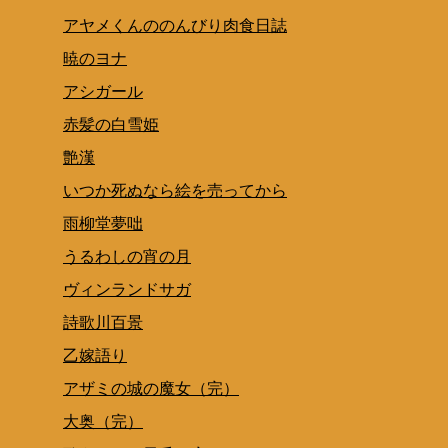
アヤメくんののんびり肉食日誌
暁のヨナ
アシガール
赤髪の白雪姫
艶漢
いつか死ぬなら絵を売ってから
雨柳堂夢咄
うるわしの宵の月
ヴィンランドサガ
詩歌川百景
乙嫁語り
アザミの城の魔女（完）
大奥（完）