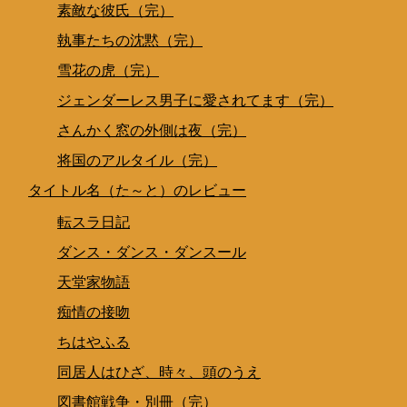
素敵な彼氏（完）
執事たちの沈黙（完）
雪花の虎（完）
ジェンダーレス男子に愛されてます（完）
さんかく窓の外側は夜（完）
将国のアルタイル（完）
タイトル名（た～と）のレビュー
転スラ日記
ダンス・ダンス・ダンスール
天堂家物語
痴情の接吻
ちはやふる
同居人はひざ、時々、頭のうえ
図書館戦争・別冊（完）