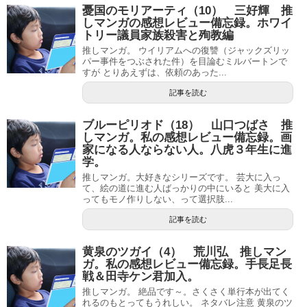
憂国のモリアーティ（10） 三好輝 推
しマンガの感想レビュー備忘録。ホワイ
トリー議員家族殺害と殉教編
推しマンガ。 ウイリアムへの復讐（ジャックズリッ
パー事件をつぶされた件）を目論むミルバートンで
すが とりあえずは、依頼のあった...
記事を読む
ブルーピリオド（18） 山口つばさ 推
しマンガ。私の感想レビュー備忘録。画
家になる人ならない人。八虎３年生に進
学。
推しマンガ。大好きなシリーズです。 芸大に入っ
て、絵の道に進む人ばっかりの中にいると 美大に入
ってもモノ作りしない、って選択肢...
記事を読む
黄泉のツガイ（4） 荒川弘 推しマン
ガ。私の感想レビュー備忘録。手長足長
戦＆田寺ケン君加入。
推しマンガ。 絶品です～。さくさく単行本が出てく
れるのもとってもうれしい。 ネタバレ注意 黄泉のツ