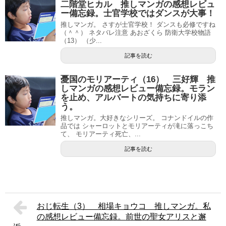
二階堂ヒカル 推しマンガの感想レビュ
ー備忘録。士官学校ではダンスが大事！
推しマンガ。 さすが士官学校！ ダンスも必修ですね
（＾＾） ネタバレ注意 あおざくら 防衛大学校物語
（13） （少...
記事を読む
憂国のモリアーティ（16） 三好輝 推
しマンガの感想レビュー備忘録。モラン
を止め、アルバートの気持ちに寄り添
う。
推しマンガ。大好きなシリーズ。 コナンドイルの作
品では シャーロットとモリアーティが滝に落っこち
て、 モリアーティ死亡、...
記事を読む
おじ転生（3） 相場キョウコ 推しマンガ。私
の感想レビュー備忘録。前世の聖女アリスと邂