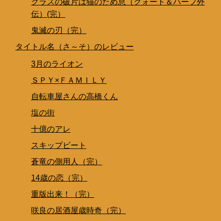
グラスの破片は猫のため息（クォート＆ハーフ外
伝）(完）
鬼滅の刃（完）
タイトル名（さ～そ）のレビュー
3月のライオン
ＳＰＹ×ＦＡＭＩＬＹ
自転車屋さんの高橋くん
塩の街
十億のアレ
スキップビート
蒼竜の側用人（完）
14歳の恋（完）
重版出来！（完）
咲良の居酒屋歳時奇（完）