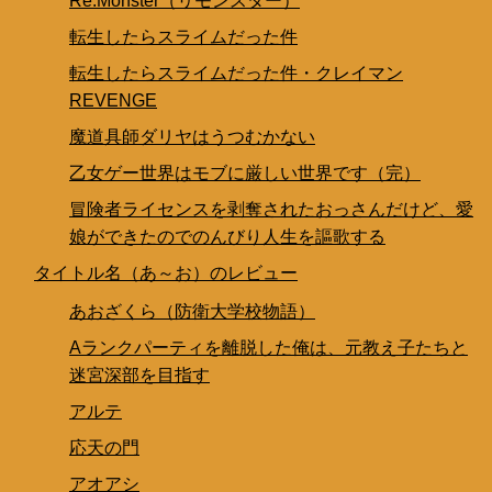
Re:Monster（リモンスター）
転生したらスライムだった件
転生したらスライムだった件・クレイマン
REVENGE
魔道具師ダリヤはうつむかない
乙女ゲー世界はモブに厳しい世界です（完）
冒険者ライセンスを剥奪されたおっさんだけど、愛
娘ができたのでのんびり人生を謳歌する
タイトル名（あ～お）のレビュー
あおざくら（防衛大学校物語）
Aランクパーティを離脱した俺は、元教え子たちと
迷宮深部を目指す
アルテ
応天の門
アオアシ