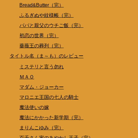
Bread&Butter（完）
ふるぎぬや紋様帳（完）
パパと親父のウチご飯（完）
初恋の世界（完）
薔薇王の葬列（完）
タイトル名（ま～も）のレビュー
ミステリと言う勿れ
ＭＡＯ
マダム・ジョーカー
マロニエ王国の七人の騎士
魔法使いの嫁
魔法にかかった新学期（完）
まりんこゆみ（完）
百千さん家のあやかし王子（完）