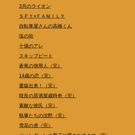
3月のライオン
ＳＰＹ×ＦＡＭＩＬＹ
自転車屋さんの高橋くん
塩の街
十億のアレ
スキップビート
蒼竜の側用人（完）
14歳の恋（完）
重版出来！（完）
咲良の居酒屋歳時奇（完）
素敵な彼氏（完）
執事たちの沈黙（完）
雪花の虎（完）