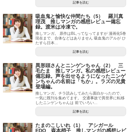
記事を読む
吸血鬼と愉快な仲間たち（5） 羅川真
理茂 推しマンガの感想レビュー備忘
録。渡米は冷凍で。
推しマンガ。 原作はBL,ってなってますが 漫画化5巻
現在まで、合体などはありません 吸血鬼のアルが ひ
たすら日本...
記事を読む
異形頭さんとニンゲンちゃん（2） 三
毛たま 推しマンガ。私の感想レビュー
備忘録。声を出せるようになったニンゲ
ンちゃんの名前は「ちか」。ラズの兄貴
登場編。
推しマンガ。チラ読みしてみたら面白かったので、
一気に既刊を集めてます。 交通事故で異世界に転移
したニンゲンちゃんは 前でいろい...
記事を読む
たまのこしいれ（1） アシガール
EDO 森本梢子 推しマンガの感想レビ