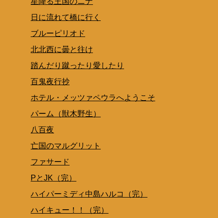
星降る王国のニナ
日に流れて橋に行く
ブルーピリオド
北北西に曇と往け
踏んだり蹴ったり愛したり
百鬼夜行抄
ホテル・メッツァペウラへようこそ
パーム（獣木野生）
八百夜
亡国のマルグリット
ファサード
PとJK（完）
ハイパーミディ中島ハルコ（完）
ハイキュー！！（完）