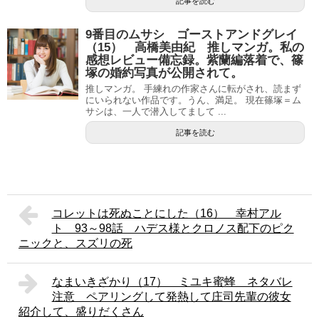
記事を読む
9番目のムサシ ゴーストアンドグレイ
（15） 高橋美由紀 推しマンガ。私の
感想レビュー備忘録。紫蘭編落着で、篠
塚の婚約写真が公開されて。
推しマンガ。 手練れの作家さんに転がされ、読まず
にいられない作品です。うん、満足。 現在篠塚＝ム
サシは、一人で潜入してまして ...
記事を読む
コレットは死ぬことにした（16） 幸村アル
ト 93～98話 ハデス様とクロノス配下のピク
ニックと、スズリの死
なまいきざかり（17） ミユキ蜜蜂 ネタバレ
注意 ペアリングして発熱して庄司先輩の彼女
紹介して、盛りだくさん