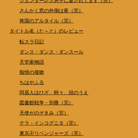
ジェンダーレス男子に愛されてます（完）
さんかく窓の外側は夜（完）
将国のアルタイル（完）
タイトル名（た～と）のレビュー
転スラ日記
ダンス・ダンス・ダンスール
天堂家物語
痴情の接吻
ちはやふる
同居人はひざ、時々、頭のうえ
図書館戦争・別冊（完）
天使がのぞきみ（完）
テラ・インコグニタ（完）
東京卍リベンジャーズ（完）