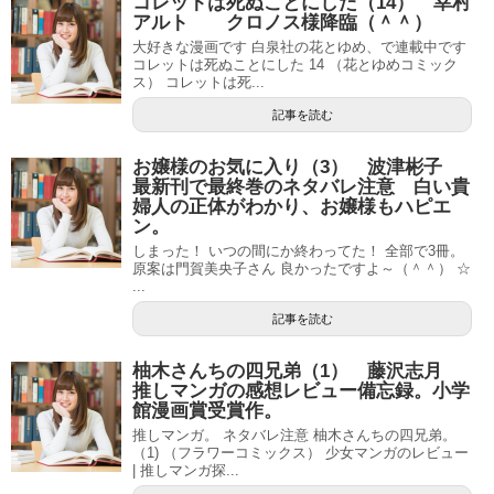
コレットは死ぬことにした（14） 幸村
アルト クロノス様降臨（＾＾）
大好きな漫画です 白泉社の花とゆめ、で連載中です
コレットは死ぬことにした 14 （花とゆめコミック
ス） コレットは死...
記事を読む
お嬢様のお気に入り（3） 波津彬子
最新刊で最終巻のネタバレ注意 白い貴
婦人の正体がわかり、お嬢様もハピエ
ン。
しまった！ いつの間にか終わってた！ 全部で3冊。
原案は門賀美央子さん 良かったですよ～（＾＾） ☆
...
記事を読む
柚木さんちの四兄弟（1） 藤沢志月
推しマンガの感想レビュー備忘録。小学
館漫画賞受賞作。
推しマンガ。 ネタバレ注意 柚木さんちの四兄弟。
（1) （フラワーコミックス） 少女マンガのレビュー
| 推しマンガ探...