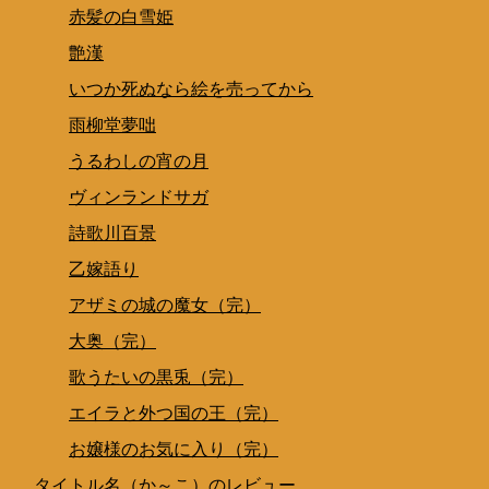
赤髪の白雪姫
艶漢
いつか死ぬなら絵を売ってから
雨柳堂夢咄
うるわしの宵の月
ヴィンランドサガ
詩歌川百景
乙嫁語り
アザミの城の魔女（完）
大奥（完）
歌うたいの黒兎（完）
エイラと外つ国の王（完）
お嬢様のお気に入り（完）
タイトル名（か～こ）のレビュー