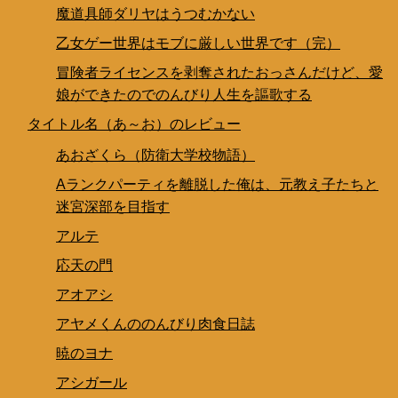
魔道具師ダリヤはうつむかない
乙女ゲー世界はモブに厳しい世界です（完）
冒険者ライセンスを剥奪されたおっさんだけど、愛
娘ができたのでのんびり人生を謳歌する
タイトル名（あ～お）のレビュー
あおざくら（防衛大学校物語）
Aランクパーティを離脱した俺は、元教え子たちと
迷宮深部を目指す
アルテ
応天の門
アオアシ
アヤメくんののんびり肉食日誌
暁のヨナ
アシガール