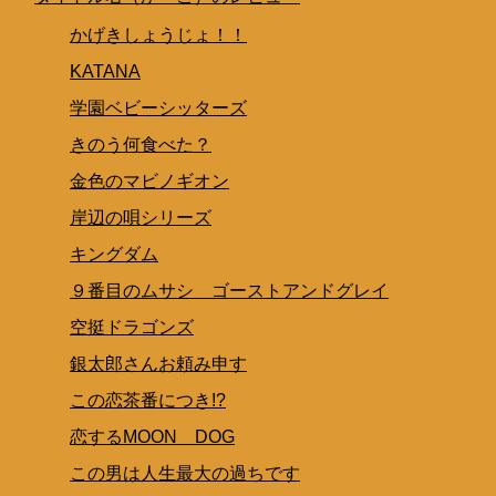
かげきしょうじょ！！
KATANA
学園ベビーシッターズ
きのう何食べた？
金色のマビノギオン
岸辺の唄シリーズ
キングダム
９番目のムサシ ゴーストアンドグレイ
空挺ドラゴンズ
銀太郎さんお頼み申す
この恋茶番につき!?
恋するMOON DOG
この男は人生最大の過ちです