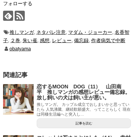
フォローする
推しマンガ
,
ネタバレ注意
,
マダム・ジョーカー
,
名香智
子
,
２巻
,
朱い雀
,
感想
,
レビュー
,
備忘録
,
作者病気で中断
obatyama
関連記事
恋するMOON DOG（11） 山田南
平 推しマンガの感想レビュー備忘録。
放し飼いの犬は飼い主が悪い。
推しマンガ。 カップル成立でおしまいかと思ってい
たら 人気沸騰、継続歎願盛大、ってことらしく 現在
は同棲生活編へと突入し...
記事を読む