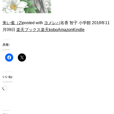
朱い雀（2)
posted with
ヨメレバ
名香 智子 小学館 2018年11
月09日
楽天ブックス
楽天kobo
Amazon
Kindle
共有:
いいね:
読
み
込
み