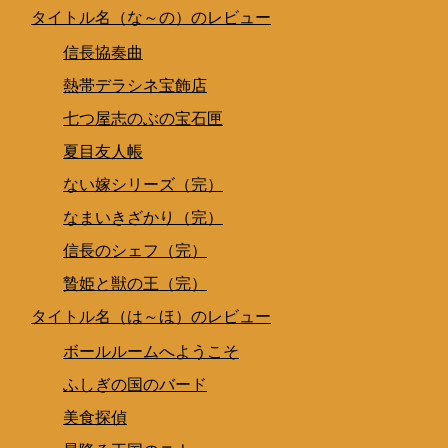
タイトル名（な～の）のレビュー
信長協奏曲
熱帯デラシネ宝飾店
七つ屋志のぶの宝石匣
夏目友人帳
ない嫁シリーズ（完）
なまいきざかり（完）
信長のシェフ（完）
贄姫と獣の王（完）
タイトル名（は～ほ）のレビュー
ボールルームへようこそ
ふしぎの国のバード
美食探偵