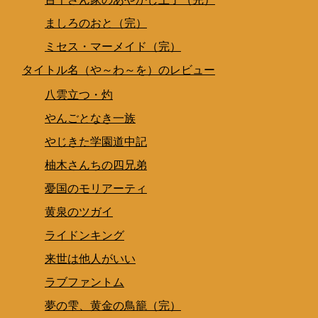
ましろのおと（完）
ミセス・マーメイド（完）
タイトル名（や～わ～を）のレビュー
八雲立つ・灼
やんごとなき一族
やじきた学園道中記
柚木さんちの四兄弟
憂国のモリアーティ
黄泉のツガイ
ライドンキング
来世は他人がいい
ラブファントム
夢の雫、黄金の鳥籠（完）