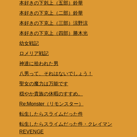
本好きの下剋上（五部）鈴華
本好きの下克上（二部）鈴華
本好きの下克上（三部）涼野涼
本好きの下克上（四部）勝木光
幼女戦記
ロメリア戦記
神達に拾われた男
八男って、それはないでしょう！
聖女の魔力は万能です
穏やか貴族の休暇のすすめ。
Re:Monster（リモンスター）
転生したらスライムだった件
転生したらスライムだった件・クレイマン
REVENGE