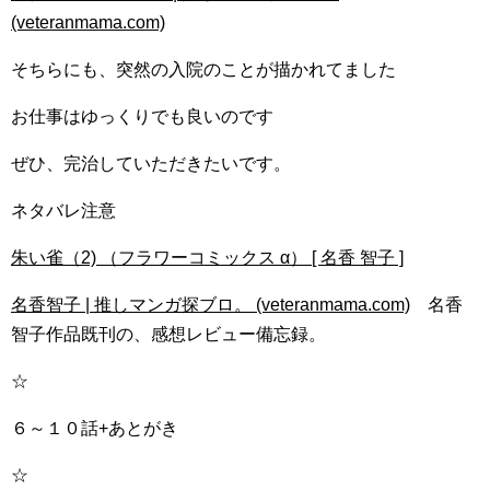
(veteranmama.com)
そちらにも、突然の入院のことが描かれてました
お仕事はゆっくりでも良いのです
ぜひ、完治していただきたいです。
ネタバレ注意
朱い雀（2) （フラワーコミックス α） [ 名香 智子 ]
名香智子 | 推しマンガ探ブロ。 (veteranmama.com)
名香
智子作品既刊の、感想レビュー備忘録。
☆
６～１０話+あとがき
☆