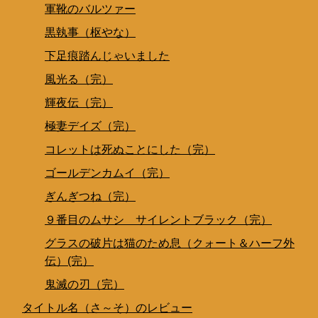
軍靴のバルツァー
黒執事（枢やな）
下足痕踏んじゃいました
風光る（完）
輝夜伝（完）
極妻デイズ（完）
コレットは死ぬことにした（完）
ゴールデンカムイ（完）
ぎんぎつね（完）
９番目のムサシ サイレントブラック（完）
グラスの破片は猫のため息（クォート＆ハーフ外
伝）(完）
鬼滅の刃（完）
タイトル名（さ～そ）のレビュー