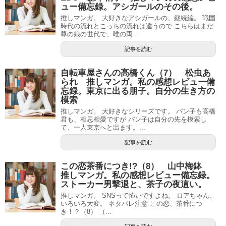
ュー備忘録。アシガールのその後。
推しマンガ。 大好きなアシガールの、継続編。 戦国
時代の流れとこっちの流れは違うので こちらはまだ
尊の娘の世代で、唯の両...
記事を読む
自転車屋さんの高橋くん（7） 松虫あ
られ 推しマンガ。私の感想レビュー備
忘録。東京に出る朋子。自分の生き方の
模索
推しマンガ。 大好きなシリーズです。 パン子も高橋
君も、相思相愛ですが パン子は自分の先を模索し
て、一人東京へと出ます。...
記事を読む
この恋茶番につき!?（8） 山中梅鉢
推しマンガ。私の感想レビュー備忘録。
ストーカー男撃退と、茶子の夜這い。
推しマンガ。 SNSって怖いですよね。 ロアちゃん。
いろいろ大変。 ネタバレ注意 この恋、茶番につ
き！？（8） （...