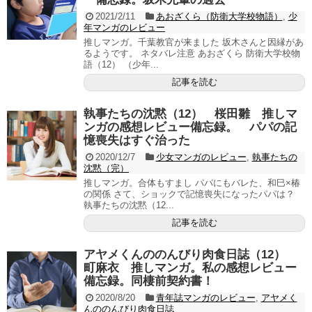
2021/2/11
あおざくら（防衛大学校物語）
,
少
年マンガのレビュー
推しマンガ。千葉教官が来ました 坂木さんと因縁があ
るようです。 ネタバレ注意 あおざくら 防衛大学校物
語（12） （少年...
記事を読む
執事たちの沈黙（12） 桜田雛 推しマ
ンガの感想レビュー備忘録。 パパの記
憶喪失はすぐ治った
2020/12/7
少女マンガのレビュー
,
執事たちの
沈黙（完）
推しマンガ。合体もすまし パパにもバレた、和巳×椿
の関係 さて、ショックで記憶喪失になったパパは？
執事たちの沈黙（12...
記事を読む
アヤメくんののんびり肉食日誌（12）
町麻衣 推しマンガ。私の感想レビュー
備忘録。同棲前契約書！
2020/8/20
青年誌マンガのレビュー
,
アヤメく
んののんびり肉食日誌