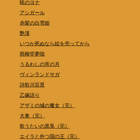
暁のヨナ
アシガール
赤髪の白雪姫
艶漢
いつか死ぬなら絵を売ってから
雨柳堂夢咄
うるわしの宵の月
ヴィンランドサガ
詩歌川百景
乙嫁語り
アザミの城の魔女（完）
大奥（完）
歌うたいの黒兎（完）
エイラと外つ国の王（完）