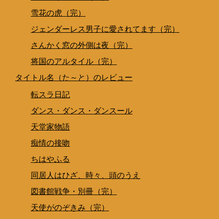
雪花の虎（完）
ジェンダーレス男子に愛されてます（完）
さんかく窓の外側は夜（完）
将国のアルタイル（完）
タイトル名（た～と）のレビュー
転スラ日記
ダンス・ダンス・ダンスール
天堂家物語
痴情の接吻
ちはやふる
同居人はひざ、時々、頭のうえ
図書館戦争・別冊（完）
天使がのぞきみ（完）