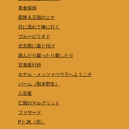
美食探偵
星降る王国のニナ
日に流れて橋に行く
ブルーピリオド
北北西に曇と往け
踏んだり蹴ったり愛したり
百鬼夜行抄
ホテル・メッツァペウラへようこそ
パーム（獣木野生）
八百夜
亡国のマルグリット
ファサード
PとJK（完）