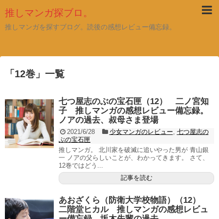
推しマンガ探ブロ。
推しマンガを探すブログ。読後の感想レビュー備忘録。
「
12巻
」
一覧
七つ屋志のぶの宝石匣（12） 二ノ宮知
子 推しマンガの感想レビュー備忘録。
ノアの過去、叔母さま登場
2021/6/28
少女マンガのレビュー
,
七つ屋志の
ぶの宝石匣
推しマンガ。 北川家を破滅に追いやった男が 青山銀
一 ノアの父らしいことが、わかってきます。 さて、
12巻ではどう...
記事を読む
あおざくら（防衛大学校物語）（12）
二階堂ヒカル 推しマンガの感想レビュ
ー備忘録。坂木先輩の過去