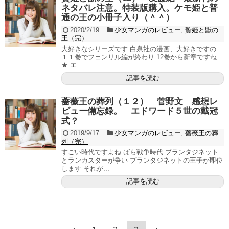
ネタバレ注意。特装版購入。ケモ姫と普
通の王の小冊子入り（＾＾）
2020/2/19
少女マンガのレビュー
,
贄姫と獣の
王（完）
大好きなシリーズです 白泉社の漫画、大好きですの
１１巻でフェンリル編が終わり 12巻から新章ですね
★ エ...
記事を読む
薔薇王の葬列（１２） 菅野文 感想レ
ビュー備忘録。 エドワード５世の戴冠
式？
2019/9/17
少女マンガのレビュー
,
薔薇王の葬
列（完）
すごい時代ですよね ばら戦争時代 プランタジネット
とランカスターが争い プランタジネットの王子が即位
します それが...
記事を読む