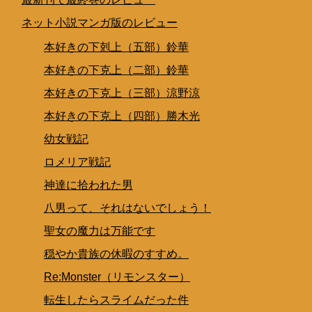
ネット小説マンガ版のレビュー
本好きの下剋上（五部）鈴華
本好きの下克上（二部）鈴華
本好きの下克上（三部）涼野涼
本好きの下克上（四部）勝木光
幼女戦記
ロメリア戦記
神達に拾われた男
八男って、それはないでしょう！
聖女の魔力は万能です
穏やか貴族の休暇のすすめ。
Re:Monster（リモンスター）
転生したらスライムだった件