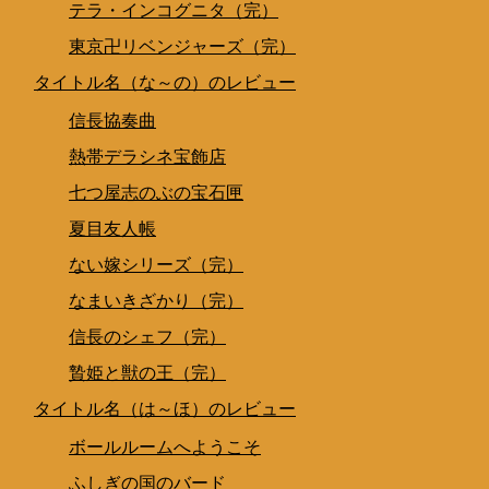
テラ・インコグニタ（完）
東京卍リベンジャーズ（完）
タイトル名（な～の）のレビュー
信長協奏曲
熱帯デラシネ宝飾店
七つ屋志のぶの宝石匣
夏目友人帳
ない嫁シリーズ（完）
なまいきざかり（完）
信長のシェフ（完）
贄姫と獣の王（完）
タイトル名（は～ほ）のレビュー
ボールルームへようこそ
ふしぎの国のバード