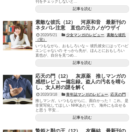
刊をチェックしないと...
記事を読む
素敵な彼氏（12） 河原和音 最新刊の
ネタバレ注意 直也の元カノがウザイ
2020/5/21
少女マンガのレビュー
,
素敵な彼氏
（完）
いつもながら、おもしろいな～ 彼氏彼女にはってハピ
エンじゃないの そっから先が、ほんとにおもしろい
直也が、自分を見つめ...
記事を読む
応天の門（12） 灰原薬 推しマンガの
感想レビュー備忘録。盗人の汚名を晴ら
し、女人村の謎を解く
2020/3/18
青年誌マンガのレビュー
,
応天の門
推しマンガ。いつもながらに、面白かった！ これ、是
非実写化してほしい NHKあたりで。 海外にも出せる
と思う 平安...
記事を読む
贄姫と獣の王（12） 友藤結 最新刊の