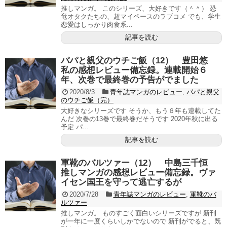
推しマンガ。 このシリーズ、大好きです（＾＾） 恐
竜オタクたちの、超マイペースのラブコメ でも、学生
恋愛はしっかり肉食系...
記事を読む
パパと親父のウチご飯（12） 豊田悠
私の感想レビュー備忘録。連載開始６
年、次巻で最終巻の予告がでました
2020/8/3
青年誌マンガのレビュー
,
パパと親父
のウチご飯（完）
大好きなシリーズです そうか、もう６年も連載してた
んだ 次巻の13巻で最終巻だそうです 2020年秋に出る
予定 パ...
記事を読む
軍靴のバルツァー（12） 中島三千恒
推しマンガの感想レビュー備忘録。ヴァ
イセン国王を守って逃亡するが
2020/7/28
青年誌マンガのレビュー
,
軍靴のバ
ルツァー
推しマンガ。 ものすごく面白いシリーズですが 新刊
が一年に一度くらいしかでないので 新刊がでると、既