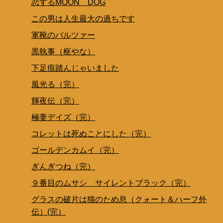
恋するMOON DOG
この男は人生最大の過ちです
軍靴のバルツァー
黒執事（枢やな）
下足痕踏んじゃいました
風光る（完）
輝夜伝（完）
極妻デイズ（完）
コレットは死ぬことにした（完）
ゴールデンカムイ（完）
ぎんぎつね（完）
９番目のムサシ サイレントブラック（完）
グラスの破片は猫のため息（クォート＆ハーフ外
伝）(完）