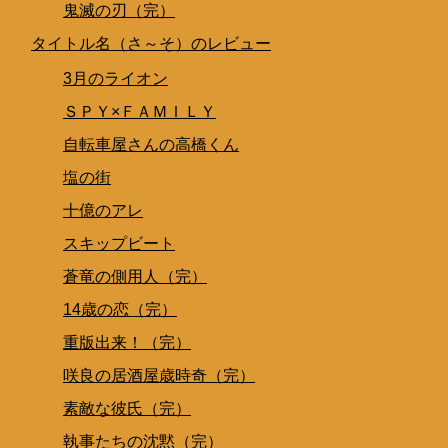
鬼滅の刃（完）
タイトル名（さ～そ）のレビュー
3月のライオン
ＳＰＹ×ＦＡＭＩＬＹ
自転車屋さんの高橋くん
塩の街
十億のアレ
スキップビート
蒼竜の側用人（完）
14歳の恋（完）
重版出来！（完）
咲良の居酒屋歳時奇（完）
素敵な彼氏（完）
執事たちの沈黙（完）