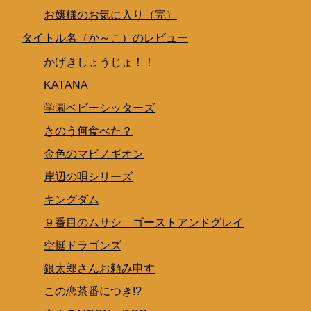
お嬢様のお気に入り（完）
タイトル名（か～こ）のレビュー
かげきしょうじょ！！
KATANA
学園ベビーシッターズ
きのう何食べた？
金色のマビノギオン
岸辺の唄シリーズ
キングダム
９番目のムサシ ゴーストアンドグレイ
空挺ドラゴンズ
銀太郎さんお頼み申す
この恋茶番につき!?