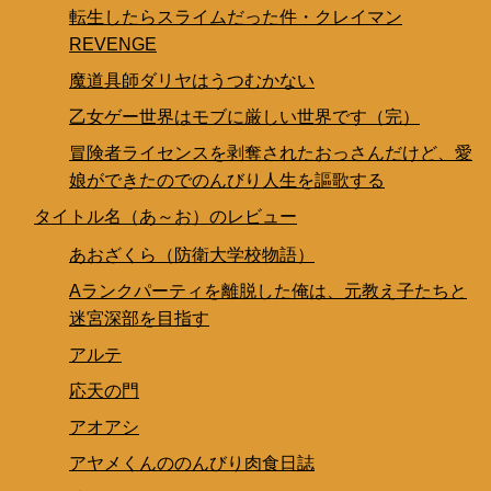
転生したらスライムだった件・クレイマン
REVENGE
魔道具師ダリヤはうつむかない
乙女ゲー世界はモブに厳しい世界です（完）
冒険者ライセンスを剥奪されたおっさんだけど、愛
娘ができたのでのんびり人生を謳歌する
タイトル名（あ～お）のレビュー
あおざくら（防衛大学校物語）
Aランクパーティを離脱した俺は、元教え子たちと
迷宮深部を目指す
アルテ
応天の門
アオアシ
アヤメくんののんびり肉食日誌