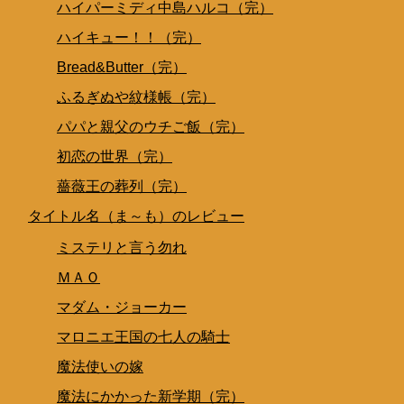
ハイパーミディ中島ハルコ（完）
ハイキュー！！（完）
Bread&Butter（完）
ふるぎぬや紋様帳（完）
パパと親父のウチご飯（完）
初恋の世界（完）
薔薇王の葬列（完）
タイトル名（ま～も）のレビュー
ミステリと言う勿れ
ＭＡＯ
マダム・ジョーカー
マロニエ王国の七人の騎士
魔法使いの嫁
魔法にかかった新学期（完）