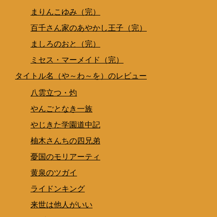
まりんこゆみ（完）
百千さん家のあやかし王子（完）
ましろのおと（完）
ミセス・マーメイド（完）
タイトル名（や～わ～を）のレビュー
八雲立つ・灼
やんごとなき一族
やじきた学園道中記
柚木さんちの四兄弟
憂国のモリアーティ
黄泉のツガイ
ライドンキング
来世は他人がいい