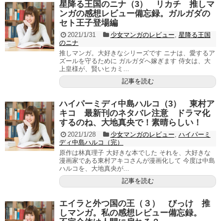
星降る王国のニナ（3） リカチ 推しマ
ンガの感想レビュー備忘録。ガルガダの
セト王子登場編
2021/1/31
少女マンガのレビュー
,
星降る王国
のニナ
推しマンガ。大好きなシリーズです ニナは、愛するア
ズールを守るために ガルガダへ嫁ぎます 侍女は、大
上皇様が、賢いヒカミ...
記事を読む
ハイパーミディ中島ハルコ（3） 東村ア
キコ 最新刊のネタバレ注意 ドラマ化
するのね、大地真央で！素晴らしい！
2021/1/28
少女マンガのレビュー
,
ハイパーミ
ディ中島ハルコ（完）
原作は林真理子 大好きな本でした それを、大好きな
漫画家である東村アキコさんが漫画化して 今度は中島
ハルコを、大地真央が...
記事を読む
エイラと外つ国の王（３） びっけ 推
しマンガ。私の感想レビュー備忘録。