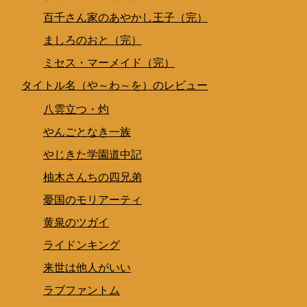
百千さん家のあやかし王子（完）
ましろのおと（完）
ミセス・マーメイド（完）
タイトル名（や～わ～を）のレビュー
八雲立つ・灼
やんごとなき一族
やじきた学園道中記
柚木さんちの四兄弟
憂国のモリアーティ
黄泉のツガイ
ライドンキング
来世は他人がいい
ラブファントム