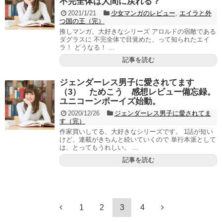
不完全体は人間に戻れる？
2021/1/21
少女マンガのレビュー
,
エイラと外
つ国の王（完）
推しマンガ。大好きなシリーズ アロルドの宿敵である
ダグラスに 不完全体で目覚めた、って知られたエイ
ラ！ どうなる！ ...
記事を読む
ジェンダーレス男子に愛されてます
（3） ためこう 感想レビュー備忘録。
ユニコーンボーイズ始動。
2020/12/26
ジェンダーレス男子に愛されてま
す（完）
作家買いしてる、大好きなシリーズです。 1話が短い
けど、連載がきちんと続いていくので 単行本派として
は、とってもうれしい。 ...
記事を読む
1
2
3
4