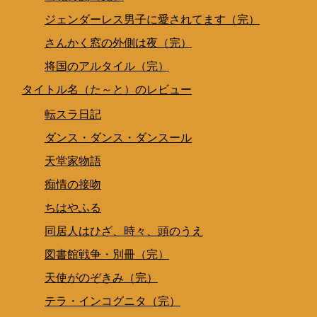
ジェンダーレス男子に愛されてます（完）
さんかく窓の外側は夜（完）
将国のアルタイル（完）
タイトル名（た～と）のレビュー
転スラ日記
ダンス・ダンス・ダンスール
天堂家物語
痴情の接吻
ちはやふる
同居人はひざ、時々、頭のうえ
図書館戦争・別冊（完）
天使がのぞきみ（完）
テラ・インコグニタ（完）