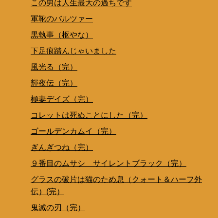
この男は人生最大の過ちです
軍靴のバルツァー
黒執事（枢やな）
下足痕踏んじゃいました
風光る（完）
輝夜伝（完）
極妻デイズ（完）
コレットは死ぬことにした（完）
ゴールデンカムイ（完）
ぎんぎつね（完）
９番目のムサシ サイレントブラック（完）
グラスの破片は猫のため息（クォート＆ハーフ外
伝）(完）
鬼滅の刃（完）