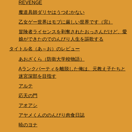
REVENGE
魔道具師ダリヤはうつむかない
乙女ゲー世界はモブに厳しい世界です（完）
冒険者ライセンスを剥奪されたおっさんだけど、愛
娘ができたのでのんびり人生を謳歌する
タイトル名（あ～お）のレビュー
あおざくら（防衛大学校物語）
Aランクパーティを離脱した俺は、元教え子たちと
迷宮深部を目指す
アルテ
応天の門
アオアシ
アヤメくんののんびり肉食日誌
暁のヨナ