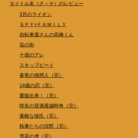
タイトル名（さ～そ）のレビュー
3月のライオン
ＳＰＹ×ＦＡＭＩＬＹ
自転車屋さんの高橋くん
塩の街
十億のアレ
スキップビート
蒼竜の側用人（完）
14歳の恋（完）
重版出来！（完）
咲良の居酒屋歳時奇（完）
素敵な彼氏（完）
執事たちの沈黙（完）
雪花の虎（完）