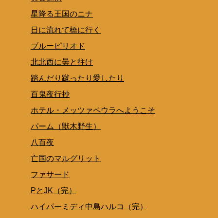
星降る王国のニナ
日に流れて橋に行く
ブルーピリオド
北北西に曇と往け
踏んだり蹴ったり愛したり
百鬼夜行抄
ホテル・メッツァペウラへようこそ
パーム（獣木野生）
八百夜
亡国のマルグリット
ファサード
PとJK（完）
ハイパーミディ中島ハルコ（完）