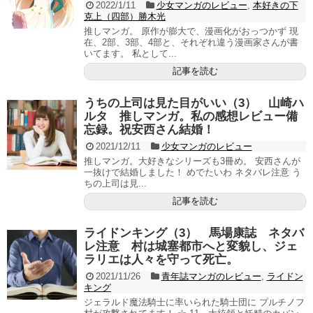
2022/1/11
少女マンガのレビュー
,
本好きの下
克上（四部）勝木光
推しマンガ。 原作が膨大で、漫画化がおっつかず 現
在、2部、3部、4部と、それぞれ違う漫画家さんが書
いてます。 私として...
記事を読む
うちの上司は見た目がいい（3） 山崎ハ
ルタ 推しマンガ。私の感想レビュー備
忘録。祝安西さん結婚！
2021/12/11
少女マンガのレビュー
推しマンガ。大好きなシリーズも3冊め。 安西さんが
一抜けで結婚しました！ めでたいわ ネタバレ注意 う
ちの上司は見...
記事を読む
ライドンキング（3） 馬場康誌 ネタバ
レ注意 村は城塞都市へと変貌し、ジェ
ラリエは人々を守って死亡。
2021/11/26
青年誌マンガのレビュー
,
ライドン
キング
ジェラルド魔法騎士に率いられた騎士団に プルチノフ