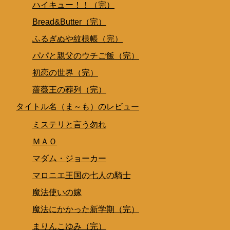
ハイキュー！！（完）
Bread&Butter（完）
ふるぎぬや紋様帳（完）
パパと親父のウチご飯（完）
初恋の世界（完）
薔薇王の葬列（完）
タイトル名（ま～も）のレビュー
ミステリと言う勿れ
ＭＡＯ
マダム・ジョーカー
マロニエ王国の七人の騎士
魔法使いの嫁
魔法にかかった新学期（完）
まりんこゆみ（完）