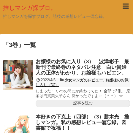
推しマンガ探ブロ。
推しマンガを探すブログ。読後の感想レビュー備忘録。
「
3巻
」
一覧
お嬢様のお気に入り（3） 波津彬子 最
新刊で最終巻のネタバレ注意 白い貴婦
人の正体がわかり、お嬢様もハピエン。
2022/4/6
少女マンガのレビュー
,
お嬢様のお気
に入り（完）
しまった！ いつの間にか終わってた！ 全部で3冊。 原
案は門賀美央子さん 良かったですよ～（＾＾） ☆ ...
記事を読む
本好きの下克上（四部）（3）勝木光 推
しマンガ。私の感想レビュー備忘録。図
書館で祝福！！