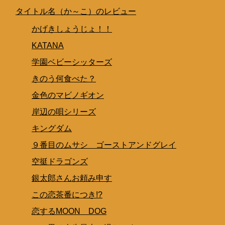
タイトル名（か～こ）のレビュー
かげきしょうじょ！！
KATANA
学園ベビーシッターズ
きのう何食べた？
金色のマビノギオン
岸辺の唄シリーズ
キングダム
９番目のムサシ ゴーストアンドグレイ
空挺ドラゴンズ
銀太郎さんお頼み申す
この恋茶番につき!?
恋するMOON DOG