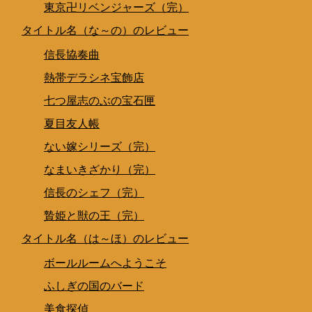
東京卍リベンジャーズ（完）
タイトル名（な～の）のレビュー
信長協奏曲
熱帯デラシネ宝飾店
七つ屋志のぶの宝石匣
夏目友人帳
ない嫁シリーズ（完）
なまいきざかり（完）
信長のシェフ（完）
贄姫と獣の王（完）
タイトル名（は～ほ）のレビュー
ボールルームへようこそ
ふしぎの国のバード
美食探偵