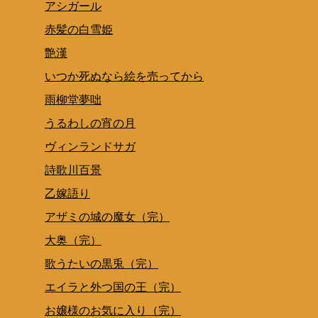
アシガール
赤髪の白雪姫
艶漢
いつか死ぬなら絵を売ってから
雨柳堂夢咄
うるわしの宵の月
ヴィンランドサガ
詩歌川百景
乙嫁語り
アザミの城の魔女（完）
大奥（完）
歌うたいの黒兎（完）
エイラと外つ国の王（完）
お嬢様のお気に入り（完）