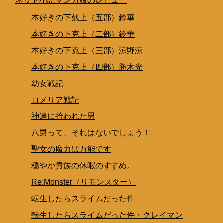
ネット小説マンガ版のレビュー
本好きの下剋上（五部）鈴華
本好きの下克上（二部）鈴華
本好きの下克上（三部）涼野涼
本好きの下克上（四部）勝木光
幼女戦記
ロメリア戦記
神達に拾われた男
八男って、それはないでしょう！
聖女の魔力は万能です
穏やか貴族の休暇のすすめ。
Re:Monster（リモンスター）
転生したらスライムだった件
転生したらスライムだった件・クレイマン