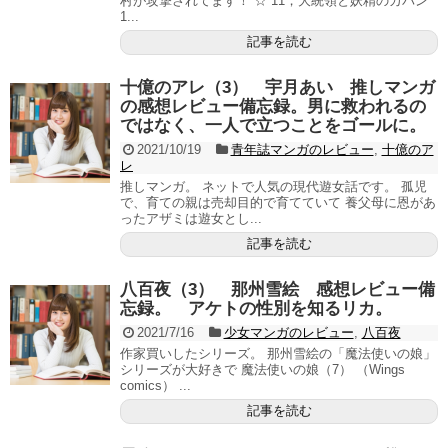
村が攻撃されてます！ ☆ 11，大統領と妖精のカバン
1...
記事を読む
十億のアレ（3） 宇月あい 推しマンガ
の感想レビュー備忘録。男に救われるの
ではなく、一人で立つことをゴールに。
2021/10/19
青年誌マンガのレビュー
,
十億のア
レ
推しマンガ。 ネットで人気の現代遊女話です。 孤児
で、育ての親は売却目的で育てていて 養父母に恩があ
ったアザミは遊女とし...
記事を読む
八百夜（3） 那州雪絵 感想レビュー備
忘録。 アケトの性別を知るリカ。
2021/7/16
少女マンガのレビュー
,
八百夜
作家買いしたシリーズ。 那州雪絵の「魔法使いの娘」
シリーズが大好きで 魔法使いの娘（7） （Wings
comics） ...
記事を読む