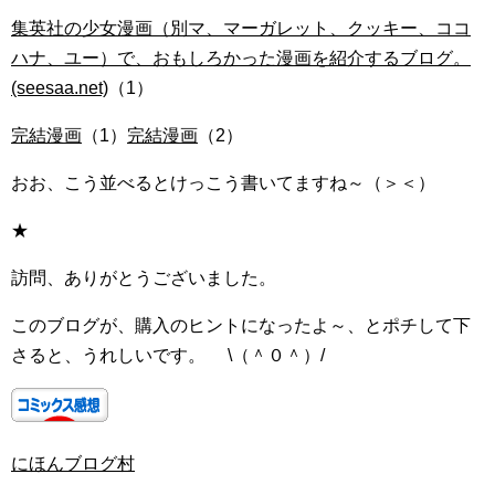
集英社の少女漫画（別マ、マーガレット、クッキー、ココ
ハナ、ユー）で、おもしろかった漫画を紹介するブログ。
(seesaa.net)
（1）
完結漫画
（1）
完結漫画
（2）
おお、こう並べるとけっこう書いてますね～（＞＜）
★
訪問、ありがとうございました。
このブログが、購入のヒントになったよ～、とポチして下
さると、うれしいです。 \（＾０＾）/
にほんブログ村