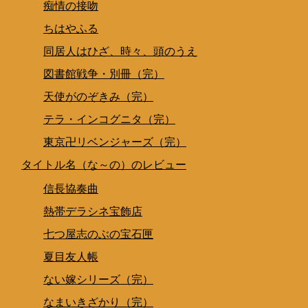
痴情の接吻
ちはやふる
同居人はひざ、時々、頭のうえ
図書館戦争・別冊（完）
天使がのぞきみ（完）
テラ・インコグニタ（完）
東京卍リベンジャーズ（完）
タイトル名（な～の）のレビュー
信長協奏曲
熱帯デラシネ宝飾店
七つ屋志のぶの宝石匣
夏目友人帳
ない嫁シリーズ（完）
なまいきざかり（完）