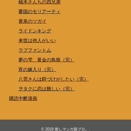
柚木さんちの四兄弟
憂国のモリアーティ
黄泉のツガイ
ライドンキング
来世は他人がいい
ラブファントム
夢の雫、黄金の鳥籠（完）
宵の嫁入り（完）
八雲さんは餌づけがしたい（完）
ヲタクに恋は難しい（完）
購読中断漫画
© 2019
推しマンガ探ブロ。
.