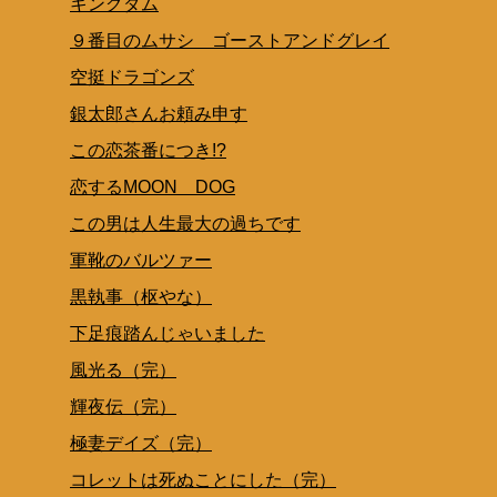
キングダム
９番目のムサシ ゴーストアンドグレイ
空挺ドラゴンズ
銀太郎さんお頼み申す
この恋茶番につき!?
恋するMOON DOG
この男は人生最大の過ちです
軍靴のバルツァー
黒執事（枢やな）
下足痕踏んじゃいました
風光る（完）
輝夜伝（完）
極妻デイズ（完）
コレットは死ぬことにした（完）