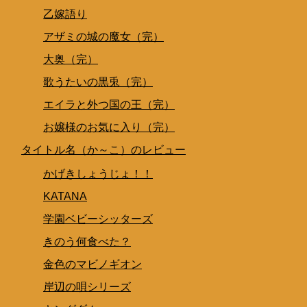
乙嫁語り
アザミの城の魔女（完）
大奥（完）
歌うたいの黒兎（完）
エイラと外つ国の王（完）
お嬢様のお気に入り（完）
タイトル名（か～こ）のレビュー
かげきしょうじょ！！
KATANA
学園ベビーシッターズ
きのう何食べた？
金色のマビノギオン
岸辺の唄シリーズ