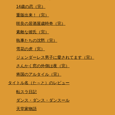
14歳の恋（完）
重版出来！（完）
咲良の居酒屋歳時奇（完）
素敵な彼氏（完）
執事たちの沈黙（完）
雪花の虎（完）
ジェンダーレス男子に愛されてます（完）
さんかく窓の外側は夜（完）
将国のアルタイル（完）
タイトル名（た～と）のレビュー
転スラ日記
ダンス・ダンス・ダンスール
天堂家物語