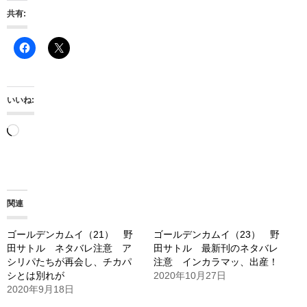
共有:
いいね:
読
み
込
み
関連
中…
ゴールデンカムイ（21） 野
ゴールデンカムイ（23） 野
田サトル ネタバレ注意 ア
田サトル 最新刊のネタバレ
シリパたちが再会し、チカパ
注意 インカラマッ、出産！
シとは別れが
2020年10月27日
2020年9月18日