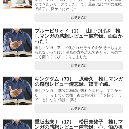
ができたシリーズでした。 で、最後は恋バナの完結
で終了。 良かったわ（＾...
記事を読む
ブルーピリオド（1） 山口つばさ 推
しマンガの感想レビュー備忘録。面白か
った！
推しマンガ。アニメ化されたそうですが そっちは見
られなかったけど 漫画の方を読んでみたら、ものす
ごく面白くてびっくりしました！...
記事を読む
キングダム（70） 原泰久 推しマンガ
の感想レビュー備忘録。韓非子編。
推しマンガ。 李牧に桓騎が破れたエピは、すごかっ
た・・。 そしてその後、秦に韓の韓非子を招く、っ
てことになり 信は、謄将...
記事を読む
重版出来！（17） 松田奈緒子 推しマ
ンガの感想レビュー備忘録。心、伯の担