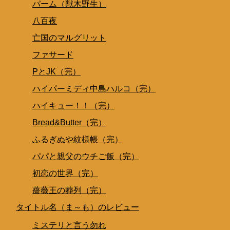
パーム（獣木野生）
八百夜
亡国のマルグリット
ファサード
PとJK（完）
ハイパーミディ中島ハルコ（完）
ハイキュー！！（完）
Bread&Butter（完）
ふるぎぬや紋様帳（完）
パパと親父のウチご飯（完）
初恋の世界（完）
薔薇王の葬列（完）
タイトル名（ま～も）のレビュー
ミステリと言う勿れ