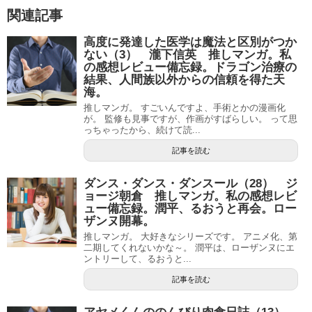
関連記事
高度に発達した医学は魔法と区別がつか
ない（3） 瀧下信英 推しマンガ。私
の感想レビュー備忘録。ドラゴン治療の
結果、人間族以外からの信頼を得た天
海。
推しマンガ。 すごいんですよ、手術とかの漫画化
が。 監修も見事ですが、作画がすばらしい。 って思
っちゃったから、続けて読...
記事を読む
ダンス・ダンス・ダンスール（28） ジ
ョージ朝倉 推しマンガ。私の感想レビ
ュー備忘録。潤平、るおうと再会。ロー
ザンヌ開幕。
推しマンガ。 大好きなシリーズです。 アニメ化、第
二期してくれないかな～。 潤平は、ローザンヌにエ
ントリーして、るおうと...
記事を読む