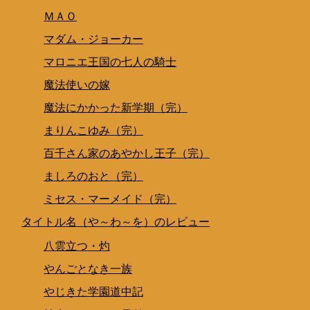
ＭＡＯ
マダム・ジョーカー
マロニエ王国の七人の騎士
魔法使いの嫁
魔法にかかった新学期（完）
まりんこゆみ（完）
百千さん家のあやかし王子（完）
ましろのおと（完）
ミセス・マーメイド（完）
タイトル名（や～わ～を）のレビュー
八雲立つ・灼
やんごとなき一族
やじきた学園道中記