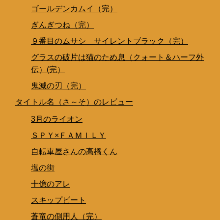
ゴールデンカムイ（完）
ぎんぎつね（完）
９番目のムサシ サイレントブラック（完）
グラスの破片は猫のため息（クォート＆ハーフ外
伝）(完）
鬼滅の刃（完）
タイトル名（さ～そ）のレビュー
3月のライオン
ＳＰＹ×ＦＡＭＩＬＹ
自転車屋さんの高橋くん
塩の街
十億のアレ
スキップビート
蒼竜の側用人（完）