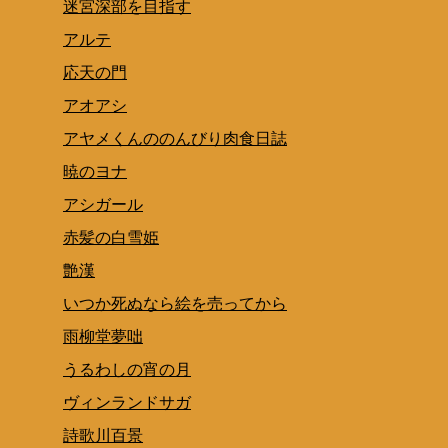
迷宮深部を目指す
アルテ
応天の門
アオアシ
アヤメくんののんびり肉食日誌
暁のヨナ
アシガール
赤髪の白雪姫
艶漢
いつか死ぬなら絵を売ってから
雨柳堂夢咄
うるわしの宵の月
ヴィンランドサガ
詩歌川百景