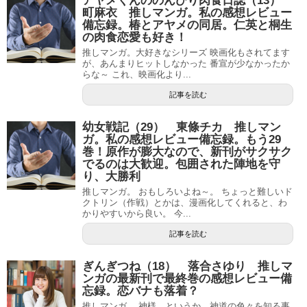
アヤメくんののんびり肉食日誌（13）
町麻衣 推しマンガ。私の感想レビュー
備忘録。椿とアヤメの同居。仁英と桐生
の肉食恋愛も好き！
推しマンガ。大好きなシリーズ 映画化もされてます
が、あんまりヒットしなかった 番宣が少なかったか
らな～ これ、映画化より...
記事を読む
幼女戦記（29） 東條チカ 推しマン
ガ。私の感想レビュー備忘録。もう29
巻！原作が膨大なので、新刊がサクサク
でるのは大歓迎。包囲された陣地を守
り、大勝利
推しマンガ。 おもしろいよね～。 ちょっと難しいド
クトリン（作戦）とかは、漫画化してくれると、わ
かりやすいから良い。 今...
記事を読む
ぎんぎつね（18） 落合さゆり 推しマ
ンガの最新刊で最終巻の感想レビュー備
忘録。恋バナも落着？
推しマンガ。 神様、というか、神道の色々を知る事