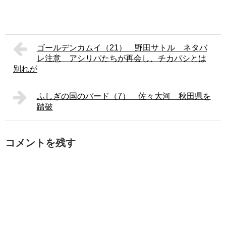
ゴールデンカムイ（21） 野田サトル ネタバ
レ注意 アシリパたちが再会し、チカパシとは
別れが
ふしぎの国のバード（7） 佐々大河 秋田県を
踏破
コメントを残す