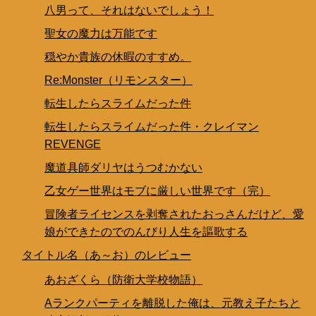
八男って、それはないでしょう！
聖女の魔力は万能です
穏やか貴族の休暇のすすめ。
Re:Monster（リモンスター）
転生したらスライムだった件
転生したらスライムだった件・クレイマン
REVENGE
魔道具師ダリヤはうつむかない
乙女ゲー世界はモブに厳しい世界です（完）
冒険者ライセンスを剥奪されたおっさんだけど、愛
娘ができたのでのんびり人生を謳歌する
タイトル名（あ～お）のレビュー
あおざくら（防衛大学校物語）
Aランクパーティを離脱した俺は、元教え子たちと