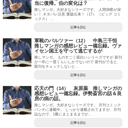
当に復帰。伯の変化は？
推しマンガ。大好きなシリーズです。 人間洞察が深
い！ ネタバレ注意 重版出来！（17） （ビッグ コミ
ックス） ...
記事を読む
軍靴のバルツァー（12） 中島三千恒
推しマンガの感想レビュー備忘録。ヴァ
イセン国王を守って逃亡するが
推しマンガ。 ものすごく面白いシリーズですが 新刊
が一年に一度くらいしかでないので 新刊がでると、
既刊をチェックしないと...
記事を読む
応天の門（14） 灰原薬 推しマンガの
感想レビュー備忘録。伊勢斎宮の話＆良
房の病の話。
推しマンガ。大好きなシリーズです。 月刊コミック
パンチに連載中。 しっかり連載されてますが、月刊
誌なので、1冊にまとまるまでが...
記事を読む