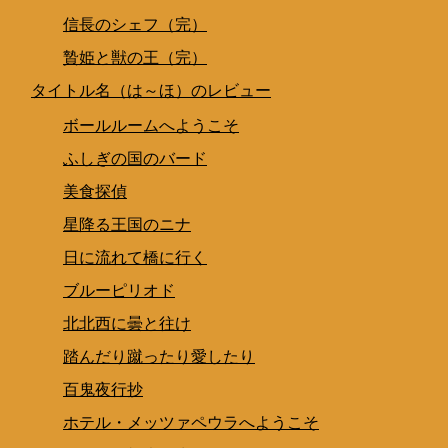
信長のシェフ（完）
贄姫と獣の王（完）
タイトル名（は～ほ）のレビュー
ボールルームへようこそ
ふしぎの国のバード
美食探偵
星降る王国のニナ
日に流れて橋に行く
ブルーピリオド
北北西に曇と往け
踏んだり蹴ったり愛したり
百鬼夜行抄
ホテル・メッツァペウラへようこそ