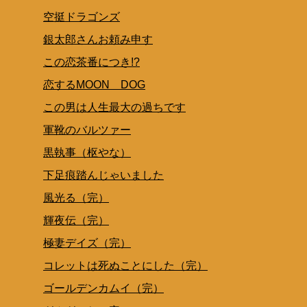
空挺ドラゴンズ
銀太郎さんお頼み申す
この恋茶番につき!?
恋するMOON DOG
この男は人生最大の過ちです
軍靴のバルツァー
黒執事（枢やな）
下足痕踏んじゃいました
風光る（完）
輝夜伝（完）
極妻デイズ（完）
コレットは死ぬことにした（完）
ゴールデンカムイ（完）