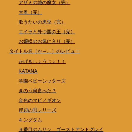
アザミの城の魔女（完）
大奥（完）
歌うたいの黒兎（完）
エイラと外つ国の王（完）
お嬢様のお気に入り（完）
タイトル名（か～こ）のレビュー
かげきしょうじょ！！
KATANA
学園ベビーシッターズ
きのう何食べた？
金色のマビノギオン
岸辺の唄シリーズ
キングダム
９番目のムサシ ゴーストアンドグレイ