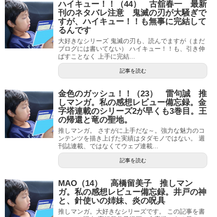
ハイキュー！！（44） 古舘春一 最新
刊のネタバレ注意 鬼滅の刃が大騒ぎで
すが、ハイキュー！！も無事に完結して
るんです
大好きなシリーズ 鬼滅の刃も、読んでますが（まだ
ブログには書いてない） ハイキュー！！も、引き伸
ばすことなく 上手に完結...
記事を読む
金色のガッシュ！！（23） 雷句誠 推
しマンガ。私の感想レビュー備忘録。金
字塔連載のシリーズ2が早くも3巻目。王
の帰還と竜の聖地。
推しマンガ。 さすがに上手だな～。強力な魅力のコ
ンテンツを描き上げた実績はタダモノではない。 週
刊誌連載、ではなくてウェブ連載...
記事を読む
MAO（14） 高橋留美子 推しマン
ガ。私の感想レビュー備忘録。井戸の神
と、針使いの姉妹、炎の呪具
推しマンガ。大好きなシリーズです。 この記事を書