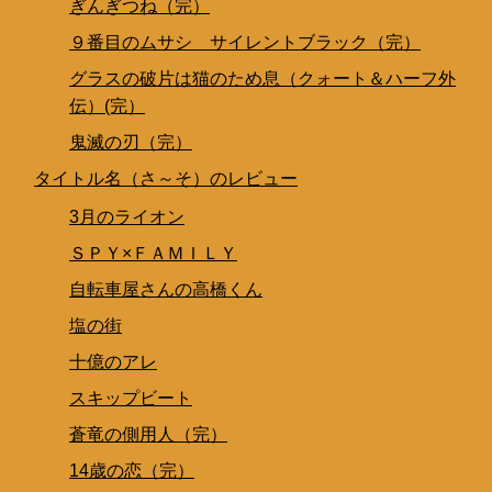
ぎんぎつね（完）
９番目のムサシ サイレントブラック（完）
グラスの破片は猫のため息（クォート＆ハーフ外
伝）(完）
鬼滅の刃（完）
タイトル名（さ～そ）のレビュー
3月のライオン
ＳＰＹ×ＦＡＭＩＬＹ
自転車屋さんの高橋くん
塩の街
十億のアレ
スキップビート
蒼竜の側用人（完）
14歳の恋（完）