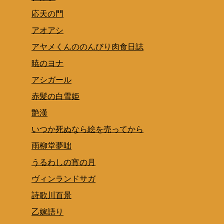
応天の門
アオアシ
アヤメくんののんびり肉食日誌
暁のヨナ
アシガール
赤髪の白雪姫
艶漢
いつか死ぬなら絵を売ってから
雨柳堂夢咄
うるわしの宵の月
ヴィンランドサガ
詩歌川百景
乙嫁語り