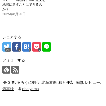
地球に還すことはできるの
か？
2025年8月20日
シェアする
error
0
0
フォローする
３巻
,
るろうに剣心
,
北海道編
,
和月伸宏
,
感想
,
レビュー
,
備忘録
obatyama