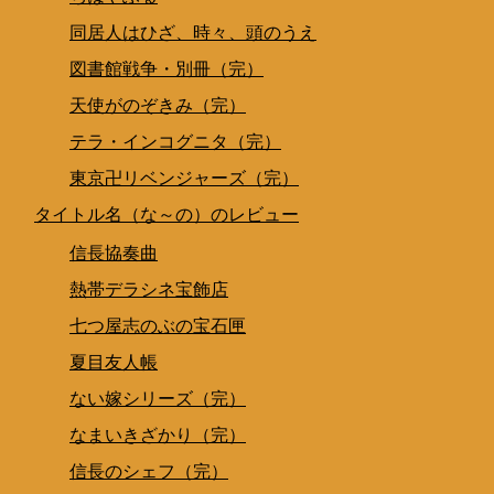
同居人はひざ、時々、頭のうえ
図書館戦争・別冊（完）
天使がのぞきみ（完）
テラ・インコグニタ（完）
東京卍リベンジャーズ（完）
タイトル名（な～の）のレビュー
信長協奏曲
熱帯デラシネ宝飾店
七つ屋志のぶの宝石匣
夏目友人帳
ない嫁シリーズ（完）
なまいきざかり（完）
信長のシェフ（完）