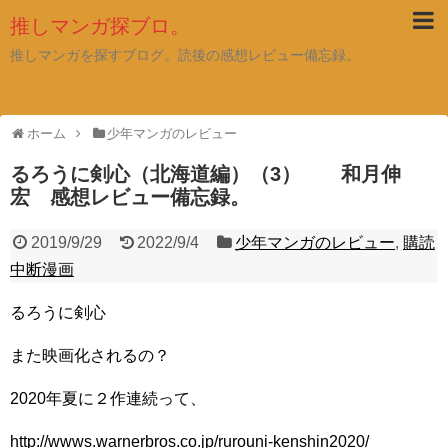
推しマンガ探ブロ。
推しマンガを探すブログ。読後の感想レビュー備忘録。
ホーム
少年マンガのレビュー
るろうに剣心（北海道編）（3） 和月伸
宏 感想レビュー備忘録。
2019/9/29
2022/9/4
少年マンガのレビュー
,
購読
中断漫画
るろうに剣心
また映画化されるの？
2020年夏に２作連続って、
http://wwws.warnerbros.co.jp/rurouni-kenshin2020/