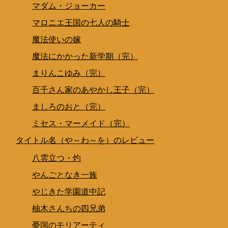
マダム・ジョーカー
マロニエ王国の七人の騎士
魔法使いの嫁
魔法にかかった新学期（完）
まりんこゆみ（完）
百千さん家のあやかし王子（完）
ましろのおと（完）
ミセス・マーメイド（完）
タイトル名（や～わ～を）のレビュー
八雲立つ・灼
やんごとなき一族
やじきた学園道中記
柚木さんちの四兄弟
憂国のモリアーティ