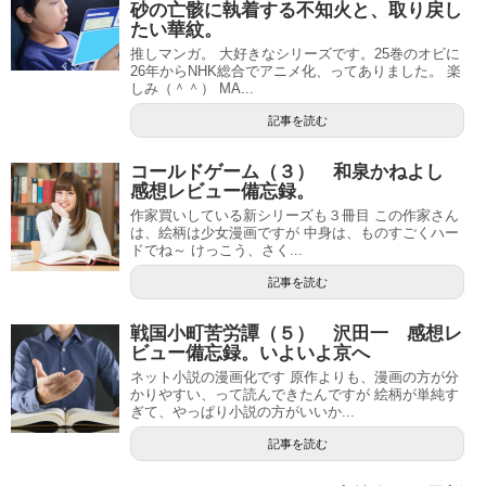
砂の亡骸に執着する不知火と、取り戻し
たい華紋。
推しマンガ。 大好きなシリーズです。25巻のオビに
26年からNHK総合でアニメ化、ってありました。 楽
しみ（＾＾） MA...
記事を読む
コールドゲーム（３） 和泉かねよし
感想レビュー備忘録。
作家買いしている新シリーズも３冊目 この作家さん
は、絵柄は少女漫画ですが 中身は、ものすごくハー
ドでね～ けっこう、さく...
記事を読む
戦国小町苦労譚（５） 沢田一 感想レ
ビュー備忘録。いよいよ京へ
ネット小説の漫画化です 原作よりも、漫画の方が分
かりやすい、って読んできたんですが 絵柄が単純す
ぎて、やっぱり小説の方がいいか...
記事を読む