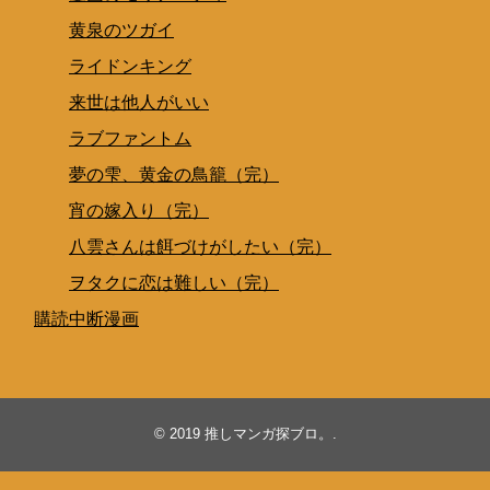
黄泉のツガイ
ライドンキング
来世は他人がいい
ラブファントム
夢の雫、黄金の鳥籠（完）
宵の嫁入り（完）
八雲さんは餌づけがしたい（完）
ヲタクに恋は難しい（完）
購読中断漫画
© 2019
推しマンガ探ブロ。
.