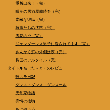
重版出来！（完）
咲良の居酒屋歳時奇（完）
素敵な彼氏（完）
執事たちの沈黙（完）
雪花の虎（完）
ジェンダーレス男子に愛されてます（完）
さんかく窓の外側は夜（完）
将国のアルタイル（完）
タイトル名（た～と）のレビュー
転スラ日記
ダンス・ダンス・ダンスール
天堂家物語
痴情の接吻
ちはやふる