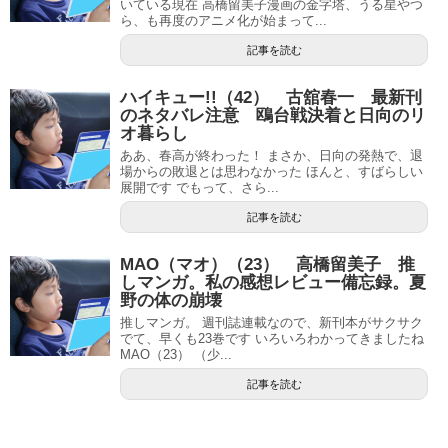
いている現在 高橋留美子漫画の金字塔、うる星やつ
ら、も再度のアニメ化が始まって...
記事を読む
ハイキュー!!（42） 古舘春一 最新刊
のネタバレ注意 鴎台戦決着と日向のリ
オ暮らし
ああ、春高が終わった！ まさか、日向の発熱で、退
場からの敗退とは思わなかった ほんと、すばらしい
展開です でもって、さら...
記事を読む
MAO（マオ）（23） 高橋留美子 推
しマンガ。私の感想レビュー備忘録。夏
野の体の崩壊
推しマンガ。 週刊誌連載なので、新刊本がサクサク
でて、早くも23巻です いろいろわかってきましたね
MAO（23） （少...
記事を読む