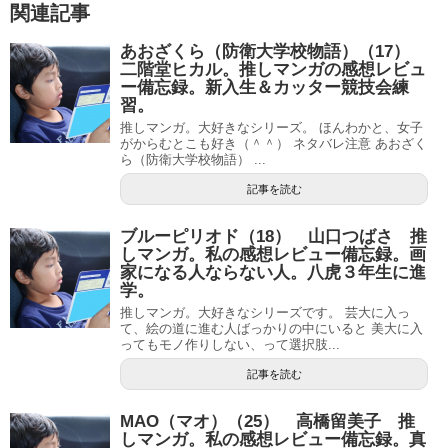
関連記事
あおざくら（防衛大学校物語）（17）
二階堂ヒカル。推しマンガの感想レビュ
ー備忘録。新入生＆カッター競技会練
習。
推しマンガ。大好きなシリーズ。 ほんわかと、女子
がからむとこも好き（＾＾） ネタバレ注意 あおざく
ら（防衛大学校物語） ...
記事を読む
ブルーピリオド（18） 山口つばさ 推
しマンガ。私の感想レビュー備忘録。画
家になる人ならない人。八虎３年生に進
学。
推しマンガ。大好きなシリーズです。 芸大に入っ
て、絵の道に進む人ばっかりの中にいると 美大に入
ってもモノ作りしない、って選択肢...
記事を読む
MAO（マオ）（25） 高橋留美子 推
しマンガ。私の感想レビュー備忘録。真