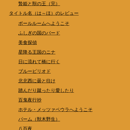
贄姫と獣の王（完）
タイトル名（は～ほ）のレビュー
ボールルームへようこそ
ふしぎの国のバード
美食探偵
星降る王国のニナ
日に流れて橋に行く
ブルーピリオド
北北西に曇と往け
踏んだり蹴ったり愛したり
百鬼夜行抄
ホテル・メッツァペウラへようこそ
パーム（獣木野生）
八百夜