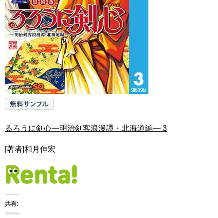
るろうに剣心―明治剣客浪漫譚・北海道編― 3
[著者]和月伸宏
共有: