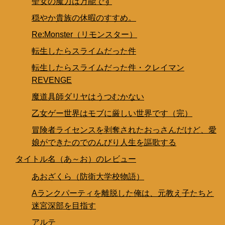
聖女の魔力は万能です
穏やか貴族の休暇のすすめ。
Re:Monster（リモンスター）
転生したらスライムだった件
転生したらスライムだった件・クレイマン
REVENGE
魔道具師ダリヤはうつむかない
乙女ゲー世界はモブに厳しい世界です（完）
冒険者ライセンスを剥奪されたおっさんだけど、愛
娘ができたのでのんびり人生を謳歌する
タイトル名（あ～お）のレビュー
あおざくら（防衛大学校物語）
Aランクパーティを離脱した俺は、元教え子たちと
迷宮深部を目指す
アルテ