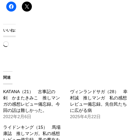
いいね:
読
み
込
み
関連
中…
KATANA（21） 古事記の
ヴィンランドサガ（28） 幸
剣 かまたきみこ 推しマン
村誠 推しマンガ 私の感想
ガの感想レビュー備忘録。今
レビュー備忘録。先住民たち
回の話は難しかった。
に広がる病
2022年2月6日
2025年4月22日
ライドンキング（15） 馬場
康誌 推しマンガ。私の感想
レビュー備忘録。黒の魔女を