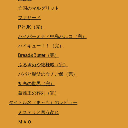
亡国のマルグリット
ファサード
PとJK（完）
ハイパーミディ中島ハルコ（完）
ハイキュー！！（完）
Bread&Butter（完）
ふるぎぬや紋様帳（完）
パパと親父のウチご飯（完）
初恋の世界（完）
薔薇王の葬列（完）
タイトル名（ま～も）のレビュー
ミステリと言う勿れ
ＭＡＯ