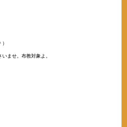
＾）
さいませ。布教対象よ。