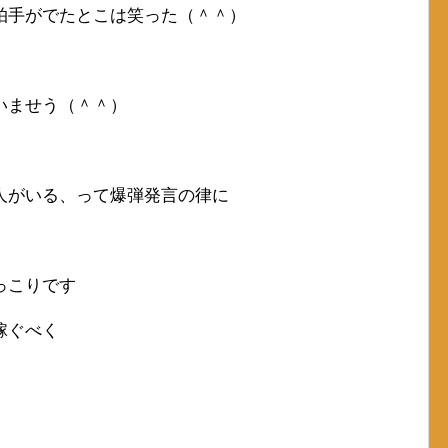
拍手がでたとこは笑った（＾＾）
いませう（＾＾）
人がいる、って爆弾発言の律に
っこりです
稼ぐべく