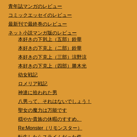
青年誌マンガのレビュー
コミックエッセイのレビュー
最新刊で最終巻のレビュー
ネット小説マンガ版のレビュー
本好きの下剋上（五部）鈴華
本好きの下克上（二部）鈴華
本好きの下克上（三部）涼野涼
本好きの下克上（四部）勝木光
幼女戦記
ロメリア戦記
神達に拾われた男
八男って、それはないでしょう！
聖女の魔力は万能です
穏やか貴族の休暇のすすめ。
Re:Monster（リモンスター）
転生したらスライムだった件