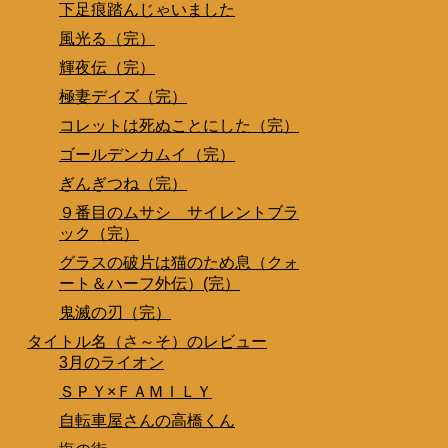
下足痕踏んじゃいました
風光る（完）
輝夜伝（完）
極妻デイズ（完）
コレットは死ぬことにした（完）
ゴールデンカムイ（完）
ぎんぎつね（完）
９番目のムサシ サイレントブラ
ック（完）
グラスの破片は猫のため息（クォ
ート＆ハーフ外伝）(完）
鬼滅の刃（完）
タイトル名（さ～そ）のレビュー
3月のライオン
ＳＰＹ×ＦＡＭＩＬＹ
自転車屋さんの高橋くん