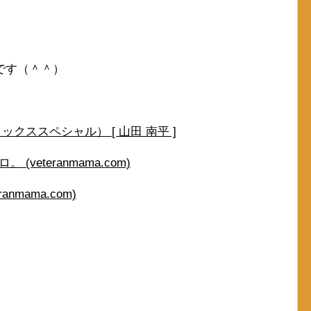
です（＾＾）
ックススペシャル） [ 山田 南平 ]
(veteranmama.com)
nmama.com)