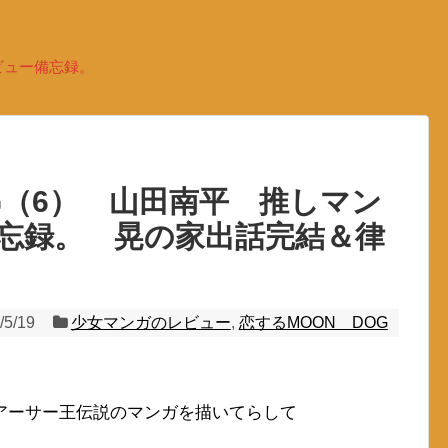
ビュー備忘録。
G（6） 山田南平 推しマン
忘録。 晃の家出話完結＆律
/5/19
少女マンガのレビュー
,
恋するMOON DOG
。
アーサー王伝説のマンガを描いてらして