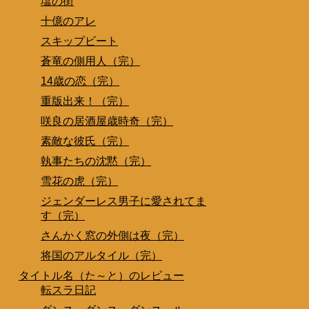
塩の街
十億のアレ
スキップビート
蒼竜の側用人（完）
14歳の恋（完）
重版出来！（完）
咲良の居酒屋歳時奇（完）
素敵な彼氏（完）
執事たちの沈黙（完）
雪花の虎（完）
ジェンダーレス男子に愛されてま
す（完）
さんかく窓の外側は夜（完）
将国のアルタイル（完）
タイトル名（た～と）のレビュー
転スラ日記