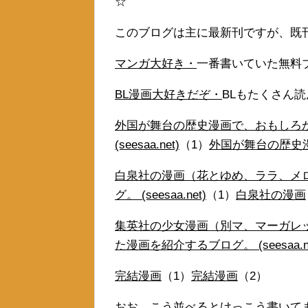
☆
このブログは主に最新刊ですが、既
マンガ大好き・
一番書いていた無料
BL漫画大好きだぞ・
BLもたくさん
外国が舞台の歴史漫画で、おもしろ
(seesaa.net)
（1）
外国が舞台の歴史
白泉社の漫画（花とゆめ、ララ、メ
グ。 (seesaa.net)
（1）
白泉社の漫画
集英社の少女漫画（別マ、マーガレ
た漫画を紹介するブログ。 (seesaa.ne
完結漫画
（1）
完結漫画
（2）
おお、こう並べるとけっこう書いて