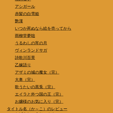
アシガール
赤髪の白雪姫
艶漢
いつか死ぬなら絵を売ってから
雨柳堂夢咄
うるわしの宵の月
ヴィンランドサガ
詩歌川百景
乙嫁語り
アザミの城の魔女（完）
大奥（完）
歌うたいの黒兎（完）
エイラと外つ国の王（完）
お嬢様のお気に入り（完）
タイトル名（か～こ）のレビュー