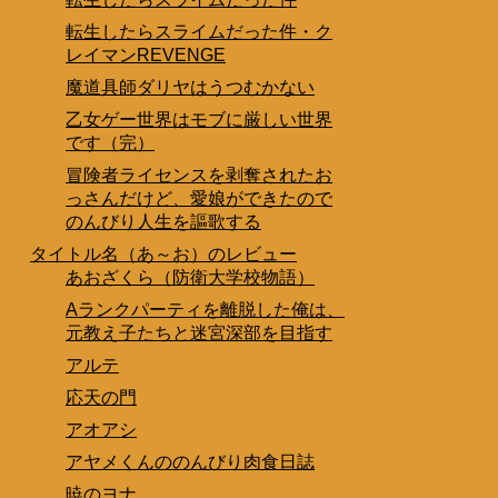
転生したらスライムだった件・ク
レイマンREVENGE
魔道具師ダリヤはうつむかない
乙女ゲー世界はモブに厳しい世界
です（完）
冒険者ライセンスを剥奪されたお
っさんだけど、愛娘ができたので
のんびり人生を謳歌する
タイトル名（あ～お）のレビュー
あおざくら（防衛大学校物語）
Aランクパーティを離脱した俺は、
元教え子たちと迷宮深部を目指す
アルテ
応天の門
アオアシ
アヤメくんののんびり肉食日誌
暁のヨナ