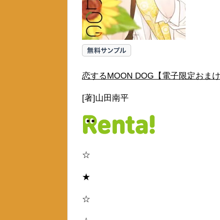
恋するMOON DOG【電子限定おまけ
[著]山田南平
☆
★
☆