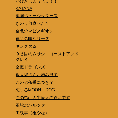
かげきしょうじょ！！
KATANA
学園ベビーシッターズ
きのう何食べた？
金色のマビノギオン
岸辺の唄シリーズ
キングダム
９番目のムサシ ゴーストアンド
グレイ
空挺ドラゴンズ
銀太郎さんお頼み申す
この恋茶番につき!?
恋するMOON DOG
この男は人生最大の過ちです
軍靴のバルツァー
黒執事（枢やな）