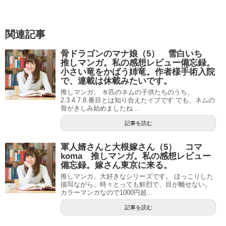
関連記事
骨ドラゴンのマナ娘（5） 雪白いち
推しマンガ。私の感想レビュー備忘録。
小さい竜をかばう姉竜。作者様手術入院
で、連載は休載みたいです。
推しマンガ。 ８匹のネムの子供たちのうち、
2.3.4.7.8.番目とは知り合えたイブです でも、ネムの
骨がきしみ始めましたね ...
記事を読む
軍人婿さんと大根嫁さん（5） コマ
koma 推しマンガ。私の感想レビュー
備忘録。嫁さん東京に来る。
推しマンガ。大好きなシリーズです。 ほっこりした
描写ながら、時々とっても鮮烈で、目が離せない。
カラーマンガなので1000円超...
記事を読む