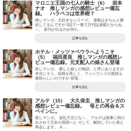
マロニエ王国の七人の騎士（6） 岩本
ナオ 推しマンガの感想レビュー備忘
録。 ハラペコは世界樹？
推しマンガ。大好きなシリーズ。 連載はきちんと継
続してるんですが 5話で一冊で月刊誌連載だからね
～。 新刊が出るのが待ち...
記事を読む
ホテル・メッツァペウラへようこそ
（5） 福田星良 推しマンガの感想レ
ビュー備忘録。元支配人の娘さん登場
推しマンガ。 癒しと赦しの物語、と帯にありますが
本当にそう。絵柄が美しく、フィンランドの風情も
素晴らしいのですが 登場...
記事を読む
アルテ（15） 大久保圭 推しマンガの
感想レビュー備忘録。 母との再会＆ス
ペインに。
推しマンガ。 波乱万丈だな～。 アルテは無事に助け
出されて王女の母国へと そして、離別していた母と
再会します。 ネ...