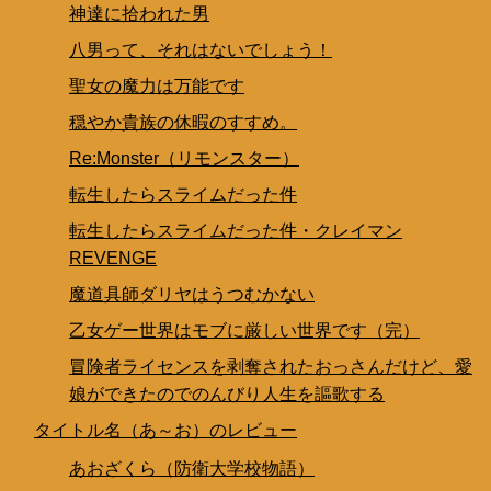
神達に拾われた男
八男って、それはないでしょう！
聖女の魔力は万能です
穏やか貴族の休暇のすすめ。
Re:Monster（リモンスター）
転生したらスライムだった件
転生したらスライムだった件・クレイマン
REVENGE
魔道具師ダリヤはうつむかない
乙女ゲー世界はモブに厳しい世界です（完）
冒険者ライセンスを剥奪されたおっさんだけど、愛
娘ができたのでのんびり人生を謳歌する
タイトル名（あ～お）のレビュー
あおざくら（防衛大学校物語）