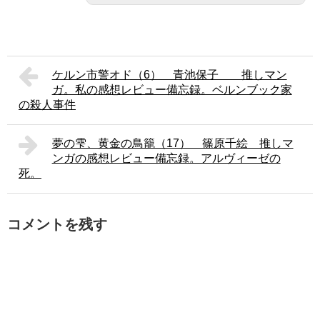
ケルン市警オド（6） 青池保子 推しマン
ガ。私の感想レビュー備忘録。ベルンブック家
の殺人事件
夢の雫、黄金の鳥籠（17） 篠原千絵 推しマ
ンガの感想レビュー備忘録。アルヴィーゼの
死。
コメントを残す