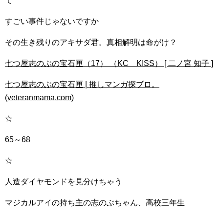
て
すごい事件じゃないですか
その生き残りのアキサダ君。真相解明は命がけ？
七つ屋志のぶの宝石匣（17） （KC KISS） [ 二ノ宮 知子 ]
七つ屋志のぶの宝石匣 | 推しマンガ探ブロ。
(veteranmama.com)
☆
65～68
☆
人造ダイヤモンドを見分けちゃう
マジカルアイの持ち主の志のぶちゃん、高校三年生