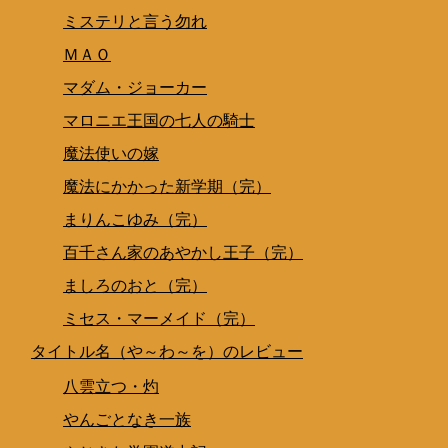
ミステリと言う勿れ
ＭＡＯ
マダム・ジョーカー
マロニエ王国の七人の騎士
魔法使いの嫁
魔法にかかった新学期（完）
まりんこゆみ（完）
百千さん家のあやかし王子（完）
ましろのおと（完）
ミセス・マーメイド（完）
タイトル名（や～わ～を）のレビュー
八雲立つ・灼
やんごとなき一族