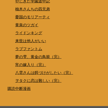
やじきた学園道中記
柚木さんちの四兄弟
憂国のモリアーティ
黄泉のツガイ
ライドンキング
来世は他人がいい
ラブファントム
夢の雫、黄金の鳥籠（完）
宵の嫁入り（完）
八雲さんは餌づけがしたい（完）
ヲタクに恋は難しい（完）
購読中断漫画