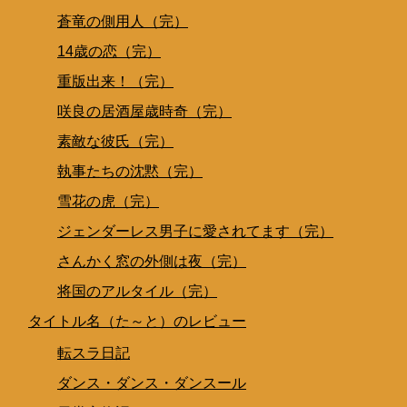
蒼竜の側用人（完）
14歳の恋（完）
重版出来！（完）
咲良の居酒屋歳時奇（完）
素敵な彼氏（完）
執事たちの沈黙（完）
雪花の虎（完）
ジェンダーレス男子に愛されてます（完）
さんかく窓の外側は夜（完）
将国のアルタイル（完）
タイトル名（た～と）のレビュー
転スラ日記
ダンス・ダンス・ダンスール