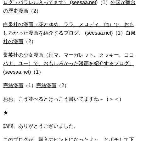
ログ（パラレル入ってます） (seesaa.net)
（1）
外国が舞台
の歴史漫画
（2）
白泉社の漫画（花とゆめ、ララ、メロディ、他）で、おも
しろかった漫画を紹介するブログ。 (seesaa.net)
（1）
白泉
社の漫画
（2）
集英社の少女漫画（別マ、マーガレット、クッキー、ココ
ハナ、ユー）で、おもしろかった漫画を紹介するブログ。
(seesaa.net)
（1）
完結漫画
（1）
完結漫画
（2）
おお、こう並べるとけっこう書いてますね～（＞＜）
★
訪問、ありがとうございました。
このブログが、購入のヒントになったよ～、とポチして下