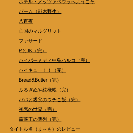
ホテル・メッツァペウラへようこそ
パーム（獣木野生）
八百夜
亡国のマルグリット
ファサード
PとJK（完）
ハイパーミディ中島ハルコ（完）
ハイキュー！！（完）
Bread&Butter（完）
ふるぎぬや紋様帳（完）
パパと親父のウチご飯（完）
初恋の世界（完）
薔薇王の葬列（完）
タイトル名（ま～も）のレビュー