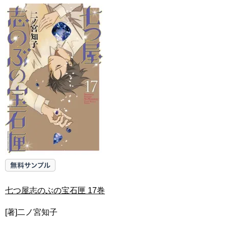
七つ屋志のぶの宝石匣 17巻
[著]二ノ宮知子