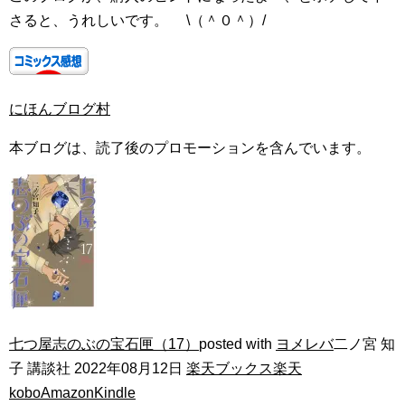
さると、うれしいです。 \（＾０＾）/
にほんブログ村
本ブログは、読了後のプロモーションを含んでいます。
七つ屋志のぶの宝石匣（17）
posted with
ヨメレバ
二ノ宮 知
子 講談社 2022年08月12日
楽天ブックス
楽天
kobo
Amazon
Kindle