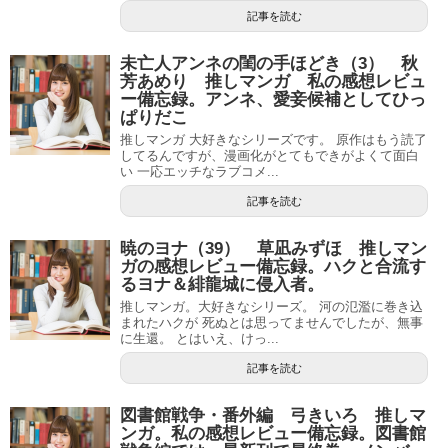
記事を読む
未亡人アンネの閨の手ほどき（3） 秋
芳あめり 推しマンガ 私の感想レビュ
ー備忘録。アンネ、愛妾候補としてひっ
ぱりだこ
推しマンガ 大好きなシリーズです。 原作はもう読了
してるんですが、漫画化がとてもできがよくて面白
い 一応エッチなラブコメ...
記事を読む
暁のヨナ（39） 草凪みずほ 推しマン
ガの感想レビュー備忘録。ハクと合流す
るヨナ＆緋龍城に侵入者。
推しマンガ。大好きなシリーズ。 河の氾濫に巻き込
まれたハクが 死ぬとは思ってませんでしたが、無事
に生還。 とはいえ、けっ...
記事を読む
図書館戦争・番外編 弓きいろ 推しマ
ンガ。私の感想レビュー備忘録。図書館