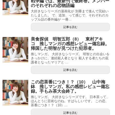
戦争編では、最新刊で最終巻。メンバー
のそれぞれの恋物語編
大好きなシリーズの漫画化が 別冊まで進んで完結い
たしました。 で、追加、って感じで、それぞれのカ
ップル話の番外編が 一冊...
記事を読む
美食探偵 明智五郎（8） 東村アキ
コ 推しマンガの感想レビュー備忘録。
帰国した明智が見つけた犯罪者。
推しマンガ。 大好きなシリーズ。 明智との出会いを
きっかけに、連続殺人者となり 殺人する者たちの庇
護者となったマリアと ...
記事を読む
この恋茶番につき！？（10） 山中梅
鉢 推しマンガ。私の感想レビュー備忘
録。手もみ茶大会終了。
推しマンガ。 大好きなシリーズです。 日本茶って、
ほんとうに芸術なのね。すばらしいです。 この恋、
茶番につき！？（10）...
記事を読む