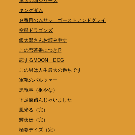
岸辺の唄シリーズ
キングダム
９番目のムサシ ゴーストアンドグレイ
空挺ドラゴンズ
銀太郎さんお頼み申す
この恋茶番につき!?
恋するMOON DOG
この男は人生最大の過ちです
軍靴のバルツァー
黒執事（枢やな）
下足痕踏んじゃいました
風光る（完）
輝夜伝（完）
極妻デイズ（完）