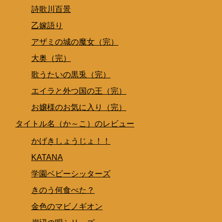
詩歌川百景
乙嫁語り
アザミの城の魔女（完）
大奥（完）
歌うたいの黒兎（完）
エイラと外つ国の王（完）
お嬢様のお気に入り（完）
タイトル名（か～こ）のレビュー
かげきしょうじょ！！
KATANA
学園ベビーシッターズ
きのう何食べた？
金色のマビノギオン