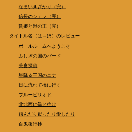
なまいきざかり（完）
信長のシェフ（完）
贄姫と獣の王（完）
タイトル名（は～ほ）のレビュー
ボールルームへようこそ
ふしぎの国のバード
美食探偵
星降る王国のニナ
日に流れて橋に行く
ブルーピリオド
北北西に曇と往け
踏んだり蹴ったり愛したり
百鬼夜行抄