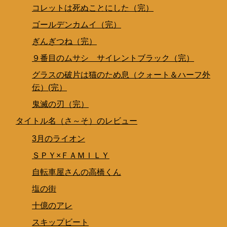
コレットは死ぬことにした（完）
ゴールデンカムイ（完）
ぎんぎつね（完）
９番目のムサシ サイレントブラック（完）
グラスの破片は猫のため息（クォート＆ハーフ外
伝）(完）
鬼滅の刃（完）
タイトル名（さ～そ）のレビュー
3月のライオン
ＳＰＹ×ＦＡＭＩＬＹ
自転車屋さんの高橋くん
塩の街
十億のアレ
スキップビート