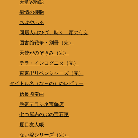
天堂家物語
痴情の接吻
ちはやふる
同居人はひざ、時々、頭のうえ
図書館戦争・別冊（完）
天使がのぞきみ（完）
テラ・インコグニタ（完）
東京卍リベンジャーズ（完）
タイトル名（な～の）のレビュー
信長協奏曲
熱帯デラシネ宝飾店
七つ屋志のぶの宝石匣
夏目友人帳
ない嫁シリーズ（完）