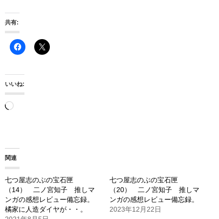
共有:
いいね:
読
み
込
み
関連
中…
七つ屋志のぶの宝石匣
七つ屋志のぶの宝石匣
（14） 二ノ宮知子 推しマ
（20） 二ノ宮知子 推しマ
ンガの感想レビュー備忘録。
ンガの感想レビュー備忘録。
橘家に人造ダイヤが・・。
2023年12月22日