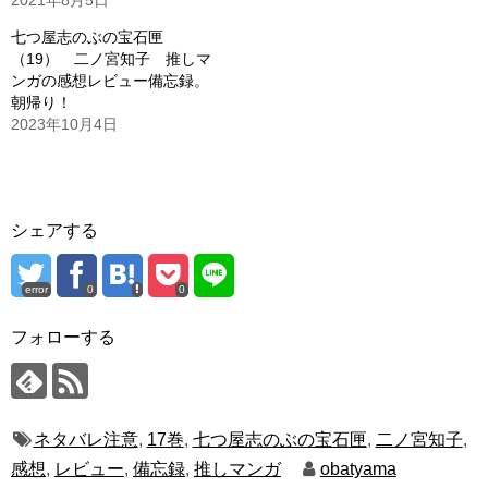
2021年8月5日
七つ屋志のぶの宝石匣
（19） 二ノ宮知子 推しマ
ンガの感想レビュー備忘録。
朝帰り！
2023年10月4日
シェアする
error
0
0
フォローする
ネタバレ注意
,
17巻
,
七つ屋志のぶの宝石匣
,
二ノ宮知子
,
感想
,
レビュー
,
備忘録
,
推しマンガ
obatyama