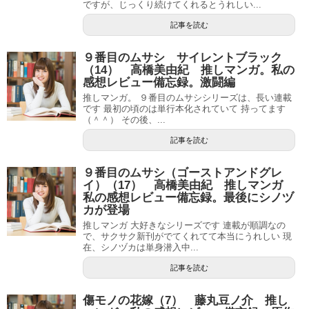
ですが、じっくり続けてくれるとうれしい...
記事を読む
９番目のムサシ サイレントブラック
（14） 高橋美由紀 推しマンガ。私の
感想レビュー備忘録。激闘編
推しマンガ。 ９番目のムサシシリーズは、長い連載
です 最初の頃のは単行本化されていて 持ってます
（＾＾） その後、...
記事を読む
９番目のムサシ（ゴーストアンドグレ
イ）（17） 高橋美由紀 推しマンガ
私の感想レビュー備忘録。最後にシノヅ
カが登場
推しマンガ 大好きなシリーズです 連載が順調なの
で、サクサク新刊がでてくれてて本当にうれしい 現
在、シノヅカは単身潜入中...
記事を読む
傷モノの花嫁（7） 藤丸豆ノ介 推し