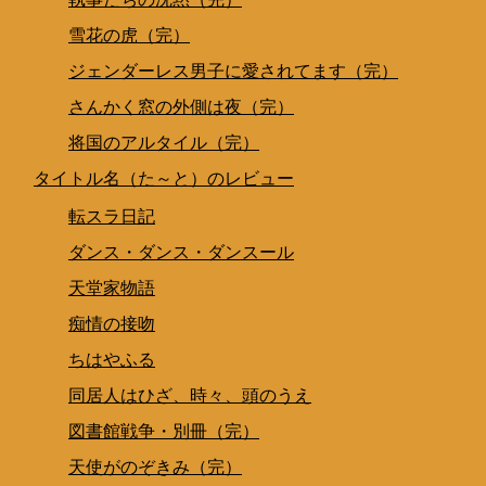
雪花の虎（完）
ジェンダーレス男子に愛されてます（完）
さんかく窓の外側は夜（完）
将国のアルタイル（完）
タイトル名（た～と）のレビュー
転スラ日記
ダンス・ダンス・ダンスール
天堂家物語
痴情の接吻
ちはやふる
同居人はひざ、時々、頭のうえ
図書館戦争・別冊（完）
天使がのぞきみ（完）