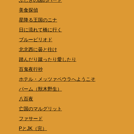
ふしぎの国のバード
美食探偵
星降る王国のニナ
日に流れて橋に行く
ブルーピリオド
北北西に曇と往け
踏んだり蹴ったり愛したり
百鬼夜行抄
ホテル・メッツァペウラへようこそ
パーム（獣木野生）
八百夜
亡国のマルグリット
ファサード
PとJK（完）