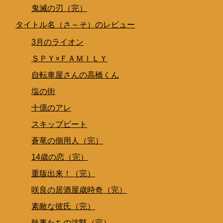
鬼滅の刃（完）
タイトル名（さ～そ）のレビュー
3月のライオン
ＳＰＹ×ＦＡＭＩＬＹ
自転車屋さんの高橋くん
塩の街
十億のアレ
スキップビート
蒼竜の側用人（完）
14歳の恋（完）
重版出来！（完）
咲良の居酒屋歳時奇（完）
素敵な彼氏（完）
執事たちの沈黙（完）