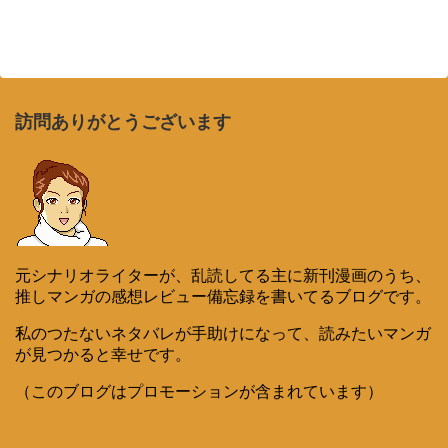
訪問ありがとうございます
元シナリオライターが、乱読してる主に新刊漫画のうち、
推しマンガの感想レビュー備忘録を書いてるブログです。
私のつたないネタバレが手助けになって、読みたいマンガ
が見つかると幸せです。
（このブログはプロモーションが含まれています）