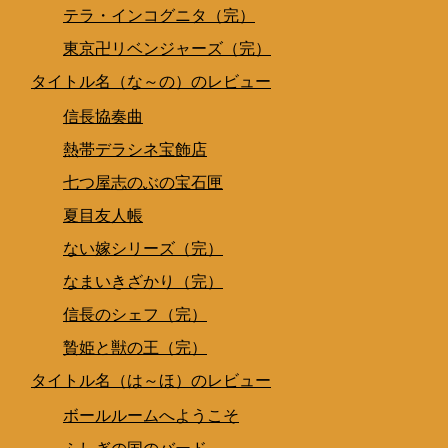
テラ・インコグニタ（完）
東京卍リベンジャーズ（完）
タイトル名（な～の）のレビュー
信長協奏曲
熱帯デラシネ宝飾店
七つ屋志のぶの宝石匣
夏目友人帳
ない嫁シリーズ（完）
なまいきざかり（完）
信長のシェフ（完）
贄姫と獣の王（完）
タイトル名（は～ほ）のレビュー
ボールルームへようこそ