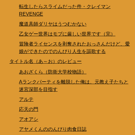
転生したらスライムだった件・クレイマン
REVENGE
魔道具師ダリヤはうつむかない
乙女ゲー世界はモブに厳しい世界です（完）
冒険者ライセンスを剥奪されたおっさんだけど、愛
娘ができたのでのんびり人生を謳歌する
タイトル名（あ～お）のレビュー
あおざくら（防衛大学校物語）
Aランクパーティを離脱した俺は、元教え子たちと
迷宮深部を目指す
アルテ
応天の門
アオアシ
アヤメくんののんびり肉食日誌