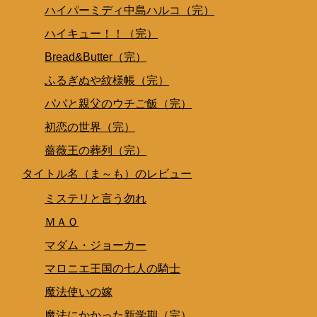
ハイパーミディ中島ハルコ（完）
ハイキュー！！（完）
Bread&Butter（完）
ふるぎぬや紋様帳（完）
パパと親父のウチご飯（完）
初恋の世界（完）
薔薇王の葬列（完）
タイトル名（ま～も）のレビュー
ミステリと言う勿れ
ＭＡＯ
マダム・ジョーカー
マロニエ王国の七人の騎士
魔法使いの嫁
魔法にかかった新学期（完）