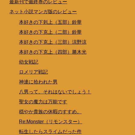
最新刊で最終巻のレビュー
ネット小説マンガ版のレビュー
本好きの下剋上（五部）鈴華
本好きの下克上（二部）鈴華
本好きの下克上（三部）涼野涼
本好きの下克上（四部）勝木光
幼女戦記
ロメリア戦記
神達に拾われた男
八男って、それはないでしょう！
聖女の魔力は万能です
穏やか貴族の休暇のすすめ。
Re:Monster（リモンスター）
転生したらスライムだった件