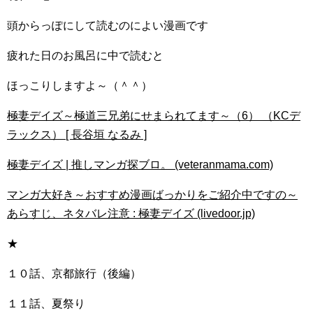
頭からっぽにして読むのによい漫画です
疲れた日のお風呂に中で読むと
ほっこりしますよ～（＾＾）
極妻デイズ～極道三兄弟にせまられてます～（6） （KCデ
ラックス） [ 長谷垣 なるみ ]
極妻デイズ | 推しマンガ探ブロ。 (veteranmama.com)
マンガ大好き～おすすめ漫画ばっかりをご紹介中ですの～
あらすじ、ネタバレ注意 : 極妻デイズ (livedoor.jp)
★
１０話、京都旅行（後編）
１１話、夏祭り