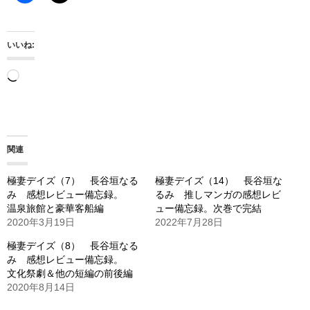
いいね:
読
み
込
み
関連
中…
極妻デイズ（7） 長谷垣なる
極妻デイズ（14） 長谷垣な
み 感想レビュー備忘録。
るみ 推しマンガの感想レビ
温泉旅館と豪華客船編
ュー備忘録。次巻で完結
2020年3月19日
2022年7月28日
極妻デイズ（8） 長谷垣なる
み 感想レビュー備忘録。
文化祭劇＆他の短編の前後編
2020年8月14日