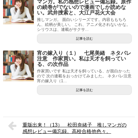
マンガ。私の感想レビュー備忘録。原作
の続巻がでないので漫画でしか読めな
い。武井捜索と、大江戸花火大会
推しマンガ。 面白いシリーズです。内容ももちろ
ん、絵柄が美しい。 これ、アニメ化されないかな。
シリウスは、連載がサクサ...
記事を読む
宵の嫁入り（１） 七尾美緒 ネタバレ
注意 作家買い。私は天才を飼ってい
る、の次作品
作家買いです 私は天才を飼っている、が面白かった
ので 次の連載をおっかけてみました。 ネタバレ注意
宵の嫁入り（1...
記事を読む
重版出来！（13） 松田奈緒子 推しマンガの
感想レビュー備忘録。高校合格他色々。