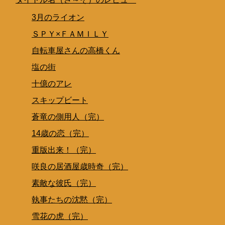
3月のライオン
ＳＰＹ×ＦＡＭＩＬＹ
自転車屋さんの高橋くん
塩の街
十億のアレ
スキップビート
蒼竜の側用人（完）
14歳の恋（完）
重版出来！（完）
咲良の居酒屋歳時奇（完）
素敵な彼氏（完）
執事たちの沈黙（完）
雪花の虎（完）