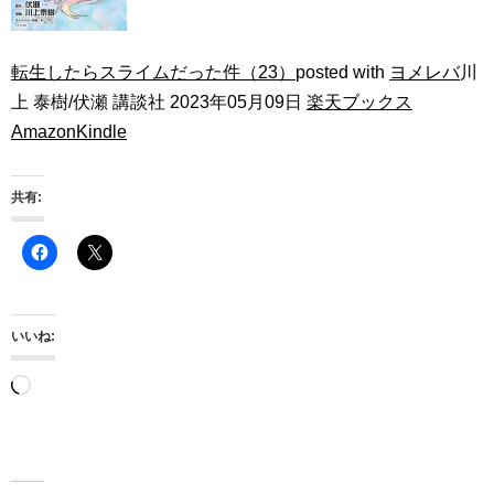
転生したらスライムだった件（23）
posted with
ヨメレバ
川
上 泰樹/伏瀬 講談社 2023年05月09日
楽天ブックス
Amazon
Kindle
共有:
いいね:
読
み
込
み