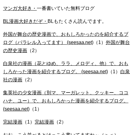
マンガ大好き・
一番書いていた無料ブログ
BL漫画大好きだぞ・
BLもたくさん読んでます。
外国が舞台の歴史漫画で、おもしろかったのを紹介するブ
ログ（パラレル入ってます） (seesaa.net)
（1）
外国が舞台
の歴史漫画
（2）
白泉社の漫画（花とゆめ、ララ、メロディ、他）で、おも
しろかった漫画を紹介するブログ。 (seesaa.net)
（1）
白泉
社の漫画
（2）
集英社の少女漫画（別マ、マーガレット、クッキー、ココ
ハナ、ユー）で、おもしろかった漫画を紹介するブログ。
(seesaa.net)
（1）
完結漫画
（1）
完結漫画
（2）
おお、こう並べるとけっこう書いてますね～（＞＜）