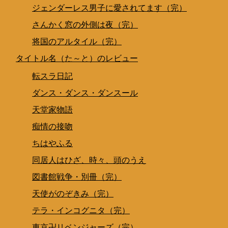
ジェンダーレス男子に愛されてます（完）
さんかく窓の外側は夜（完）
将国のアルタイル（完）
タイトル名（た～と）のレビュー
転スラ日記
ダンス・ダンス・ダンスール
天堂家物語
痴情の接吻
ちはやふる
同居人はひざ、時々、頭のうえ
図書館戦争・別冊（完）
天使がのぞきみ（完）
テラ・インコグニタ（完）
東京卍リベンジャーズ（完）