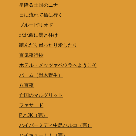
星降る王国のニナ
日に流れて橋に行く
ブルーピリオド
北北西に曇と往け
踏んだり蹴ったり愛したり
百鬼夜行抄
ホテル・メッツァペウラへようこそ
パーム（獣木野生）
八百夜
亡国のマルグリット
ファサード
PとJK（完）
ハイパーミディ中島ハルコ（完）
ハイキュー！！（完）