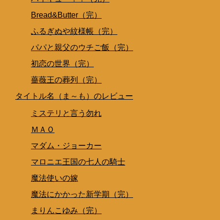
Bread&Butter（完）
ふるぎぬや紋様帳（完）
パパと親父のウチご飯（完）
初恋の世界（完）
薔薇王の葬列（完）
タイトル名（ま～も）のレビュー
ミステリと言う勿れ
ＭＡＯ
マダム・ジョーカー
マロニエ王国の七人の騎士
魔法使いの嫁
魔法にかかった新学期（完）
まりんこゆみ（完）