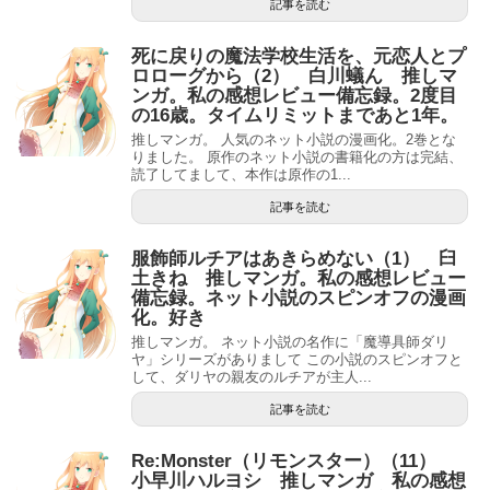
記事を読む
死に戻りの魔法学校生活を、元恋人とプ
ロローグから（2） 白川蟻ん 推しマ
ンガ。私の感想レビュー備忘録。2度目
の16歳。タイムリミットまであと1年。
推しマンガ。 人気のネット小説の漫画化。2巻とな
りました。 原作のネット小説の書籍化の方は完結、
読了してまして、本作は原作の1...
記事を読む
服飾師ルチアはあきらめない（1） 臼
土きね 推しマンガ。私の感想レビュー
備忘録。ネット小説のスピンオフの漫画
化。好き
推しマンガ。 ネット小説の名作に「魔導具師ダリ
ヤ」シリーズがありまして この小説のスピンオフと
して、ダリヤの親友のルチアが主人...
記事を読む
Re:Monster（リモンスター）（11）
小早川ハルヨシ 推しマンガ 私の感想