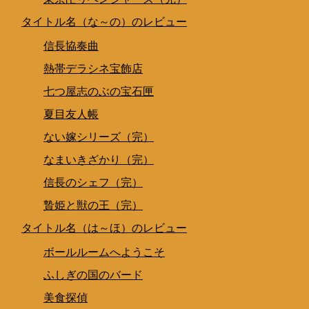
タイトル名（な～の）のレビュー
信長協奏曲
熱帯デラシネ宝飾店
七つ屋志のぶの宝石匣
夏目友人帳
ない嫁シリーズ（完）
なまいきざかり（完）
信長のシェフ（完）
贄姫と獣の王（完）
タイトル名（は～ほ）のレビュー
ボールルームへようこそ
ふしぎの国のバード
美食探偵