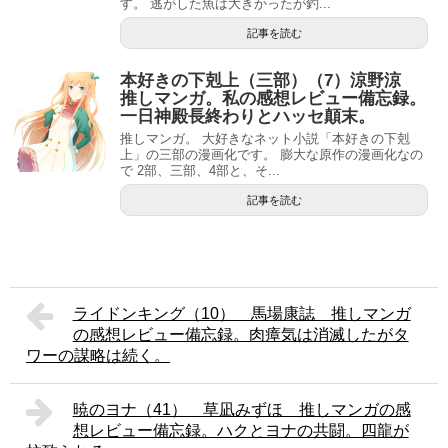
す。 逃がした魚は大きかったが釣...
記事を読む
本好きの下剋上（三部）（7）涼野涼
推しマンガ。私の感想レビュー備忘録。
一日神殿長終わりとハッセ顛末。
推しマンガ。 大好きなネット小説「本好きの下剋
上」の三部の漫画化です。 膨大な原作の漫画化なの
で 2部、三部、4部と、そ...
記事を読む
ライドンキング（10） 馬場康誌 推しマンガ
の感想レビュー備忘録。肉瘴気は消滅したがタ
ワーの謀略は続く。
暁のヨナ（41） 草凪みずほ 推しマンガの感
想レビュー備忘録。ハクとヨナの共闘。四龍が