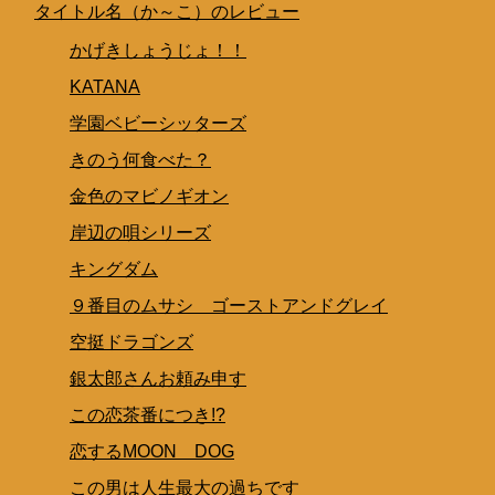
タイトル名（か～こ）のレビュー
かげきしょうじょ！！
KATANA
学園ベビーシッターズ
きのう何食べた？
金色のマビノギオン
岸辺の唄シリーズ
キングダム
９番目のムサシ ゴーストアンドグレイ
空挺ドラゴンズ
銀太郎さんお頼み申す
この恋茶番につき!?
恋するMOON DOG
この男は人生最大の過ちです