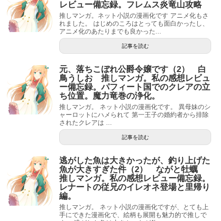
レビュー備忘録。フレムス炎竜山攻略
推しマンガ。ネット小説の漫画化です アニメ化もさ
れました。 はじめのころはとっても面白かったし、
アニメ化のあたりまでも良かった...
記事を読む
元、落ちこぼれ公爵令嬢です（2） 白
鳥うしお 推しマンガ。私の感想レビュ
ー備忘録。パフィート国でのクレアの立
ち位置。魔力竜巻の浄化。
推しマンガ。 ネット小説の漫画化です。 異母妹のシ
ャーロットにハメられて 第一王子の婚約者から排除
されたクレアは ...
記事を読む
逃がした魚は大きかったが、釣り上げた
魚が大きすぎた件（2） ながと牡蠣
推しマンガ。私の感想レビュー備忘録。
レナートの従兄のイレオネ登場と里帰り
編。
推しマンガ。 ネット小説の漫画化ですが、とても上
手にできた漫画化で、絵柄も展開も魅力的で推しで