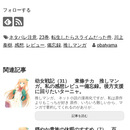
フォローする
ネタバレ注意
,
23巻
,
転生したらスライムだった件
,
川上
泰樹
,
感想
,
レビュー
,
備忘録
,
推しマンガ
obatyama
関連記事
幼女戦記（31） 東條チカ 推しマン
ガ。私の感想レビュー備忘録。後方支援
に回りたいターニャ。
推しマンガ。 ネット小説の漫画化ですが、私は原作
よりもこっちが好き 原作、いろいろ難しいから、マ
ンガで要約してくれるのがありが...
記事を読む
穏やか貴族の休暇のすすめ（7） 百