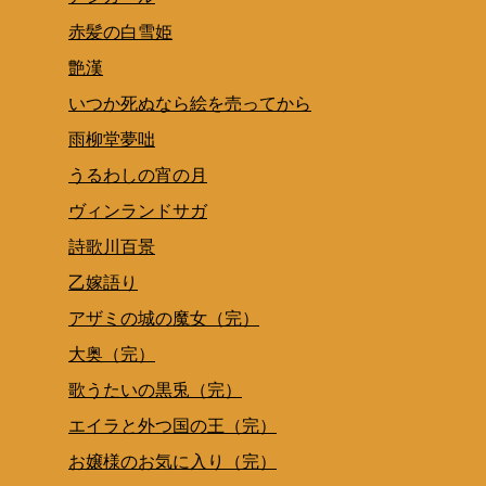
赤髪の白雪姫
艶漢
いつか死ぬなら絵を売ってから
雨柳堂夢咄
うるわしの宵の月
ヴィンランドサガ
詩歌川百景
乙嫁語り
アザミの城の魔女（完）
大奥（完）
歌うたいの黒兎（完）
エイラと外つ国の王（完）
お嬢様のお気に入り（完）