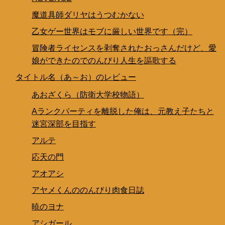
魔道具師ダリヤはうつむかない
乙女ゲー世界はモブに厳しい世界です（完）
冒険者ライセンスを剥奪されたおっさんだけど、愛
娘ができたのでのんびり人生を謳歌する
タイトル名（あ～お）のレビュー
あおざくら（防衛大学校物語）
Aランクパーティを離脱した俺は、元教え子たちと
迷宮深部を目指す
アルテ
応天の門
アオアシ
アヤメくんののんびり肉食日誌
暁のヨナ
アシガール