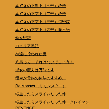
本好きの下剋上（五部）鈴華
本好きの下克上（二部）鈴華
本好きの下克上（三部）涼野涼
本好きの下克上（四部）勝木光
幼女戦記
ロメリア戦記
神達に拾われた男
八男って、それはないでしょう！
聖女の魔力は万能です
穏やか貴族の休暇のすすめ。
Re:Monster（リモンスター）
転生したらスライムだった件
転生したらスライムだった件・クレイマン
REVENGE