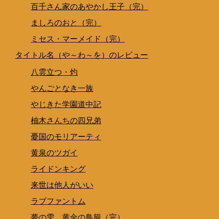
百千さん家のあやかし王子（完）
ましろのおと（完）
ミセス・マーメイド（完）
タイトル名（や～わ～を）のレビュー
八雲立つ・灼
やんごとなき一族
やじきた学園道中記
柚木さんちの四兄弟
憂国のモリアーティ
黄泉のツガイ
ライドンキング
来世は他人がいい
ラブファントム
夢の雫、黄金の鳥籠（完）