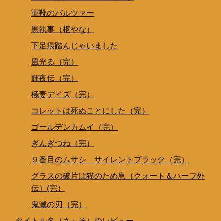
軍靴のバルツァー
黒執事（枢やな）
下足痕踏んじゃいました
風光る（完）
輝夜伝（完）
極妻デイズ（完）
コレットは死ぬことにした（完）
ゴールデンカムイ（完）
ぎんぎつね（完）
９番目のムサシ サイレントブラック（完）
グラスの破片は猫のため息（クォート＆ハーフ外
伝）(完）
鬼滅の刃（完）
タイトル名（さ～そ）のレビュー