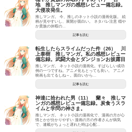
地 推しマンガの感想レビュー備忘録。
大侵攻発生。
推しマンガ。 今、推しのネット小説の漫画化版。 絵
柄が見やすいし、展開が面白い。 ネタバレ注意 穏や
か貴族の休暇の...
記事を読む
転生したらスライムだった件（26） 川
上泰樹 推しマンガ。私の感想レビュー
備忘録。武闘大会とダンジョンお披露目
推しマンガ。 ネット小説の漫画化。すばらしい成功
例の一つですね。アニメ化もとっても良い。 アニメ
映画も出てるしね～。面白いから...
記事を読む
神達に拾われた男（11） 蘭々 推しマ
ンガの感想レビュー備忘録。炭食うスラ
イムと学問の神さま。
推しマンガ。 ネット小説の漫画化で、漫画の方が心
情とかが分かりやすい 漫画の方の作者さんが病気
で、連載がちょっと遅れた時は心配...