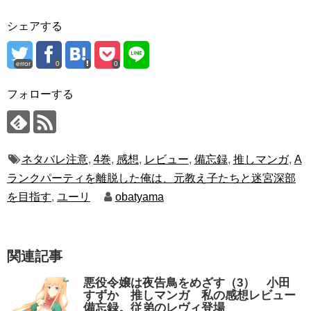
シェアする
error
0
0
フォローする
ネタバレ注意
,
4巻
,
感想
,
レビュー
,
備忘録
,
推しマンガ
,
A
ランクパーティを離脱した俺は、元教え子たちと迷宮深部
を目指す
,
ユーリ
obatyama
関連記事
悪役令嬢は夜告鳥をめざす（3） 小田
すずか 推しマンガ 私の感想レビュー
備忘録。従弟のレヴィ登場