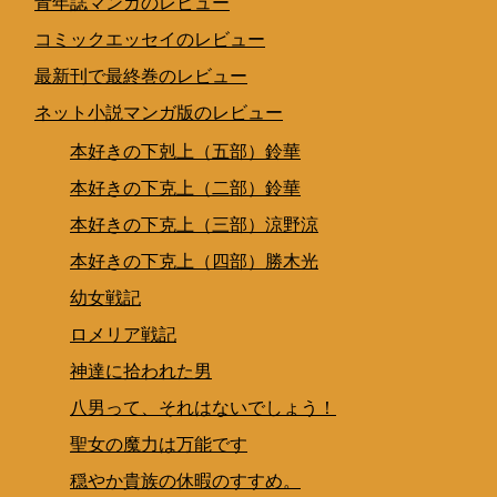
青年誌マンガのレビュー
コミックエッセイのレビュー
最新刊で最終巻のレビュー
ネット小説マンガ版のレビュー
本好きの下剋上（五部）鈴華
本好きの下克上（二部）鈴華
本好きの下克上（三部）涼野涼
本好きの下克上（四部）勝木光
幼女戦記
ロメリア戦記
神達に拾われた男
八男って、それはないでしょう！
聖女の魔力は万能です
穏やか貴族の休暇のすすめ。