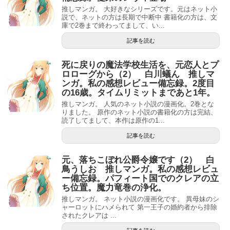
推しマンガ。 大好きなシリーズです。元はネット小
説で、ネットの方は長期で中断中 書籍化の方は、文
庫で2巻まで終わってまして、い...
記事を読む
死に戻りの魔法学校生活を、元恋人とプ
ロローグから（2） 白川蟻ん 推しマ
ンガ。私の感想レビュー備忘録。2度目
の16歳。タイムリミットまであと1年。
推しマンガ。 人気のネット小説の漫画化。2巻とな
りました。 原作のネット小説の書籍化の方は完結、
読了してまして、本作は原作の1...
記事を読む
元、落ちこぼれ公爵令嬢です（2） 白
鳥うしお 推しマンガ。私の感想レビュ
ー備忘録。パフィート国でのクレアの立
ち位置。魔力竜巻の浄化。
推しマンガ。 ネット小説の漫画化です。 異母妹のシ
ャーロットにハメられて 第一王子の婚約者から排除
されたクレアは ...