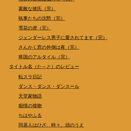
素敵な彼氏（完）
執事たちの沈黙（完）
雪花の虎（完）
ジェンダーレス男子に愛されてます（完）
さんかく窓の外側は夜（完）
将国のアルタイル（完）
タイトル名（た～と）のレビュー
転スラ日記
ダンス・ダンス・ダンスール
天堂家物語
痴情の接吻
ちはやふる
同居人はひざ、時々、頭のうえ