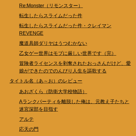
Re:Monster（リモンスター）
転生したらスライムだった件
転生したらスライムだった件・クレイマン
REVENGE
魔道具師ダリヤはうつむかない
乙女ゲー世界はモブに厳しい世界です（完）
冒険者ライセンスを剥奪されたおっさんだけど、愛
娘ができたのでのんびり人生を謳歌する
タイトル名（あ～お）のレビュー
あおざくら（防衛大学校物語）
Aランクパーティを離脱した俺は、元教え子たちと
迷宮深部を目指す
アルテ
応天の門