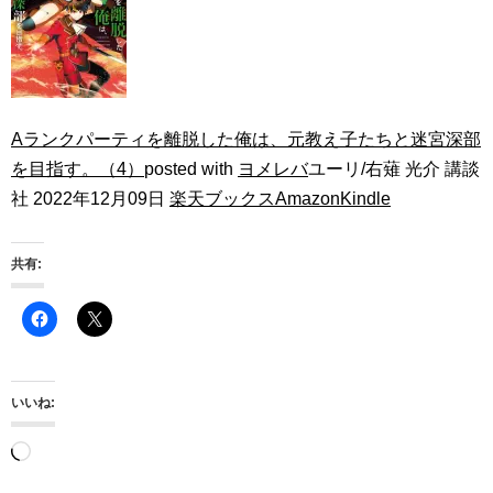
Aランクパーティを離脱した俺は、元教え子たちと迷宮深部
を目指す。（4）
posted with
ヨメレバ
ユーリ/右薙 光介 講談
社 2022年12月09日
楽天ブックス
Amazon
Kindle
共有:
いいね:
読
み