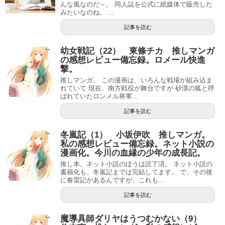
んな風なのだ～。 同人誌を公式に紙媒体で販売した
みたいなのね。 ...
記事を読む
幼女戦記（22） 東條チカ 推しマンガ
の感想レビュー備忘録。ロメール快進
撃。
推しマンガ。 この漫画は、いろんな戦場が組み込ま
れていて 現在、南方戦役が舞台ですが 砂漠の狐と呼
ばれていたロンメル将軍...
記事を読む
冬嵐記（1） 小坂伊吹 推しマンガ。
私の感想レビュー備忘録。ネット小説の
漫画化。今川の血縁の少年の成長記。
推し本。ネット小説のほうは読了済。 ネット小説の
書籍化も、冬嵐記までは完結してます。 で、その後
に春雷記があるんですが、これも...
記事を読む
魔導具師ダリヤはうつむかない（9）