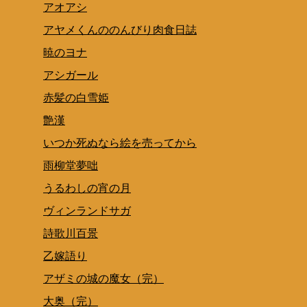
アオアシ
アヤメくんののんびり肉食日誌
暁のヨナ
アシガール
赤髪の白雪姫
艶漢
いつか死ぬなら絵を売ってから
雨柳堂夢咄
うるわしの宵の月
ヴィンランドサガ
詩歌川百景
乙嫁語り
アザミの城の魔女（完）
大奥（完）