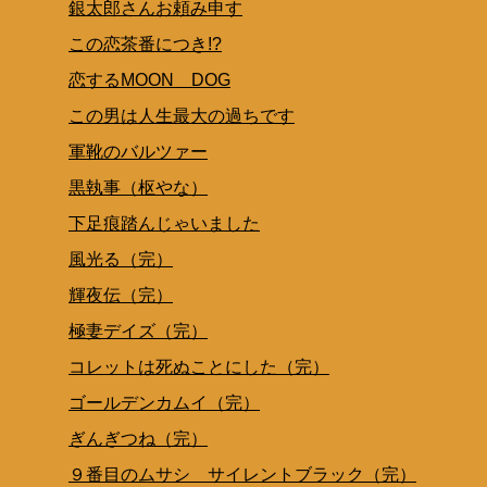
銀太郎さんお頼み申す
この恋茶番につき!?
恋するMOON DOG
この男は人生最大の過ちです
軍靴のバルツァー
黒執事（枢やな）
下足痕踏んじゃいました
風光る（完）
輝夜伝（完）
極妻デイズ（完）
コレットは死ぬことにした（完）
ゴールデンカムイ（完）
ぎんぎつね（完）
９番目のムサシ サイレントブラック（完）