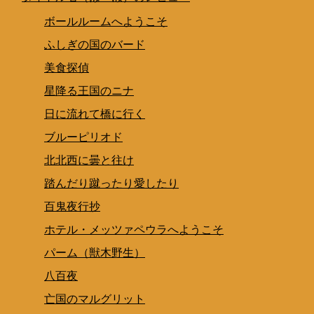
ボールルームへようこそ
ふしぎの国のバード
美食探偵
星降る王国のニナ
日に流れて橋に行く
ブルーピリオド
北北西に曇と往け
踏んだり蹴ったり愛したり
百鬼夜行抄
ホテル・メッツァペウラへようこそ
パーム（獣木野生）
八百夜
亡国のマルグリット