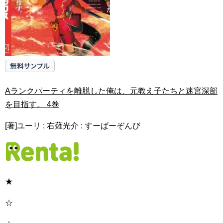
Aランクパーティを離脱した俺は、元教え子たちと迷宮深部
を目指す。 4巻
[著]ユーリ : 右薙光介 : すーぱーぞんび
★
☆