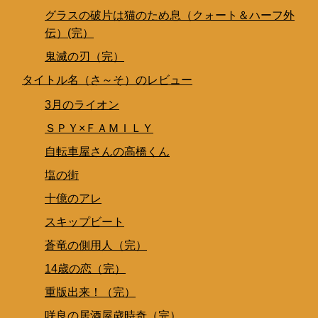
グラスの破片は猫のため息（クォート＆ハーフ外
伝）(完）
鬼滅の刃（完）
タイトル名（さ～そ）のレビュー
3月のライオン
ＳＰＹ×ＦＡＭＩＬＹ
自転車屋さんの高橋くん
塩の街
十億のアレ
スキップビート
蒼竜の側用人（完）
14歳の恋（完）
重版出来！（完）
咲良の居酒屋歳時奇（完）