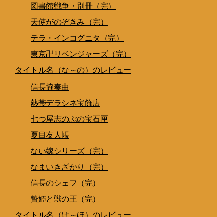
図書館戦争・別冊（完）
天使がのぞきみ（完）
テラ・インコグニタ（完）
東京卍リベンジャーズ（完）
タイトル名（な～の）のレビュー
信長協奏曲
熱帯デラシネ宝飾店
七つ屋志のぶの宝石匣
夏目友人帳
ない嫁シリーズ（完）
なまいきざかり（完）
信長のシェフ（完）
贄姫と獣の王（完）
タイトル名（は～ほ）のレビュー