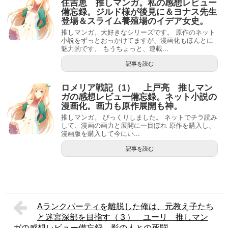
住吉恵 推しマンガ。私の感想レビュー
備忘録。ジルド様が後見に＆ヨナス先生
登場＆スライム養殖場のイデア女史。
推しマンガ。大好きなシリーズです。 原作のネット
小説をずっとおっかけてますが、漫画化もほんとに
魅力的です。 もうちょっと、連載...
記事を読む
ロメリア戦記（1） 上戸亮 推しマン
ガの感想レビュー備忘録。ネット小説の
漫画化。画力も原作展開も神。
推しマンガ。 びっくりしました。 ネットでチラ読み
して、漫画の画力と展開に一目ぼれ 原作を購入し、
漫画版を購入して今にい...
記事を読む
Aランクパーティを離脱した俺は、元教え子たち
と迷宮深部を目指す（３） ユーリ 推しマン
ガの感想レビュー備忘録。影の人との死闘。