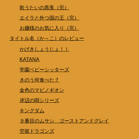
歌うたいの黒兎（完）
エイラと外つ国の王（完）
お嬢様のお気に入り（完）
タイトル名（か～こ）のレビュー
かげきしょうじょ！！
KATANA
学園ベビーシッターズ
きのう何食べた？
金色のマビノギオン
岸辺の唄シリーズ
キングダム
９番目のムサシ ゴーストアンドグレイ
空挺ドラゴンズ