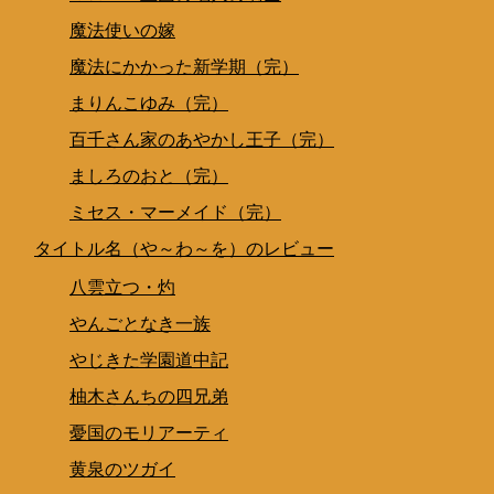
魔法使いの嫁
魔法にかかった新学期（完）
まりんこゆみ（完）
百千さん家のあやかし王子（完）
ましろのおと（完）
ミセス・マーメイド（完）
タイトル名（や～わ～を）のレビュー
八雲立つ・灼
やんごとなき一族
やじきた学園道中記
柚木さんちの四兄弟
憂国のモリアーティ
黄泉のツガイ