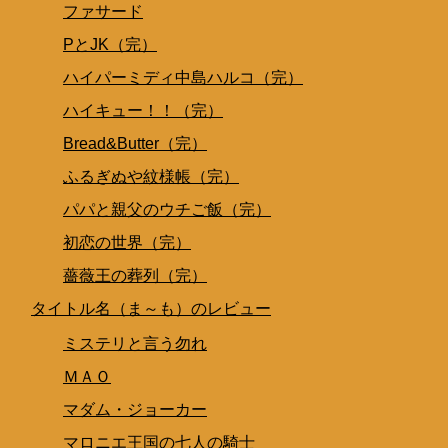
ファサード
PとJK（完）
ハイパーミディ中島ハルコ（完）
ハイキュー！！（完）
Bread&Butter（完）
ふるぎぬや紋様帳（完）
パパと親父のウチご飯（完）
初恋の世界（完）
薔薇王の葬列（完）
タイトル名（ま～も）のレビュー
ミステリと言う勿れ
ＭＡＯ
マダム・ジョーカー
マロニエ王国の七人の騎士