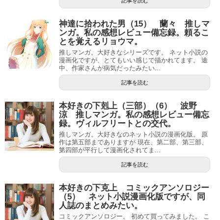
記事を読む
神達に拾われた男（15） 蘭々 推しマ
ンガ。私の感想レビュー備忘録。頼るこ
とを覚えるリョウマ。
推しマンガ。大好きなシリーズです。 ネット小説の
漫画化ですが、とてもいい感じで描かれてます。 途
中、作家さんが病気だったみたい...
記事を読む
本好きの下剋上（三部）（6） 波野
涼 推しマンガ。私の感想レビュー備忘
録。ヴィルフリートとの交代。
推しマンガ。大好きなのネット小説の漫画化版。 原
作は第五部までありますが 現在、第二部、第三部、
第四部が平行して漫画化されてま...
記事を読む
本好きの下克上 コミックアンソロジー
（5） ネット小説漫画化版ですが、同
人誌のまとめみたい。
コミックアンソロジー。 初めて買ってみました。 こ